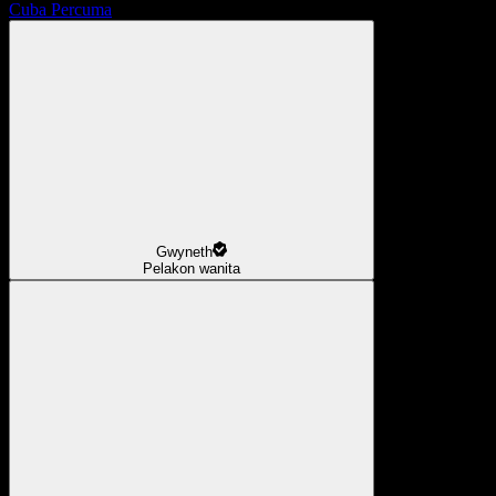
Cuba Percuma
Gwyneth
Pelakon wanita