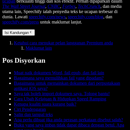
ucapan
berkualiti tinggi dan kos efektif. Pernah dipaparkan dalam
The Wall Street Journal
,
CNBC
,
Forbes
,
TechCrunch
, dan media
utama lain, Speechify ialah penyedia teks ke ucapan terbesar di
dunia. Lawati
speechify.com/news
,
speechify.com/blog
, dan
speechify.com/press
untuk maklumat lanjut.
Isi Kandungan
Ketahui cara menukar pelan langganan Premium anda
Maklumat lain
Pos Disyorkan
Muat naik dokumen Word, fail epub, dan fail lain
Bagaimana saya memulihkan fail yang dipadam?
Bagaimana untuk memainkan dokumen dari perpustakaan
aplikasi iOS saya?
Saya tak boleh import dokumen saya. Tolong bantu!
Cara Ubah Kelajuan & Hidupkan Speed Ramping
Kenapa kualiti suara kurang baik?
Ciri Pendengaran
Salin dan tampal teks
Apa perlu dibuat jika anda perasan perkataan disebut salah?
Buku yang saya imbas tidak dapat dibaca dengan betul. Apa