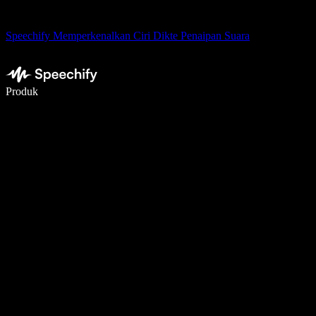
Speechify Memperkenalkan Ciri Dikte Penaipan Suara
Tulis 5× lebih pantas dengan menaip menggunakan suara
Produk
Ketahui Lebih Lanjut