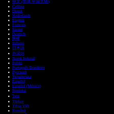
中文 (简体 中国大陆)
Čeština
Dansk
Nederlands
English
Français
Suomi
Deutsch
हिन्दी
Italiano
日本語
한국어
Norsk bokmål
Polski
Português Brasileiro
Русский
Українська
Español
Español (México)
Svenska
ไทย
Türkçe
Tiếng Việt
Română