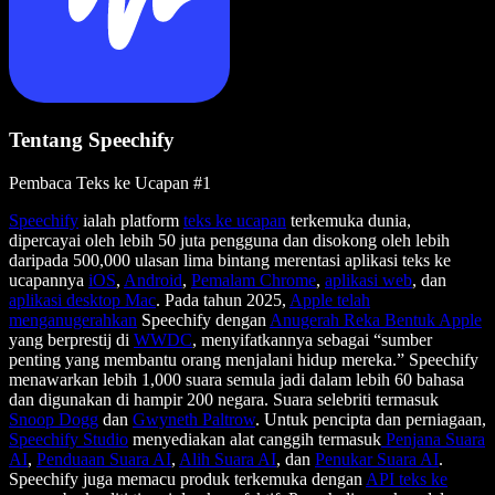
Tentang Speechify
Pembaca Teks ke Ucapan #1
Speechify
ialah platform
teks ke ucapan
terkemuka dunia,
dipercayai oleh lebih 50 juta pengguna dan disokong oleh lebih
daripada 500,000 ulasan lima bintang merentasi aplikasi teks ke
ucapannya
iOS
,
Android
,
Pemalam Chrome
,
aplikasi web
, dan
aplikasi desktop Mac
. Pada tahun 2025,
Apple telah
menganugerahkan
Speechify dengan
Anugerah Reka Bentuk Apple
yang berprestij di
WWDC
, menyifatkannya sebagai “sumber
penting yang membantu orang menjalani hidup mereka.” Speechify
menawarkan lebih 1,000 suara semula jadi dalam lebih 60 bahasa
dan digunakan di hampir 200 negara. Suara selebriti termasuk
Snoop Dogg
dan
Gwyneth Paltrow
. Untuk pencipta dan perniagaan,
Speechify Studio
menyediakan alat canggih termasuk
Penjana Suara
AI
,
Penduaan Suara AI
,
Alih Suara AI
, dan
Penukar Suara AI
.
Speechify juga memacu produk terkemuka dengan
API teks ke