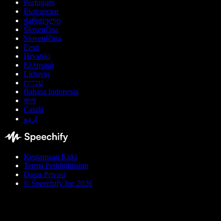
Português
Български
ქართული
Slovenčina
Slovenščina
Eesti
Hrvatski
Ελληνικά
Lietuvių
עברית
Bahasa Indonesia
বাংলা
Català
اردو
Keutamaan Kuki
Terma Perkhidmatan
Dasar Privasi
© Speechify Inc 2026