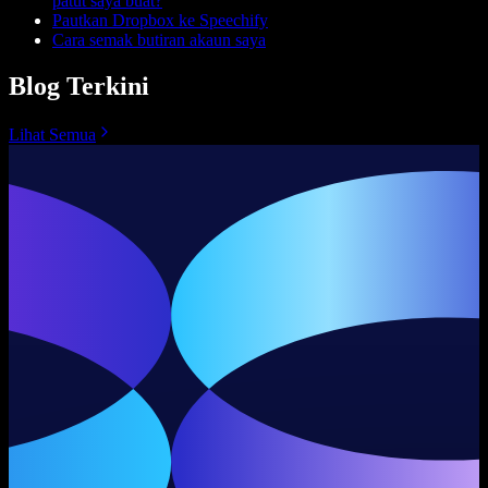
patut saya buat?
Pautkan Dropbox ke Speechify
Cara semak butiran akaun saya
Blog Terkini
Lihat Semua