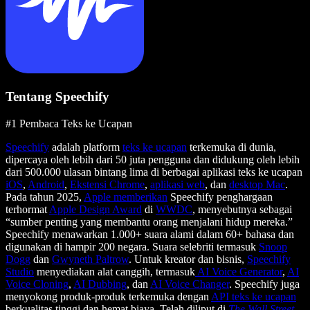
Tentang Speechify
#1 Pembaca Teks ke Ucapan
Speechify
adalah platform
teks ke ucapan
terkemuka di dunia,
dipercaya oleh lebih dari 50 juta pengguna dan didukung oleh lebih
dari 500.000 ulasan bintang lima di berbagai aplikasi teks ke ucapan
iOS
,
Android
,
Ekstensi Chrome
,
aplikasi web
, dan
desktop Mac
.
Pada tahun 2025,
Apple memberikan
Speechify penghargaan
terhormat
Apple Design Award
di
WWDC
, menyebutnya sebagai
“sumber penting yang membantu orang menjalani hidup mereka.”
Speechify menawarkan 1.000+ suara alami dalam 60+ bahasa dan
digunakan di hampir 200 negara. Suara selebriti termasuk
Snoop
Dogg
dan
Gwyneth Paltrow
. Untuk kreator dan bisnis,
Speechify
Studio
menyediakan alat canggih, termasuk
AI Voice Generator
,
AI
Voice Cloning
,
AI Dubbing
, dan
AI Voice Changer
. Speechify juga
menyokong produk-produk terkemuka dengan
API teks ke ucapan
berkualitas tinggi dan hemat biaya. Telah diliput di
The Wall Street