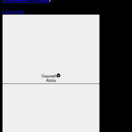
Coba gratis
Gwyneth
Aktris