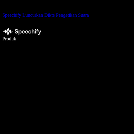
Speechify Luncurkan Dikte Pengetikan Suara
Menulis 5× lebih cepat dengan dikte suara
Produk
Pelajari lebih lanjut