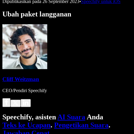
Dipublikasikan pada
26 September 2023
•
Speechify untuk iOS
Ubah paket langganan
Cliff Weitzman
CEO/Pendiri Speechify
Speechify, asisten
AI Suara
Anda
Teks ke Ucapan
.
Pengetikan Suara
.
Jawaban Cepat
.