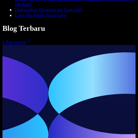
lakukan?
Hubungkan Dropbox ke Speechify
Cara cek detail Akun Saya
Blog Terbaru
Lihat semua