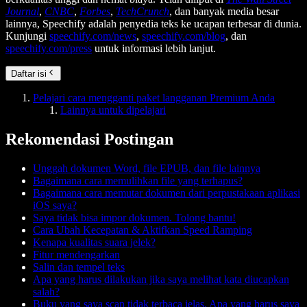
Journal
,
CNBC
,
Forbes
,
TechCrunch
, dan banyak media besar
lainnya, Speechify adalah penyedia teks ke ucapan terbesar di dunia.
Kunjungi
speechify.com/news
,
speechify.com/blog
, dan
speechify.com/press
untuk informasi lebih lanjut.
Daftar isi
Pelajari cara mengganti paket langganan Premium Anda
Lainnya untuk dipelajari
Rekomendasi Postingan
Unggah dokumen Word, file EPUB, dan file lainnya
Bagaimana cara memulihkan file yang terhapus?
Bagaimana cara memutar dokumen dari perpustakaan aplikasi
iOS saya?
Saya tidak bisa impor dokumen. Tolong bantu!
Cara Ubah Kecepatan & Aktifkan Speed Ramping
Kenapa kualitas suara jelek?
Fitur mendengarkan
Salin dan tempel teks
Apa yang harus dilakukan jika saya melihat kata diucapkan
salah?
Buku yang saya scan tidak terbaca jelas. Apa yang harus saya