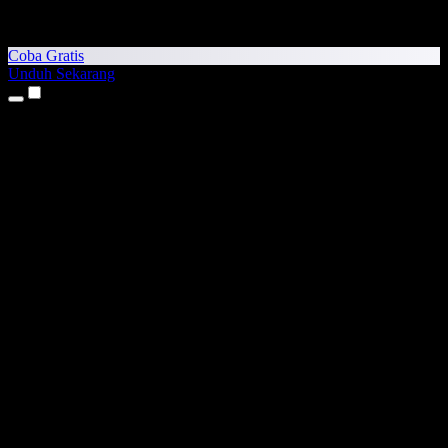
Coba Gratis
Unduh Sekarang
Produk
Teks ke Suara
Aplikasi iPhone & iPad
Aplikasi Android
Ekstensi Chrome
Ekstensi Edge
Aplikasi Web
Aplikasi Mac
Aplikasi Windows