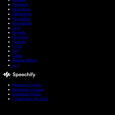
Português
Български
ქართული
Slovenčina
Slovenščina
Eesti
Hrvatski
Ελληνικά
Lietuvių
עברית
বাংলা
Català
Bahasa Melayu
اردو
Preferensi Cookie
Ketentuan Layanan
Kebijakan Privasi
© Speechify Inc 2026