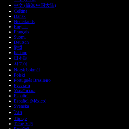
中文 (简体 中国大陆)
Čeština
Dansk
Nederlands
English
Français
Suomi
Deutsch
हिन्दी
Italiano
日本語
한국어
Norsk bokmål
Polski
Português Brasileiro
Русский
Українська
Español
Español (México)
Svenska
ไทย
Türkçe
Tiếng Việt
Română