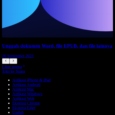
Unggah dokumen Word, file EPUB, dan file lainnya
26 September 2023
2
Lihat semua
Teks ke Suara
Aplikasi iPhone & iPad
Aplikasi Android
Aplikasi Mac
Aplikasi Windows
Aplikasi Web
Ekstensi Chrome
Ekstensi Edge
Unduh