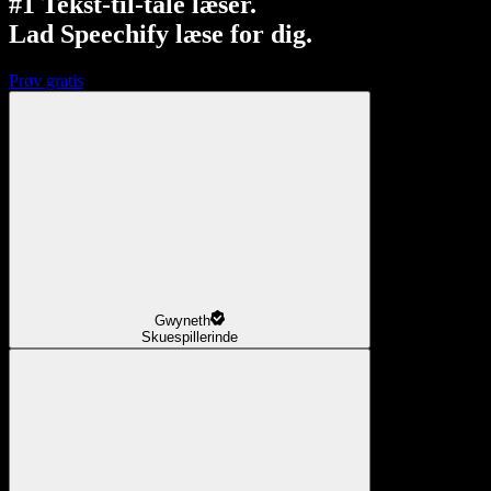
#1 Tekst-til-tale læser.
Lad Speechify læse for dig.
Prøv gratis
Gwyneth
Skuespillerinde