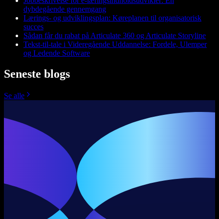
Jobbeskrivelse for e-læringsindholdsudvikler: En
dybdegående gennemgang
Lærings- og udviklingsplan: Køreplanen til organisatorisk
succes
Sådan får du rabat på Articulate 360 og Articulate Storyline
Tekst-til-tale i Videregående Uddannelse: Fordele, Ulemper
og Ledende Software
Seneste blogs
Se alle