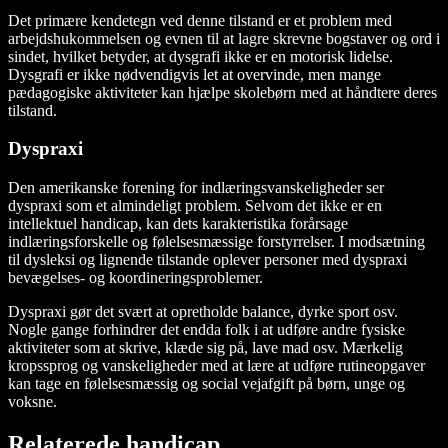
Det primære kendetegn ved denne tilstand er et problem med
arbejdshukommelsen og evnen til at lagre skrevne bogstaver og ord i
sindet, hvilket betyder, at dysgrafi ikke er en motorisk lidelse.
Dysgrafi er ikke nødvendigvis let at overvinde, men mange
pædagogiske aktiviteter kan hjælpe skolebørn med at håndtere deres
tilstand.
Dyspraxi
Den amerikanske forening for indlæringsvanskeligheder ser
dyspraxi som et almindeligt problem. Selvom det ikke er en
intellektuel handicap, kan dets karakteristika forårsage
indlæringsforskelle og følelsesmæssige forstyrrelser. I modsætning
til dysleksi og lignende tilstande oplever personer med dyspraxi
bevægelses- og koordineringsproblemer.
Dyspraxi gør det svært at opretholde balance, dyrke sport osv.
Nogle gange forhindrer det endda folk i at udføre andre fysiske
aktiviteter som at skrive, klæde sig på, lave mad osv. Mærkelig
kropssprog og vanskeligheder med at lære at udføre rutineopgaver
kan tage en følelsesmæssig og social vejafgift på børn, unge og
voksne.
Relaterede handicap