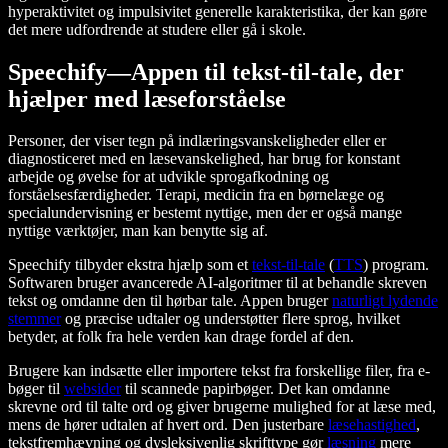
hyperaktivitet og impulsivitet generelle karakteristika, der kan gøre
det mere udfordrende at studere eller gå i skole.
Speechify—Appen til tekst-til-tale, der
hjælper med læseforståelse
Personer, der viser tegn på indlæringsvanskeligheder eller er
diagnosticeret med en læsevanskelighed, har brug for konstant
arbejde og øvelse for at udvikle sprogafkodning og
forståelsesfærdigheder. Terapi, medicin fra en børnelæge og
specialundervisning er bestemt nyttige, men der er også mange
nyttige værktøjer, man kan benytte sig af.
Speechify tilbyder ekstra hjælp som et
tekst-til-tale
(
TTS
) program.
Softwaren bruger avancerede AI-algoritmer til at behandle skreven
tekst og omdanne den til hørbar tale. Appen bruger
naturligt lydende
stemmer
og præcise udtaler og understøtter flere sprog, hvilket
betyder, at folk fra hele verden kan drage fordel af den.
Brugere kan indsætte eller importere tekst fra forskellige filer, fra e-
bøger til
websider
til scannede papirbøger. Det kan omdanne
skrevne ord til talte ord og giver brugerne mulighed for at læse med,
mens de hører udtalen af hvert ord. Den justerbare
læsehastighed
,
tekstfremhævning og dysleksivenlig skrifttype gør
læsning
mere