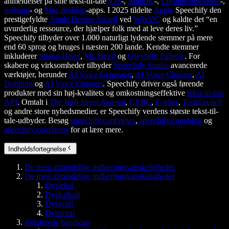
anmeldelser på sine tekst-til-tale
iOS
-,
Android
-,
Chrome-udvidelse
-,
webapp
- og
Mac desktop
-apps. I 2025 tildelte
Apple
Speechify den
prestigefyldte
Apple Design Award
ved
WWDC
og kaldte det “en
uvurderlig ressource, der hjælper folk med at leve deres liv.”
Speechify tilbyder over 1.000 naturligt lydende stemmer på mere
end 60 sprog og bruges i næsten 200 lande. Kendte stemmer
inkluderer
Snoop Dogg
,
Mr. Beast
og
Gwyneth Paltrow
. For
skabere og virksomheder tilbyder
Speechify Studio
avancerede
værktøjer, herunder
AI Voice Generator
,
AI Voice Cloning
,
AI
Dubbing
og
AI Voice Changer
. Speechify driver også førende
produkter med sin høj-kvalitets og omkostningseffektive
tekst-til-tale
API
. Omtalt i
The Wall Street Journal
,
CNBC
,
Forbes
,
TechCrunch
og andre store nyhedsmedier, er Speechify verdens største tekst-til-
tale-udbyder. Besøg
speechify.com/news
,
speechify.com/blog
og
speechify.com/press
for at lære mere.
Indholdsfortegnelse
De mest almindelige indlæringsvanskeligheder
De mest almindelige indlæringsvanskeligheder
Dysleksi
Dyskalkuli
Dysgrafi
Dyspraxi
Relaterede handicap