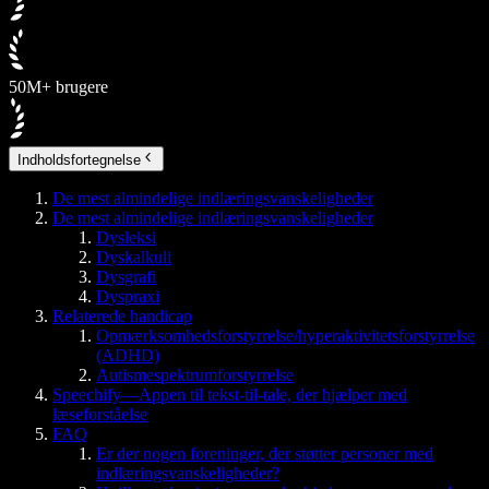
50M+ brugere
Indholdsfortegnelse
De mest almindelige indlæringsvanskeligheder
De mest almindelige indlæringsvanskeligheder
Dysleksi
Dyskalkuli
Dysgrafi
Dyspraxi
Relaterede handicap
Opmærksomhedsforstyrrelse/hyperaktivitetsforstyrrelse
(ADHD)
Autismespektrumforstyrrelse
Speechify—Appen til tekst-til-tale, der hjælper med
læseforståelse
FAQ
Er der nogen foreninger, der støtter personer med
indlæringsvanskeligheder?