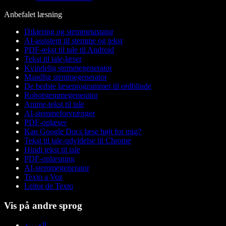
Anbefalet læsning
Diktering og stemmetastatur
AI-assistent til stemme og tekst
PDF-tekst til tale til Android
Tekst til tale-læser
Kvindelig stemmegenerator
Mandlig stemmegenerator
De bedste læseprogrammer til ordblinde
Robotstemmegenerator
Anime-tekst til tale
AI-stemmeforvrænger
PDF-oplæser
Kan Google Docs læse højt for mig?
Tekst til tale-udvidelse til Chrome
Hindi tekst til tale
PDF-oplæsning
AI-stemmegenerator
Texto a Voz
Leitor de Texto
Vis på andre sprog
العربية