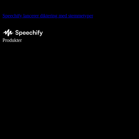
Speechify lancerer diktering med stemmetyper
Skriv 5× hurtigere med stemmeskrivning
Produkter
Læs mere