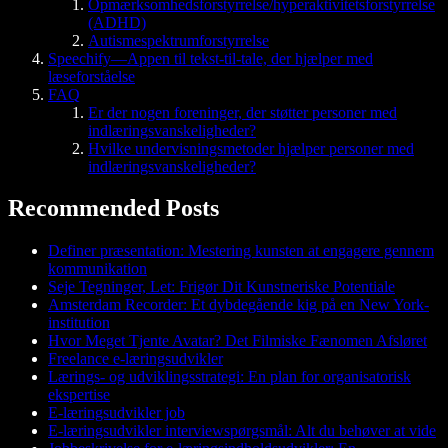
Opmærksomhedsforstyrrelse/hyperaktivitetsforstyrrelse
(ADHD)
Autismespektrumforstyrrelse
Speechify—Appen til tekst-til-tale, der hjælper med
læseforståelse
FAQ
Er der nogen foreninger, der støtter personer med
indlæringsvanskeligheder?
Hvilke undervisningsmetoder hjælper personer med
indlæringsvanskeligheder?
Recommended Posts
Definer præsentation: Mestering kunsten at engagere gennem
kommunikation
Seje Tegninger, Let: Frigør Dit Kunstneriske Potentiale
Amsterdam Recorder: Et dybdegående kig på en New York-
institution
Hvor Meget Tjente Avatar? Det Filmiske Fænomen Afsløret
Freelance e-læringsudvikler
Lærings- og udviklingsstrategi: En plan for organisatorisk
ekspertise
E-læringsudvikler job
E-læringsudvikler interviewspørgsmål: Alt du behøver at vide