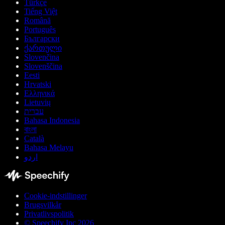
Türkçe
Tiếng Việt
Română
Português
Български
ქართული
Slovenčina
Slovenščina
Eesti
Hrvatski
Ελληνικά
Lietuvių
עברית
Bahasa Indonesia
বাংলা
Català
Bahasa Melayu
اردو
Cookie-indstillinger
Brugsvilkår
Privatlivspolitik
© Speechify Inc 2026