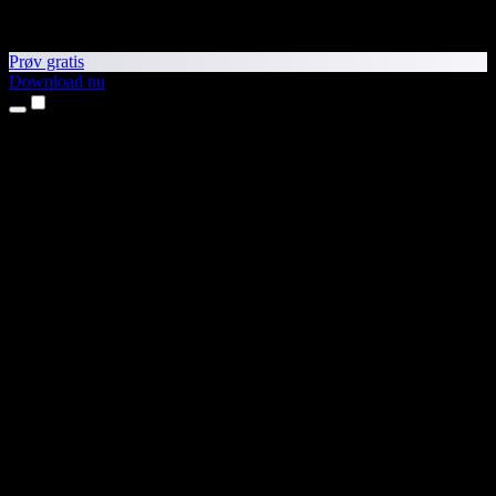
Prøv gratis
Download nu
Produkter
Tekst til tale
iPhone- og iPad-apps
Android-app
Chrome-udvidelse
Edge-udvidelse
Webapp
Mac-app
Windows-app