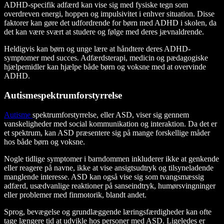
ADHD-specifik adfærd kan vise sig med fysiske tegn som
overdreven energi, hoppen og impulsivitet i enhver situation. Disse
faktorer kan gøre det udfordrende for børn med ADHD i skolen, da
det kan være svært at studere og følge med deres jævnaldrende.
Heldigvis kan børn og unge lære at håndtere deres ADHD-
symptomer med succes. Adfærdsterapi, medicin og pædagogiske
hjælpemidler kan hjælpe både børn og voksne med at overvinde
ADHD.
Autismespektrumforstyrrelse
Autisme
spektrumforstyrrelse, eller ASD, viser sig gennem
vanskeligheder med social kommunikation og interaktion. Da det er
et spektrum, kan ASD præsentere sig på mange forskellige måder
hos både børn og voksne.
Nogle tidlige symptomer i barndommen inkluderer ikke at genkende
eller reagere på navne, ikke at vise ansigtsudtryk og tilsyneladende
manglende interesse. ASD kan også vise sig som tvangsmæssig
adfærd, usædvanlige reaktioner på sanseindtryk, humørsvingninger
eller problemer med finmotorik, blandt andet.
Sprog, bevægelse og grundlæggende læringsfærdigheder kan ofte
tage længere tid at udvikle hos personer med ASD. Ligeledes er