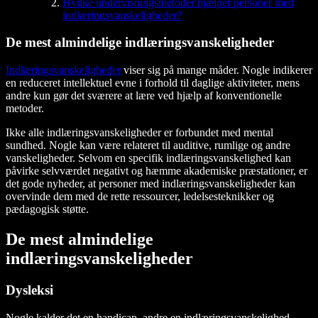
Hvilke undervisningsmetoder hjælper personer med
indlæringsvanskeligheder?
De mest almindelige indlæringsvanskeligheder
Indlæringsvanskeligheder
viser sig på mange måder. Nogle indikerer
en reduceret intellektuel evne i forhold til daglige aktiviteter, mens
andre kun gør det sværere at lære ved hjælp af konventionelle
metoder.
Ikke alle indlæringsvanskeligheder er forbundet med mental
sundhed. Nogle kan være relateret til auditive, rumlige og andre
vanskeligheder. Selvom en specifik indlæringsvanskelighed kan
påvirke selvværdet negativt og hæmme akademiske præstationer, er
det gode nyheder, at personer med indlæringsvanskeligheder kan
overvinde dem med de rette ressourcer, ledelsesteknikker og
pædagogisk støtte.
De mest almindelige
indlæringsvanskeligheder
Dysleksi
Nogle kalder det en handicap, andre en indlæringsvanskelighed.