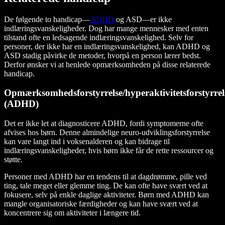
De følgende to handicap—
ADHD
og ASD—er ikke
indlæringsvanskeligheder. Dog har mange mennesker med enten
tilstand ofte en ledsagende indlæringsvanskelighed. Selv for
personer, der ikke har en indlæringsvanskelighed, kan ADHD og
ASD stadig påvirke de metoder, hvorpå en person lærer bedst.
Derfor ønsker vi at henlede opmærksomheden på disse relaterede
handicap.
Opmærksomhedsforstyrrelse/hyperaktivitetsforstyrrel
(ADHD)
Det er ikke let at diagnosticere ADHD, fordi symptomerne ofte
afvises hos børn. Denne almindelige neuro-udviklingsforstyrrelse
kan vare langt ind i voksenalderen og kan bidrage til
indlæringsvanskeligheder, hvis børn ikke får de rette ressourcer og
støtte.
Personer med ADHD har en tendens til at dagdrømme, pille ved
ting, tale meget eller glemme ting. De kan ofte have svært ved at
fokusere, selv på enkle daglige aktiviteter. Børn med ADHD kan
mangle organisatoriske færdigheder og kan have svært ved at
koncentrere sig om aktiviteter i længere tid.