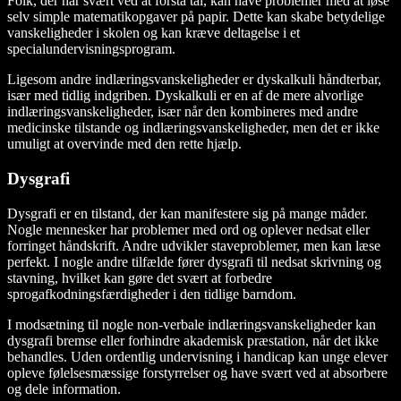
Folk, der har svært ved at forstå tal, kan have problemer med at løse
selv simple matematikopgaver på papir. Dette kan skabe betydelige
vanskeligheder i skolen og kan kræve deltagelse i et
specialundervisningsprogram.
Ligesom andre indlæringsvanskeligheder er dyskalkuli håndterbar,
især med tidlig indgriben. Dyskalkuli er en af de mere alvorlige
indlæringsvanskeligheder, især når den kombineres med andre
medicinske tilstande og indlæringsvanskeligheder, men det er ikke
umuligt at overvinde med den rette hjælp.
Dysgrafi
Dysgrafi er en tilstand, der kan manifestere sig på mange måder.
Nogle mennesker har problemer med ord og oplever nedsat eller
forringet håndskrift. Andre udvikler staveproblemer, men kan læse
perfekt. I nogle andre tilfælde fører dysgrafi til nedsat skrivning og
stavning, hvilket kan gøre det svært at forbedre
sprogafkodningsfærdigheder i den tidlige barndom.
I modsætning til nogle non-verbale indlæringsvanskeligheder kan
dysgrafi bremse eller forhindre akademisk præstation, når det ikke
behandles. Uden ordentlig undervisning i handicap kan unge elever
opleve følelsesmæssige forstyrrelser og have svært ved at absorbere
og dele information.