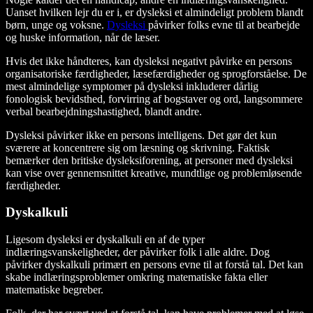
Uanset hvilken lejr du er i, er dysleksi et almindeligt problem blandt
børn, unge og voksne.
Dysleksi
påvirker folks evne til at bearbejde
og huske information, når de læser.
Hvis det ikke håndteres, kan dysleksi negativt påvirke en persons
organisatoriske færdigheder, læsefærdigheder og sprogforståelse. De
mest almindelige symptomer på dysleksi inkluderer dårlig
fonologisk bevidsthed, forvirring af bogstaver og ord, langsommere
verbal bearbejdningshastighed, blandt andre.
Dysleksi påvirker ikke en persons intelligens. Det gør det kun
sværere at koncentrere sig om læsning og skrivning. Faktisk
bemærker den britiske dysleksiforening, at personer med dysleksi
kan vise over gennemsnittet kreative, mundtlige og problemløsende
færdigheder.
Dyskalkuli
Ligesom dysleksi er dyskalkuli en af de typer
indlæringsvanskeligheder, der påvirker folk i alle aldre. Dog
påvirker dyskalkuli primært en persons evne til at forstå tal. Det kan
skabe indlæringsproblemer omkring matematiske fakta eller
matematiske begreber.