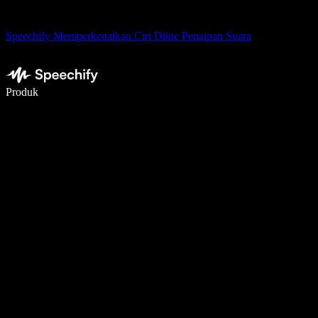
Speechify Memperkenalkan Ciri Dikte Penaipan Suara
Tulis 5× lebih pantas dengan menaip menggunakan suara
Produk
Ketahui Lebih Lanjut