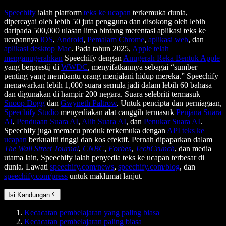
Speechify
ialah platform
teks ke ucapan
terkemuka dunia,
dipercayai oleh lebih 50 juta pengguna dan disokong oleh lebih
daripada 500,000 ulasan lima bintang merentasi aplikasi teks ke
ucapannya
iOS
,
Android
,
Pemalam Chrome
,
aplikasi web
, dan
aplikasi desktop Mac
. Pada tahun 2025,
Apple telah
menganugerahkan
Speechify dengan
Anugerah Reka Bentuk Apple
yang berprestij di
WWDC
, menyifatkannya sebagai “sumber
penting yang membantu orang menjalani hidup mereka.” Speechify
menawarkan lebih 1,000 suara semula jadi dalam lebih 60 bahasa
dan digunakan di hampir 200 negara. Suara selebriti termasuk
Snoop Dogg
dan
Gwyneth Paltrow
. Untuk pencipta dan perniagaan,
Speechify Studio
menyediakan alat canggih termasuk
Penjana Suara
AI
,
Penduaan Suara AI
,
Alih Suara AI
, dan
Penukar Suara AI
.
Speechify juga memacu produk terkemuka dengan
API teks ke
ucapan
berkualiti tinggi dan kos efektif. Pernah dipaparkan dalam
The Wall Street Journal
,
CNBC
,
Forbes
,
TechCrunch
, dan media
utama lain, Speechify ialah penyedia teks ke ucapan terbesar di
dunia. Lawati
speechify.com/news
,
speechify.com/blog
, dan
speechify.com/press
untuk maklumat lanjut.
Isi Kandungan
Kecacatan pembelajaran yang paling biasa
Kecacatan pembelajaran paling biasa