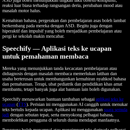
ASD juga boleh menunjukkan tingkah laku obsesif-kompulsif,
reaksi luar biasa terhadap rangsangan deria, perubahan mood atau
masalah motor halus.
Kemahiran bahasa, pergerakan dan pembelajaran asas boleh lambat
berkembang pada mereka dengan ASD. Begitu juga dengan
hiperaktif dan impulsif yang boleh menjadikan pembelajaran atau
pergi ke sekolah makin mencabar.
Speechify — Aplikasi teks ke ucapan
untuk pemahaman membaca
Mereka yang menunjukkan tanda kecacatan pembelajaran atau
didiagnosis dengan masalah membaca memerlukan latihan dan
usaha berterusan untuk membangunkan kemahiran nyahkod bahasa
dan pemahaman. Terapi, ubat pediatrik dan pendidikan khas amat
membantu, tetapi banyak juga alat bantuan lain boleh digunakan.
Speechify menawarkan bantuan tambahan sebagai
aplikasi teks ke
ucapan
(
TTS
). Perisian ini menggunakan AI canggih untuk menukar
teks bertulis kepada ucapan. Aplikasi ini menggunakan
suara semula
jadi
dengan sebutan tepat, serta menyokong pelbagai bahasa,
membolehkan pengguna di seluruh dunia mendapat manfaatnya.
Pengguna boleh menampal atau mengimport teks daripada pelbagai