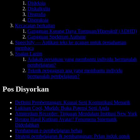
Disleksia
Diskalkulia
Disgrafia
Dispraksia
Kecacatan berkaitan
Gangguan Kurang Daya Tumpuan/Hiperaktif (ADHD)
Gangguan Spektrum Autisme
Speechify — Aplikasi teks ke ucapan untuk pemahaman
membaca
Soalan Lazim
Adakah persatuan yang membantu individu bermasalah
pembelajaran?
Teknik pengajaran apa yang membantu individu
bermasalah pembelajaran?
Pos Disyorkan
Definisi Pembentangan: Kuasai Seni Komunikasi Menarik
Lukisan Cool, Mudah: Buka Potensi Seni Anda
Amsterdam Recorder: Tinjauan Mendalam Institusi New York
Berapa Hasil Kutipan Avatar? Fenomena Sinematik
Didedahkan
Pembangun e-pembelajaran bebas
Strategi pembelajaran & pembangunan: Pelan induk untuk