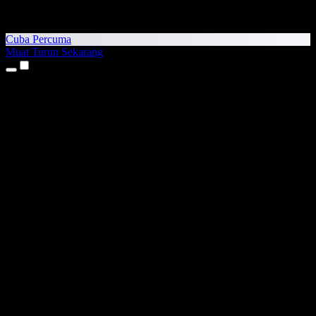
Cuba Percuma
Muat Turun Sekarang
Produk
Teks kepada Pertuturan
Aplikasi iPhone & iPad
Aplikasi Android
Sambungan Chrome
Sambungan Edge
Aplikasi Web
Aplikasi Mac
Aplikasi Windows