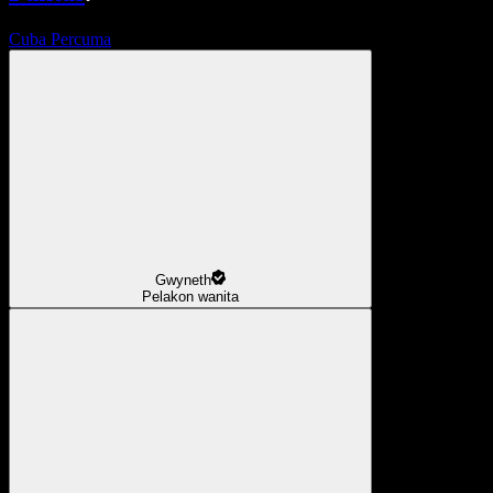
Cuba Percuma
Gwyneth
Pelakon wanita