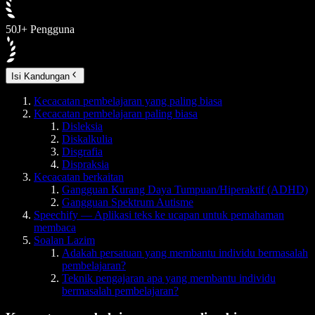
50J+ Pengguna
Isi Kandungan
Kecacatan pembelajaran yang paling biasa
Kecacatan pembelajaran paling biasa
Disleksia
Diskalkulia
Disgrafia
Dispraksia
Kecacatan berkaitan
Gangguan Kurang Daya Tumpuan/Hiperaktif (ADHD)
Gangguan Spektrum Autisme
Speechify — Aplikasi teks ke ucapan untuk pemahaman
membaca
Soalan Lazim
Adakah persatuan yang membantu individu bermasalah
pembelajaran?
Teknik pengajaran apa yang membantu individu
bermasalah pembelajaran?