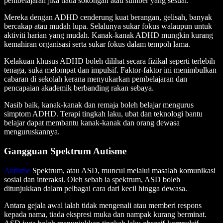
pembelajaran jika tiada sokongan atau sumber yang sesuai.
Mereka dengan ADHD cenderung kuat berangan, gelisah, banyak
bercakap atau mudah lupa. Selalunya sukar fokus walaupun untuk
aktiviti harian yang mudah. Kanak-kanak ADHD mungkin kurang
kemahiran organisasi serta sukar fokus dalam tempoh lama.
Kelakuan khusus ADHD boleh dilihat secara fizikal seperti terlebih
tenaga, suka melompat dan impulsif. Faktor-faktor ini menimbulkan
cabaran di sekolah kerana menyukarkan pembelajaran dan
pencapaian akademik berbanding rakan sebaya.
Nasib baik, kanak-kanak dan remaja boleh belajar mengurus
simptom ADHD. Terapi tingkah laku, ubat dan teknologi bantu
belajar dapat membantu kanak-kanak dan orang dewasa
menguruskannya.
Gangguan Spektrum Autisme
Autisme
Spektrum, atau ASD, muncul melalui masalah komunikasi
sosial dan interaksi. Oleh sebab ia spektrum, ASD boleh
ditunjukkan dalam pelbagai cara dari kecil hingga dewasa.
Antara gejala awal ialah tidak mengenali atau memberi respons
kepada nama, tiada ekspresi muka dan nampak kurang berminat.