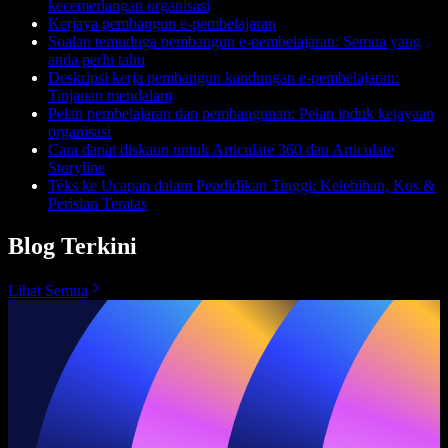
kecemerlangan organisasi
Kerjaya pembangun e-pembelajaran
Soalan temuduga pembangun e-pembelajaran: Semua yang
anda perlu tahu
Deskripsi kerja pembangun kandungan e-pembelajaran:
Tinjauan mendalam
Pelan pembelajaran dan pembangunan: Pelan induk kejayaan
organisasi
Cara dapat diskaun untuk Articulate 360 dan Articulate
Storyline
Teks ke Ucapan dalam Pendidikan Tinggi: Kelebihan, Kos &
Perisian Teratas
Blog Terkini
Lihat Semua