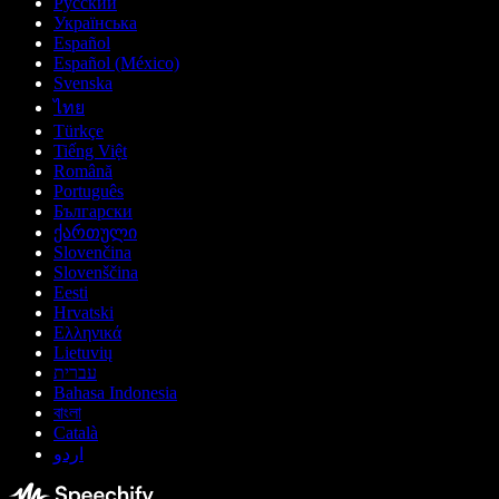
Русский
Українська
Español
Español (México)
Svenska
ไทย
Türkçe
Tiếng Việt
Română
Português
Български
ქართული
Slovenčina
Slovenščina
Eesti
Hrvatski
Ελληνικά
Lietuvių
עברית
Bahasa Indonesia
বাংলা
Català
اردو