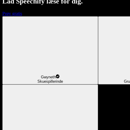
Lad Speechify læse for dig.
Prøv gratis
Gwyneth
Skuespillerinde
Gru