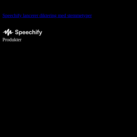
Speechify lancerer diktering med stemmetyper
Skriv 5× hurtigere med stemmeskrivning
Produkter
Læs mere