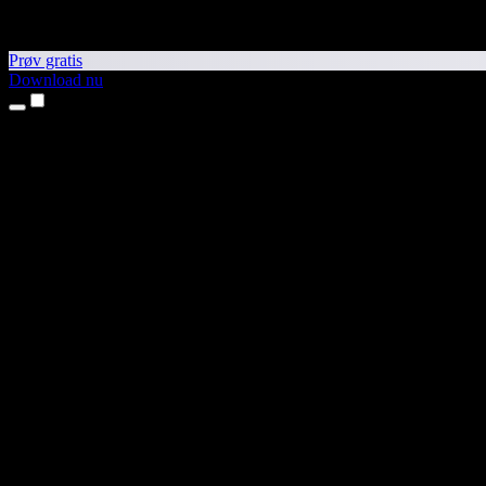
Prøv gratis
Download nu
Produkter
Tekst til tale
iPhone- og iPad-apps
Android-app
Chrome-udvidelse
Edge-udvidelse
Webapp
Mac-app
Windows-app