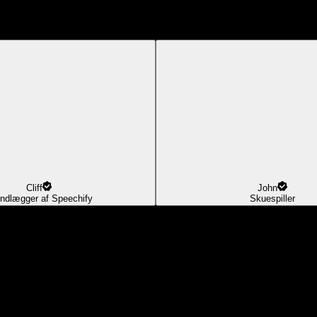
Cliff
John
ndlægger af Speechify
Skuespiller