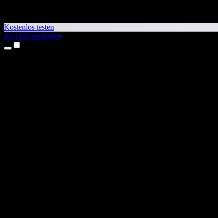
Kostenlos testen
Jetzt herunterladen
Produkte
Texte vorlesen lassen
iPhone- & iPad-Apps
Android-App
Chrome-Erweiterung
Edge-Erweiterung
Web-App
Mac-App
Windows-App