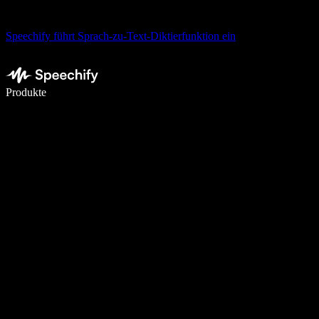
Speechify führt Sprach-zu-Text-Diktierfunktion ein
5× schneller schreiben mit Spracheingabe
Produkte
Mehr erfahren