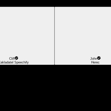
Cliff
John
Zakladatel Speechify
Herec