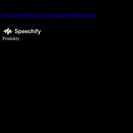
Speechify představuje psaní hlasovým diktováním
Pište 5× rychleji pomocí hlasového diktování
Produkty
Zjistit více