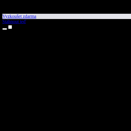
Vyzkoušet zdarma
Stáhnout teď
Produkty
Převod textu na řeč
Aplikace pro iPhone a iPad
Aplikace pro Android
Rozšíření pro Chrome
Rozšíření pro Edge
Webová aplikace
Aplikace pro Mac
Aplikace pro Windows