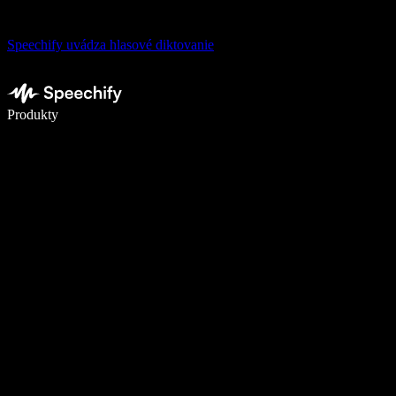
Speechify uvádza hlasové diktovanie
Píšte 5× rýchlejšie pomocou hlasového diktovania
Produkty
Zistiť viac