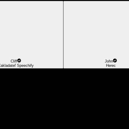
Cliff
John
akladateľ Speechify
Herec