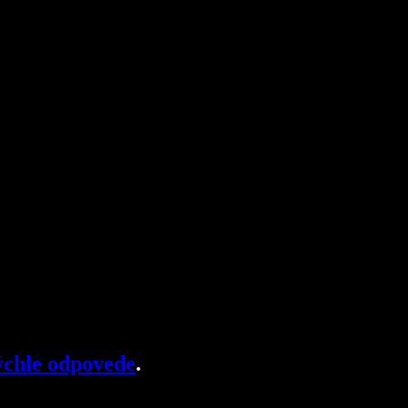
chle odpovede
.