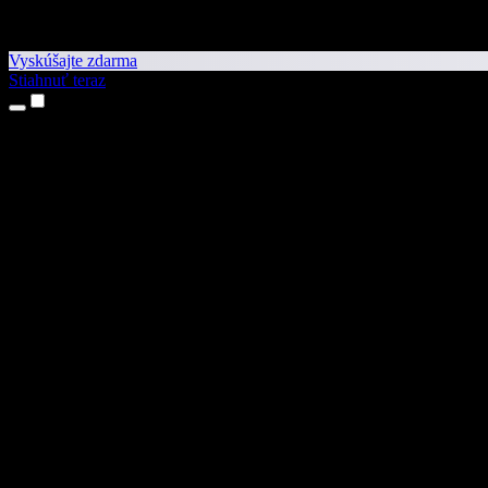
Vyskúšajte zdarma
Stiahnuť teraz
Produkty
Prevod textu na reč
Aplikácie pre iPhone a iPad
Aplikácia pre Android
Rozšírenie pre Chrome
Rozšírenie pre Edge
Webová aplikácia
Aplikácia pre Mac
Aplikácia pre Windows