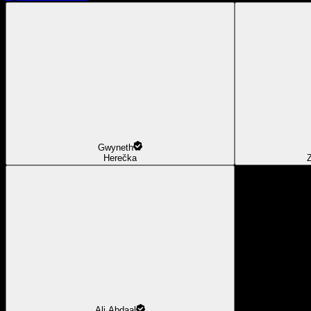
Gwyneth
Herečka
Z
Ali Abdaal