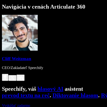
Navigácia v cenách Articulate 360
Cliff Weitzman
CEO/Zakladateľ Speechify
Speechify, váš
hlasový AI
asistent
prevod textu na reč
.
Diktovanie hlasom
.
Rý
Vyskúšať zadarmo