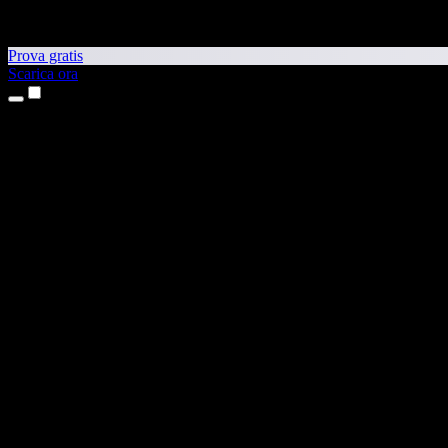
Prova gratis
Scarica ora
Prodotti
Sintesi vocale
App per iPhone e iPad
App Android
Estensione per Chrome
Estensione per Edge
App web
App per Mac
App Windows