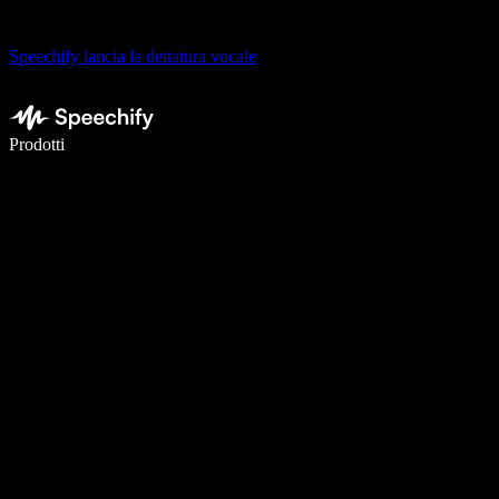
Speechify lancia la dettatura vocale
Scrivi 5× più velocemente con la dettatura vocale
Prodotti
Scopri di più