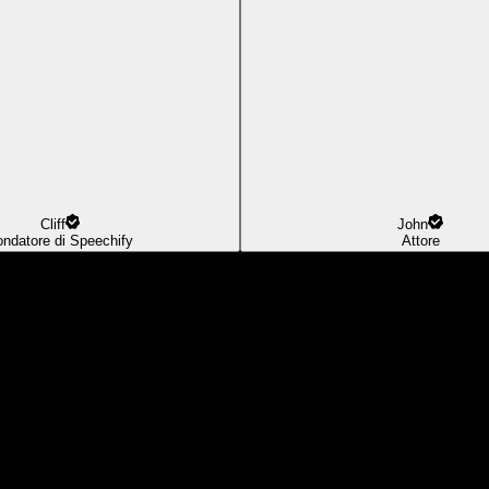
Cliff
John
ondatore di Speechify
Attore