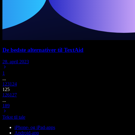
De bedste alternativer til TextAid
28. april 2023
1
...
123
124
125
126
127
...
189
Tekst til tale
iPhone- og iPad-apps
Android-app