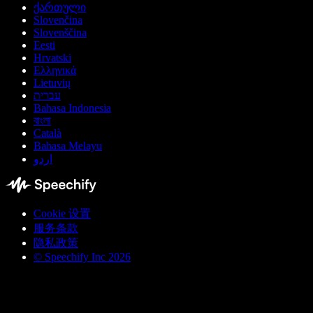
ქართული
Slovenčina
Slovenščina
Eesti
Hrvatski
Ελληνικά
Lietuvių
עברית
Bahasa Indonesia
বাংলা
Català
Bahasa Melayu
اردو
Cookie 设置
服务条款
隐私政策
© Speechify Inc 2026