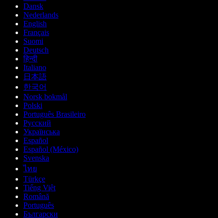
Dansk
Nederlands
English
Français
Suomi
Deutsch
हिन्दी
Italiano
日本語
한국어
Norsk bokmål
Polski
Português Brasileiro
Русский
Українська
Español
Español (México)
Svenska
ไทย
Türkçe
Tiếng Việt
Română
Português
Български