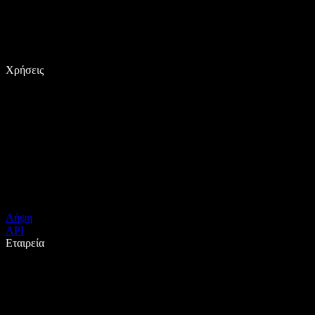
Χρήσεις
Λήψη
API
Εταιρεία