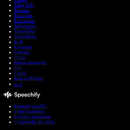
Tiếng Việt
Română
Português
Български
ქართული
Slovenčina
Slovenščina
Eesti
Ελληνικά
Lietuvių
עברית
Bahasa Indonesia
বাংলা
Català
Bahasa Melayu
اردو
Postavke kolačića
Uvjeti korištenja
Pravila o privatnosti
© Speechify Inc 2026