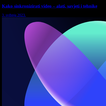
Kako sinkronizirati video – alati, savjeti i tehnike
3. svibnja 2023.