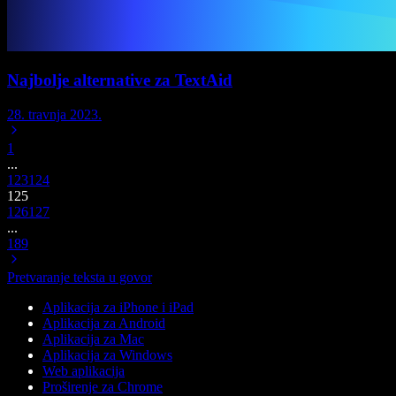
Najbolje alternative za TextAid
28. travnja 2023.
1
...
123
124
125
126
127
...
189
Pretvaranje teksta u govor
Aplikacija za iPhone i iPad
Aplikacija za Android
Aplikacija za Mac
Aplikacija za Windows
Web aplikacija
Proširenje za Chrome