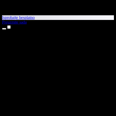
Isprobajte besplatno
Preuzmite sada
Proizvodi
Pretvaranje teksta u govor
Aplikacije za iPhone i iPad
Aplikacija za Android
Proširenje za Chrome
Proširenje za Edge
Web-aplikacija
Aplikacija za Mac
Aplikacija za Windows