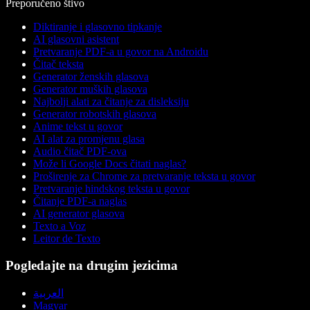
Preporučeno štivo
Diktiranje i glasovno tipkanje
AI glasovni asistent
Pretvaranje PDF-a u govor na Androidu
Čitač teksta
Generator ženskih glasova
Generator muških glasova
Najbolji alati za čitanje za disleksiju
Generator robotskih glasova
Anime tekst u govor
AI alat za promjenu glasa
Audio čitač PDF-ova
Može li Google Docs čitati naglas?
Proširenje za Chrome za pretvaranje teksta u govor
Pretvaranje hindskog teksta u govor
Čitanje PDF-a naglas
AI generator glasova
Texto a Voz
Leitor de Texto
Pogledajte na drugim jezicima
العربية
Magyar