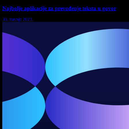
Najbolje aplikacije za prevođenje teksta u govor
30. travnja 2023.