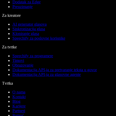
Dodatak za Edge
Preuzimanje
Za kreatore
AI generator glasova
Sinkronizacija glasa
Kloniranje glasa
Speechify za poslovne korisnike
Za tvrtke
Speechify za programere
Timovi
Obrazovanje
Dokumentacija API-ja za pretvaranje teksta u govor
Dokumentacija API-ja za glasovne agente
Tvrtka
O nama
Kontakt
Blog
Karijere
Partneri
Pomoć