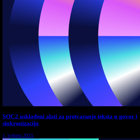
SOC2 usklađeni alati za pretvaranje teksta u govor i
sinkronizaciju
1. svibnja 2023.