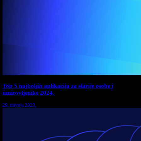
Top 5 najboljih aplikacija za starije osobe i
umirovljenike 2024.
29. travnja 2023.