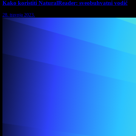
Kako koristiti NaturalReader: sveobuhvatni vodič
28. travnja 2023.