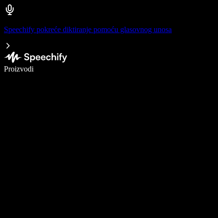
Speechify pokreće diktiranje pomoću glasovnog unosa
Pišite 5× brže uz glasovno diktiranje
Proizvodi
Saznajte više