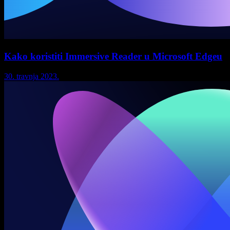
Kako koristiti Immersive Reader u Microsoft Edgeu
30. travnja 2023.