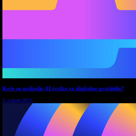
Koje su najbolje AI tvrtke za digitalne pratitelje?
1. svibnja 2023.