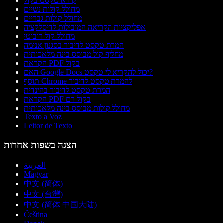
קורא טקסט בקול
מחולל קולות נשיים
מחולל קולות גבריים
אפליקציות הקריאה המובילות לדיסלקציה
מחולל קול רובוטי
המרת טקסט לדיבור בסגנון אנימה
מחליף קול מבוסס בינה מלאכותית
הקראת PDF בקול
האם Google Docs יכול להקריא לי טקסט?
תוסף Chrome להמרת טקסט לדיבור
המרת טקסט לדיבור בהינדית
הקראת PDF בקול רם
מחולל קולות מבוסס בינה מלאכותית
Texto a Voz
Leitor de Texto
הצגה בשפות אחרות
العربية
Magyar
中文 (简体)
中文 (台灣)
中文 (简体 中国大陆)
Čeština