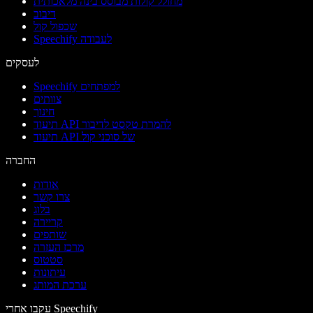
מחולל קולות מבוסס בינה מלאכותית
דיבוב
שכפול קול
Speechify לעבודה
לעסקים
Speechify למפתחים
צוותים
חינוך
תיעוד API להמרת טקסט לדיבור
תיעוד API של סוכני קול
החברה
אודות
צרו קשר
בלוג
קריירה
שותפים
מרכז העזרה
סטטוס
עיתונות
ערכת המותג
עקבו אחרי Speechify