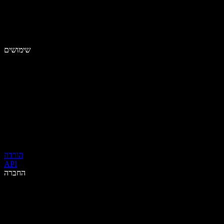
שימושים
הורדה
API
החברה