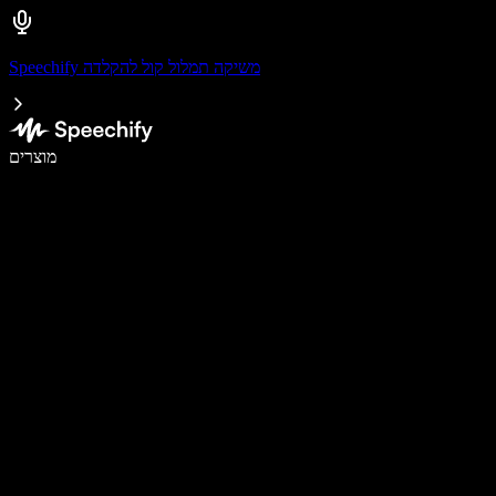
Speechify משיקה תמלול קול להקלדה
לכתוב פי 5 מהר יותר עם הכתבה קולית
מוצרים
למידע נוסף