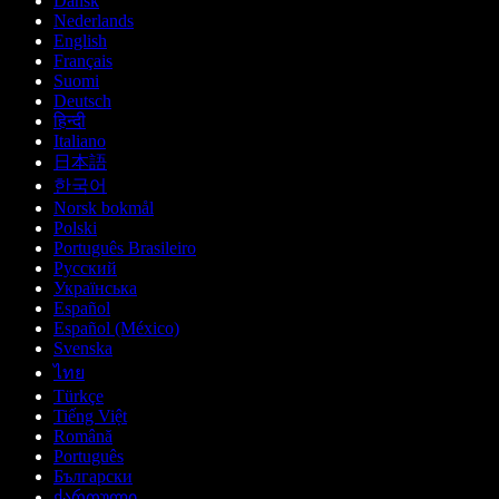
Dansk
Nederlands
English
Français
Suomi
Deutsch
हिन्दी
Italiano
日本語
한국어
Norsk bokmål
Polski
Português Brasileiro
Русский
Українська
Español
Español (México)
Svenska
ไทย
Türkçe
Tiếng Việt
Română
Português
Български
ქართული