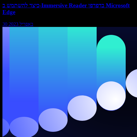
כיצד להשתמש ב-Immersive Reader בדפדפן Microsoft
Edge
30 באפריל 2023