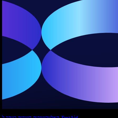
האלטרנטיבות הטובות ביותר ל-TextAid