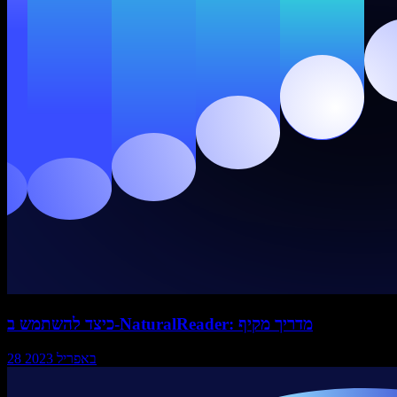
כיצד להשתמש ב-NaturalReader: מדריך מקיף
28 באפריל 2023