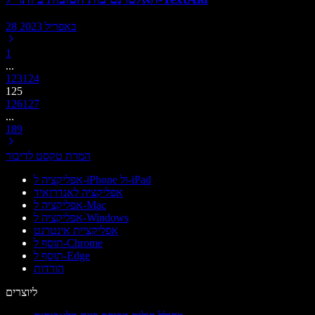
28 באפריל 2023
1
...
123
124
125
126
127
...
189
המרת טקסט לדיבור
אפליקציה ל-iPhone ול-iPad
אפליקציה לאנדרואיד
אפליקציה ל-Mac
אפליקציה ל-Windows
אפליקציית אינטרנט
תוסף ל-Chrome
תוסף ל-Edge
הורדות
ליוצרים