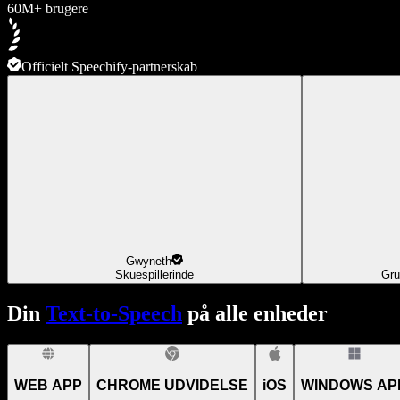
60M+ brugere
Officielt Speechify-partnerskab
Gwyneth
Skuespillerinde
Gru
Din
Text-to-Speech
på alle enheder
WEB APP
CHROME UDVIDELSE
iOS
WINDOWS AP