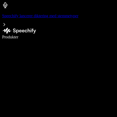
Speechify lancerer diktering med stemmetyper
Skriv 5× hurtigere med stemmeskrivning
Produkter
Læs mere