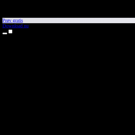
Prøv gratis
Download nu
Produkter
Tekst til tale
iPhone- og iPad-apps
Android-app
Chrome-udvidelse
Edge-udvidelse
Webapp
Mac-app
Windows-app