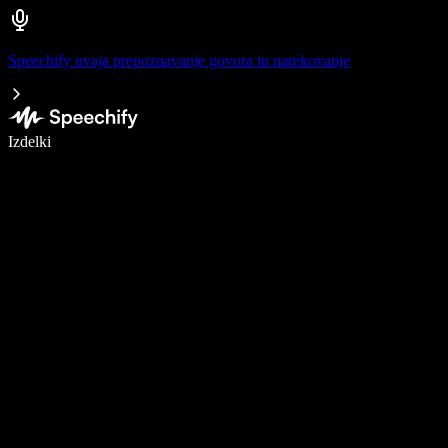
Speechify uvaja prepoznavanje govora in narekovanje
Pišite 5× hitreje z narekovanjem
Izdelki
Več o tem