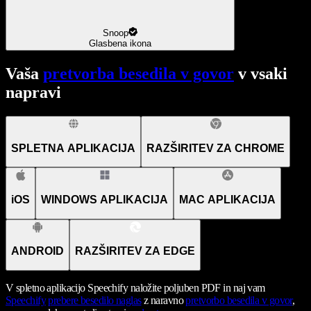
Snoop
Glasbena ikona
Vaša
pretvorba besedila v govor
v vsaki
napravi
SPLETNA APLIKACIJA
RAZŠIRITEV ZA CHROME
iOS
WINDOWS APLIKACIJA
MAC APLIKACIJA
ANDROID
RAZŠIRITEV ZA EDGE
V spletno aplikacijo Speechify naložite poljuben PDF in naj vam
Speechify
prebere besedilo naglas
z naravno
pretvorbo besedila v govor
,