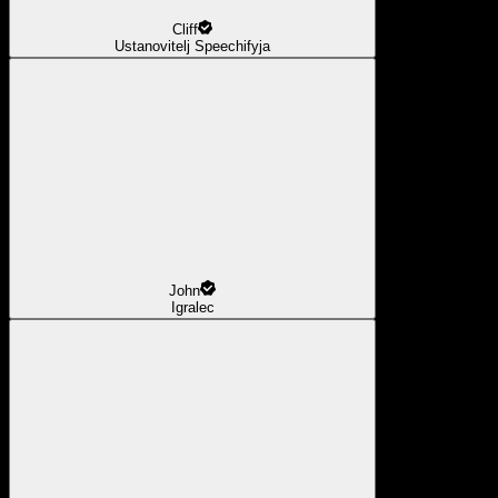
Cliff
Ustanovitelj Speechifyja
John
Igralec