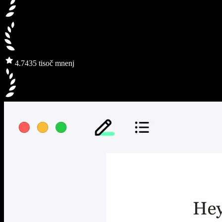
4.7
435 tisoč mnenj