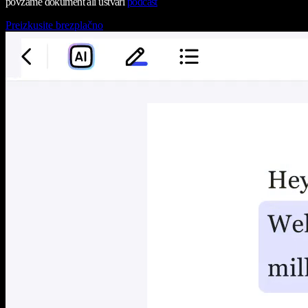
povzame dokument ali ustvari
podcast
Preizkusite brezplačno