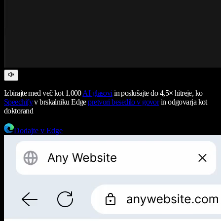
Izbirajte med več kot 1.000
AI glasovi
in poslušajte do 4,5× hitreje, ko
Speechify
v brskalniku Edge
pretvori besedilo v govor
in odgovarja kot
doktorand
Dodajte v Edge