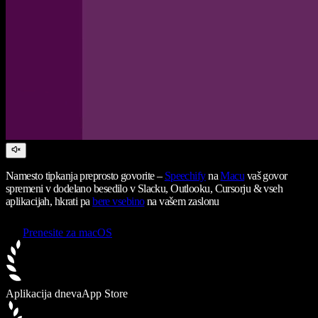
Namesto tipkanja preprosto govorite –
Speechify
na
Macu
vaš govor
spremeni v dodelano besedilo v Slacku, Outlooku, Cursorju & vseh
aplikacijah, hkrati pa
bere vsebino
na vašem zaslonu
Prenesite za macOS
Aplikacija dneva
App Store