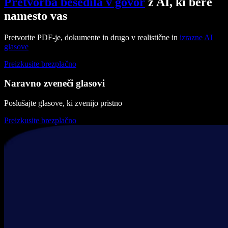
Pretvorba besedila v govor
z AI, ki bere
namesto vas
Pretvorite PDF-je, dokumente in drugo v realistične in
izrazne
AI
glasove
Preizkusite brezplačno
Naravno zveneči glasovi
Poslušajte glasove, ki zvenijo pristno
Preizkusite brezplačno