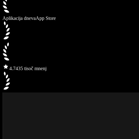
Aplikacija dneva
App Store
4.7
435 tisoč mnenj