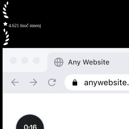
4.6
21 tisoč mnenj