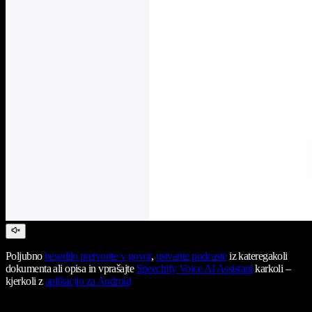
Poljubno
besedilo pretvorite v govor
,
ustvarite podcaste
iz kateregakoli
dokumenta ali opisa in vprašajte
Speechify Voice AI Assistant
karkoli –
kjerkoli z
aplikacijo za Android