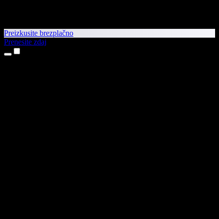
Preizkusite brezplačno
Prenesite zdaj
Izdelki
Pretvorba besedila v govor
Aplikaciji za iPhone in iPad
Aplikacija za Android
Razširitev za Chrome
Razširitev za Edge
Spletna aplikacija
Aplikacija za Mac
Aplikacija za Windows