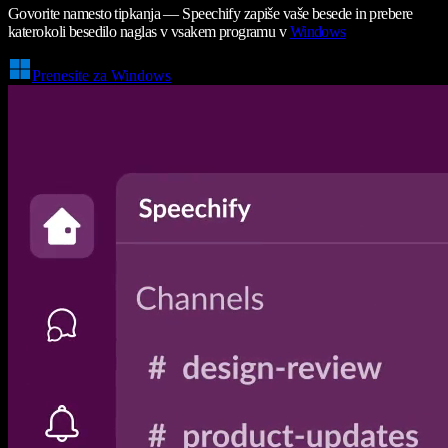
Govorite namesto tipkanja — Speechify zapiše vaše besede in prebere
katerokoli besedilo naglas v vsakem programu v
Windows
Prenesite za Windows