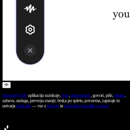
Speechify
iOS
aplikacija raziskuje,
bere
,
pripoveduje
, govori, piše,
diktira
,
zabava, razlaga, preverja znanje, brska po spletu, povzema, zapisuje in
ustvarja
podcaste
— vse z
glasom
in
pretvorbo besedila v govor