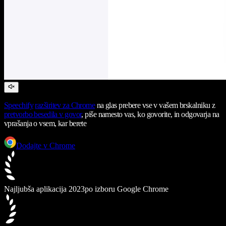
Speechify
razširitev za Chrome
na glas prebere vse v vašem brskalniku z
pretvorbo besedila v govor
, piše namesto vas, ko govorite, in odgovarja na
vprašanja o vsem, kar berete
Dodajte v Chrome
Najljubša aplikacija 2023
po izboru Google Chrome