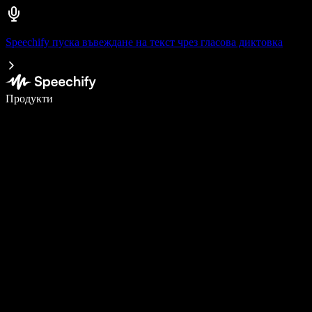
Speechify пуска въвеждане на текст чрез гласова диктовка
Пишете 5× по-бързо с гласово въвеждане
Продукти
Научете повече