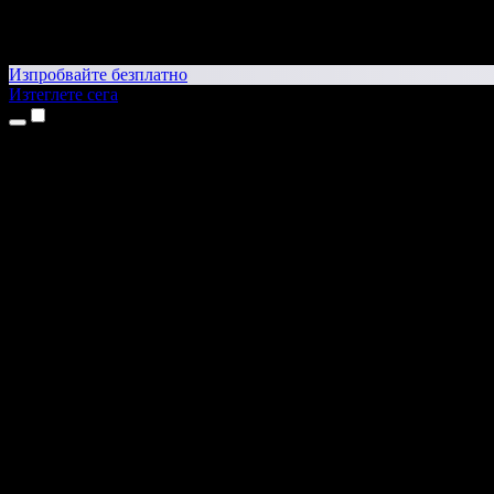
Изпробвайте безплатно
Изтеглете сега
Продукти
Текст в реч
Приложения за iPhone и iPad
Приложение за Android
Разширение за Chrome
Разширение за Edge
Уеб приложение
Приложение за Mac
Приложение за Windows