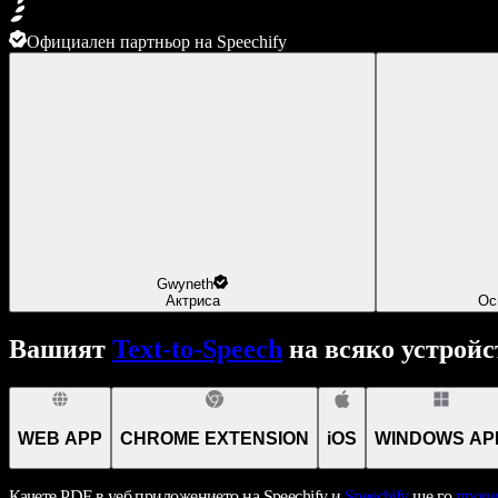
Официален партньор на Speechify
Gwyneth
Актриса
Ос
Вашият
Text-to-Speech
на всяко устройс
WEB APP
CHROME EXTENSION
iOS
WINDOWS AP
Качете PDF в уеб приложението на Speechify и
Speechify
ще го
проче