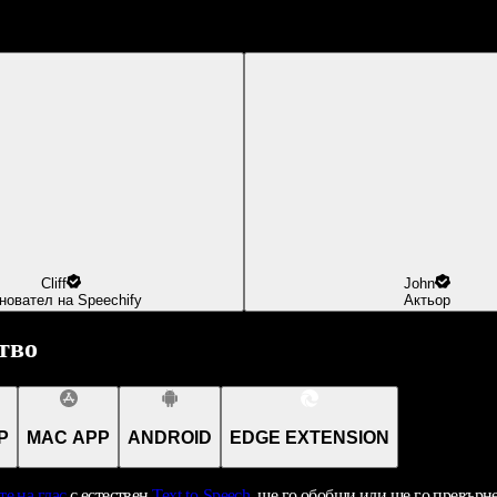
Cliff
John
новател на Speechify
Актьор
тво
P
MAC APP
ANDROID
EDGE EXTENSION
те на глас
с естествен
Text-to-Speech
, ще го обобщи или ще го превърн