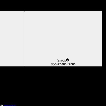
Snoop
Музикална икона
е в
подкаст