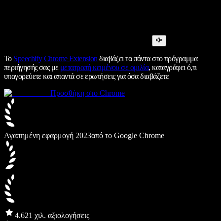
Το
Speechify
Chrome Extension
διαβάζει τα πάντα στο πρόγραμμα
περιήγησής σας με
μετατροπή κειμένου σε ομιλία
, καταγράφει ό,τι
υπαγορεύετε και απαντά σε ερωτήσεις για όσα διαβάζετε
Προσθήκη στο Chrome
Αγαπημένη εφαρμογή 2023
από το Google Chrome
4.6
21 χιλ. αξιολογήσεις