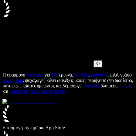
Η εφαρμογή
Speechify
για
iOS
ερευνά,
διαβάζει
,
αφηγείται
, μιλά, γράφει,
υπαγορεύει
, ψυχαγωγεί, κάνει διαλέξεις, κουίζ, περιήγηση στο διαδίκτυο,
συνοψίζει, κρατά σημειώσεις και δημιουργεί
podcasts
, όλα μέσω
φωνής
και
μετατροπής κειμένου σε ομιλία
Εφαρμογή της ημέρας
App Store