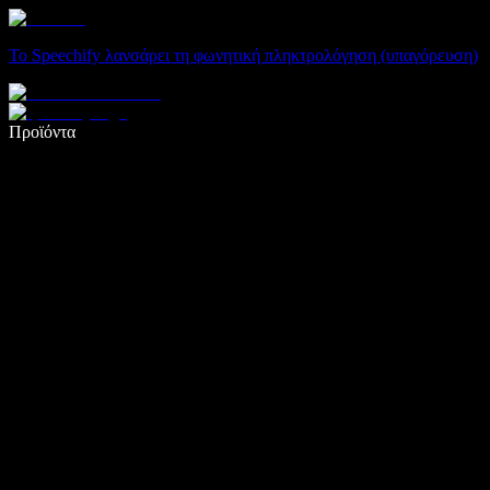
Το Speechify λανσάρει τη φωνητική πληκτρολόγηση (υπαγόρευση)
Γράψτε 5× πιο γρήγορα με φωνητική πληκτρολόγηση
Προϊόντα
Μάθετε περισσότερα