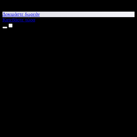
Δοκιμάστε δωρεάν
Κατεβάστε τώρα
Προϊόντα
Κείμενο σε Ομιλία
Εφαρμογές για iPhone & iPad
Εφαρμογή για Android
Επέκταση για Chrome
Επέκταση για Edge
Web εφαρμογή
Εφαρμογή για Mac
Εφαρμογή για Windows
Δημιουργία φωνής με ΤΝ
Αφήγηση
Μεταγλώττιση
Κλωνοποίηση φωνής