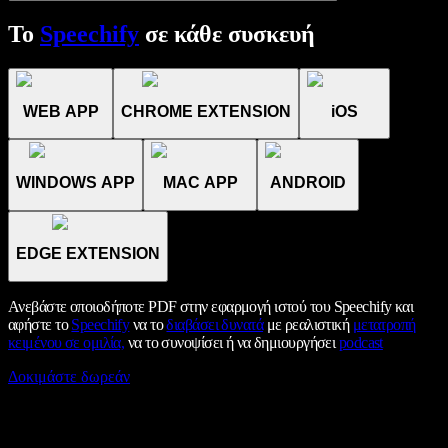
Το
Speechify
σε κάθε συσκευή
WEB APP
CHROME EXTENSION
iOS
WINDOWS APP
MAC APP
ANDROID
EDGE EXTENSION
Ανεβάστε οποιοδήποτε PDF στην εφαρμογή ιστού του Speechify και
αφήστε το
Speechify
να το
διαβάσει δυνατά
με ρεαλιστική
μετατροπή
κειμένου σε ομιλία,
να το συνοψίσει ή να δημιουργήσει
podcast
Δοκιμάστε δωρεάν