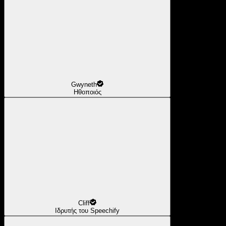
Gwyneth
Ηθοποιός
Cliff
Ιδρυτής του Speechify