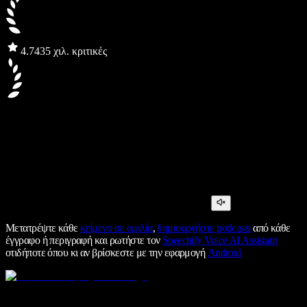
4.7
435 χιλ. κριτικές
Μετατρέψτε κάθε
κείμενο σε ομιλία
,
δημιουργήστε podcasts
από κάθε
έγγραφο ή περιγραφή και ρωτήστε τον
Speechify Voice AI Assistant
οτιδήποτε όπου κι αν βρίσκεστε με την εφαρμογή
Android