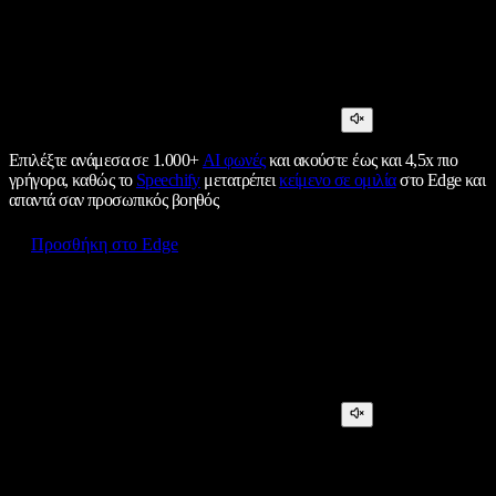
Επιλέξτε ανάμεσα σε 1.000+
AI φωνές
και ακούστε έως και 4,5x πιο
γρήγορα, καθώς το
Speechify
μετατρέπει
κείμενο σε ομιλία
στο Edge και
απαντά σαν προσωπικός βοηθός
Προσθήκη στο Edge