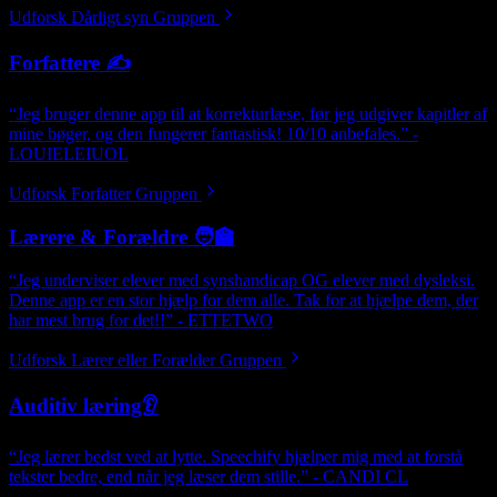
Udforsk Dårligt syn Gruppen
Forfattere ✍️
“Jeg bruger denne app til at korrekturlæse, før jeg udgiver kapitler af
mine bøger, og den fungerer fantastisk! 10/10 anbefales.” -
LOUIELEIUOL
Udforsk Forfatter Gruppen
Lærere & Forældre 🧑‍🏫
“Jeg underviser elever med synshandicap OG elever med dysleksi.
Denne app er en stor hjælp for dem alle. Tak for at hjælpe dem, der
har mest brug for det!!” - ETTETWO
Udforsk Lærer eller Forælder Gruppen
Auditiv læring👂
“Jeg lærer bedst ved at lytte. Speechify hjælper mig med at forstå
tekster bedre, end når jeg læser dem stille.” - CANDI CL