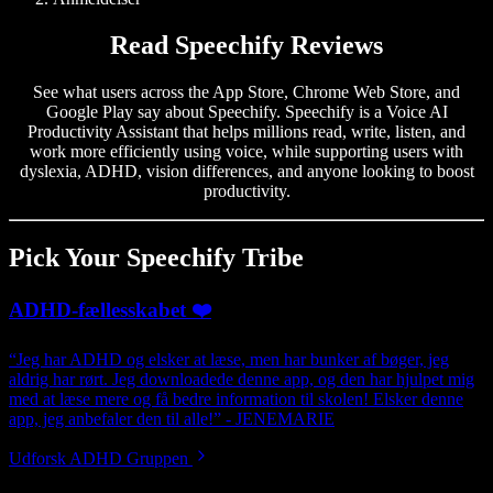
Read Speechify Reviews
See what users across the App Store, Chrome Web Store, and
Google Play say about Speechify. Speechify is a Voice AI
Productivity Assistant that helps millions read, write, listen, and
work more efficiently using voice, while supporting users with
dyslexia, ADHD, vision differences, and anyone looking to boost
productivity.
Pick Your Speechify Tribe
ADHD-fællesskabet ❤️
“Jeg har ADHD og elsker at læse, men har bunker af bøger, jeg
aldrig har rørt. Jeg downloadede denne app, og den har hjulpet mig
med at læse mere og få bedre information til skolen! Elsker denne
app, jeg anbefaler den til alle!” - JENEMARIE
Udforsk ADHD Gruppen