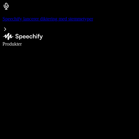
Speechify lancerer diktering med stemmetyper
Skriv 5× hurtigere med stemmeskrivning
Produkter
Læs mere