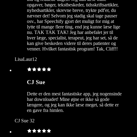
opgaver, bøger, tekstbeskeder, tidsskriftsartikler,
nyhedsartikler, skrevne breve, trykte pdf'er, du
nævner det! Selvom jeg stadig skal tage pauser
osv., har Speechify gjort det muligt for mig at
lytte til mange flere ting, end jeg kunne læse lige
nu. TAK TAK TAK! Jeg har anbefalet jer til
hver læge, specialist, terapeut, jeg har set, så de
kan give beskeden videre til deres patienter og
venner. Hvilket fantastisk program! Tak, Cliff!!
LisaLaur12
CJ Sue
Dette er den mest fantastiske app, jeg nogensinde
har downloadet! Mine øjne er ikke så gode
længere, og jeg kan ikke læse meget, så dette er
en gave fra himlen.
CJ Sue 32