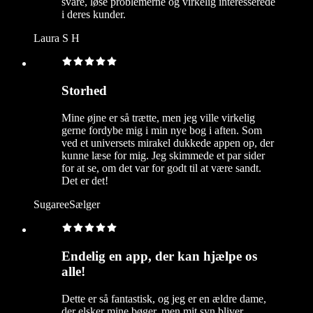
svare, løse problemerne og virkelig interesserede
i deres kunder.
Laura S H
Storhed
Mine øjne er så trætte, men jeg ville virkelig
gerne fordybe mig i min nye bog i aften. Som
ved et universets mirakel dukkede appen op, der
kunne læse for mig. Jeg skimmede et par sider
for at se, om det var for godt til at være sandt.
Det er det!
SugareeSælger
Endelig en app, der kan hjælpe os
alle!
Dette er så fantastisk, og jeg er en ældre dame,
der elsker mine bøger, men mit syn bliver