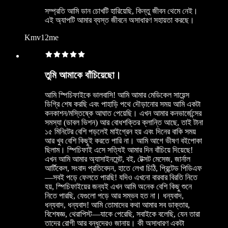
সম্প্রতি আমি ডান চোখটি হারিয়েছি, কিন্তু জীবন থেমে নেই।
এই অ্যাপটি আমার ব্যস্ত জীবনে অসাধারণ সহায়তা করছে।
Kmv12me
তুমি আমাকে বাঁচিয়েছো।
আমি স্পিচিফাইকে ভালবাসি! আমি আমার মেডিকেল সায়েন্স
ডিগ্রি শেষ করছি এবং পাহাড়ি পথে দৌড়ানোর সময় আমি একটা
কনকাশন/মস্তিষ্কে আঘাত পেয়েছি। এখন আমার কনভার্জেন্সের
সমস্যা (ডাবল ভিশন) আর বোধশক্তির ক্লান্তি আছে, তাই টানা
১৫ মিনিটের বেশি পড়লেই মাইগ্রেন হয় এবং দিনের বাকি সময়
আর খুব বেশি কিছুই করতে পারি না। আমি আগে ভীষণ বইপোকা
ছিলাম। স্পিচিফাই এসে সত্যিই আমার দিন বাঁচিয়ে দিয়েছে!
এখন আমি আমার অ্যাসাইনমেন্ট, বই, টেক্সট মেসেজ, জার্নাল
আর্টিকেল, সংবাদ প্রতিবেদন, হাতে লেখা চিঠি, প্রিন্টেড পিডিএফ
—সবই পড়ে ফেলতে পারছি! যদিও এখনো বারবার বিরতি নিতে
হয়, স্পিচিফাইয়ের জন্যই এখন আমি অনেক বেশি কিছু শুনে
নিতে পারছি, যেগুলো পড়ে আর সম্ভব হত না। ধন্যবাদ,
ধন্যবাদ, ধন্যবাদ! আমি তোমাদের কথা আমার সব ডাক্তার,
বিশেষজ্ঞ, থেরাপিস্ট—যাকে পেরেছি, সবাইকে বলেছি, যেন তারা
তাদের রোগী আর বন্ধুদেরও জানায়। কী অসাধারণ একটা