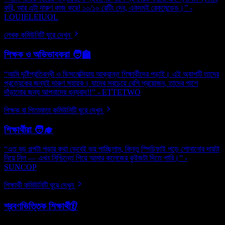
করি, আর এটা দারুণ কাজ করে! ১০/১০ রেটিং দেব, একদমই রেকমেন্ডেড।” -
LOUIELEIUOL
লেখক কমিউনিটি ঘুরে দেখুন
শিক্ষক ও অভিভাবকরা 🧑‍🏫
“আমি দৃষ্টিপ্রতিবন্ধী ও ডিসলেক্সিয়ায় আক্রান্ত শিক্ষার্থীদের পড়াই। এই অ্যাপটি তাদের
প্রত্যেকের জন্যই দারুণ সহায়ক। যাদের সবচেয়ে বেশি প্রয়োজন, তাদের পাশে
দাঁড়ানোর জন্য আপনাদের ধন্যবাদ!!” - ETTETWO
শিক্ষক বা পিতামাতা কমিউনিটি ঘুরে দেখুন
শিক্ষার্থীরা 🧑‍🎓
“এত বড় গল্পটা পড়ার কথা ভেবেই ভয় পাচ্ছিলাম, কিন্তু স্পিচিফাই পড়ে শোনানোর দায়টা
নিয়ে নিল — এখন নিশ্চিন্তে গিয়ে আমার কলেজের কুইজটা দিতে পারি।” -
SUNCOP
শিক্ষার্থী কমিউনিটি ঘুরে দেখুন
শ্রবণভিত্তিক শিক্ষার্থী👂