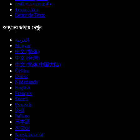
এআই ভয়েস জেনারেটর
Texto a Voz
Leitor de Texto
অন্যান্য ভাষায় দেখুন
العربية
Magyar
中文 (简体)
中文 (台灣)
中文 (简体 中国大陆)
Čeština
Dansk
Nederlands
English
Français
Suomi
Deutsch
हिन्दी
Italiano
日本語
한국어
Norsk bokmål