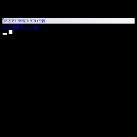
বিনামূল্যে ব্যবহার করে দেখুন
এখনই ডাউনলোড করুন
প্রোডাক্ট
টেক্সট টু স্পিচ
আইফোন ও আইপ্যাড অ্যাপ
অ্যান্ড্রয়েড অ্যাপ
ক্রোম এক্সটেনশন
এজ এক্সটেনশন
ওয়েব অ্যাপ
ম্যাক অ্যাপ
উইন্ডোজ অ্যাপ