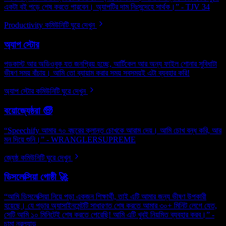
একটা বই পড়ে শেষ করতে পারবেন। অ্যাপটির দাম নিঃসন্দেহে সার্থক।” - TJV 34
Productivity কমিউনিটি ঘুরে দেখুন
অ্যাপ স্টোর
পডকাস্ট আর অডিওবুক যত জনপ্রিয় হচ্ছে, আর্টিকেল আর অন্য ফাইল শোনার সুবিধাটা
ভীষণ সময় বাঁচায়। আমি তো ব্যায়াম করার সময় সবসময়ই এটা ব্যবহার করি!
অ্যাপ স্টোর কমিউনিটি ঘুরে দেখুন
বয়োজ্যেষ্ঠরা 🧓
“Speechify আমার ৭০ বছরের ক্লান্ত চোখকে আরাম দেয়। আমি চোখ বন্ধ করি, আর
মন দিয়ে শুনি।” - WRANGLERSUPREME
জ্যেষ্ঠ কমিউনিটি ঘুরে দেখুন
ডিসলেক্সিয়া গোষ্ঠী 🚀
“আমি ডিসলেক্সিয়া নিয়ে পড়া একজন শিক্ষার্থী, তাই এটি আমার জন্য ভীষণ উপকারী
হয়েছে। যে পড়ার অ্যাসাইনমেন্টটি সাধারণত শেষ করতে আমার ৩০+ মিনিট লেগে যেত,
সেটি আমি ১০ মিনিটেই শেষ করতে পেরেছি! আমি এটি খুবই নিয়মিত ব্যবহার করব।” -
চামা নরল্যান্ড