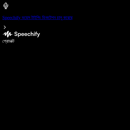
Speechify ভয়েস টাইপিং ডিকটেশন চালু করেছে
ভয়েস টাইপিং দিয়ে ৫ গুণ দ্রুত লিখুন
প্রোডাক্ট
আরও জানুন