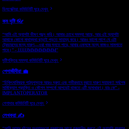
ডিসলেক্সিয়া কমিউনিটি ঘুরে দেখুন
কম দৃষ্টি 👓
“আমি এই অ্যাপটা ভীষণ পছন্দ করি। আমার চোখে সমস্যা আছে, আর এই অ্যাপটা
আমাকে কোনো মাথাব্যথা ছাড়াই পড়তে সাহায্য করে। আরও ভালো লাগে যে এটা
ট্রেডারদের জন্য দারুণ—ওরা খবর শুনতে পারে, আবার একসঙ্গে অন্য কাজও সামলাতে
পারে।” - JJJJJJMMMMMMM”
দৃষ্টিশক্তির সমস্যা কমিউনিটি ঘুরে দেখুন
পেশাজীবীরা 💼
“চিকিৎসাবিষয়ক পাঠ্যপুস্তক আরও দ্রুত এবং গভীরভাবে বুঝতে দারুণ সহায়ক!! সর্বশেষ
সার্জিক্যাল প্রযুক্তি ও কৌশল সম্পর্কে আপডেট থাকতে এটি অসাধারণ। ডাঃ কে” -
IMPLANTOPERATOR
পেশাদার কমিউনিটি ঘুরে দেখুন
লেখকরা ✍️
“আমি আমার বইয়ের অধ্যায়গুলো প্রকাশের আগে প্রুফরিড করতে এই অ্যাপটা ব্যবহার