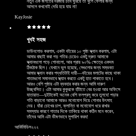
নতুন এক জগতের দরজায় চাবি ঘুরিয়ে তা খুলে ফেলার জন্য
আসলে কখনোই দেরি হয়ে যায় না!
KayJosie
খুবই সহজ
ডাউনলোড করলাম, একটা বইয়ের ১০ পৃষ্ঠা স্ক্যান করলাম, এটা
আমার বাছাই করা গড় গতির চেয়েও একটু দ্রুত আমাকে
স্ক্যানগুলো পড়ে শোনালো, আর প্রায় ৯০% ক্ষেত্রে একদম
ঠিকঠাক ছিল। যেখানে ভুল হয়েছে, সেগুলোর জন্য সম্ভবত
আমার স্ক্যান করার পদ্ধতিটাই দায়ী—বইয়ের মলাটের কাছে থাকা
পাতাগুলো সমানভাবে স্ক্যান করতে একটু হাত পাকাতে হবে।
আরও বেশি পৃষ্ঠায় এটা ব্যবহার করার জন্য আমি দারুণ
উচ্ছ্বসিত। এটা আমার কুকুরকে হাঁটাতে বের হওয়া আর অফিসে
যাতায়াত—দুইটাকেই অনেক বেশি ফলপ্রসূ করে তুলবে! পড়ার
গতি বাড়ানো আমাকে আরও মনোযোগ দিয়ে শোনার উৎসাহ
দেয়। যাঁরা চোখের চাপ, ক্লান্তি বা মনোযোগ ধরে রাখার
সমস্যার কারণে পাতার দিকে তাকিয়ে থাকা কঠিন মনে করেন,
তাঁদের আমি এটা ভীষণভাবে সুপারিশ করব!
আর্কিমিডিস২২২