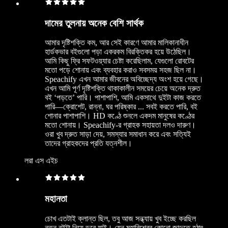
দামের তুলনায় অনেক বেশি সার্থক
আমার দৃষ্টিশক্তি কম, আর সেই কারণে আমার মালিকানাধীন
হার্ডকভার বইগুলো পড়া একরকম বিরক্তিকর হয়ে উঠেছিল।
আমি কিছু ফ্রি সফটওয়্যার চেষ্টা করেছিলাম, যেগুলো রোবটের
মতো পড়ে শোনায় এবং ব্যবহার করাও সবসময় সহজ ছিল না।
Speachify এখন আমার জীবনের অবিচ্ছেদ্য অংশ হয়ে গেছে।
এখন আমি পূর্ণ দৃষ্টিশক্তি থাকাকালীন সময়ের চেয়ে অনেক দ্রুত
বই ‘পড়তে’ পারি। পাশাপাশি, আমি একসাথে দুইটা কাজ করতে
পারি—ক্রোশেট, রান্না, ঘর পরিষ্কার ... সবই করতে পারি, বই
শোনার পাশাপাশি। HD কণ্ঠে শুনলে একদম মানুষের কণ্ঠের
মতো শোনায়। Speachify-র গ্রাহক সহায়তা দলও দারুণ।
ওরা খুব দ্রুত সাড়া দেয়, সমস্যার সমাধান করে এবং সত্যিই
তাদের গ্রাহকদের প্রতি যত্নশীল।
লরা এস এইচ
মহানতা
চোখ এতটাই ক্লান্ত ছিল, তবু আজ সন্ধ্যায় খুব ইচ্ছে করছিল
নতুন বইটা নিয়ে ডুবে যাই। যেন মহাবিশ্বের কোনো জাদুতে হঠাৎ