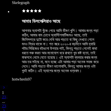
Skelegraph
আমার ডিসলেক্সিয়াও আছে
আপনার অ্যাপটা খুঁজে পেয়ে আমি ভীষণ খুশি। আমার জন্য পড়া
কঠিন, আমার বাম চোখে অ্যাস্টিগমাটিজমও আছে, তাই
জিনিসপত্র দুটো করে দেখি আর পড়তে বা কিছু দেখতে গেলে
মনও স্থির থাকে না। গত বছর ২০২০-র বড়দিনে আমি হ্যারি
পটার সিরিজের বইগুলো উপহার পাই, কিন্তু পড়তে গেলেই মাথা
ধরতে শুরু করত আর মনোযোগ ধরে রাখতে খুব কষ্ট হতো, তাই
মাঝপথে থেমে যেতে হয়েছে। এই অ্যাপটা ব্যবহার করার জন্য
আর তর সইছে না, মনে হচ্ছে এটা আমার পড়া অনেক সহজ করে
দেবে। আমি পড়তে ভীষণ ভালোবাসি, কিন্তু আমার জন্য ওটা
খুবই কঠিন। এই অ্যাপের জন্য অনেক ধন্যবাদ।
hotwheels97
1
2
3
...
23