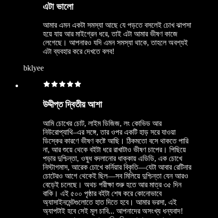
এটা ভালো
আমার এমন একটা সমস্যা আছে যে পড়তে বসলেই চোখ ঝাপসা
হয়ে যায় আর মাইগ্রেন ধরে, তাই এটা আমার ভীষণ কাজে
লেগেছে। আপনারও যদি এমন সমস্যা থাকে, তাহলে অবশ্যই
এটা ব্যবহার করে দেখতে বলব!
bklyee
উদ্দীপ্ত দ্বিতীয় আশা
আমি চোখের চোট, লাইম ডিজিজ, লং কোভিড আর
নিউরোপ্যাথি–এর সঙ্গে, তার ওপর একটি হাড় সরে যাওয়া
ডিস্কের কারণে ভীষণ কষ্টে আছি। ঠিকমতো বসে থাকতে পারি
না, আর শুয়ে থেকে বইটা ধরে রাখাটাও ভীষণ চাপের। পিছিয়ে
পড়ার দুশ্চিন্তা, ওষুধ বদলানোর ধাক্কায় এডিডি, এক চোখে
নিস্টাগমাস, আরেক চোখে কর্নিয়ার বিকৃতি—যেটা আবার রেটিনার
চোটেরও আগে থেকেই ছিল—সব মিলিয়ে দুশ্চিন্তা যেন আরও
বেড়েই চলেছে। অথচ পরীক্ষা শুরু হতে আর মাত্র ৩৫ দিন
বাকি। এই ৫০০ পৃষ্ঠার বইটা শেষ করে কোনোভাবে
অ্যাসাইনমেন্টগুলোতে হাত দিতে হবে। আমার ভরসা, এই
অ্যাপটাই হবে সেই মূল চাবি... আপনাদের অসংখ্য ধন্যবাদ!