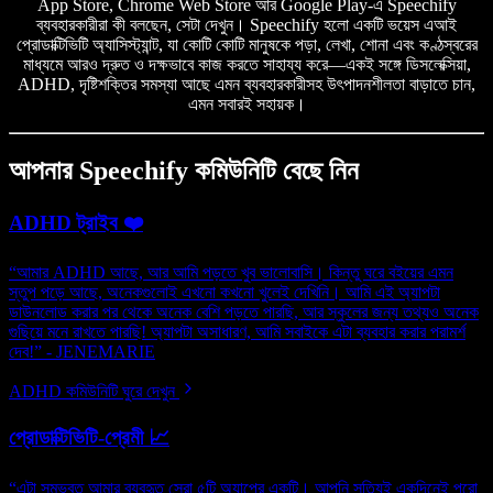
App Store, Chrome Web Store আর Google Play-এ Speechify
ব্যবহারকারীরা কী বলছেন, সেটা দেখুন। Speechify হলো একটি ভয়েস এআই
প্রোডাক্টিভিটি অ্যাসিস্ট্যান্ট, যা কোটি কোটি মানুষকে পড়া, লেখা, শোনা এবং কণ্ঠস্বরের
মাধ্যমে আরও দ্রুত ও দক্ষভাবে কাজ করতে সাহায্য করে—একই সঙ্গে ডিসলেক্সিয়া,
ADHD, দৃষ্টিশক্তির সমস্যা আছে এমন ব্যবহারকারীসহ উৎপাদনশীলতা বাড়াতে চান,
এমন সবারই সহায়ক।
আপনার Speechify কমিউনিটি বেছে নিন
ADHD ট্রাইব ❤️
“আমার ADHD আছে, আর আমি পড়তে খুব ভালোবাসি। কিন্তু ঘরে বইয়ের এমন
স্তুপ পড়ে আছে, অনেকগুলোই এখনো কখনো খুলেই দেখিনি। আমি এই অ্যাপটা
ডাউনলোড করার পর থেকে অনেক বেশি পড়তে পারছি, আর স্কুলের জন্য তথ্যও অনেক
গুছিয়ে মনে রাখতে পারছি! অ্যাপটা অসাধারণ, আমি সবাইকে এটা ব্যবহার করার পরামর্শ
দেব!” - JENEMARIE
ADHD কমিউনিটি ঘুরে দেখুন
প্রোডাক্টিভিটি-প্রেমী 📈
“এটা সম্ভবত আমার ব্যবহৃত সেরা ৫টি অ্যাপের একটি। আপনি সত্যিই একদিনেই পুরো