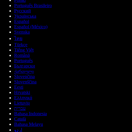
Polski
Português Brasileiro
Русский
Українська
Español
Español (México)
Svenska
ไทย
Türkçe
Tiếng Việt
Română
Português
Български
ქართული
Slovenčina
Slovenščina
Eesti
Hrvatski
Ελληνικά
Lietuvių
עברית
Bahasa Indonesia
Català
Bahasa Melayu
اردو