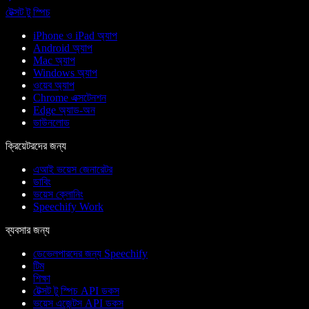
টেক্সট টু স্পিচ
iPhone ও iPad অ্যাপ
Android অ্যাপ
Mac অ্যাপ
Windows অ্যাপ
ওয়েব অ্যাপ
Chrome এক্সটেনশন
Edge অ্যাড-অন
ডাউনলোড
ক্রিয়েটরদের জন্য
এআই ভয়েস জেনারেটর
ডাবিং
ভয়েস ক্লোনিং
Speechify Work
ব্যবসার জন্য
ডেভেলপারদের জন্য Speechify
টিম
শিক্ষা
টেক্সট টু স্পিচ API ডকস
ভয়েস এজেন্টস API ডকস