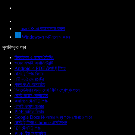
macOS-এ ডাউনলোড করুন
Windows-এ ডাউনলোড করুন
সুপারিশকৃত পড়া
ডিকটেশন ও ভয়েস টাইপিং
ভয়েস এআই অ্যাসিস্ট্যান্ট
Android-এ PDF টেক্সট টু স্পিচ
টেক্সট টু স্পিচ রিডার
নারী কণ্ঠ জেনারেটর
পুরুষ কণ্ঠ জেনারেটর
ডিসলেক্সিয়ার জন্য সেরা রিডিং প্রোগ্রামগুলো
রোবট ভয়েস জেনারেটর
অ্যানিমে টেক্সট টু স্পিচ
এআই ভয়েস চেঞ্জার
PDF অডিও রিডার
Google Docs কি আমার জন্য পড়ে শোনাতে পারে
টেক্সট টু স্পিচ Chrome এক্সটেনশন
হিন্দি টেক্সট টু স্পিচ
PDF রিড অ্যালাউড