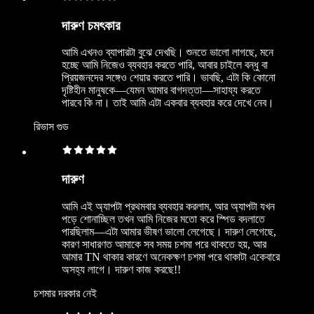
দারুণ চমৎকার
আমি এখনও ব্যাপারটা বুঝে দেখছি। শুনতে ভালো লাগছে, মনে
হচ্ছে আমি নিজেও ব্যবহার করতে পারি, আবার চাইলে বন্ধু বা
প্রিয়জনদের সঙ্গেও শেয়ার করতে পারি। ভাবছি, এটা কি কোনো
দৃষ্টিহীন মানুষকে—যেমন আমার বাগদত্তা—সাহায্য করতে
পারবে কি না। তাই আমি এটা একবার ব্যবহার করে দেখে নেব।
রিভাস গুড
দারুণ
আমি এই অ্যাপটা প্রথমবার ব্যবহার করলাম, আর অ্যাপটা যখন
পড়ে শোনাচ্ছিল তখন আমি নিজের মতো করে স্পিড বদলাতে
পারছিলাম—এটা আমার ভীষণ ভালো লেগেছে। দারুণ লেগেছে,
কারণ সাধারণত আমাকে সব সময় চশমা পরে থাকতে হয়, আর
আমার TN থাকার কারণে অনেকক্ষণ চশমা পরে থাকাটা একেবারে
অসহ্য লাগে। দারুণ কাজ করছে!!
চশমার দরকার নেই