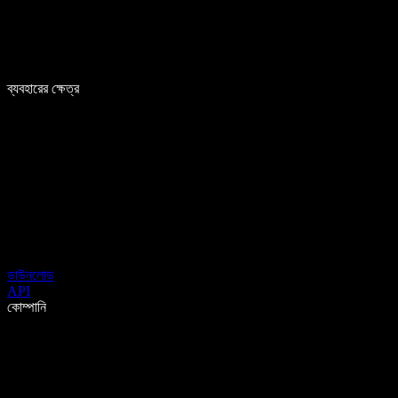
ব্যবহারের ক্ষেত্র
ডাউনলোড
API
কোম্পানি