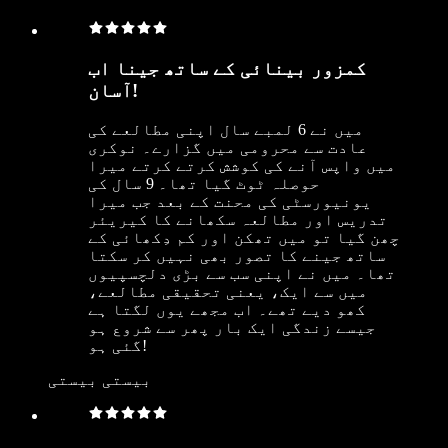
کمزور بینائی کے ساتھ جینا اب
آسان!
میں نے 6 لمبے سال اپنی مطالعے کی
عادت سے محرومی میں گزارے۔ نوکری
میں واپس آنے کی کوشش کرتے کرتے میرا
حوصلہ ٹوٹ گیا تھا۔ 9 سال کی
یونیورسٹی کی محنت کے بعد جب میرا
تدریس اور مطالعہ سکھانے کا کیریئر
چھن گیا تو میں تھکن اور کم دِکھائی کے
ساتھ جینے کا تصور بھی نہیں کر سکتا
تھا۔ میں نے اپنی سب سے بڑی دلچسپیوں
میں سے ایک، یعنی تحقیقی مطالعے،
کھو دیے تھے۔ اب مجھے یوں لگتا ہے
جیسے زندگی ایک بار پھر سے شروع ہو
گئی ہو!
بیستی بیستی