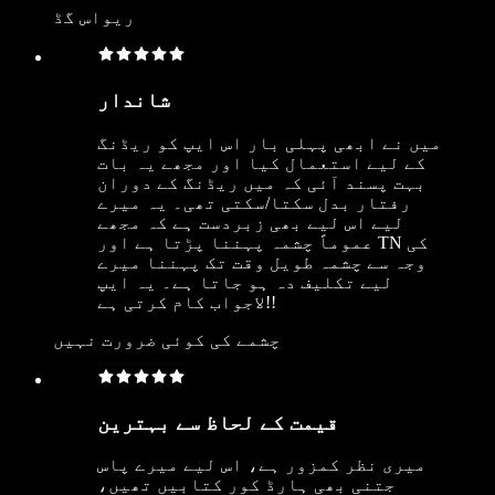
ریواس گڈ
شاندار
میں نے ابھی پہلی بار اس ایپ کو ریڈنگ
کے لیے استعمال کیا اور مجھے یہ بات
بہت پسند آئی کہ میں ریڈنگ کے دوران
رفتار بدل سکتا/سکتی تھی۔ یہ میرے
لیے اس لیے بھی زبردست ہے کہ مجھے
عموماً چشمہ پہننا پڑتا ہے اور TN کی
وجہ سے چشمہ طویل وقت تک پہننا میرے
لیے تکلیف دہ ہو جاتا ہے۔ یہ ایپ
لاجواب کام کرتی ہے!!
چشمے کی کوئی ضرورت نہیں
قیمت کے لحاظ سے بہترین
میری نظر کمزور ہے، اس لیے میرے پاس
جتنی بھی ہارڈ کور کتابیں تھیں،