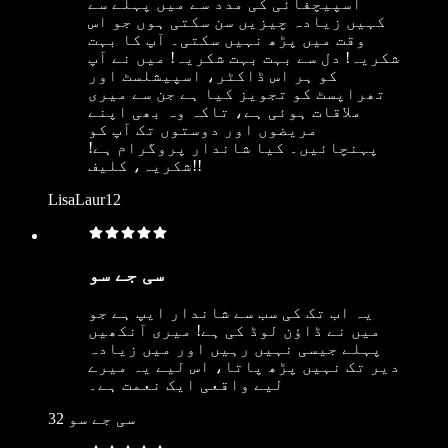
اسپیچفائی کی مدد سے میں پہلے سے
کہیں زیادہ چیزیں سن سکتی ہوں جو اس
وقت میں پڑھ نہیں سکتی۔ آپ کا بہت
شکریہ! دل سے بہت بہت شکریہ! میں نے آپ
کو ہر اس ڈاکٹر، اسپیشلسٹ اور
تھراپسٹ کو تجویز کیا ہے جن سے میری
ملاقات ہوئی ہے، تاکہ وہ بھی اپنے
مریضوں اور دوستوں تک آپ کو
پہنچائیں۔ کیا شاندار پروگرام ہے!
شکریہ، کلیف!!
LisaLaur12
سی جے سو
یہ اب تک کی سب سے شاندار ایپ ہے جو
میں نے ڈاؤن لوڈ کی ہے! میری آنکھیں
پہلے جیسی نہیں رہیں اور میں زیادہ
دیر تک نہیں پڑھ پاتا، اس لیے یہ میرے
لیے واقعی ایک نعمت ہے۔
سی جے سو 32