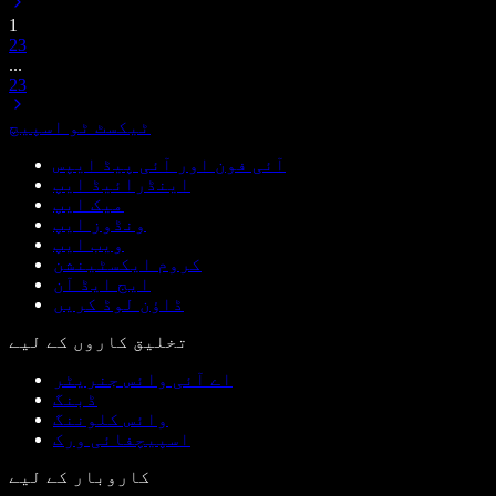
1
2
3
...
23
ٹیکسٹ ٹو اسپیچ
آئی فون اور آئی پیڈ ایپس
اینڈرائیڈ ایپ
میک ایپ
ونڈوز ایپ
ویب ایپ
کروم ایکسٹینشن
ایج ایڈ آن
ڈاؤن لوڈ کریں
تخلیق کاروں کے لیے
اے آئی وائس جنریٹر
ڈبنگ
وائس کلوننگ
اسپیچفائی ورک
کاروبار کے لیے