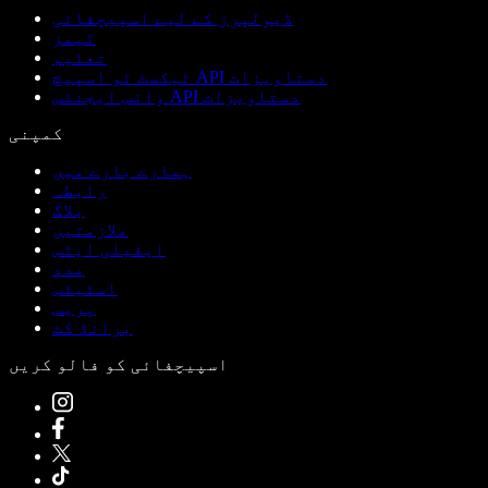
ڈیولپرز کے لیے اسپیچفائی
ٹیمز
تعلیم
ٹیکسٹ ٹو اسپیچ API دستاویزات
وائس ایجنٹس API دستاویزات
کمپنی
ہمارے بارے میں
رابطہ
بلاگ
ملازمتیں
ایفیلی ایٹس
مدد
اسٹیٹس
پریس
برانڈ کٹ
اسپیچفائی کو فالو کریں