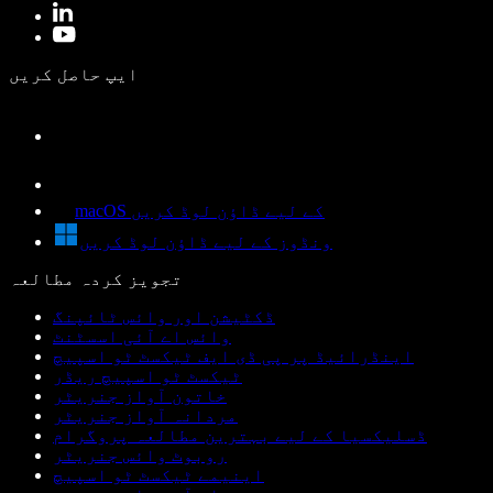
ایپ حاصل کریں
macOS کے لیے ڈاؤن لوڈ کریں
ونڈوز کے لیے ڈاؤن لوڈ کریں
تجویز کردہ مطالعہ
ڈکٹیشن اور وائس ٹائپنگ
وائس اے آئی اسسٹنٹ
اینڈرائیڈ پر پی ڈی ایف ٹیکسٹ ٹو اسپیچ
ٹیکسٹ ٹو اسپیچ ریڈر
خاتون آواز جنریٹر
مردانہ آواز جنریٹر
ڈسلیکسیا کے لیے بہترین مطالعہ پروگرام
روبوٹ وائس جنریٹر
اینیمے ٹیکسٹ ٹو اسپیچ