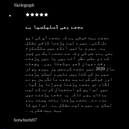
Skelegraph
مجھے بھی ڈسلیکسیا ہے
مجھے بہت خوشی ہے کہ مجھے آپ کی ایپ
مل گئی۔ میرے لیے پڑھنا کافی مشکل
ہے۔ میری بائیں آنکھ میں سٹگمٹزم
بھی ہے، جس کی وجہ سے مجھے ایک ہی چیز
کے دو عکس نظر آتے ہیں یا میں پڑھتے
وقت دھیان کھو بیٹھتا ہوں۔ پچھلے
سال 2020 میں مجھے کرسمس پر ہیری پوٹر
سیریز کی کتابیں ملیں، لیکن پڑھنے
اور فوکس کرنے سے مجھے مائگرین ہونے
لگا، تو مجھے پڑھنا چھوڑنا پڑ گیا۔
میں اس ایپ کو استعمال کرنے کے لیے
بےتاب ہوں تاکہ یہ مجھے پڑھنے میں
مدد دے۔ مجھے پڑھنا بےحد پسند ہے،
لیکن یہ میرے لیے مشکل ہے۔ اس ایپ کا
بہت بہت شکریہ۔
hotwheels97