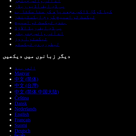
اے آئی وائس چینجر
پی ڈی ایف آڈیو ریڈر
کیا گوگل ڈاکس مجھے پڑھ کر سنا سکتا ہے
ٹیکسٹ ٹو اسپیچ کروم ایکسٹینشن
ہندی ٹیکسٹ ٹو اسپیچ
پی ڈی ایف ریڈ الاؤڈ
اے آئی وائس جنریٹر
ٹیکستو آ ووز
لیطوری دی ٹیکسٹو
دیگر زبانوں میں دیکھیں
العربية
Magyar
中文 (简体)
中文 (台灣)
中文 (简体 中国大陆)
Čeština
Dansk
Nederlands
English
Français
Suomi
Deutsch