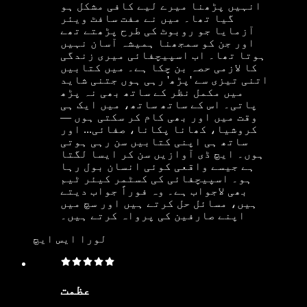
انہیں پڑھنا میرے لیے کافی مشکل ہو
گیا تھا۔ میں نے مفت سافٹ ویئر
آزمایا جو روبوٹ کی طرح پڑھتے تھے
اور جن کو سمجھنا ہمیشہ آسان نہیں
ہوتا تھا۔ اب اسپیچفائی میری زندگی
کا لازمی حصہ بن چکا ہے۔ میں کتابیں
اتنی تیزی سے 'پڑھ' رہی ہوں جتنی شاید
میں مکمل نظر کے ساتھ بھی نہ پڑھ
پاتی۔ اس کے ساتھ ساتھ، میں ایک ہی
وقت میں اور بھی کام کر سکتی ہوں —
کروشیا، کھانا پکانا، صفائی... اور
ساتھ ہی اپنی کتابیں سن رہی ہوتی
ہوں۔ ایچ ڈی آوازیں سن کر ایسا لگتا
ہے جیسے واقعی کوئی انسان بول رہا
ہو۔ اسپیچفائی کی کسٹمر کیئر ٹیم
بھی لاجواب ہے۔ وہ فوراً جواب دیتے
ہیں، مسائل حل کرتے ہیں اور سچ میں
اپنے صارفین کی پرواہ کرتے ہیں۔
لورا ایس ایچ
عظمت