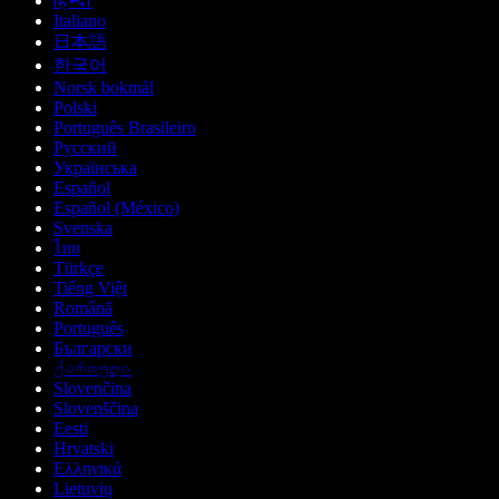
हिन्दी
Italiano
日本語
한국어
Norsk bokmål
Polski
Português Brasileiro
Русский
Українська
Español
Español (México)
Svenska
ไทย
Türkçe
Tiếng Việt
Română
Português
Български
ქართული
Slovenčina
Slovenščina
Eesti
Hrvatski
Ελληνικά
Lietuvių