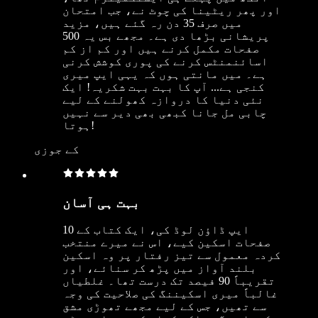
اور پھر ریٹینا کی چوٹ نے، جب امتحان
میں صرف 35 دن رہ گئے ہیں، مزید
پریشانی بڑھا دی ہے۔ مجھے بس یہ 500
صفحات مکمل کرنے ہیں اور کم از کم
اسائنمنٹس کرنے کی پوری کوشش کرنی
ہے۔ میں مانتی ہوں کہ یہی ایپ میری
کنجی ہے... آپ کا بہت بہت شکریہ! ایک
نئی دنیا کا دروازہ کھولنے کے لیے
چابی مل جانا کبھی بھی دیر سے نہیں
ہوتا!
کے جوزی
بہت ہی آسان
ایپ ڈاؤن لوڈ کی، ایک کتاب کے 10
صفحات اسکین کیے، اس نے میرے منتخب
کردہ معمول سے تیز رفتار پر وہ اسکین
بلند آواز میں پڑھ کر سنائے، اور
تقریباً 90 فیصد تک درست تھا۔ غلطیاں
غالباً میری اسکیننگ کی صلاحیت کی وجہ
سے تھیں، جس کے لیے مجھے تھوڑی مشق