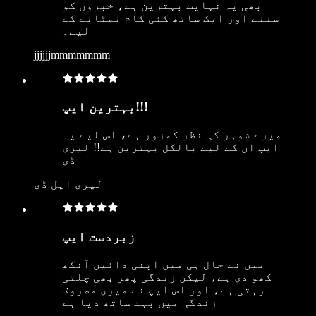
بھی یہ نہایت بہترین ہے، خبروں کو
سننے اور ایک ساتھ کئی کام نمٹانے کے
لیے۔
jjjjjjmmmmmmm
بہترین ایپ!!!
میرے شوہر کی نظر کمزور ہے، اس لیے یہ
ایپ ان کے لیے بالکل بہترین ہے!! لیری
ڈی
لیری ایل ڈی
زبردست ایپ
میں نے حال ہی میں اپنی دائیں آنکھ
کھو دی ہے، لیکن زندگی پھر بھی چلتی
رہتی ہے، اور اس ایپ نے میری مصروف
زندگی میں بہت ساتھ دیا ہے