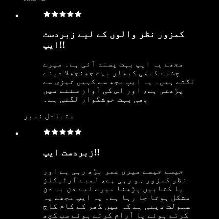
کمزور نظر والوں کے لیے زبردست
ایپ!!
مجھے یہ ایپ بہت پسند آئی ہے۔ میرے
چشمے کبھی کبھار بہت جھنجھلا دینے
لگتے ہیں۔ یہ ایپ مجھ سے کہیں تیزی سے
پڑھتی ہے، اور اس کی آواز سننے میں
بھی بہت خوشگوار لگتی ہے۔
متبادل نمبر
زبردست ایپ!!
جیسے جیسے میری عمر بڑھ رہی ہے اور
نظر کمزور ہو رہی ہے، لمبے آرٹیکلز
یا کتابیں پڑھنا میرے لیے دن بہ دن
مشکل ہوتا جا رہا ہے۔ یہ ایپ مجھے یہ
سہولت دیتی ہے کہ میں گھر کے کام کاج
کرتے ہوئے یا آرام کرتے ہوئے سب کچھ