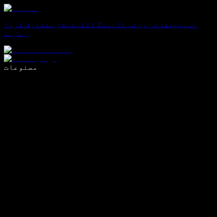
اسپیچیفائی وائس ٹائپنگ ڈکٹیٹیشن متعارف کروا
رہا ہے
وائس ٹائپنگ کے ساتھ 5 گنا تیزی سے لکھیں
مصنوعات
مزید جانیں