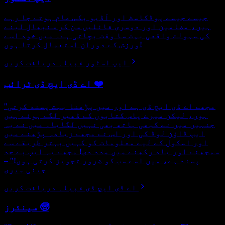
جیسے جیسے پوڈکاسٹ اور آڈیو بکس عام ہوتے جا رہے
ہیں، مضامین اور دوسری فائلیں سن کر سنبھال لینے
کی سہولت واقعی بہت سا وقت بچاتی ہے۔ میں خود اسے
ورزش کے دوران استعمال کرتا ہوں!
ایپ اسٹور قبیلہ دریافت کریں
اے ڈی ایچ ڈی ٹرائب ❤️
"مجھے اے ڈی ایچ ڈی ہے اور میں پڑھنا بہت پسند کرتی
ہوں، لیکن میرے پاس کتابوں کے ڈھیر لگے ہوئے ہیں
جنہیں میں نے کبھی ہاتھ بھی نہیں لگایا۔ میں نے یہ
ایپ ڈاؤن لوڈ کی اور اس نے مجھے زیادہ پڑھنے میں
اور اسکول کے لیے معلومات کو کہیں بہتر طریقے سے
سمجھنے اور یاد رکھنے میں مدد دی! مجھے یہ ایپ بے حد
پسند ہے، میں اسے سب کو ضرور تجویز کرتی ہوں!" –
جینی میری
اے ڈی ایچ ڈی قبیلہ دریافت کریں
سینئرز 🧓