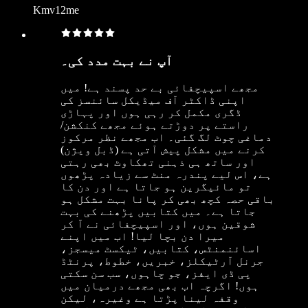
Kmv12me
آپ نے بہت مدد کی۔
مجھے اسپیچفائی بے حد پسند ہے! میں
اپنی ڈاکٹر آف میڈیکل سائنسز کی
ڈگری مکمل کر رہی ہوں اور پہاڑی
راستے پر دوڑتے ہوئے مجھے کنکشن/
دماغی چوٹ لگ گئی۔ اب مجھے نظر مرکوز
کرنے میں مشکل پیش آتی ہے (ڈبل ویژن)
اور ساتھ ہی ذہنی تھکاوٹ بھی رہتی
ہے، اس لیے پندرہ منٹ سے زیادہ پڑھوں
تو مائیگرین ہو جاتا ہے اور دن کا
باقی حصہ کچھ بھی کر پانا بہت مشکل ہو
جاتا ہے۔ میں کتابیں پڑھنے کی بہت
شوقین ہوں، اور اسپیچفائی نے آ کر
میرا دن بچا لیا! اب میں اپنے
اسائنمنٹس، کتابیں، ٹیکسٹ میسجز،
جرنل آرٹیکلز، خبریں، خطوط، پرنٹڈ
پی ڈی ایفز، جو چاہوں، سب سن سکتی
ہوں! اگرچہ اب بھی مجھے درمیان میں
وقفہ لینا پڑتا ہے وغیرہ، لیکن