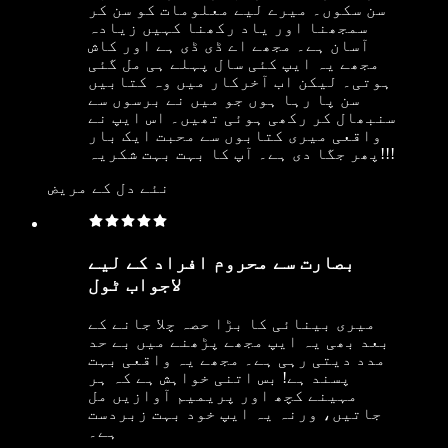
سن سکوں۔ میرے لیے معلومات کو سن کر
سمجھنا اور یاد رکھنا کہیں زیادہ
آسان ہے۔ مجھے اے ڈی ڈی ہے اور کاش
مجھے یہ ایپ کئی سال پہلے ہی مل گئی
ہوتی۔ لیکن اب آخرکار میں وہ کتابیں
سن پا رہا ہوں جو میں نے برسوں سے
سنبھال کر رکھی ہوئی تھیں۔ اس ایپ نے
واقعی میری کتابوں سے محبت ایک بار
پھر جگا دی ہے۔ آپ کا بہت بہت شکریہ!!!
نئے دل کے مریض
بصارت سے محروم افراد کے لیے
لاجواب ٹول
میری بینائی کا بڑا حصہ چلا جانے کے
بعد بھی یہ ایپ مجھے پڑھنے میں بے حد
مدد دیتی رہی ہے۔ مجھے یہ واقعی بہت
پسند ہے! بس اتنی خواہش ہے کہ ہر
مہینے کچھ اور پریمیم آوازیں مل
جاتیں، ورنہ یہ ایپ خود بہت زبردست
ہے۔