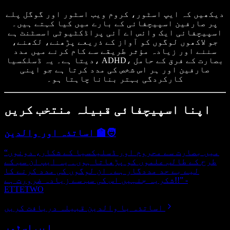
دیکھیں کہ ایپ اسٹور، کروم ویب اسٹور اور گوگل پلے
پر صارفین اسپیچفائی کے بارے میں کیا کہتے ہیں۔
اسپیچفائی ایک وائس اے آئی پراڈکٹیوٹی اسسٹنٹ ہے
جو لاکھوں لوگوں کو آواز کے ذریعے پڑھنے، لکھنے،
سننے اور زیادہ مؤثر طریقے سے کام کرنے میں مدد
دیتا ہے۔ یہ ڈسلکسیا، ADHD، بصارت کے فرق کے حامل
صارفین اور ہر اس شخص کی مدد کرتا ہے جو اپنی
کارکردگی بہتر بنانا چاہتا ہو۔
اپنا اسپیچفائی قبیلہ منتخب کریں
اساتذہ اور والدین 🧑‍🏫
“میں بصارت سے محروم اور ڈسلیکسیا کے شکار، دونوں
طرح کے طالب علموں کو پڑھاتا ہوں۔ یہ ایپ ان سب کے
لیے بے حد مددگار ہے۔ ان لوگوں کی مدد کرنے کا
شکریہ جنہیں اس کی سب سے زیادہ ضرورت ہے!!” -
ETTETWO
اساتذہ یا والدین قبیلہ دریافت کریں
ایپ اسٹور