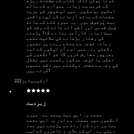
کرنا ہوگی تاکہ کتاب کے صفحات ریڑھ
کے قریب سے زیادہ ہمواری کے ساتھ
اسکین ہو سکیں۔ میں اس فیچر کو مزید
صفحات کے ساتھ آزمانے کے لیے واقعی
بہت پُرجوش ہوں۔ یہ میری کتے کے ساتھ
چہل قدمی اور آفس آتے جاتے کے وقت کو
بہت زیادہ کارآمد بنا دے گا! پڑھنے
کی رفتار بڑھانے کی صلاحیت مجھے
زیادہ توجہ سے سنتے رہنے پر مجبور
رکھتی ہے۔ میں اسے اُن لوگوں کے لیے
بھرپور سفارش کروں گا جو آنکھوں کی
تھکن یا توجہ مرکوز رکھنے میں مشکل
کی وجہ سے صفحہ دیکھنے میں دقت محسوس
کرتے ہیں!
آرکیمیڈیز222
زبردست
مجھے یہ ایپ بہت پسند ہے۔ میری
آنکھوں میں مسئلہ ہے اور یہ ایپ مجھے
بنا سر درد کے آرام سے پڑھنے میں مدد
دیتی ہے۔ اس کے علاوہ، تاجروں کے لیے