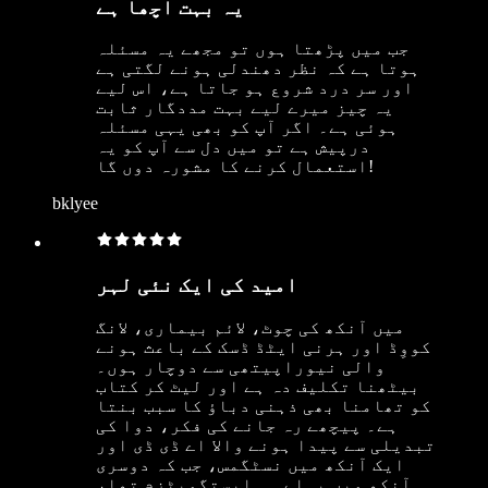
یہ بہت اچھا ہے
جب میں پڑھتا ہوں تو مجھے یہ مسئلہ
ہوتا ہے کہ نظر دھندلی ہونے لگتی ہے
اور سر درد شروع ہو جاتا ہے، اس لیے
یہ چیز میرے لیے بہت مددگار ثابت
ہوئی ہے۔ اگر آپ کو بھی یہی مسئلہ
درپیش ہے تو میں دل سے آپ کو یہ
استعمال کرنے کا مشورہ دوں گا!
bklyee
امید کی ایک نئی لہر
میں آنکھ کی چوٹ، لائم بیماری، لانگ
کووِڈ اور ہرنی ایٹڈ ڈسک کے باعث ہونے
والی نیوراپیتھی سے دوچار ہوں۔
بیٹھنا تکلیف دہ ہے اور لیٹ کر کتاب
کو تھامنا بھی ذہنی دباؤ کا سبب بنتا
ہے۔ پیچھے رہ جانے کی فکر، دوا کی
تبدیلی سے پیدا ہونے والا اے ڈی ڈی اور
ایک آنکھ میں نسٹگمس، جب کہ دوسری
آنکھ میں پہلے ہی ایستگمیٹزم تھا،