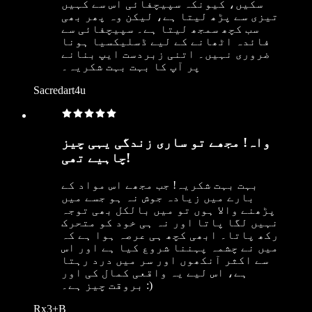
سکیں، کیونکہ سپیچفائی اس سے کہیں
تیزی سے پڑھ لیتا ہے، لیکن وہ پھر بھی
سب کچھ سمجھ لیتا ہے۔ سپیچفائی سے
فائدہ اٹھانے کے لیے ڈسلیکسیا ہونا
ضروری نہیں۔ اتنی زبردست ایپ بنانے
پر آپ کا بہت بہت شکریہ۔
Sacredart4u
واہ! مجھے تو ساری زندگی یہی چیز
چاہیے تھی!
بہت بہت شکریہ! جب مجھے اس مواد کے
بارے میں زیادہ جوش نہ ہو جسے میں
پڑھنے والا ہوں تو میں بالکل بھی توجہ
نہیں لگا پاتا اور نہ ہی خود کو متحرک
رکھ پاتا۔ ابھی کچھ ہی عرصہ ہوا ہے کہ
میں نے چشمہ پہننا شروع کیا ہے اور اس
سے اکثر آنکھوں اور سر میں درد رہتا
ہے، اس لیے یہ واقعی کمال کی اور
بروقت چیز ہے۔ :)
Rx3+B