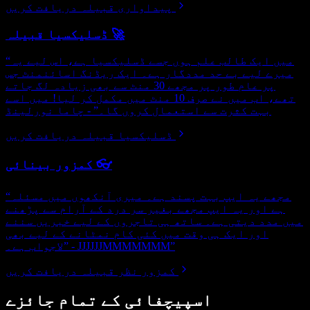
پیداواری قبیلہ دریافت کریں
ڈسلیکسیا قبیلہ 🚀
“میں ایک طالب علم ہوں جسے ڈسلیکسیا ہے، اس لیے یہ
میرے لیے بے حد مددگار ہے۔ ایک ریڈنگ اسائنمنٹ جس
پر عام طور پر مجھے 30 منٹ سے بھی زیادہ لگ جاتے
تھے، اب میں نے صرف 10 منٹ میں مکمل کر لیا! میں اسے
بہت کثرت سے استعمال کروں گا۔” - چاما نورلینڈ
ڈسلیکسیا قبیلہ دریافت کریں
کمزور بینائی 👓
“مجھے یہ ایپ بہت پسند ہے۔ میری آنکھوں میں مسئلہ
ہے اور یہ ایپ مجھے بغیر سر درد کے آرام سے پڑھنے
میں مدد دیتی ہے۔ ساتھ ہی تاجروں کے لیے خبریں سننے
اور ایک ہی وقت میں کئی کام نمٹانے کے لیے بھی
لاجواب ہے۔” - JJJJJJMMMMMMM”
کمزور نظر قبیلہ دریافت کریں
اسپیچفائی کے تمام جائزے