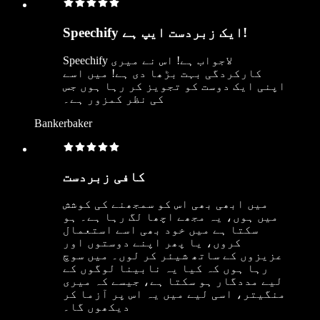
Speechify ایک زبردست ایپ ہے!
Speechify لاجواب ہے! اس نے میری
کارکردگی بہت بڑھا دی ہے! میں اسے
اپنی ایک دوست کو تجویز کر رہا ہوں جس
کی نظر کمزور ہے۔
Bankerbaker
کافی زبردست
میں ابھی بھی اس کو سمجھنے کی کوشش
میں ہوں، یہ مجھے اچھا لگ رہا ہے۔ ہو
سکتا ہے میں خود بھی اسے استعمال
کروں، یا پھر اپنے دوستوں اور
عزیزوں کے ساتھ شیئر کر لوں۔ میں سوچ
رہا ہوں کہ کیا یہ نابینا لوگوں کے
لیے مددگار ہو سکتا ہے، جیسے کہ میری
منگیتر، اسی لیے میں یہ اس پر آزما کر
دیکھوں گا۔