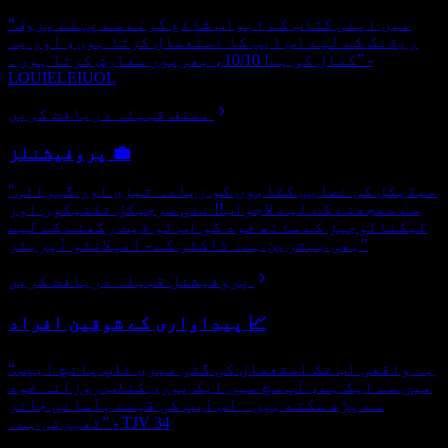
“میں اپنی کتاب کے ابواب شائع کرنے سے پہلے پروف
ریڈنگ کے لیے اس ایپ کا استعمال کرتا ہوں، اور یہ
کمال کی ہے! 10/10، بھرپور سفارش کرتا ہوں۔” -
LOUIELEIUOL
مصنف قبیلہ دریافت کریں
پروفیشنلز 💼
"میڈیکل کی نصابی کتابوں کو زیادہ تیزی اور گہرائی
سے سمجھنے کے لیے لاجواب!! نئی سرجیکل تکنیکوں اور
ٹیکنالوجیز کے ساتھ خود کو اپ ٹو ڈیٹ رکھنے کے لیے
بھی بہترین ہے۔ ڈاکٹر کے - امپلانٹو آپریٹر"
پروفیشنل قبیلہ دریافت کریں
پیداواری کے شوقین افراد 📈
“یہ واقعی اب تک استعمال کی گئی میری ٹاپ پانچ ایپس
میں سے ایک ہے، آپ سچ میں ایک پوری کتاب روزانہ خود
سے پڑھ سکتے ہیں۔ اس ایپ کی قیمت بآسانی جائز
ٹھہرتی ہے۔” - TJV 34