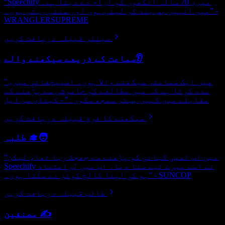
“Speechify میری 70 سالہ آنکھوں کو آرام دے دیتا ہے۔
میں انہیں بس بند کر لیتی ہوں اور سنتی رہتی ہوں۔” -
WRANGLERSUPREME
سینئر قبیلہ دریافت کریں
سماعت کے ذریعے سیکھنے والے👂
"میں ایک سماعتی سیکھنے والا ہوں۔ اسپیچفائی میری
مدد کرتا ہے کہ میں مطالعے کو خاموشی سے پڑھنے کے
مقابلے میں کہیں بہتر سمجھ سکوں۔" - کینڈی سی ایل
سیکھنے کا فرق قبیلہ دریافت کریں
طلبہ 🧑‍🎓
“میں اس لمبی کہانی کو پڑھنے سے جھجک رہا تھا، لیکن
Speechify نے اسے میرے لیے سنا دیا۔ اب میں پُراعتماد
ہو کر اپنا کالج کوئز دے سکتا ہوں۔” - SUNCOP
طالب قبیلہ دریافت کریں
مصنفین ✍️