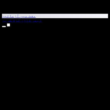
مفت میں آزمائیں
ابھی ڈاؤن لوڈ کریں
مصنوعات
متن کو آواز میں بدلیں
iPhone اور iPad ایپس
Android ایپ
Chrome ایکسٹینشن
Edge ایکسٹینشن
ویب ایپ
Mac ایپ
Windows ایپ
AI وائس جنریٹر
وائس اوور
ڈبنگ