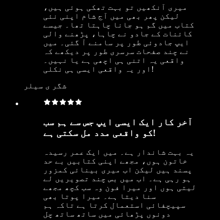
میری آنکھیں تو بہت تھکی ہوئی ہیں،
لیکن پھر بھی میں آج شام اپنی نئی
کتاب میں گم ہو جانا چاہتا تھا۔ جیسے
کائنات کے جادو نے چاہا، پڑھنے والی
ایپ جادوئی طور پر سامنے آ گئی۔ میں
نے چند صفحات سرسری طور پر دیکھے کہ
واقعی یہ اتنی ہی اچھی ہے یا نہیں۔
اور یہ واقعی ایسی ہی نکلی!
شگر ی سیلر
آخر کار ایک ایسی ایپ جس سے ہم سب
کو واقعی مدد مل سکتی ہے!
یہ بہت شاندار ہے۔ میں ایک عمر رسیدہ
خاتون ہوں، مجھے اپنی کتابیں بے حد
پسند ہیں لیکن اب میری بینائی کمزور
ہو رہی ہے۔ اب میں بس چند تصویریں لے
لیتی ہوں اور میرا فون وہ سب کچھ مجھے
سنا دیتا ہے۔ میرا پوتا بھی
سپیچفائی استعمال کرتا ہے تاکہ ہم
دونوں پڑھائی میں ساتھ ساتھ چل