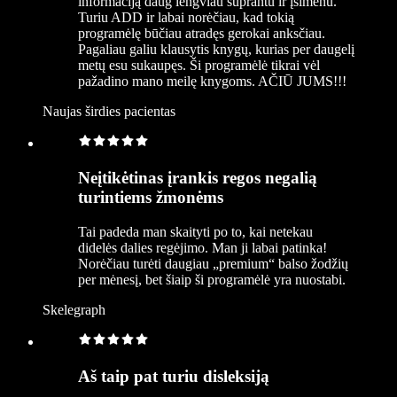
informaciją daug lengviau suprantu ir įsimenu.
Turiu ADD ir labai norėčiau, kad tokią
programėlę būčiau atradęs gerokai anksčiau.
Pagaliau galiu klausytis knygų, kurias per daugelį
metų esu sukaupęs. Ši programėlė tikrai vėl
pažadino mano meilę knygoms. AČIŪ JUMS!!!
Naujas širdies pacientas
Neįtikėtinas įrankis regos negalią
turintiems žmonėms
Tai padeda man skaityti po to, kai netekau
didelės dalies regėjimo. Man ji labai patinka!
Norėčiau turėti daugiau „premium“ balso žodžių
per mėnesį, bet šiaip ši programėlė yra nuostabi.
Skelegraph
Aš taip pat turiu disleksiją