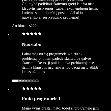
Galimybė padidinti skaitymo greitį leidžia man
klausytis susikaupus. Labai rekomenduoju tiems,
kuriems sunku žiūrėti į puslapį dėl akių
nuovargio ar susikaupimo problemų!
Archimedes222
Nuostabu
Labai mėgstu šią programėlę – turiu akių
problemų, o ji man padeda skaityti be galvos
skausmų. Be to, ji puikiai tinka prekiautojams:
galima klausytis naujienų ir tuo pačiu metu atlikti
kelias užduotis
jjjjjjmmmmmmm
Puiki programėlė!!!
Mano vyras prastai mato, todėl ši programėlė jam