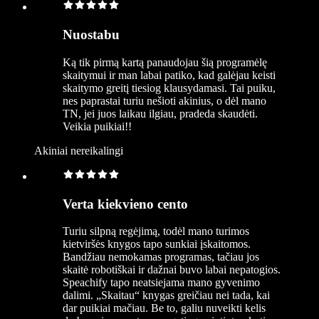
Nuostabu
Ką tik pirmą kartą panaudojau šią programėlę
skaitymui ir man labai patiko, kad galėjau keisti
skaitymo greitį tiesiog klausydamasi. Tai puiku,
nes paprastai turiu nešioti akinius, o dėl mano
TN, jei juos laikau ilgiau, pradeda skaudėti.
Veikia puikiai!!
Akiniai nereikalingi
Verta kiekvieno cento
Turiu silpną regėjimą, todėl mano turimos
kietviršės knygos tapo sunkiai įskaitomos.
Bandžiau nemokamas programas, tačiau jos
skaitė robotiškai ir dažnai buvo labai nepatogios.
Speachify tapo neatsiejama mano gyvenimo
dalimi. „Skaitau“ knygas greičiau nei tada, kai
dar puikiai mačiau. Be to, galiu nuveikti kelis