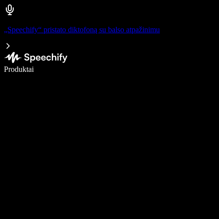
„Speechify“ pristato diktofoną su balso atpažinimu
Rašykite 5× greičiau naudodami diktavimą balsu
Produktai
Sužinokite daugiau