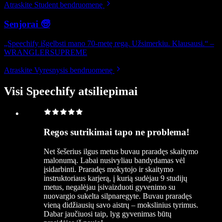
Atraskite Student bendruomenę
Senjorai 🧓
„Speechify išgelbsti mano 70-metę regą. Užsimerkiu. Klausausi.“ –
WRANGLERSUPREME
Atraskite Vyresnysis bendruomenę
Visi Speechify atsiliepimai
Regos sutrikimai tapo ne problema!
Net šešerius ilgus metus buvau praradęs skaitymo
malonumą. Labai nusivyliau bandydamas vėl
įsidarbinti. Praradęs mokytojo ir skaitymo
instruktoriaus karjerą, į kurią sudėjau 9 studijų
metus, negalėjau įsivaizduoti gyvenimo su
nuovargio sukelta silpnaregyte. Buvau praradęs
vieną didžiausių savo aistrų – mokslinius tyrimus.
Dabar jaučiuosi taip, lyg gyvenimas būtų