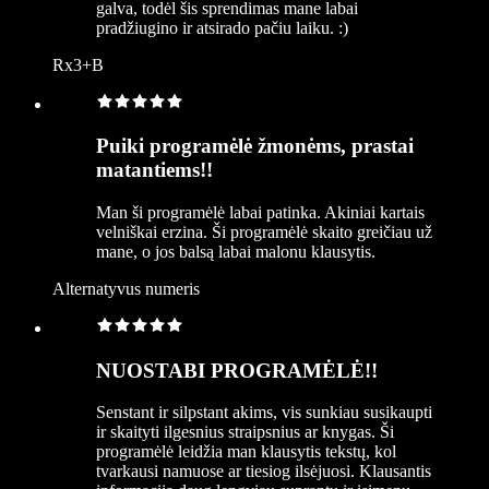
galva, todėl šis sprendimas mane labai
pradžiugino ir atsirado pačiu laiku. :)
Rx3+B
Puiki programėlė žmonėms, prastai
matantiems!!
Man ši programėlė labai patinka. Akiniai kartais
velniškai erzina. Ši programėlė skaito greičiau už
mane, o jos balsą labai malonu klausytis.
Alternatyvus numeris
NUOSTABI PROGRAMĖLĖ!!
Senstant ir silpstant akims, vis sunkiau susikaupti
ir skaityti ilgesnius straipsnius ar knygas. Ši
programėlė leidžia man klausytis tekstų, kol
tvarkausi namuose ar tiesiog ilsėjuosi. Klausantis