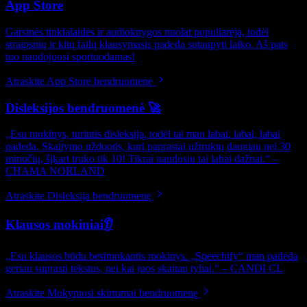
App Store
Garsinės tinklalaidės ir audioknygos nuolat populiarėja, todėl
straipsnių ir kitų failų klausymasis padeda sutaupyti laiko. Aš pats
tuo naudojuosi sportuodamas!
Atraskite App Store bendruomenę
Disleksijos bendruomenė 🚀
„Esu mokinys, turintis disleksiją, todėl tai man labai, labai, labai
padeda. Skaitymo užduotis, kuri paprastai užtruktų daugiau nei 30
minučių, šįkart truko tik 10! Tikrai naudosiu tai labai dažnai.“ –
CHAMA NORLAND
Atraskite Disleksija bendruomenę
Klausos mokiniai👂
„Esu klausos būdu besimokantis mokinys. „Speechify“ man padeda
geriau suprasti tekstus, nei kai juos skaitau tyliai.“ – CANDI CL
Atraskite Mokymosi skirtumai bendruomenę