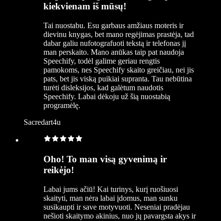
kiekvienam iš mūsų!
Tai nuostabu. Esu garbaus amžiaus moteris ir
dievinu knygas, bet mano regėjimas prastėja, tad
dabar galiu nufotografuoti tekstą ir telefonas jį
man perskaito. Mano anūkas taip pat naudoja
Speechify, todėl galime geriau rengtis
pamokoms, nes Speechify skaito greičiau, nei jis
pats, bet jis viską puikiai supranta. Tau nebūtina
turėti disleksijos, kad galėtum naudotis
Speechify. Labai dėkoju už šią nuostabią
programėlę.
Sacredart4u
Oho! To man visą gyvenimą ir
reikėjo!
Labai jums ačiū! Kai turinys, kurį ruošiuosi
skaityti, man nėra labai įdomus, man sunku
susikaupti ir save motyvuoti. Neseniai pradėjau
nešioti skaitymo akinius, nuo jų pavargsta akys ir