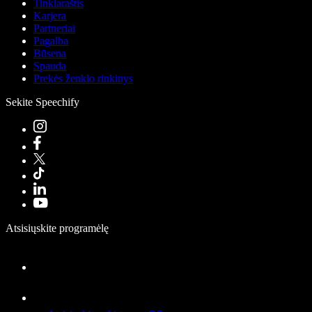
Tinklaraštis
Karjera
Partneriai
Pagalba
Būsena
Spauda
Prekės ženklo rinkinys
Sekite Speechify
Atsisiųskite programėlę