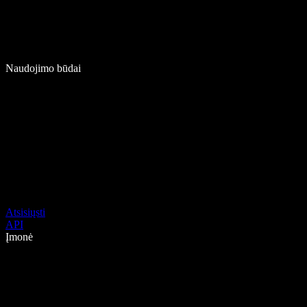
Naudojimo būdai
Atsisiųsti
API
Įmonė