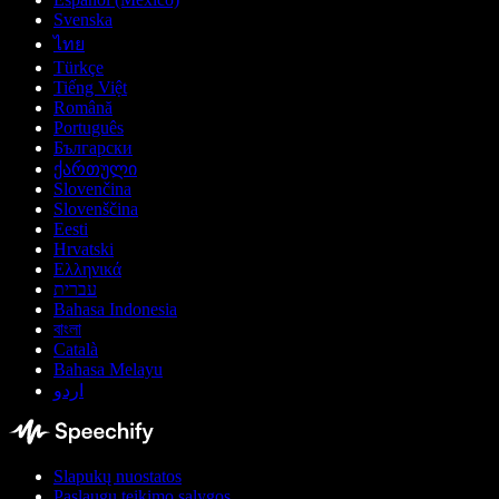
Svenska
ไทย
Türkçe
Tiếng Việt
Română
Português
Български
ქართული
Slovenčina
Slovenščina
Eesti
Hrvatski
Ελληνικά
עברית
Bahasa Indonesia
বাংলা
Català
Bahasa Melayu
اردو
Slapukų nuostatos
Paslaugų teikimo sąlygos