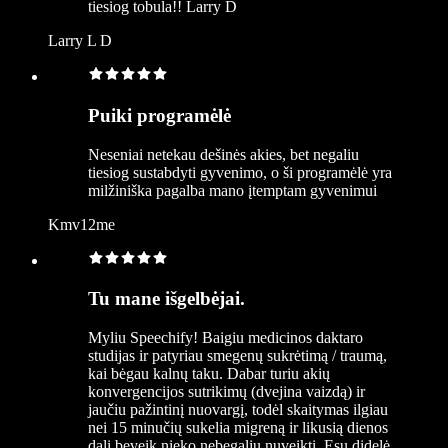
tiesiog tobula!! Larry D
Larry L D
Puiki programėlė
Neseniai netekau dešinės akies, bet negaliu
tiesiog sustabdyti gyvenimo, o ši programėlė yra
milžiniška pagalba mano įtemptam gyvenimui
Kmv12me
Tu mane išgelbėjai.
Myliu Speechify! Baigiu medicinos daktaro
studijas ir patyriau smegenų sukrėtimą / traumą,
kai bėgau kalnų taku. Dabar turiu akių
konvergencijos sutrikimų (dvejina vaizdą) ir
jaučiu pažintinį nuovargį, todėl skaitymas ilgiau
nei 15 minučių sukelia migreną ir likusią dienos
dalį beveik nieko nebegaliu nuveikti. Esu didelė