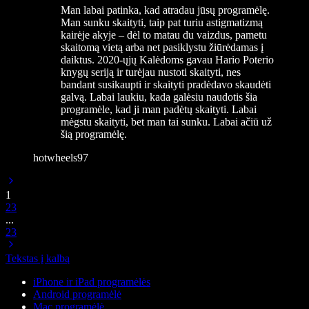
Man labai patinka, kad atradau jūsų programėlę.
Man sunku skaityti, taip pat turiu astigmatizmą
kairėje akyje – dėl to matau du vaizdus, pametu
skaitomą vietą arba net pasiklystu žiūrėdamas į
daiktus. 2020-ųjų Kalėdoms gavau Hario Poterio
knygų seriją ir turėjau nustoti skaityti, nes
bandant susikaupti ir skaityti pradėdavo skaudėti
galvą. Labai laukiu, kada galėsiu naudotis šia
programėle, kad ji man padėtų skaityti. Labai
mėgstu skaityti, bet man tai sunku. Labai ačiū už
šią programėlę.
hotwheels97
1
2
3
...
23
Tekstas į kalbą
iPhone ir iPad programėlės
Android programėlė
Mac programėlė