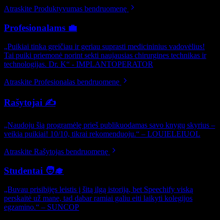
Atraskite Produktyvumas bendruomenę
Profesionalams 💼
„Puikiai tinka greičiau ir geriau suprasti medicininius vadovėlius!
Tai puiki priemonė norint sekti naujausias chirurgines technikas ir
technologijas. Dr. K“ - IMPLANTOPERATOR
Atraskite Profesionalas bendruomenę
Rašytojai ✍️
„Naudoju šią programėlę prieš publikuodamas savo knygų skyrius –
veikia puikiai! 10/10, tikrai rekomenduoju.“ – LOUIELEIUOL
Atraskite Rašytojas bendruomenę
Studentai 🧑‍🎓
„Buvau prisibijęs leistis į šitą ilgą istoriją, bet Speechify viską
perskaitė už mane, tad dabar ramiai galiu eiti laikyti kolegijos
egzamino.“ – SUNCOP