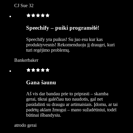
CJ Sue 32
Speechify – puiki programėlė!
Speechify yra puikus! Su juo esu kur kas
produktyvesnis! Rekomenduoju jį draugei, kuri
turi regėjimo problemų.
Bankerbaker
Gana šaunu
Aš vis dar bandau prie to priprasti – skamba
gerai, tikrai galėčiau tuo naudotis, gal net
pasidalinti su draugu ar artimaisiais. Įdomu, ar tai
padėtų aklam žmogui – mano sužadėtiniui, todėl
būtinai išbandysiu.
atrodo gerai