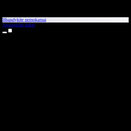
Išbandykite nemokamai
Atsisiųskite dabar
Produktai
Teksto skaitymas balsu
iPhone ir iPad programėlės
Android programėlė
Chrome plėtinys
Edge plėtinys
Interneto programėlė
Mac programėlė
Windows programėlė