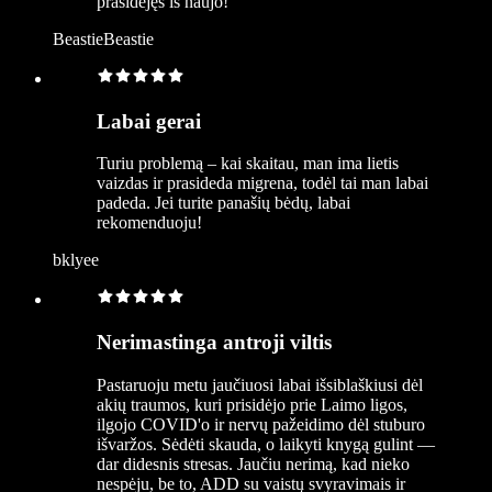
prasidėjęs iš naujo!
BeastieBeastie
Labai gerai
Turiu problemą – kai skaitau, man ima lietis
vaizdas ir prasideda migrena, todėl tai man labai
padeda. Jei turite panašių bėdų, labai
rekomenduoju!
bklyee
Nerimastinga antroji viltis
Pastaruoju metu jaučiuosi labai išsiblaškiusi dėl
akių traumos, kuri prisidėjo prie Laimo ligos,
ilgojo COVID'o ir nervų pažeidimo dėl stuburo
išvaržos. Sėdėti skauda, o laikyti knygą gulint —
dar didesnis stresas. Jaučiu nerimą, kad nieko
nespėju, be to, ADD su vaistų svyravimais ir