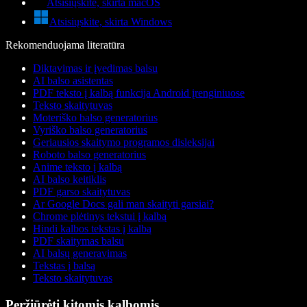
Atsisiųskite, skirta macOS
Atsisiųskite, skirta Windows
Rekomenduojama literatūra
Diktavimas ir įvedimas balsu
AI balso asistentas
PDF teksto į kalbą funkcija Android įrenginiuose
Teksto skaitytuvas
Moteriško balso generatorius
Vyriško balso generatorius
Geriausios skaitymo programos disleksijai
Roboto balso generatorius
Anime teksto į kalbą
AI balso keitiklis
PDF garso skaitytuvas
Ar Google Docs gali man skaityti garsiai?
Chrome plėtinys tekstui į kalbą
Hindi kalbos tekstas į kalbą
PDF skaitymas balsu
AI balsų generavimas
Tekstas į balsą
Teksto skaitytuvas
Peržiūrėti kitomis kalbomis