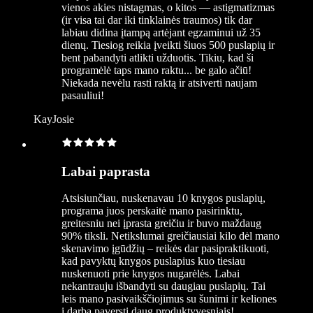
vienos akies nistagmas, o kitos — astigmatizmas
(ir visa tai dar iki tinklainės traumos) tik dar
labiau didina įtampą artėjant egzaminui už 35
dienų. Tiesiog reikia įveikti šiuos 500 puslapių ir
bent pabandyti atlikti užduotis. Tikiu, kad ši
programėlė taps mano raktu... be galo ačiū!
Niekada nevėlu rasti raktą ir atsiverti naujam
pasauliui!
KayJosie
Labai paprasta
Atsisiunčiau, nuskenavau 10 knygos puslapių,
programa juos perskaitė mano pasirinktu,
greitesniu nei įprasta greičiu ir buvo maždaug
90% tiksli. Netikslumai greičiausiai kilo dėl mano
skenavimo įgūdžių – reikės dar pasipraktikuoti,
kad pavyktų knygos puslapius kuo tiesiau
nuskenuoti prie knygos nugarėlės. Labai
nekantrauju išbandyti su daugiau puslapių. Tai
leis mano pasivaikščiojimus su šunimi ir keliones
į darbą paversti daug produktyvesniais!