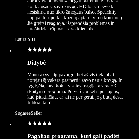
darbus vienu metu – megzti, gaminti, tvarkytis...
kol klausausi savo knygų. HD balsai beveik
nesiskiria nuo tikro žmogaus balso. Speachify
taip pat turi puikią klientų aptarnavimo komandą.
Jie greitai reaguoja, išsprendžia problemas ir
nuoširdžiai rūpinasi savo klientais.
Laura S H
Didybė
Mano akys taip pavargo, bet aš vis tiek labai
norėjau šį vakarą pasinerti į savo naują knygą. Ir
lyg tyčia, tarsi kokia visatos magija, atsirado ši
skaitymo programa. Perverčiau kelis puslapius,
kad įsitikinčiau, ar tai ne per gerai, jog būtų tiesa.
Ir tikrai taip!
SugareeSeller
Pagaliau programa, kuri gali padėti