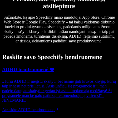
atsiliepimus
Sužinokite, ką apie Speechify mano naudotojai App Store, Chrome
Web Store ir Google Play. Speechify – tai balsu valdomas dirbtinio
intelekto produktyvumo asistentas, padedantis milijonams žmonių
skaityti, rašyti, klausytis ir dirbti našiau naudojant balsą. Jis taip pat
padeda žmonėms, turintiems disleksiją, ADHD, regėjimo sutrikimų
ar tiesiog siekiantiems padidinti savo produktyvumą.
Raskite savo Speechify bendruomenę
ADHD bendruomenė ❤️
„Turiu ADHD ir mėgstu skaityti, bet namie guli krūvos knygų, kurių
taip ir nesu net prisilietusi. Atsisiunčiau šią programėlę ir ji man
padėjo daugiau skaityti ir geriau įsisavinti mokomąją medžiagą! Ši
programėlė man be galo patinka, rekomenduoju ją visiems!“ -
JENEMARIE
Atraskite ADHD bendruomenę