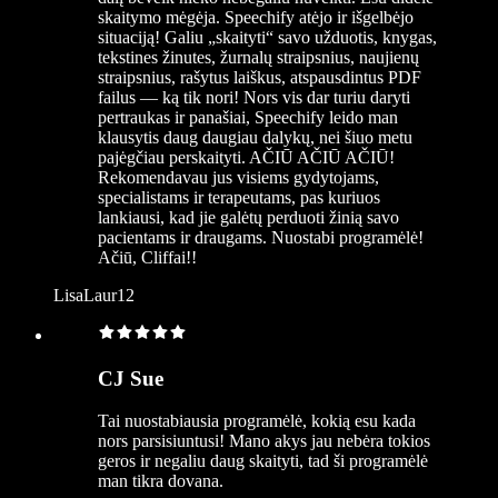
skaitymo mėgėja. Speechify atėjo ir išgelbėjo
situaciją! Galiu „skaityti“ savo užduotis, knygas,
tekstines žinutes, žurnalų straipsnius, naujienų
straipsnius, rašytus laiškus, atspausdintus PDF
failus — ką tik nori! Nors vis dar turiu daryti
pertraukas ir panašiai, Speechify leido man
klausytis daug daugiau dalykų, nei šiuo metu
pajėgčiau perskaityti. AČIŪ AČIŪ AČIŪ!
Rekomendavau jus visiems gydytojams,
specialistams ir terapeutams, pas kuriuos
lankiausi, kad jie galėtų perduoti žinią savo
pacientams ir draugams. Nuostabi programėlė!
Ačiū, Cliffai!!
LisaLaur12
CJ Sue
Tai nuostabiausia programėlė, kokią esu kada
nors parsisiuntusi! Mano akys jau nebėra tokios
geros ir negaliu daug skaityti, tad ši programėlė
man tikra dovana.