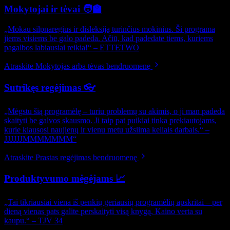
Mokytojai ir tėvai 🧑‍🏫
„Mokau silpnaregius ir disleksiją turinčius mokinius. Ši programa
jiems visiems be galo padeda. Ačiū, kad padedate tiems, kuriems
pagalbos labiausiai reikia!“ – ETTETWO
Atraskite Mokytojas arba tėvas bendruomenę
Sutrikęs regėjimas 👓
„Mėgstu šią programėlę – turiu problemų su akimis, o ji man padeda
skaityti be galvos skausmo. Ji taip pat puikiai tinka prekiautojams,
kurie klausosi naujienų ir vienu metu užsiima keliais darbais.“ –
JJJJJJMMMMMMM“
Atraskite Prastas regėjimas bendruomenę
Produktyvumo mėgėjams 📈
„Tai tikriausiai viena iš penkių geriausių programėlių apskritai – per
dieną vienas pats galite perskaityti visą knygą. Kaino verta su
kaupu.“ – TJV 34