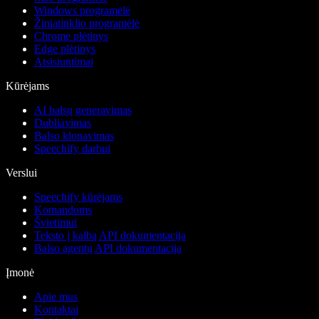
Windows programėlė
Žiniatinklio programėlė
Chrome plėtinys
Edge plėtinys
Atsisiuntimai
Kūrėjams
AI balsų generavimas
Dubliavimas
Balso klonavimas
Speechify darbui
Verslui
Speechify kūrėjams
Komandoms
Švietimui
Teksto į kalbą API dokumentacija
Balso agentų API dokumentacija
Įmonė
Apie mus
Kontaktai