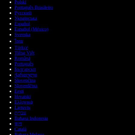
Polski
Português Brasileiro
Русский
Українська
Español
Español (México)
Svenska
ไทย
Türkçe
Tiếng Việt
Română
Português
Български
ქართული
Slovenčina
Slovenščina
Eesti
Hrvatski
Ελληνικά
Lietuvių
עברית
Bahasa Indonesia
বাংলা
Català
Bahasa Melayu