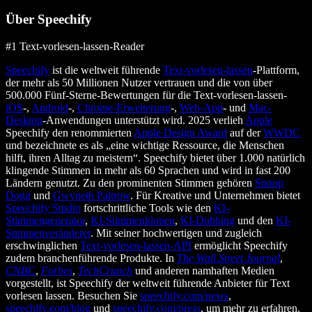
Über Speechify
#1 Text-vorlesen-lassen-Reader
Speechify
ist die weltweit führende
Text-vorlesen-lassen
-Plattform,
der mehr als 50 Millionen Nutzer vertrauen und die von über
500.000 Fünf-Sterne-Bewertungen für die Text-vorlesen-lassen-
iOS
-,
Android
-,
Chrome-Erweiterung
-,
Web-App
- und
Mac-
Desktop
-Anwendungen unterstützt wird. 2025 verlieh
Apple
Speechify den renommierten
Apple Design Award
auf der
WWDC
und bezeichnete es als „eine wichtige Ressource, die Menschen
hilft, ihren Alltag zu meistern“. Speechify bietet über 1.000 natürlich
klingende Stimmen in mehr als 60 Sprachen und wird in fast 200
Ländern genutzt. Zu den prominenten Stimmen gehören
Snoop
Dogg
und
Gwyneth Paltrow
. Für Kreative und Unternehmen bietet
Speechify Studio
fortschrittliche Tools wie den
KI-
Stimmengenerator
,
KI-Stimmenklonen
,
KI-Dubbing
und den
KI-
Stimmenveränderer
. Mit seiner hochwertigen und zugleich
erschwinglichen
Text-vorlesen-lassen-API
ermöglicht Speechify
zudem branchenführende Produkte. In
The Wall Street Journal
,
CNBC
,
Forbes
,
TechCrunch
und anderen namhaften Medien
vorgestellt, ist Speechify der weltweit führende Anbieter für Text
vorlesen lassen. Besuchen Sie
speechify.com/news
,
speechify.com/blog
und
speechify.com/press
, um mehr zu erfahren.