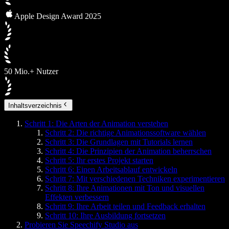
Apple Design Award 2025
50 Mio.+ Nutzer
Inhaltsverzeichnis
Schritt 1: Die Arten der Animation verstehen
Schritt 2: Die richtige Animationssoftware wählen
Schritt 3: Die Grundlagen mit Tutorials lernen
Schritt 4: Die Prinzipien der Animation beherrschen
Schritt 5: Ihr erstes Projekt starten
Schritt 6: Einen Arbeitsablauf entwickeln
Schritt 7: Mit verschiedenen Techniken experimentieren
Schritt 8: Ihre Animationen mit Ton und visuellen
Effekten verbessern
Schritt 9: Ihre Arbeit teilen und Feedback erhalten
Schritt 10: Ihre Ausbildung fortsetzen
Probieren Sie Speechify Studio aus