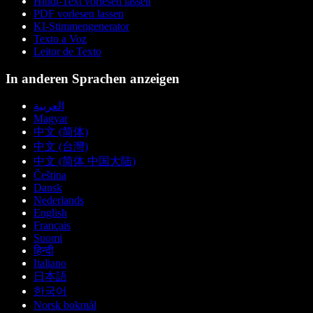
Hindi-Text vorlesen lassen
PDF vorlesen lassen
KI-Stimmengenerator
Texto a Voz
Leitor de Texto
In anderen Sprachen anzeigen
العربية
Magyar
中文 (简体)
中文 (台灣)
中文 (简体 中国大陆)
Čeština
Dansk
Nederlands
English
Français
Suomi
हिन्दी
Italiano
日本語
한국어
Norsk bokmål