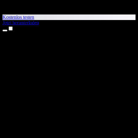
Kostenlos testen
Jetzt herunterladen
Produkte
Texte vorlesen lassen
iPhone- & iPad-Apps
Android-App
Chrome-Erweiterung
Edge-Erweiterung
Web-App
Mac-App
Windows-App