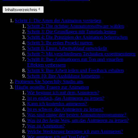
Inhaltsverzeichnis
Schritt 1: Die Arten der Animation verstehen
Schritt 2: Die richtige Animationssoftware wählen
Schritt 3: Die Grundlagen mit Tutorials lernen
Schritt 4: Die Prinzipien der Animation beherrschen
Schritt 5: Ihr erstes Projekt starten
Schritt 6: Einen Arbeitsablauf entwickeln
Schritt 7: Mit verschiedenen Techniken experimentieren
Schritt 8: Ihre Animationen mit Ton und visuellen
Effekten verbessern
Schritt 9: Ihre Arbeit teilen und Feedback erhalten
Schritt 10: Ihre Ausbildung fortsetzen
Probieren Sie Speechify Studio aus
Häufig gestellte Fragen zur Animation
Wie beginne ich mit dem Animieren?
Ist es einfach, das Animieren zu lernen?
Kann ich kostenlos animieren?
Ist es schwer, das Animieren zu lernen?
Was sind einige der besten Animationsprogramme?
Was ist der beste Weg, um das Animieren zu lernen?
Was ist Animation?
Welche Werkzeuge benötige ich zum Animieren?
Wie animiere ich auf YouTube?