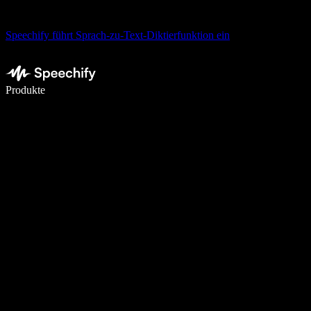
Speechify führt Sprach-zu-Text-Diktierfunktion ein
5× schneller schreiben mit Spracheingabe
Produkte
Mehr erfahren