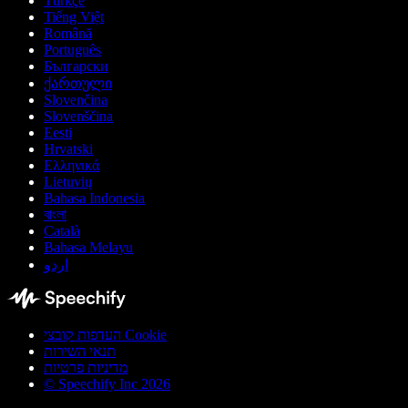
Türkçe
Tiếng Việt
Română
Português
Български
ქართული
Slovenčina
Slovenščina
Eesti
Hrvatski
Ελληνικά
Lietuvių
Bahasa Indonesia
বাংলা
Català
Bahasa Melayu
اردو
העדפות קובצי Cookie
תנאי השירות
מדיניות פרטיות
© Speechify Inc 2026