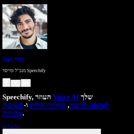
קליף ויצמן
מנכ"ל ומייסד Speechify
שלך
Voice AI
Speechify, העוזר
לטקסט לדיבור
,
הקלדה קולית
ו-
תשובות
.
מהירות
נסו בחינם