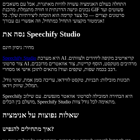
התחלה בעולם האנימציה עשויה להיות מאתגרת, אבל עם משאבים
נכונים וגישה הדרגתית זו חוויה מתגמלת. מהכנת GIF פשוטים ועד
סרטונים קצרים — כל צעד קדימה הוא הוכחה ליצירתיות שלך. כל
אנימטור מקצועי התחיל כמתחיל, וזה אפשרי גם עבורך!
נסה את Speechify Studio
מחיר: ניסיון חינם
היא מערכת AI קריאייטיב מקיפה ליחידים ולצוותים.
Speechify Studio
צור סרטוני AI מרהיבים מטקסט, הוסף קריינות, צור אוואטרים מדובבים,
דבב בכמה שפות, שקפים ועוד! מתאים לתוכן אישי או מסחרי.
תכונות מובילות
: תבניות, טקסט לווידאו, עריכה בזמן אמת, שינוי גודל,
תמלול, שיווק וידאו.
Speechify היא הבחירה המובילה לסרטוני אוואטר מונפשים. עם שילוב
מושלם בין הכלים, Speechify Studio מתאימה לכל גודל צוות.
שאלות נפוצות על אנימציה
איך מתחילים להנפיש?