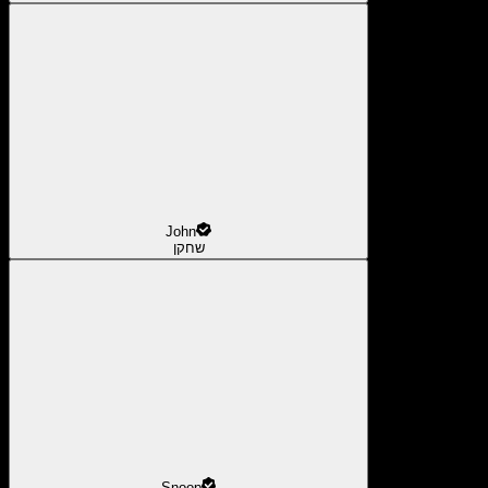
John
שחקן
Snoop