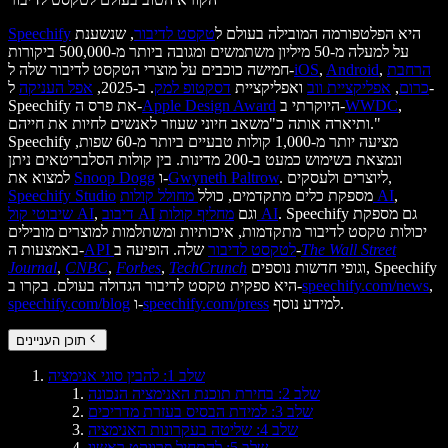
היא הפלטפורמה המובילה בעולם ל
טקסט לדיבור
, שנשענת
Speechify
על למעלה מ-50 מיליון משתמשים ומגובה ביותר מ-500,000 ביקורות
הרחבת
,
Android
,
iOS
חמישה כוכבים על מוצרי הטקסט לדיבור שלה ל-
כרום
,
אפליקציית ווב
ואפליקציית
דסקטופ למק
. ב-2025,
אפל העניקה
ל-
,
WWDC
היוקרתי ב-
Apple Design Award
Speechify את פרס ה-
ותיארה אותה כ"משאב חיוני שעוזר לאנשים לחיות את חייהם."
Speechify מציעה יותר מ-1,000 קולות טבעיים ביותר מ-60 שפות,
ונמצאת בשימוש כמעט ב-200 מדינות. בין קולות הסלבריטאים ניתן
. ליוצרים ולעסקים,
Gwyneth Paltrow
ו-
Snoop Dogg
למצוא את
,
מחולל קולות AI
מספקת כלים מתקדמים, כולל
Speechify Studio
. Speechify גם מספקת
מחליף קולות AI
וגם
דיבוב AI
,
שיבוטי קול AI
יכולות טקסט לדיבור מתקדמות, איכותיות ומשתלמות למוצרים מובילים
The Wall Street
שלה. הופיעה ב-
API לטקסט לדיבור
באמצעות ה-
וגופי חדשות נוספים, Speechify
TechCrunch
,
Forbes
,
CNBC
,
Journal
,
speechify.com/news
היא ספקית טקסט לדיבור הגדולה בעולם. בקרו ב-
למידע נוסף.
speechify.com/press
ו-
speechify.com/blog
תוכן העניינים
שלב 1: להבין סוגי אנימציה
שלב 2: בחירת תוכנת האנימציה הנכונה
שלב 3: למידת הבסיס בעזרת מדריכים
שלב 4: שליטה בעקרונות האנימציה
שלב 5: להתחיל פרויקט ראשון