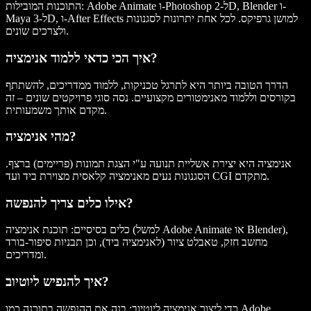
התוכנות המובילות: Adobe Animate ו-Photoshop ל-2D, Blender ו-
Maya ל-3D, ו-After Effects למושן גרפיקס. לכל אחת יתרונות לסגנונות
ולצרכים שונים.
איך הכי כדאי ללמוד אנימציה?
הדרך הטובה ביותר היא לתרגל טכניקות, ללמוד ממדריכים, להשתתף
בקורסים וללמוד מאנימטורים מקצועיים. נסה סוגי פרויקטים שונים – זה
מקדם אותך משמעותית.
מהי אנימציה?
אנימציה היא יצירת אשליית תנועה ע"י הצגת תמונות (פריימים) ברצף.
הסגנונות נעים מאנימציה קלאסית מצוירת ביד ועד CGI מתקדם.
אילו כלים צריך להנפשה?
כלים בסיסיים: תוכנת אנימציה (למשל Adobe Animate או Blender),
מחשב חזק, טאבלט ציור (לאנימציה ביד), וכן תבניות סיפור-בורד
ומדריכים.
איך להנפיש ליוטיוב?
כדי ליצור אנימציה ליוטיוב: בנה את ההנפשה בתוכנה כמו Adobe