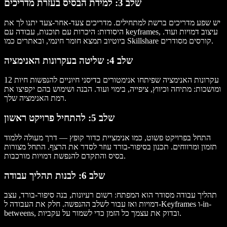
שלב 3: למידת הבסיס בעזרת מדריכים
יש שפע מדריכים ברשת למתחילים. מדריכים צעד-אחר-צעד יתנו לך את
היסודות: היכרות עם תוכנות, עבודה עם keyframes, עיצוב דמויות ועוד.
ביוטיוב תמצא חומר חינמי, ובאתרים כמו Skillshare קורסים מסודרים.
שלב 4: שליטה בעקרונות האנימציה
12 עקרונות האנימציה שפיתחו אנימטורים בדיסני חיוניים להנפשות חיות
ומושכות: מתיחה וכיווץ, ציפייה, בימוי ועוד. הבנה ושימוש בהם יקפיצו את
רמת האנימציה שלך.
שלב 5: להתחיל פרויקט ראשון
התחל בפרויקט פשוט, כמו אנימציית כדור קופץ — דרך מעולה ללמוד
תזמון ומרווחים. תכנון בסיפור-בורד עוזר לסדר את הרצף. התחל מצורות
בסיס והתקדם להנפשת דמויות מורכבות.
שלב 6: לבנות תהליך עבודה
תהליך עבודה מסודר הוא המפתח: רשום רעיונות, בנה סיפור-בורד, עצב
דמויות ואז עבור לשלב ההנפשה. חלק את העבודה ל-Keyframes ו-in-
betweens, ובדוק את עצמך כל הזמן כדי לשמור על עקביות.