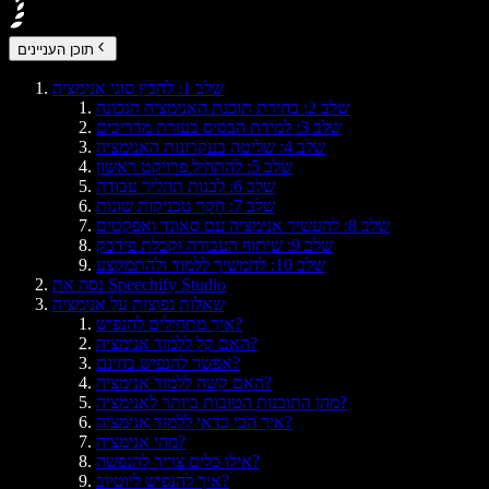
תוכן העניינים
שלב 1: להבין סוגי אנימציה
שלב 2: בחירת תוכנת האנימציה הנכונה
שלב 3: למידת הבסיס בעזרת מדריכים
שלב 4: שליטה בעקרונות האנימציה
שלב 5: להתחיל פרויקט ראשון
שלב 6: לבנות תהליך עבודה
שלב 7: חקר טכניקות שונות
שלב 8: להעשיר אנימציה עם סאונד ואפקטים
שלב 9: שיתוף העבודה וקבלת פידבק
שלב 10: להמשיך ללמוד ולהתמקצע
נסה את Speechify Studio
שאלות נפוצות על אנימציה
איך מתחילים להנפיש?
האם קל ללמוד אנימציה?
אפשר להנפיש בחינם?
האם קשה ללמוד אנימציה?
מהן התוכנות הטובות ביותר לאנימציה?
איך הכי כדאי ללמוד אנימציה?
מהי אנימציה?
אילו כלים צריך להנפשה?
איך להנפיש ליוטיוב?