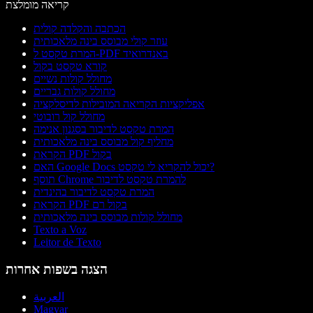
קריאה מומלצת
הכתבה והקלדה קולית
עוזר קולי מבוסס בינה מלאכותית
המרת טקסט ל-PDF באנדרואיד
קורא טקסט בקול
מחולל קולות נשיים
מחולל קולות גבריים
אפליקציות הקריאה המובילות לדיסלקציה
מחולל קול רובוטי
המרת טקסט לדיבור בסגנון אנימה
מחליף קול מבוסס בינה מלאכותית
הקראת PDF בקול
האם Google Docs יכול להקריא לי טקסט?
תוסף Chrome להמרת טקסט לדיבור
המרת טקסט לדיבור בהינדית
הקראת PDF בקול רם
מחולל קולות מבוסס בינה מלאכותית
Texto a Voz
Leitor de Texto
הצגה בשפות אחרות
العربية
Magyar