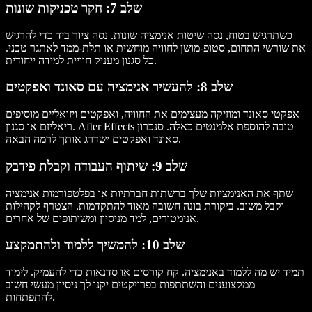
שלב 7: חקר טכניקות שונות
כשתרגיש בטוח, נסה שיטות אנימציה שונות. נסה ציור ביד כדי להרגיש
את שורשי התחום, סטופ-מושן לחוויה מוחשית או תלת-ממד לאתגר טכני.
כל סגנון מעניק חוויית למידה ייחודית.
שלב 8: להעשיר אנימציה עם סאונד ואפקטים
אפקטי סאונד ומוזיקה מעצימים את החוויה, ואפקטים ויזואליים מוסיפים
ריאליזם או סגנון. After Effects טובה להוספת אלמנטים כאלה. סנכרון
סאונד ואפקטים ישדרג אותך לרמה הבאה.
שלב 9: שיתוף העבודה וקבלת פידבק
שתף את האנימציות שלך ברשתות חברתיות או בפלטפורמות אנימציה
וקבל משוב. ביקורת בונה חשובה מאוד להתקדמות. הצטרף לקהילות
אנימטורים, למד מניסיון ומשיתופים של אחרים.
שלב 10: להמשיך ללמוד ולהתמקצע
תמיד יש מה ללמוד באנימציה. קח קורסים או סדנאות כדי להעמיק. לימוד
ממקצוענים והשתתפות בפרויקטים יקנו לך ניסיון מעשי חשוב
להתפתחות.