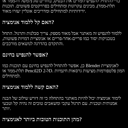
כדי להתחיל להנפיש לומדים את הבסיס, בוחרים סוג (למשל דו-ממד או
תלת-ממד), מבינים עקרונות ומתחילים בפרויקטים פשוטים. תוכנות
ידידותיות למתחילים ומדריכים אונליין יעזרו מאוד.
האם קל ללמוד אנימציה?
ללמוד להנפיש זה מאתגר אבל מאוד מספק. צריך סבלנות ותרגול. התחל
בטכניקות יסוד כמו פריים-אחר-פריים או אנימציית דמויות פשוטות,
והתקדם בהדרגה לנושאים מורכבים.
אפשר להנפיש בחינם?
כן, אפשר להתחיל להנפיש בחינם עם תוכנות כמו Blender לאנימציית
תלת-ממד או Pencil2D ל-2D. המון פלטפורמות מציעות גרסאות חינמיות
למתחילים.
האם קשה ללמוד אנימציה?
לימוד אנימציה יכול להיות מאתגר בהתחלה כי זה דורש שילוב של הבנה
אמנותית וטכנית. עם תרגול עקבי ומשאבים טובים זה נהיה קל וטבעי
יותר.
מהן התוכנות הטובות ביותר לאנימציה?