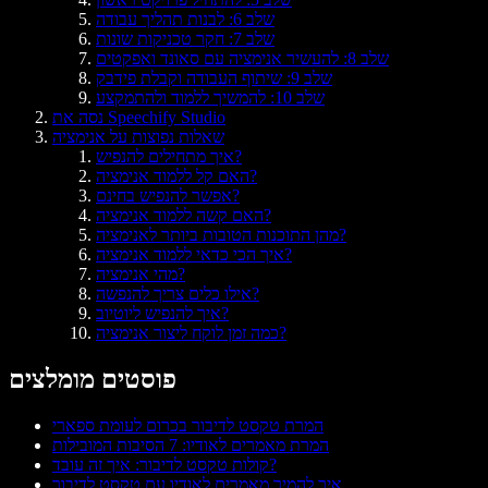
שלב 6: לבנות תהליך עבודה
שלב 7: חקר טכניקות שונות
שלב 8: להעשיר אנימציה עם סאונד ואפקטים
שלב 9: שיתוף העבודה וקבלת פידבק
שלב 10: להמשיך ללמוד ולהתמקצע
נסה את Speechify Studio
שאלות נפוצות על אנימציה
איך מתחילים להנפיש?
האם קל ללמוד אנימציה?
אפשר להנפיש בחינם?
האם קשה ללמוד אנימציה?
מהן התוכנות הטובות ביותר לאנימציה?
איך הכי כדאי ללמוד אנימציה?
מהי אנימציה?
אילו כלים צריך להנפשה?
איך להנפיש ליוטיוב?
כמה זמן לוקח ליצור אנימציה?
פוסטים מומלצים
המרת טקסט לדיבור בכרום לעומת ספארי
המרת מאמרים לאודיו: 7 הסיבות המובילות
קולות טקסט לדיבור: איך זה עובד?
איך להמיר מאמרים לאודיו עם טקסט לדיבור