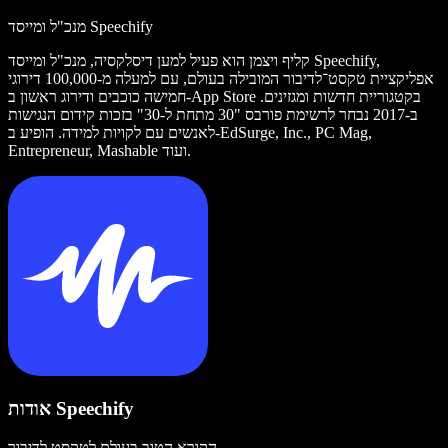
מנכ"ל ומייסד Speechify
קליף ויצמן הוא פעיל למען דיסלקסיה, מנכ"ל ומייסד Speechify,
אפליקציית טקסט־לדיבור המובילה בעולם, עם למעלה מ-100,000 דירוגי
חמישה כוכבים ודירוג ראשון ב-App Store בקטגוריית חדשות ומגזינים.
ב-2017 נבחר לרשימת פורבס "30 מתחת ל-30" בזכות קידום הנגישות
לאנשים עם לקויות למידה. הופיע ב-EdSurge, Inc., PC Mag,
Entrepreneur, Mashable ועוד.
אודות Speechify
הקורא הטוב בעולם לטקסט לדיבור