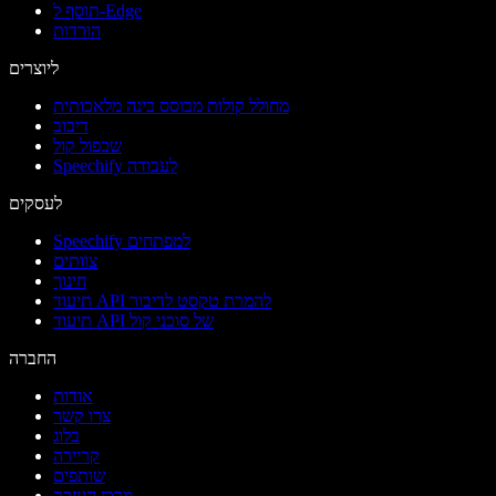
תוסף ל-Edge
הורדות
ליוצרים
מחולל קולות מבוסס בינה מלאכותית
דיבוב
שכפול קול
Speechify לעבודה
לעסקים
Speechify למפתחים
צוותים
חינוך
תיעוד API להמרת טקסט לדיבור
תיעוד API של סוכני קול
החברה
אודות
צרו קשר
בלוג
קריירה
שותפים
מרכז העזרה