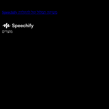
Speechify משיקה תמלול קול להקלדה
לכתוב פי 5 מהר יותר עם הכתבה קולית
מוצרים
למידע נוסף