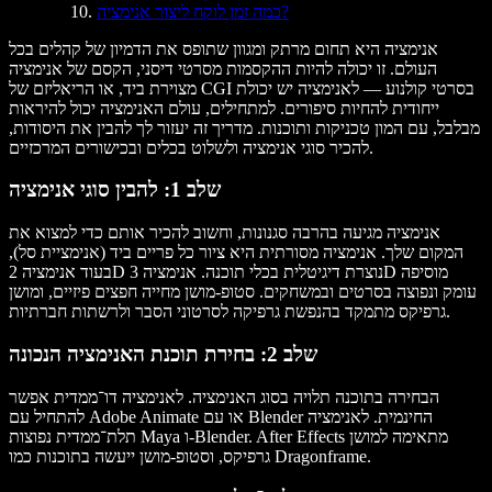
כמה זמן לוקח ליצור אנימציה?
אנימציה היא תחום מרתק ומגוון שתופס את הדמיון של קהלים בכל
העולם. זו יכולה להיות ההקסמות מסרטי דיסני, הקסם של אנימציה
מצוירת ביד, או הריאליזם של CGI בסרטי קולנוע — לאנימציה יש יכולת
ייחודית להחיות סיפורים. למתחילים, עולם האנימציה יכול להיראות
מבלבל, עם המון טכניקות ותוכנות. מדריך זה יעזור לך להבין את היסודות,
להכיר סוגי אנימציה ולשלוט בכלים ובכישורים המרכזיים.
שלב 1: להבין סוגי אנימציה
אנימציה מגיעה בהרבה סגנונות, וחשוב להכיר אותם כדי למצוא את
המקום שלך. אנימציה מסורתית היא ציור כל פריים ביד (אנימציית סל),
בעוד אנימציה 2D נוצרת דיגיטלית בכלי תוכנה. אנימציה 3D מוסיפה
עומק ונפוצה בסרטים ובמשחקים. סטופ-מושן מחייה חפצים פיזיים, ומושן
גרפיקס מתמקד בהנפשת גרפיקה לסרטוני הסבר ולרשתות חברתיות.
שלב 2: בחירת תוכנת האנימציה הנכונה
הבחירה בתוכנה תלויה בסוג האנימציה. לאנימציה דו־ממדית אפשר
להתחיל עם Adobe Animate או עם Blender החינמית. לאנימציה
תלת־ממדית נפוצות Maya ו-Blender. After Effects מתאימה למושן
גרפיקס, וסטופ-מושן ייעשה בתוכנות כמו Dragonframe.