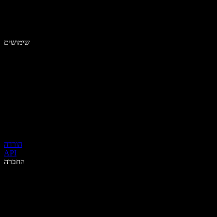
שימושים
הורדה
API
החברה