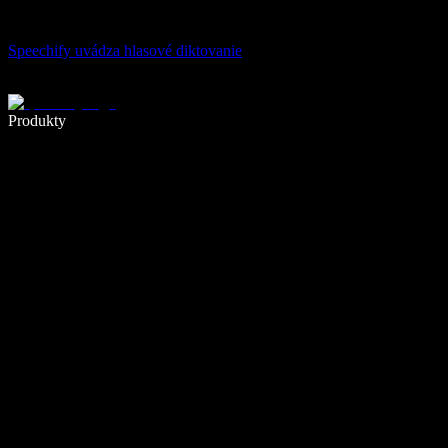
Speechify uvádza hlasové diktovanie
Píšte 5× rýchlejšie pomocou hlasového diktovania
Produkty
Zistiť viac