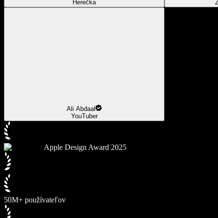
Herečka
Z
Ali Abdaal
YouTuber
Apple Design Award 2025
50M+ používateľov