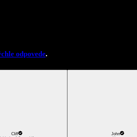
chle odpovede
.
Cliff
John