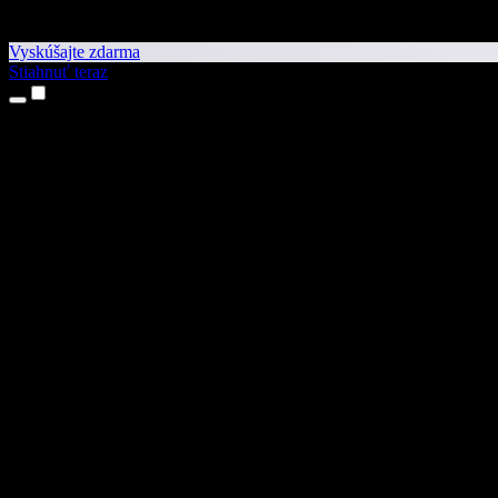
Vyskúšajte zdarma
Stiahnuť teraz
Produkty
Prevod textu na reč
Aplikácie pre iPhone a iPad
Aplikácia pre Android
Rozšírenie pre Chrome
Rozšírenie pre Edge
Webová aplikácia
Aplikácia pre Mac
Aplikácia pre Windows
AI generátor hlasu
Voice over
Dabing
Klonovanie hlasu