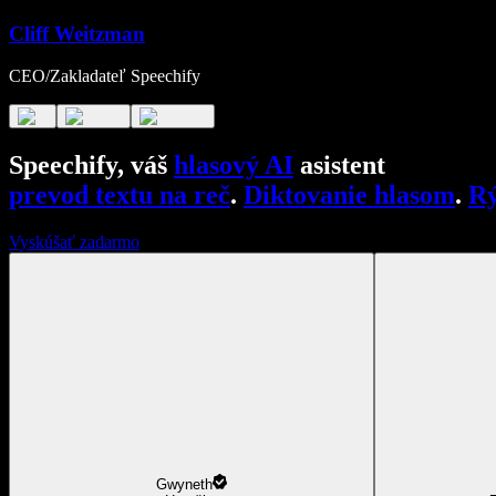
Cliff Weitzman
CEO/Zakladateľ Speechify
Speechify, váš
hlasový AI
asistent
prevod textu na reč
.
Diktovanie hlasom
.
Rý
Vyskúšať zadarmo
Gwyneth