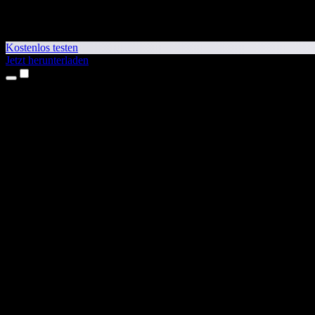
Kostenlos testen
Jetzt herunterladen
Produkte
Texte vorlesen lassen
iPhone- & iPad-Apps
Android-App
Chrome-Erweiterung
Edge-Erweiterung
Web-App
Mac-App
Windows-App