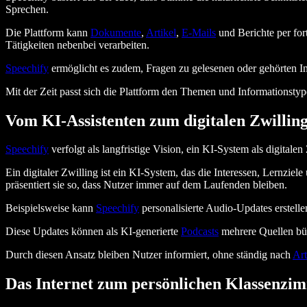
Sprechen.
Die Plattform kann
Dokumente
,
Artikel
,
E-Mails
und Berichte per fort
Tätigkeiten nebenbei verarbeiten.
Speechify
ermöglicht es zudem, Fragen zu gelesenen oder gehörten Inh
Mit der Zeit passt sich die Plattform den Themen und Informationstyp
Vom KI-Assistenten zum digitalen Zwillin
Speechify
verfolgt als langfristige Vision, ein KI-System als digitale
Ein digitaler Zwilling ist ein KI-System, das die Interessen, Lernzie
präsentiert sie so, dass Nutzer immer auf dem Laufenden bleiben.
Beispielsweise kann
Speechify
personalisierte Audio-Updates erstelle
Diese Updates können als KI-generierte
Podcasts
mehrere Quellen bünd
Durch diesen Ansatz bleiben Nutzer informiert, ohne ständig nach
Art
Das Internet zum persönlichen Klassenz