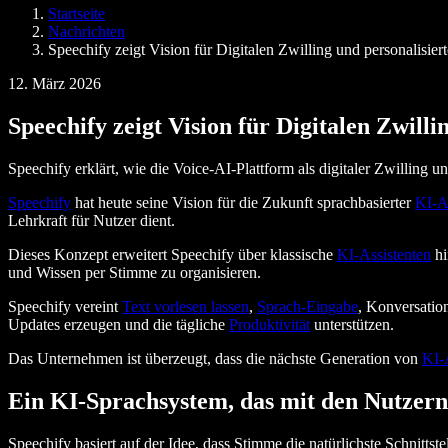
SIMBA Voice Agents
Startseite
Speechify für Entwickler
Nachrichten
Speechify zeigt Vision für Digitalen Zwilling und personalisier
12. März 2026
Speechify zeigt Vision für Digitalen Zwill
Speechify erklärt, wie die Voice-AI-Plattform als digitaler Zwilling un
Speechify
hat heute seine Vision für die Zukunft sprachbasierter
KI-A
Lehrkraft für Nutzer dient.
Dieses Konzept erweitert Speechify über klassische
KI-Assistenten
hi
und Wissen per Stimme zu organisieren.
Speechify vereint
Text vorlesen lassen
,
Sprach-Eingabe
, Konversatio
Updates erzeugen und die tägliche
Produktivität
unterstützen.
Das Unternehmen ist überzeugt, dass die nächste Generation von
KI-
Ein KI-Sprachsystem, das mit den Nutzern
Speechify basiert auf der Idee, dass Stimme die natürlichste Schnittste