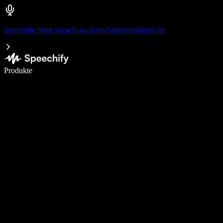
Speechify führt Sprach-zu-Text-Diktierfunktion ein
5× schneller schreiben mit Spracheingabe
Produkte
Mehr erfahren