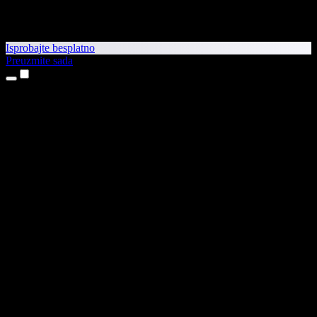
Isprobajte besplatno
Preuzmite sada
Proizvodi
Pretvaranje teksta u govor
Aplikacije za iPhone i iPad
Aplikacija za Android
Proširenje za Chrome
Proširenje za Edge
Web-aplikacija
Aplikacija za Mac
Aplikacija za Windows