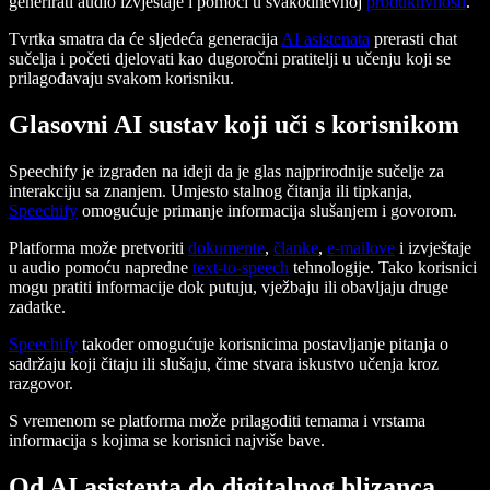
generirati audio izvještaje i pomoći u svakodnevnoj
produktivnosti
.
Tvrtka smatra da će sljedeća generacija
AI asistenata
prerasti chat
sučelja i početi djelovati kao dugoročni pratitelji u učenju koji se
prilagođavaju svakom korisniku.
Glasovni AI sustav koji uči s korisnikom
Speechify je izgrađen na ideji da je glas najprirodnije sučelje za
interakciju sa znanjem. Umjesto stalnog čitanja ili tipkanja,
Speechify
omogućuje primanje informacija slušanjem i govorom.
Platforma može pretvoriti
dokumente
,
članke
,
e-mailove
i izvještaje
u audio pomoću napredne
text-to-speech
tehnologije. Tako korisnici
mogu pratiti informacije dok putuju, vježbaju ili obavljaju druge
zadatke.
Speechify
također omogućuje korisnicima postavljanje pitanja o
sadržaju koji čitaju ili slušaju, čime stvara iskustvo učenja kroz
razgovor.
S vremenom se platforma može prilagoditi temama i vrstama
informacija s kojima se korisnici najviše bave.
Od AI asistenta do digitalnog blizanca