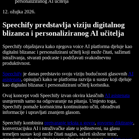
personaliziranog AI učitelja
12. ožujka 2026.
Speechify predstavlja viziju digitalnog
blizanca i personaliziranog AI učitelja
Speechify objašnjava kako njegova voice AI platforma djeluje kao
digitalni blizanac i personalizirani učitelj koji može čitati, sažimati
istraživanja, stvarati podcaste i podržavati svakodnevnu
produktivnost.
Speechify
je danas predstavio svoju viziju budućnosti glasovnih
AI
asistenata
, opisujući kako se platforma razvija u sustav koji djeluje
kao digitalni blizanac i personalizirani učitelj korisnika.
Ovaj koncept vodi Speechify izvan okvira klasičnih
AI asistenata
usmjerenih samo na odgovaranje na pitanja. Umjesto toga,
Speechify pomaže korisnicima kontinuirano učiti, obrađivati
informacije i upravljati znanjem glasom.
Speechify kombinira
pretvaranje teksta u govor
,
govorno diktiranje
,
konverzacijsku AI i istraživačke alate u jedinstveni, na glasu
temeljen sustav koji može čitati naglas, sažeti složene teme,