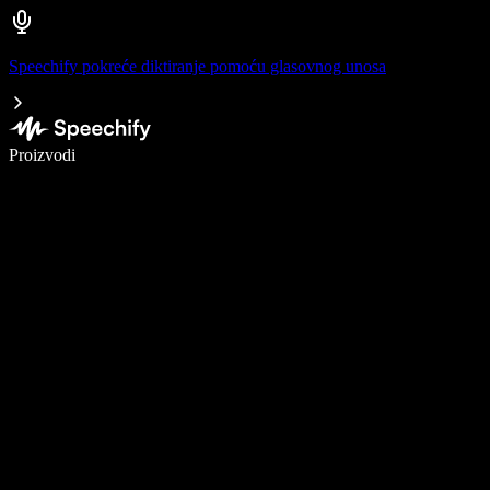
Speechify pokreće diktiranje pomoću glasovnog unosa
Pišite 5× brže uz glasovno diktiranje
Proizvodi
Saznajte više