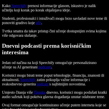
Kako
Speechify
prenosi informacije glasom, iskustvo je nalik
učitelju koji korak po korak objašnjava ideje.
Studenti, profesionalci i istraživači mogu brzo savladati nove teme ili
ponoviti gradivo koje
uče
.
Tvrtka smatra da takav pristup čini učenje dostupnijim svima kojima
više odgovara slušanje.
Dnevni podcasti prema korisničkim
interesima
Jedan od načina na koji Speechify omogućuje personalizirano
učenje su AI generirani
podcasti
.
Korisnici mogu birati teme poput tehnologije, financija, znanosti ili
aktualnosti.
Speechify
zatim prikuplja važne informacije i
svakodnevno generira
podcast
s najbitnijim novostima.
Umjesto čitanja više
članaka
dnevno, korisnici mogu poslušati kratki
audio sažetak koji pokriva glavna događanja unutar odabrane teme.
Ovaj format omogućuje kontinuirano učenje putem interneta koje se