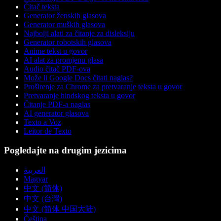
Čitač teksta
Generator ženskih glasova
Generator muških glasova
Najbolji alati za čitanje za disleksiju
Generator robotskih glasova
Anime tekst u govor
AI alat za promjenu glasa
Audio čitač PDF-ova
Može li Google Docs čitati naglas?
Proširenje za Chrome za pretvaranje teksta u govor
Pretvaranje hindskog teksta u govor
Čitanje PDF-a naglas
AI generator glasova
Texto a Voz
Leitor de Texto
Pogledajte na drugim jezicima
العربية
Magyar
中文 (简体)
中文 (台灣)
中文 (简体 中国大陆)
Čeština