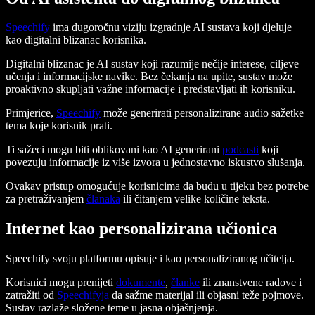
Speechify
ima dugoročnu viziju izgradnje AI sustava koji djeluje
kao digitalni blizanac korisnika.
Digitalni blizanac je AI sustav koji razumije nečije interese, ciljeve
učenja i informacijske navike. Bez čekanja na upite, sustav može
proaktivno skupljati važne informacije i predstavljati ih korisniku.
Primjerice,
Speechify
može generirati personalizirane audio sažetke
tema koje korisnik prati.
Ti sažeci mogu biti oblikovani kao AI generirani
podcasti
koji
povezuju informacije iz više izvora u jednostavno iskustvo slušanja.
Ovakav pristup omogućuje korisnicima da budu u tijeku bez potrebe
za pretraživanjem
članaka
ili čitanjem velike količine teksta.
Internet kao personalizirana učionica
Speechify svoju platformu opisuje i kao personaliziranog učitelja.
Korisnici mogu prenijeti
dokumente
,
članke
ili znanstvene radove i
zatražiti od
Speechifyja
da sažme materijal ili objasni teže pojmove.
Sustav razlaže složene teme u jasna objašnjenja.