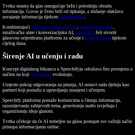
Tvrtka smatra da glas omogućuje bržu i prirodniju obradu
informacija. Govor je često brži od tipkanja, a slušanje olakšava
usvajanje informacija tijekom
multitaskinga
.
Kombinirajući
pretvorbu teksta u govor
,
glasovno tipkanje
,
istraživačke alate i konverzacijsku AI,
Speechify
želi stvoriti
glasovno orijentiranu platformu za učenje i
produktivnost
tijekom
cijelog dana.
Širenje AI u učenju i radu
Koncept digitalnog blizanca u Speechifyju odražava širu promjenu u
načinu na koji
AI asistenti
evoluiraju.
Umjesto pukog odgovaranja na pitanja, AI sustavi sada djeluju kao
partneri koji pomažu u upravljanju znanjem i učenjem.
Speechify platforma pomaže korisnicima u čitanju informacija,
razumijevanju zahtjevnih tema, generiranju audio izvještaja i
organiziranju ideja glasom.
Tvrtka očekuje da će AI temeljen na glasu postajati sve važniji način
pristupa informacijama online.