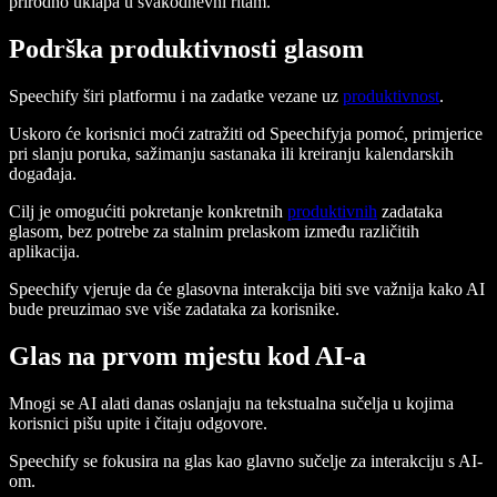
prirodno uklapa u svakodnevni ritam.
Podrška produktivnosti glasom
Speechify širi platformu i na zadatke vezane uz
produktivnost
.
Uskoro će korisnici moći zatražiti od Speechifyja pomoć, primjerice
pri slanju poruka, sažimanju sastanaka ili kreiranju kalendarskih
događaja.
Cilj je omogućiti pokretanje konkretnih
produktivnih
zadataka
glasom, bez potrebe za stalnim prelaskom između različitih
aplikacija.
Speechify vjeruje da će glasovna interakcija biti sve važnija kako AI
bude preuzimao sve više zadataka za korisnike.
Glas na prvom mjestu kod AI-a
Mnogi se AI alati danas oslanjaju na tekstualna sučelja u kojima
korisnici pišu upite i čitaju odgovore.
Speechify se fokusira na glas kao glavno sučelje za interakciju s AI-
om.