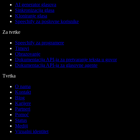
AI generator glasova
Sinkronizacija glasa
Kloniranje glasa
Speechify za poslovne korisnike
Za tvrtke
Speechify za programere
Timovi
Obrazovanje
Dokumentacija API-ja za pretvaranje teksta u govor
Dokumentacija API-ja za glasovne agente
Tvrtka
O nama
Kontakt
Blog
Karijere
Partneri
Pomoć
Status
Mediji
Vizualni identitet