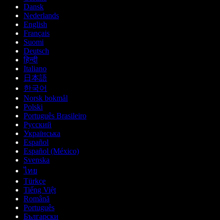
Dansk
Nederlands
English
Français
Suomi
Deutsch
हिन्दी
Italiano
日本語
한국어
Norsk bokmål
Polski
Português Brasileiro
Русский
Українська
Español
Español (México)
Svenska
ไทย
Türkçe
Tiếng Việt
Română
Português
Български