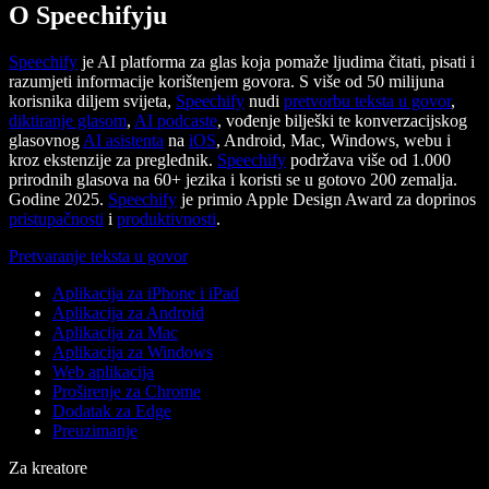
O Speechifyju
Speechify
je AI platforma za glas koja pomaže ljudima čitati, pisati i
razumjeti informacije korištenjem govora. S više od 50 milijuna
korisnika diljem svijeta,
Speechify
nudi
pretvorbu teksta u govor
,
diktiranje glasom
,
AI podcaste
, vođenje bilješki te konverzacijskog
glasovnog
AI asistenta
na
iOS
, Android, Mac, Windows, webu i
kroz ekstenzije za preglednik.
Speechify
podržava više od 1.000
prirodnih glasova na 60+ jezika i koristi se u gotovo 200 zemalja.
Godine 2025.
Speechify
je primio Apple Design Award za doprinos
pristupačnosti
i
produktivnosti
.
Pretvaranje teksta u govor
Aplikacija za iPhone i iPad
Aplikacija za Android
Aplikacija za Mac
Aplikacija za Windows
Web aplikacija
Proširenje za Chrome
Dodatak za Edge
Preuzimanje
Za kreatore