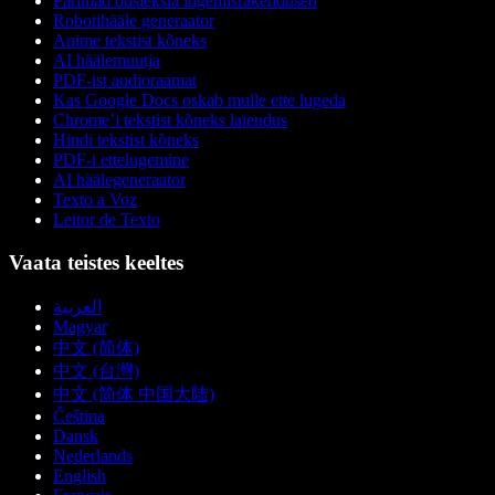
Parimad düsleksia lugemisrakendused
Robotihääle generaator
Anime tekstist kõneks
AI häälemuutja
PDF-ist audioraamat
Kas Google Docs oskab mulle ette lugeda
Chrome’i tekstist kõneks laiendus
Hindi tekstist kõneks
PDF-i ettelugemine
AI häälegeneraator
Texto a Voz
Leitor de Texto
Vaata teistes keeltes
العربية
Magyar
中文 (简体)
中文 (台灣)
中文 (简体 中国大陆)
Čeština
Dansk
Nederlands
English