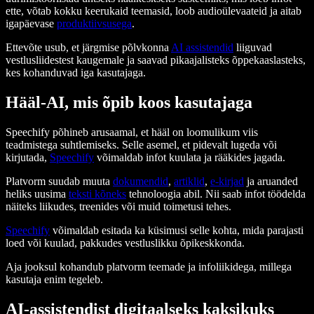
ette, võtab kokku keerukaid teemasid, loob audioülevaateid ja aitab
igapäevase
produktiivsusega
.
Ettevõte usub, et järgmise põlvkonna
AI assistendid
liiguvad
vestlusliidestest kaugemale ja saavad pikaajalisteks õppekaaslasteks,
kes kohanduvad iga kasutajaga.
Hääl-AI, mis õpib koos kasutajaga
Speechify põhineb arusaamal, et hääl on loomulikum viis
teadmistega suhtlemiseks. Selle asemel, et pidevalt lugeda või
kirjutada,
Speechify
võimaldab infot kuulata ja rääkides jagada.
Platvorm suudab muuta
dokumendid
,
artiklid
,
e-kirjad
ja aruanded
heliks uusima
teksti kõneks
tehnoloogia abil. Nii saab infot töödelda
näiteks liikudes, treenides või muid toimetusi tehes.
Speechify
võimaldab esitada ka küsimusi selle kohta, mida parajasti
loed või kuulad, pakkudes vestluslikku õpikeskkonda.
Aja jooksul kohandub platvorm teemade ja infoliikidega, millega
kasutaja enim tegeleb.
AI-assistendist digitaalseks kaksikuks