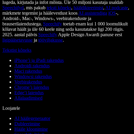
lugeda, kirjutada ja infot mõista. Üle 50 miljoni kasutaja usaldab
Speechifyd
, mis pakub
teksti kõneks
,
hääldikteerimist
,
AI podcaste
,
märkmete tegemist ja häälevestlust koos
AI assistendiga
iOS
-,
Android-, Mac-, Windows-, veebirakenduste ja
brauserilaiendustega.
Speechify
toetab enam kui 1 000 loomulikult
kõlavat häält ja üle 60 keele ning seda kasutatakse ligi 200 riigis.
2025. aastal pälvis
Speechify
Apple Design Awardi panuse eest
ligipääsetavusse
ja
tööviljakusse
.
Tekstist kõneks
iPhone’i ja iPadi rakendus
Androidi rakendus
Maci rakendus
Windowsi rakendus
Veebirakendus
Chrome’i laiendus
Edge’i laiendus
Allalaadimised
Loojatele
AI häälegeneraator
Dubleerimine
Hääle kloonimine