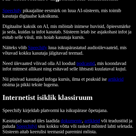
Speechify
pikaajaline eesmärk on luua AI-süsteem, mis toimib
kasutaja digitaalse kaksikuna.
Digitaalne kaksik on AI, mis mõistab inimese huvisid, õpieesmärke
ja seda, kuidas ta infot kasutab. Süsteem leiab ise asjakohast infot ja
esitab selle viisil, mis hoiab kasutaja kursis.
Näiteks võib
Speechify
luua isikupärastatud audioülevaateid, mis
võtavad kokku kasutaja jälgitavad teemad.
Need ülevaated võivad olla AI loodud
podcastid
, mis koondavad
infot mitmest allikast ning esitavad selle lihtsasti kuulataval kujul.
Nii püsivad kasutajad infoga kursis, ilma et peaksid ise
artikleid
otsima ja pikki tekste lugema.
Internetist isiklik klassiruum
Speechify kirjeldab platvormi ka isikupärase õpetajana.
Kasutajad saavad üles laadida
dokumente
,
artikleid
või teadustöid ja
paluda
Speechifyl
sisu kokku võtta või rasked mõisted lahti seletada.
Süsteem aitab keerulisi teemasid paremini mõista.