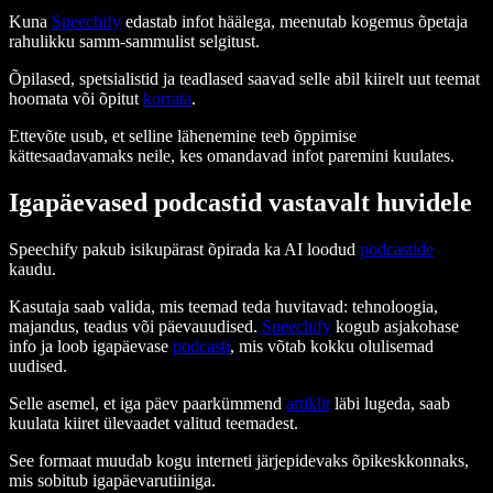
Kuna
Speechify
edastab infot häälega, meenutab kogemus õpetaja
rahulikku samm-sammulist selgitust.
Õpilased, spetsialistid ja teadlased saavad selle abil kiirelt uut teemat
hoomata või õpitut
korrata
.
Ettevõte usub, et selline lähenemine teeb õppimise
kättesaadavamaks neile, kes omandavad infot paremini kuulates.
Igapäevased podcastid vastavalt huvidele
Speechify pakub isikupärast õpirada ka AI loodud
podcastide
kaudu.
Kasutaja saab valida, mis teemad teda huvitavad: tehnoloogia,
majandus, teadus või päevauudised.
Speechify
kogub asjakohase
info ja loob igapäevase
podcasti
, mis võtab kokku olulisemad
uudised.
Selle asemel, et iga päev paarkümmend
artiklit
läbi lugeda, saab
kuulata kiiret ülevaadet valitud teemadest.
See formaat muudab kogu interneti järjepidevaks õpikeskkonnaks,
mis sobitub igapäevarutiiniga.