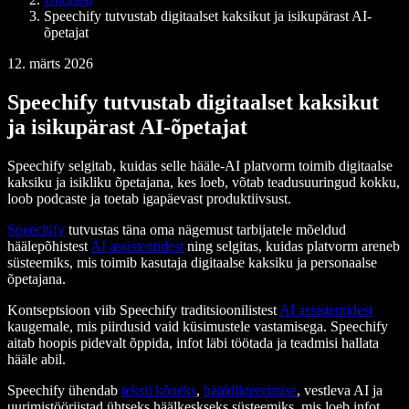
Speechify tutvustab digitaalset kaksikut ja isikupärast AI-
õpetajat
12. märts 2026
Speechify tutvustab digitaalset kaksikut
ja isikupärast AI-õpetajat
Speechify selgitab, kuidas selle hääle-AI platvorm toimib digitaalse
kaksiku ja isikliku õpetajana, kes loeb, võtab teadusuuringud kokku,
loob podcaste ja toetab igapäevast produktiivsust.
Speechify
tutvustas täna oma nägemust tarbijatele mõeldud
häälepõhistest
AI assistentidest
ning selgitas, kuidas platvorm areneb
süsteemiks, mis toimib kasutaja digitaalse kaksiku ja personaalse
õpetajana.
Kontseptsioon viib Speechify traditsioonilistest
AI assistentidest
kaugemale, mis piirdusid vaid küsimustele vastamisega. Speechify
aitab hoopis pidevalt õppida, infot läbi töötada ja teadmisi hallata
hääle abil.
Speechify ühendab
teksti kõneks
,
hääldikteerimise
, vestleva AI ja
uurimistööriistad ühtseks häälkeskseks süsteemiks, mis loeb infot