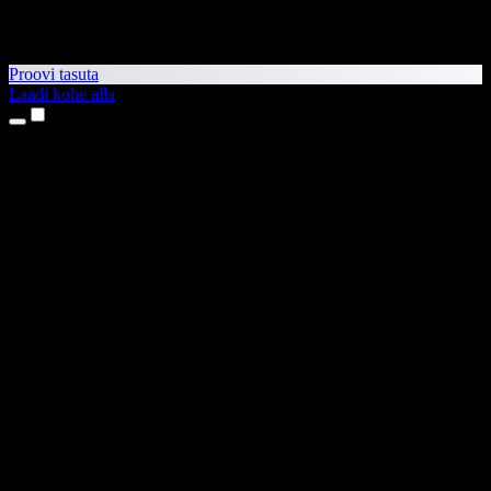
Proovi tasuta
Laadi kohe alla
Tooted
Tekst kõneks
iPhone’i ja iPadi rakendused
Androidi rakendus
Chrome’i laiendus
Edge’i laiendus
Veebirakendus
Maci rakendus
Windowsi rakendus