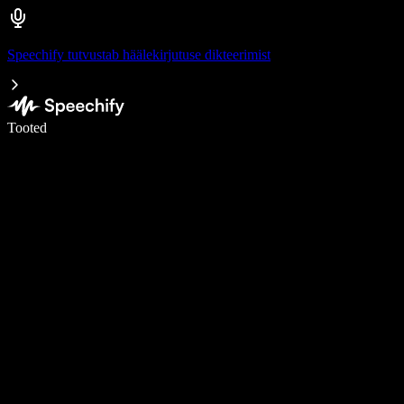
Speechify tutvustab häälekirjutuse dikteerimist
Kirjuta häälega 5× kiiremini
Tooted
Loe lähemalt