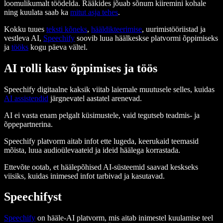
loomulikumalt töödelda. Rääkides jõuab sõnum kiiremini kohale
ning kuulata saab ka
mitut asja tehes
.
Kokku tuues
teksti kõneks
,
hääldikteerimise
, uurimistööriistad ja
vestleva AI,
Speechify
soovib luua häälkeskse platvormi õppimiseks
ja
tööks
kogu päeva vältel.
AI rolli kasv õppimises ja töös
Speechify digitaalne kaksik viitab laiemale muutusele selles, kuidas
AI assistendid
järgnevatel aastatel arenevad.
AI ei vasta enam pelgalt küsimustele, vaid tegutseb teadmis- ja
õppepartnerina.
Speechify platvorm aitab infot ette lugeda, keerukaid teemasid
mõista, luua audioülevaateid ja ideid häälega korrastada.
Ettevõte ootab, et häälepõhised AI-süsteemid saavad keskseks
viisiks, kuidas inimesed infot tarbivad ja kasutavad.
Speechifyst
Speechify
on hääle-AI platvorm, mis aitab inimestel kuulamise teel