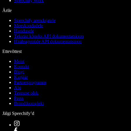
Speechify Work
Ärile
Speechify arendajatele
Meeskondadele
Haridusele
Tekstist kõneks API dokumentatsioon
Hääleagentide API dokumentatsioon
Ettevõttest
Meist
Kontakt
Blogi
Karjäär
Partnerprogramm
Abi
Teenuse olek
Press
Brändikomplekt
Jälgi Speechify’d