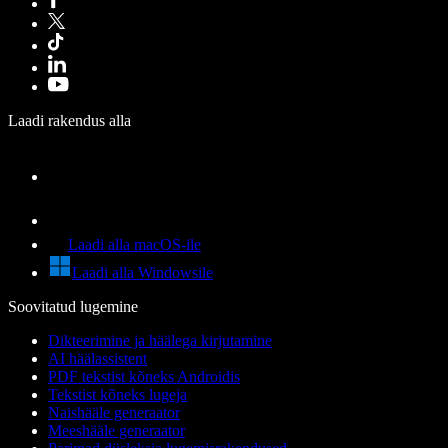
Laadi rakendus alla
Laadi alla macOS-ile
Laadi alla Windowsile
Soovitatud lugemine
Dikteerimine ja häälega kirjutamine
AI häälassistent
PDF tekstist kõneks Androidis
Tekstist kõneks lugeja
Naishääle generaator
Meeshääle generaator