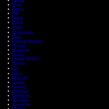
Français
Suomi
Deutsch
हिन्दी
Italiano
日本語
한국어
Norsk bokmål
Polski
Português Brasileiro
Русский
Українська
Español
Español (México)
Svenska
ไทย
Türkçe
Tiếng Việt
Română
Português
Български
ქართული
Slovenčina
Slovenščina
Hrvatski