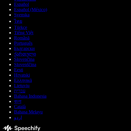
Español
Español (México)
Svenska
ไทย
Türkçe
Tiếng Việt
Română
Português
Български
ქართული
Slovenčina
Slovenščina
Eesti
Hrvatski
Ελληνικά
Lietuvių
עברית
Bahasa Indonesia
বাংলা
Català
Bahasa Melayu
اردو