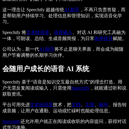
这一理念让 Speechify 超越传统
AI 助手
，不再只负责答疑，而
是帮助用户持续学习、处理信息和管理知识，实现语音化学
习。
Speechify 将
文本转语音
、
语音输入
、对话 AI 和研究工具融为
一体，可朗读、总结、生成音频简报，为日常
效率提升
赋能。
公司认为，新一代
AI 助手
将不止是聊天界面，而会成为能随
用户节奏调整的长期学习伙伴。
会随用户成长的语音 AI 系统
Speechify 基于“语音是知识交互最自然方式”的理念打造。用
户无需反复阅读或输入，只需使用
Speechify
，就能通过听和说
获取资讯。
平台可用先进
文本转语音
技术，把
文档
、
文章
、
邮件
、报告转
成音频，让用户在通勤、运动或忙碌时也能处理信息。
Speechify
还允许用户就正在阅读或收听的内容提问，获得对话
式学习体验。