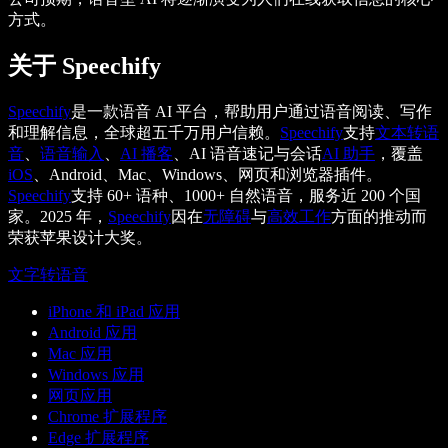
方式。
关于 Speechify
Speechify
是一款语音 AI 平台，帮助用户通过语音阅读、写作
和理解信息，全球超五千万用户信赖。
Speechify
支持
文本转语
音
、
语音输入
、
AI 播客
、AI 语音速记与会话
AI 助手
，覆盖
iOS
、Android、Mac、Windows、网页和浏览器插件。
Speechify
支持 60+ 语种、1000+ 自然语音，服务近 200 个国
家。2025 年，
Speechify
因在
无障碍
与
高效工作
方面的推动而
荣获苹果设计大奖。
文字转语音
iPhone 和 iPad 应用
Android 应用
Mac 应用
Windows 应用
网页应用
Chrome 扩展程序
Edge 扩展程序