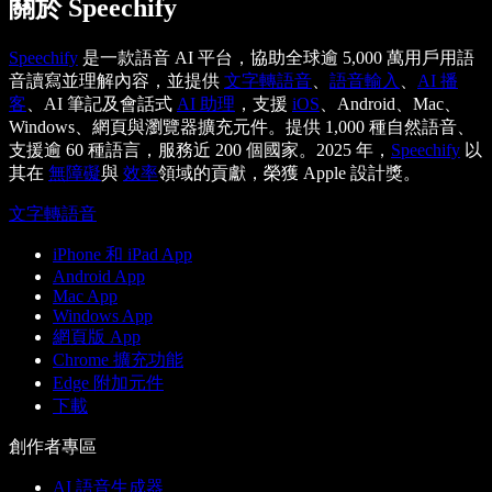
關於 Speechify
Speechify
是一款語音 AI 平台，協助全球逾 5,000 萬用戶用語
音讀寫並理解內容，並提供
文字轉語音
、
語音輸入
、
AI 播
客
、AI 筆記及會話式
AI 助理
，支援
iOS
、Android、Mac、
Windows、網頁與瀏覽器擴充元件。提供 1,000 種自然語音、
支援逾 60 種語言，服務近 200 個國家。2025 年，
Speechify
以
其在
無障礙
與
效率
領域的貢獻，榮獲 Apple 設計獎。
文字轉語音
iPhone 和 iPad App
Android App
Mac App
Windows App
網頁版 App
Chrome 擴充功能
Edge 附加元件
下載
創作者專區
AI 語音生成器