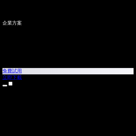
企業方案
免費試用
立即下載
產品
文字轉語音
iPhone 和 iPad App