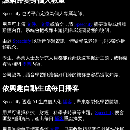
讓網路變身個人教室
Speechify 也將平台定位為個人專屬老師。
用戶可上傳
文件
、
文章
或論文，請
Speechify
摘要重點或解釋
難懂內容。系統會把複雜主題拆解成淺顯易懂的說明。
由於
Speechify
以語音傳遞資訊，體驗就像老師一步步帶你拆
解觀念。
學生、專業人士及研究人員都能藉此快速掌握新主題，或輕鬆
複習相關
學習
內容。
公司認為，語音學習能讓偏好用聽的族群更容易獲取知識。
依興趣自動生成每日播客
Speechify 透過 AI 生成個人化
播客
，帶來客製化學習體驗。
用戶可選擇科技、財經、科學或時事等主題。
Speechify
便會
匯整相關資訊，產出每日
播客
重點摘要。
用戶無需每天讀完多篇
文章
，只要收聽精簡音訊就能快速抓