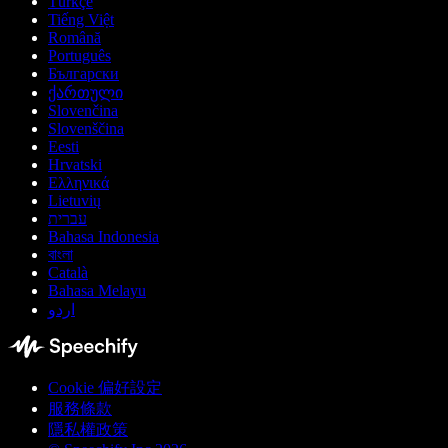
Türkçe
Tiếng Việt
Română
Português
Български
ქართული
Slovenčina
Slovenščina
Eesti
Hrvatski
Ελληνικά
Lietuvių
עברית
Bahasa Indonesia
বাংলা
Català
Bahasa Melayu
اردو
Cookie 偏好設定
服務條款
隱私權政策