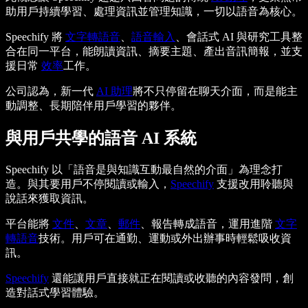
助用戶持續學習、處理資訊並管理知識，一切以語音為核心。
Speechify 將
文字轉語音
、
語音輸入
、會話式 AI 與研究工具整
合在同一平台，能朗讀資訊、摘要主題、產出音訊簡報，並支
援日常
效率
工作。
公司認為，新一代
AI 助理
將不只停留在聊天介面，而是能主
動調整、長期陪伴用戶學習的夥伴。
與用戶共學的語音 AI 系統
Speechify 以「語音是與知識互動最自然的介面」為理念打
造。與其要用戶不停閱讀或輸入，
Speechify
支援改用聆聽與
說話來獲取資訊。
平台能將
文件
、
文章
、
郵件
、報告轉成語音，運用進階
文字
轉語音
技術。用戶可在通勤、運動或外出辦事時輕鬆吸收資
訊。
Speechify
還能讓用戶直接就正在閱讀或收聽的內容發問，創
造對話式學習體驗。