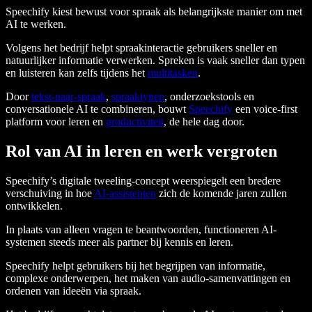
Speechify kiest bewust voor spraak als belangrijkste manier om met
AI te werken.
Volgens het bedrijf helpt spraakinteractie gebruikers sneller en
natuurlijker informatie verwerken. Spreken is vaak sneller dan typen
en luisteren kan zelfs tijdens het
multitasken
.
Door
tekst-naar-spraak
,
spraaktypen
, onderzoekstools en
conversationele AI te combineren, bouwt
Speechify
een voice-first
platform voor leren en
productiviteit
, de hele dag door.
Rol van AI in leren en werk vergroten
Speechify’s digitale tweeling-concept weerspiegelt een bredere
verschuiving in hoe
AI-assistenten
zich de komende jaren zullen
ontwikkelen.
In plaats van alleen vragen te beantwoorden, functioneren AI-
systemen steeds meer als partner bij kennis en leren.
Speechify helpt gebruikers bij het begrijpen van informatie,
complexe onderwerpen, het maken van audio-samenvattingen en
ordenen van ideeën via spraak.