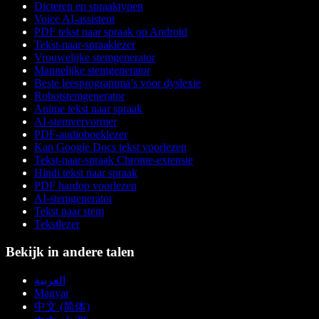
Dicteren en spraaktypen
Voice AI-assistent
PDF tekst naar spraak op Android
Tekst-naar-spraaklezer
Vrouwelijke stemgenerator
Mannelijke stemgenerator
Beste leesprogramma’s voor dyslexie
Robotstemgenerator
Anime tekst naar spraak
AI-stemvervormer
PDF-audioboeklezer
Kan Google Docs tekst voorlezen
Tekst-naar-spraak Chrome-extensie
Hindi tekst naar spraak
PDF hardop voorlezen
AI-stemgenerator
Tekst naar stem
Tekstlezer
Bekijk in andere talen
العربية
Magyar
中文 (简体)