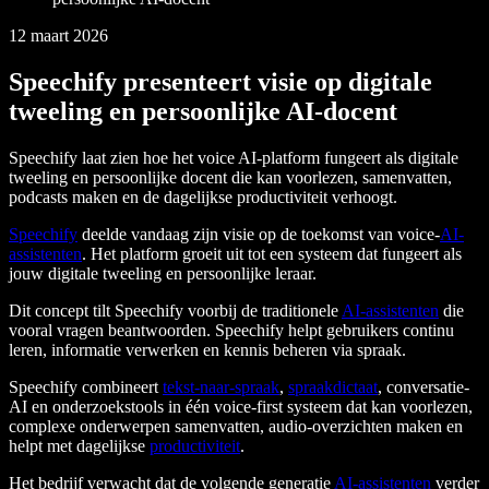
12 maart 2026
Speechify presenteert visie op digitale
tweeling en persoonlijke AI-docent
Speechify laat zien hoe het voice AI-platform fungeert als digitale
tweeling en persoonlijke docent die kan voorlezen, samenvatten,
podcasts maken en de dagelijkse productiviteit verhoogt.
Speechify
deelde vandaag zijn visie op de toekomst van voice-
AI-
assistenten
. Het platform groeit uit tot een systeem dat fungeert als
jouw digitale tweeling en persoonlijke leraar.
Dit concept tilt Speechify voorbij de traditionele
AI-assistenten
die
vooral vragen beantwoorden. Speechify helpt gebruikers continu
leren, informatie verwerken en kennis beheren via spraak.
Speechify combineert
tekst-naar-spraak
,
spraakdictaat
, conversatie-
AI en onderzoekstools in één voice-first systeem dat kan voorlezen,
complexe onderwerpen samenvatten, audio-overzichten maken en
helpt met dagelijkse
productiviteit
.
Het bedrijf verwacht dat de volgende generatie
AI-assistenten
verder