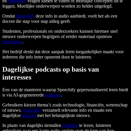
en
Speechify
vragen samen te vatten of moeilijke concepten uit te
leggen. Moeilijke onderwerpen worden zo helder uitgelegd.
Omdat
Speechify
deze info in audio aanbiedt, voelt het als een
docent die stap voor stap uitleg geeft.
Studenten, professionals en onderzoekers kunnen hiermee snel
nieuwe onderwerpen begrijpen of eerder materiaal opnieuw
bestuderen
.
Het bedrijf denkt dat deze aanpak leren toegankelijker maakt voor
iedereen die info beter opneemt door te luisteren.
Dagelijkse podcasts op basis van
interesses
Een van de manieren waarop Speechify gepersonaliseerd leren biedt
is via AI-gegenereerde
podcasts
.
Gebruikers kiezen thema’s zoals technologie, financiën, wetenschap
of nieuws.
Speechify
verzamelt relevante info en maakt een
dagelijkse
podcast
met het belangrijkste nieuws.
In plaats van dagelijks tientallen
artikelen
te lezen, luisteren
gebruikers naar een korte audio-update over de kern van hun