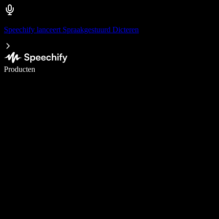
Speechify lanceert Spraakgestuurd Dicteren
Schrijf 5× sneller met spraaktypen
Producten
Meer informatie