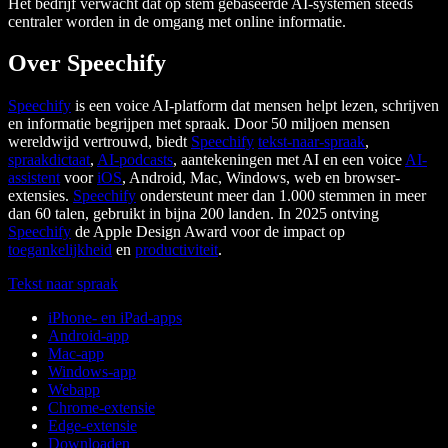
Het bedrijf verwacht dat op stem gebaseerde AI-systemen steeds
centraler worden in de omgang met online informatie.
Over Speechify
Speechify
is een voice AI-platform dat mensen helpt lezen, schrijven
en informatie begrijpen met spraak. Door 50 miljoen mensen
wereldwijd vertrouwd, biedt
Speechify
tekst-naar-spraak
,
spraakdictaat
,
AI-podcasts
, aantekeningen met AI en een voice
AI-
assistent
voor
iOS
, Android, Mac, Windows, web en browser-
extensies.
Speechify
ondersteunt meer dan 1.000 stemmen in meer
dan 60 talen, gebruikt in bijna 200 landen. In 2025 ontving
Speechify
de Apple Design Award voor de impact op
toegankelijkheid
en
productiviteit
.
Tekst naar spraak
iPhone- en iPad-apps
Android-app
Mac-app
Windows-app
Webapp
Chrome-extensie
Edge-extensie
Downloaden