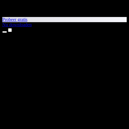
Probeer gratis
Nu downloaden
Producten
Tekst-naar-spraak
iPhone- en iPad-apps
Android-app
Chrome-extensie
Edge-extensie
Webapp
Mac-app