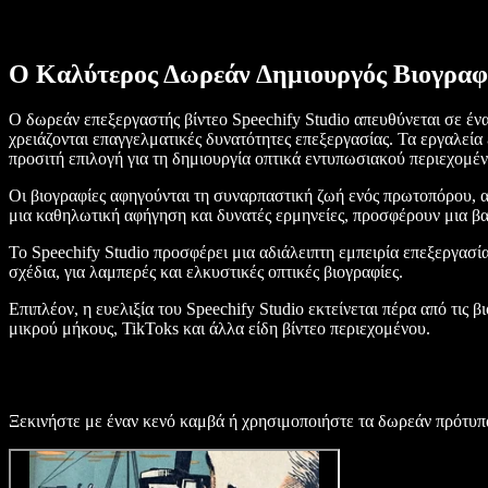
Ο Καλύτερος Δωρεάν Δημιουργός Βιογραφ
Ο δωρεάν επεξεργαστής βίντεο Speechify Studio απευθύνεται σε έ
χρειάζονται επαγγελματικές δυνατότητες επεξεργασίας. Τα εργαλεί
προσιτή επιλογή για τη δημιουργία οπτικά εντυπωσιακού περιεχομένο
Οι βιογραφίες αφηγούνται τη συναρπαστική ζωή ενός πρωτοπόρου, 
μια καθηλωτική αφήγηση και δυνατές ερμηνείες, προσφέρουν μια βα
Το Speechify Studio προσφέρει μια αδιάλειπτη εμπειρία επεξεργασί
σχέδια, για λαμπερές και ελκυστικές οπτικές βιογραφίες.
Επιπλέον, η ευελιξία του Speechify Studio εκτείνεται πέρα από τις β
μικρού μήκους, TikToks και άλλα είδη βίντεο περιεχομένου.
Ξεκινήστε με έναν κενό καμβά ή χρησιμοποιήστε τα δωρεάν πρότυπ