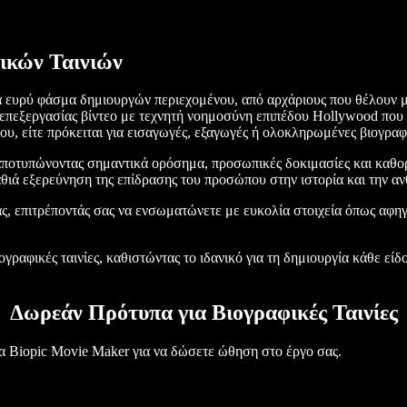
ικών Ταινιών
να ευρύ φάσμα δημιουργών περιεχομένου, από αρχάριους που θέλουν 
α επεξεργασίας βίντεο με τεχνητή νοημοσύνη επιπέδου Hollywood που 
υ, είτε πρόκειται για εισαγωγές, εξαγωγές ή ολοκληρωμένες βιογραφι
αποτυπώνοντας σημαντικά ορόσημα, προσωπικές δοκιμασίες και καθο
θιά εξερεύνηση της επίδρασης του προσώπου στην ιστορία και την αν
ας, επιτρέποντάς σας να ενσωματώνετε με ευκολία στοιχεία όπως αφη
ιογραφικές ταινίες, καθιστώντας το ιδανικό για τη δημιουργία κάθε είδ
Δωρεάν Πρότυπα για Βιογραφικές Ταινίες
α Biopic Movie Maker για να δώσετε ώθηση στο έργο σας.