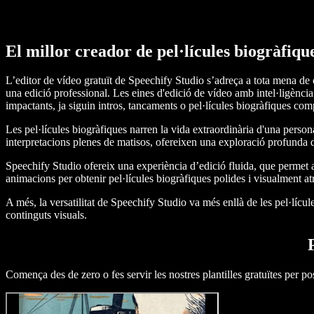
El millor creador de pel·lícules biogràfiqu
L’editor de vídeo gratuït de Speechify Studio s’adreça a tota mena de 
una edició professional. Les eines d'edició de vídeo amb intel·ligència
impactants, ja siguin intros, tancaments o pel·lícules biogràfiques com
Les pel·lícules biogràfiques narren la vida extraordinària d'una person
interpretacions plenes de matisos, ofereixen una exploració profunda de
Speechify Studio ofereix una experiència d’edició fluida, que permet al
animacions per obtenir pel·lícules biogràfiques polides i visualment at
A més, la versatilitat de Speechify Studio va més enllà de les pel·lícul
continguts visuals.
Comença des de zero o fes servir les nostres plantilles gratuïtes per po