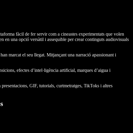
ataforma fàcil de fer servir com a cineastes experimentats que volen
en en una opció versàtil i assequible per crear continguts audiovisuals
 han marcat el seu llegat. Mitjançant una narració apassionant i
cions, efectes d’intel·ligència artificial, marques d’aigua i
 presentacions, GIF, tutorials, curtmetratges, TikToks i altres
s