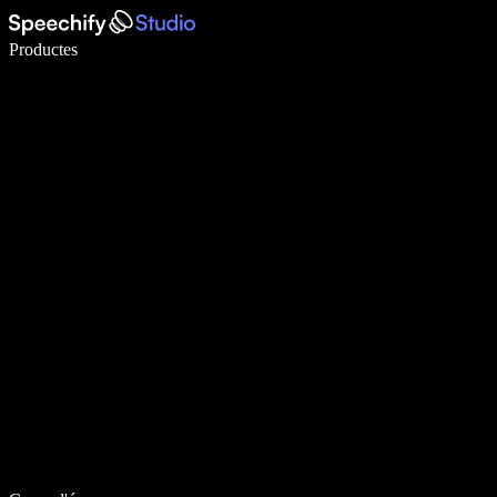
Escriu 5× més ràpid amb la veu
Productes
Més informació