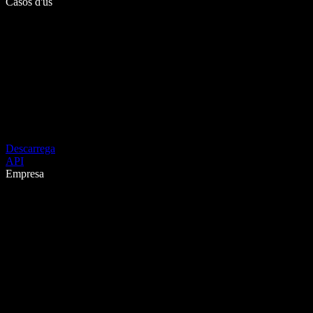
Casos d'ús
Descarrega
API
Empresa