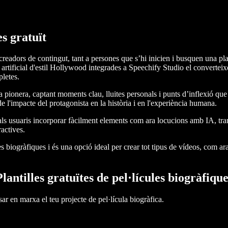
es gratuït
creadors de contingut, tant a persones que s’hi inicien i busquen una pl
 artificial d'estil Hollywood integrades a Speechify Studio el converteix
pletes.
a pionera, captant moments clau, lluites personals i punts d’inflexió que
 l'impacte del protagonista en la història i en l'experiència humana.
s usuaris incorporar fàcilment elements com ara locucions amb IA, transi
ractives.
es biogràfiques i és una opció ideal per crear tot tipus de vídeos, com ara
Plantilles gratuïtes de pel·lícules biogràfique
sar en marxa el teu projecte de pel·lícula biogràfica.