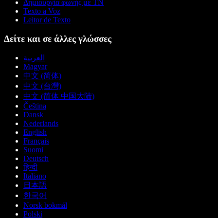
Δημιουργία φωνής με ΤΝ
Texto a Voz
Leitor de Texto
Δείτε και σε άλλες γλώσσες
العربية
Magyar
中文 (简体)
中文 (台灣)
中文 (简体 中国大陆)
Čeština
Dansk
Nederlands
English
Français
Suomi
Deutsch
हिन्दी
Italiano
日本語
한국어
Norsk bokmål
Polski