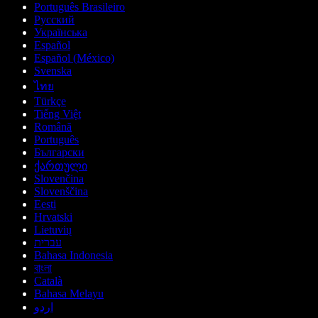
Português Brasileiro
Русский
Українська
Español
Español (México)
Svenska
ไทย
Türkçe
Tiếng Việt
Română
Português
Български
ქართული
Slovenčina
Slovenščina
Eesti
Hrvatski
Lietuvių
עברית
Bahasa Indonesia
বাংলা
Català
Bahasa Melayu
اردو