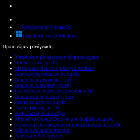
Κατεβάστε το για macOS
Κατεβάστε το για Windows
Προτεινόμενη ανάγνωση
Υπαγόρευση & φωνητική πληκτρολόγηση
Βοηθός φωνής με ΤΝ
Μετατροπή PDF σε ομιλία για Android
Αναγνώστης κειμένου σε ομιλία
Δημιουργία γυναικείας φωνής
Δημιουργία ανδρικής φωνής
Οι καλύτεροι αναγνώστες για δυσλεξία
Δημιουργία ρομποτικής φωνής
Anime κείμενο σε ομιλία
Αλλαγή φωνής με ΤΝ
Αναγνώστης PDF με ήχο
Μπορεί το Google Docs να μου διαβάζει κείμενο;
Επέκταση Chrome για μετατροπή κειμένου σε ομιλία
Κείμενο σε ομιλία στα χίντι
Ανάγνωση PDF δυνατά