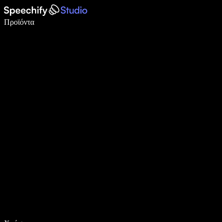
Γράψτε 5× πιο γρήγορα με φωνητική πληκτρολόγηση
Προϊόντα
Μάθετε περισσότερα