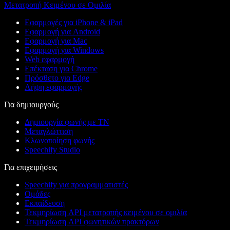
Μετατροπή Κειμένου σε Ομιλία
Εφαρμογές για iPhone & iPad
Εφαρμογή για Android
Εφαρμογή για Mac
Εφαρμογή για Windows
Web εφαρμογή
Επέκταση για Chrome
Πρόσθετο για Edge
Λήψη εφαρμογής
Για δημιουργούς
Δημιουργία φωνής με ΤΝ
Μεταγλώττιση
Κλωνοποίηση φωνής
Speechify Studio
Για επιχειρήσεις
Speechify για προγραμματιστές
Ομάδες
Εκπαίδευση
Τεκμηρίωση API μετατροπής κειμένου σε ομιλία
Τεκμηρίωση API φωνητικών πρακτόρων