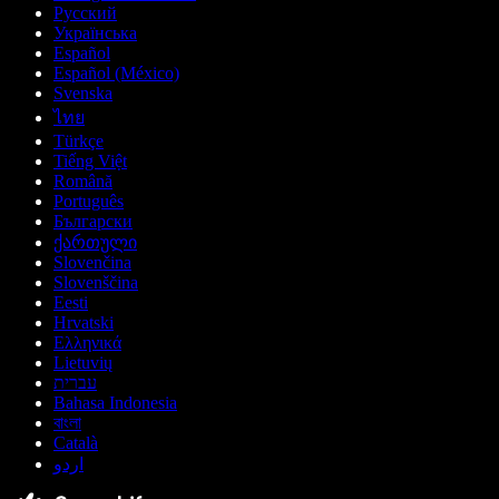
Русский
Українська
Español
Español (México)
Svenska
ไทย
Türkçe
Tiếng Việt
Română
Português
Български
ქართული
Slovenčina
Slovenščina
Eesti
Hrvatski
Ελληνικά
Lietuvių
עברית
Bahasa Indonesia
বাংলা
Català
اردو