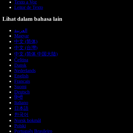
Texto a Voz
Leitor de Texto
Lihat dalam bahasa lain
العربية
Magyar
中文 (简体)
中文 (台灣)
中文 (简体 中国大陆)
Čeština
Dansk
Nederlands
English
Français
Suomi
Deutsch
हिन्दी
Italiano
日本語
한국어
Norsk bokmål
Polski
Português Brasileiro