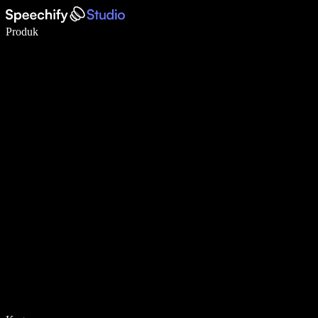
Tulis 5× lebih pantas dengan menaip menggunakan suara
Produk
Ketahui Lebih Lanjut