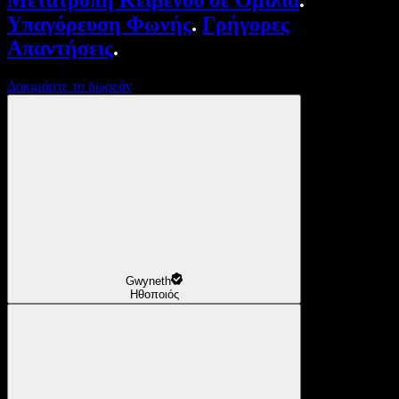
Μετατροπή Κειμένου σε Ομιλία
.
Υπαγόρευση Φωνής
.
Γρήγορες
Απαντήσεις
.
Δοκιμάστε το δωρεάν
Gwyneth
Ηθοποιός