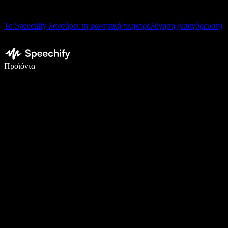
Το Speechify λανσάρει τη φωνητική πληκτρολόγηση (υπαγόρευση)
Γράψτε 5× πιο γρήγορα με φωνητική πληκτρολόγηση
Προϊόντα
Μάθετε περισσότερα