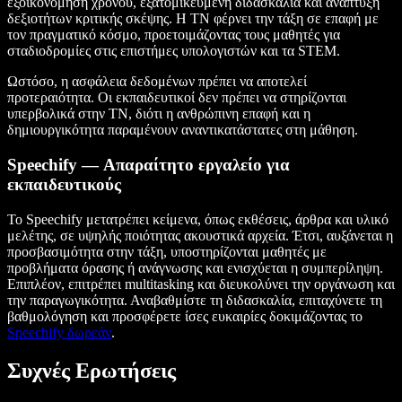
εξοικονόμηση χρόνου, εξατομικευμένη διδασκαλία και ανάπτυξη
δεξιοτήτων κριτικής σκέψης. Η ΤΝ φέρνει την τάξη σε επαφή με
τον πραγματικό κόσμο, προετοιμάζοντας τους μαθητές για
σταδιοδρομίες στις επιστήμες υπολογιστών και τα STEM.
Ωστόσο, η ασφάλεια δεδομένων πρέπει να αποτελεί
προτεραιότητα. Οι εκπαιδευτικοί δεν πρέπει να στηρίζονται
υπερβολικά στην ΤΝ, διότι η ανθρώπινη επαφή και η
δημιουργικότητα παραμένουν αναντικατάστατες στη μάθηση.
Speechify — Απαραίτητο εργαλείο για
εκπαιδευτικούς
Το Speechify μετατρέπει κείμενα, όπως εκθέσεις, άρθρα και υλικό
μελέτης, σε υψηλής ποιότητας ακουστικά αρχεία. Έτσι, αυξάνεται η
προσβασιμότητα στην τάξη, υποστηρίζονται μαθητές με
προβλήματα όρασης ή ανάγνωσης και ενισχύεται η συμπερίληψη.
Επιπλέον, επιτρέπει multitasking και διευκολύνει την οργάνωση και
την παραγωγικότητα. Αναβαθμίστε τη διδασκαλία, επιταχύνετε τη
βαθμολόγηση και προσφέρετε ίσες ευκαιρίες δοκιμάζοντας το
Speechify δωρεάν
.
Συχνές Ερωτήσεις