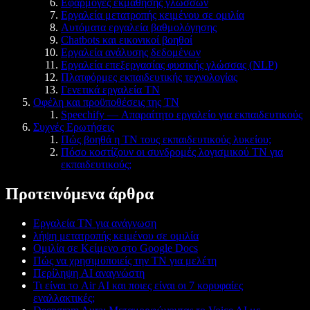
Εφαρμογές εκμάθησης γλωσσών
Εργαλεία μετατροπής κειμένου σε ομιλία
Αυτόματα εργαλεία βαθμολόγησης
Chatbots και εικονικοί βοηθοί
Εργαλεία ανάλυσης δεδομένων
Εργαλεία επεξεργασίας φυσικής γλώσσας (NLP)
Πλατφόρμες εκπαιδευτικής τεχνολογίας
Γενετικά εργαλεία ΤΝ
Οφέλη και προϋποθέσεις της ΤΝ
Speechify — Απαραίτητο εργαλείο για εκπαιδευτικούς
Συχνές Ερωτήσεις
Πώς βοηθά η ΤΝ τους εκπαιδευτικούς λυκείου;
Πόσο κοστίζουν οι συνδρομές λογισμικού ΤΝ για
εκπαιδευτικούς;
Προτεινόμενα άρθρα
Εργαλεία ΤΝ για ανάγνωση
λήψη μετατροπής κειμένου σε ομιλία
Ομιλία σε Κείμενο στο Google Docs
Πώς να χρησιμοποιείς την ΤΝ για μελέτη
Περίληψη AI αναγνώστη
Τι είναι το Air AI και ποιες είναι οι 7 κορυφαίες
εναλλακτικές;