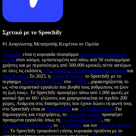
Σχετικά με το Speechify
#1 Αναγνώστης Μετατροπής Κειμένου σε Ομιλία
Speechify
είναι η κορυφαία πλατφόρμα
μετατροπής κειμένου σε
ομιλία
στον κόσμο, εμπιστευμένη από πάνω από 50 εκατομμύρια
χρήστες και με περισσότερες από 500.000 κριτικές πέντε αστέρων
σε όλες τις εκδόσεις
iOS
,
Android
,
Chrome Extension
,
web app
και
Mac desktop
. Το 2025, η
Apple βράβευσε
το Speechify με το
περίφημο
Apple Design Award
στο
WWDC
, χαρακτηρίζοντάς το
ως «ένα σημαντικό εργαλείο που βοηθά τους ανθρώπους να ζουν
τη ζωή τους». Το Speechify προσφέρει πάνω από 1.000 φωνές με
φυσικό ήχο σε 60+ γλώσσες και χρησιμοποιείται σε σχεδόν 200
χώρες. Ανάμεσα στις διασημότητες που έχουν δώσει τη φωνή τους
στο Speechify είναι οι
Snoop Dogg
και
Gwyneth Paltrow
. Για
δημιουργούς και επιχειρήσεις, το
Speechify Studio
προσφέρει
προηγμένα εργαλεία, όπως τη
Γεννήτρια Φωνής AI
, την
Κλωνοποίηση Φωνής AI
, το
AI Dubbing
και τον
Αλλαγέα Φωνής
AI
. Το Speechify τροφοδοτεί επίσης κορυφαία προϊόντα με το