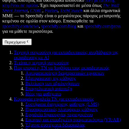
υψηλής ποιότητας και οικονομικά αποδοτικό
API μετατροπής
κειμένου σε ομιλία
. Έχει παρουσιαστεί σε μέσα όπως
The Wall
Street Journal
,
CNBC
,
Forbes
,
TechCrunch
και άλλα σημαντικά
ΜΜΕ — το Speechify είναι ο μεγαλύτερος πάροχος μετατροπής
κειμένου σε ομιλία στον κόσμο. Επισκεφθείτε τα
speechify.com/news
,
speechify.com/blog
και
speechify.com/press
για να μάθετε περισσότερα.
Περιεχόμενα
Τεχνητή νοημοσύνη για εκπαιδευτικούς: αναβάθμιση της
εκπαίδευσης με AI
Τι είναι η τεχνητή νοημοσύνη;
Πώς μπορεί η ΤΝ να βοηθήσει τους εκπαιδευτικούς
Αυτοματοποίηση διαχειριστικών εργασιών
Εξατομίκευση της μάθησης
Βελτίωση των αξιολογήσεων
Επαγγελματική ανάπτυξη
Ιδέες για μαθήματα
Κορυφαία εργαλεία ΤΝ για εκπαιδευτικούς
Συστήματα διαχείρισης μάθησης (LMS)
Προσαρμοστικές πλατφόρμες μάθησης
Εργαλεία δημιουργίας περιεχομένου
Εικονική και επαυξημένη πραγματικότητα (VR/AR)
Έξυπνα συστήματα διδασκαλίας