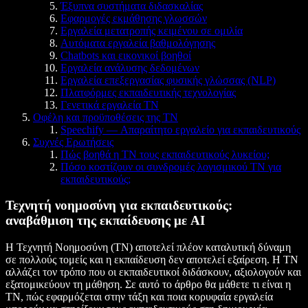
Έξυπνα συστήματα διδασκαλίας
Εφαρμογές εκμάθησης γλωσσών
Εργαλεία μετατροπής κειμένου σε ομιλία
Αυτόματα εργαλεία βαθμολόγησης
Chatbots και εικονικοί βοηθοί
Εργαλεία ανάλυσης δεδομένων
Εργαλεία επεξεργασίας φυσικής γλώσσας (NLP)
Πλατφόρμες εκπαιδευτικής τεχνολογίας
Γενετικά εργαλεία ΤΝ
Οφέλη και προϋποθέσεις της ΤΝ
Speechify — Απαραίτητο εργαλείο για εκπαιδευτικούς
Συχνές Ερωτήσεις
Πώς βοηθά η ΤΝ τους εκπαιδευτικούς λυκείου;
Πόσο κοστίζουν οι συνδρομές λογισμικού ΤΝ για
εκπαιδευτικούς;
Τεχνητή νοημοσύνη για εκπαιδευτικούς:
αναβάθμιση της εκπαίδευσης με AI
Η Τεχνητή Νοημοσύνη (ΤΝ) αποτελεί πλέον καταλυτική δύναμη
σε πολλούς τομείς και η εκπαίδευση δεν αποτελεί εξαίρεση. Η ΤΝ
αλλάζει τον τρόπο που οι εκπαιδευτικοί διδάσκουν, αξιολογούν και
εξατομικεύουν τη μάθηση. Σε αυτό το άρθρο θα μάθετε τι είναι η
ΤΝ, πώς εφαρμόζεται στην τάξη και ποια κορυφαία εργαλεία