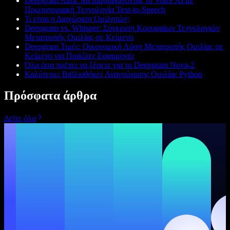
Deepgram Aura: Μεταμορφώνοντας το Voice AI με
Πρωτοποριακή Τεχνολογία Text-to-Speech
Τι είναι η Διαχώριση Ομιλητών;
Deepgram vs. Whisper: Σύγκριση Κορυφαίων Τεχνολογιών
Μετατροπής Ομιλίας σε Κείμενο
Deepgram Τιμές: Οικονομική Λύση Μετατροπής Ομιλίας σε
Κείμενο για Ποικίλες Εφαρμογές
Όλα όσα πρέπει να ξέρετε για το Deepgram Nova-2
Καλύτερες Βιβλιοθήκες Αναγνώρισης Ομιλίας Python
Πρόσφατα άρθρα
Δείτε όλα