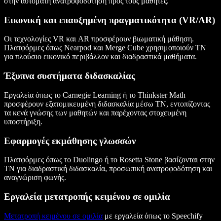
στην αυτόματη ανατροφοδότηση προς τους μαθητές.
Εικονική και επαυξημένη πραγματικότητα (VR/AR)
Οι τεχνολογίες VR και AR προσφέρουν βιωματική μάθηση.
Πλατφόρμες όπως Nearpod και Merge Cube χρησιμοποιούν ΤΝ
για πλούσιο εικονικό περιβάλλον και διαδραστικά μαθήματα.
Έξυπνα συστήματα διδασκαλίας
Εργαλεία όπως το Carnegie Learning ή το Thinkster Math
προσφέρουν εξατομικευμένη διδασκαλία μέσω ΤΝ, εντοπίζοντας
τα κενά γνώσης των μαθητών και παρέχοντας στοχευμένη
υποστήριξη.
Εφαρμογές εκμάθησης γλωσσών
Πλατφόρμες όπως το Duolingo ή το Rosetta Stone βασίζονται στην
ΤΝ για διαδραστική διδασκαλία, προσωπική ανατροφοδότηση και
αναγνώριση φωνής.
Εργαλεία μετατροπής κειμένου σε ομιλία
Μετατροπή κειμένου σε ομιλία
με εργαλεία όπως το Speechify