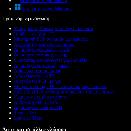
Κατεβάστε το για macOS
Κατεβάστε το για Windows
Προτεινόμενη ανάγνωση
Υπαγόρευση & φωνητική πληκτρολόγηση
Βοηθός φωνής με ΤΝ
Μετατροπή PDF σε ομιλία για Android
Αναγνώστης κειμένου σε ομιλία
Δημιουργία γυναικείας φωνής
Δημιουργία ανδρικής φωνής
Οι καλύτεροι αναγνώστες για δυσλεξία
Δημιουργία ρομποτικής φωνής
Anime κείμενο σε ομιλία
Αλλαγή φωνής με ΤΝ
Αναγνώστης PDF με ήχο
Μπορεί το Google Docs να μου διαβάζει κείμενο;
Επέκταση Chrome για μετατροπή κειμένου σε ομιλία
Κείμενο σε ομιλία στα χίντι
Ανάγνωση PDF δυνατά
Δημιουργία φωνής με ΤΝ
Texto a Voz
Leitor de Texto
Δείτε και σε άλλες γλώσσες