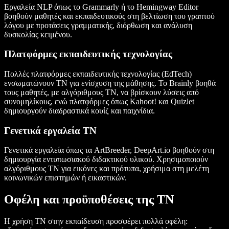
Εργαλεία NLP όπως το Grammarly ή το Hemingway Editor
βοηθούν μαθητές και εκπαιδευτικούς στη βελτίωση του γραπτού
λόγου με προτάσεις γραμματικής, διόρθωση και ανάλυση
δυσκολίας κειμένου.
Πλατφόρμες εκπαιδευτικής τεχνολογίας
Πολλές πλατφόρμες εκπαιδευτικής τεχνολογίας (EdTech)
ενσωματώνουν ΤΝ για ενίσχυση της μάθησης. Το Brainly βοηθά
τους μαθητές, με αλγόριθμους ΤΝ, να βρίσκουν λύσεις από
συνομηλίκους, ενώ πλατφόρμες όπως Kahoot! και Quizlet
δημιουργούν διαδραστικά κουίζ και παιχνίδια.
Γενετικά εργαλεία ΤΝ
Γενετικά εργαλεία όπως τα ArtBreeder, DeepArt.io βοηθούν στη
δημιουργία εντυπωσιακού διδακτικού υλικού. Χρησιμοποιούν
αλγόριθμους ΤΝ για εικόνες και πρότυπα, χρήσιμα στη μελέτη
κοινωνικών επιστημών ή εικαστικών.
Οφέλη και προϋποθέσεις της ΤΝ
Η χρήση ΤΝ στην εκπαίδευση προσφέρει πολλά οφέλη: