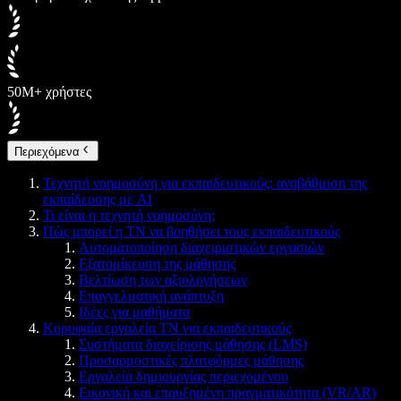
50M+ χρήστες
Περιεχόμενα
Τεχνητή νοημοσύνη για εκπαιδευτικούς: αναβάθμιση της
εκπαίδευσης με AI
Τι είναι η τεχνητή νοημοσύνη;
Πώς μπορεί η ΤΝ να βοηθήσει τους εκπαιδευτικούς
Αυτοματοποίηση διαχειριστικών εργασιών
Εξατομίκευση της μάθησης
Βελτίωση των αξιολογήσεων
Επαγγελματική ανάπτυξη
Ιδέες για μαθήματα
Κορυφαία εργαλεία ΤΝ για εκπαιδευτικούς
Συστήματα διαχείρισης μάθησης (LMS)
Προσαρμοστικές πλατφόρμες μάθησης
Εργαλεία δημιουργίας περιεχομένου
Εικονική και επαυξημένη πραγματικότητα (VR/AR)