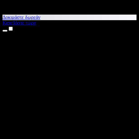
Δοκιμάστε δωρεάν
Κατεβάστε τώρα
Προϊόντα
Κείμενο σε Ομιλία
Εφαρμογές για iPhone & iPad
Εφαρμογή για Android
Επέκταση για Chrome
Επέκταση για Edge
Web εφαρμογή
Εφαρμογή για Mac
Εφαρμογή για Windows