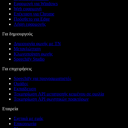
Εφαρμογή για Windows
Web εφαρμογή
Επέκταση για Chrome
Πρόσθετο για Edge
Λήψη εφαρμογής
Για δημιουργούς
Δημιουργία φωνής με ΤΝ
Μεταγλώττιση
Κλωνοποίηση φωνής
Speechify Studio
Για επιχειρήσεις
Speechify για προγραμματιστές
Ομάδες
Εκπαίδευση
Τεκμηρίωση API μετατροπής κειμένου σε ομιλία
Τεκμηρίωση API φωνητικών πρακτόρων
Εταιρεία
Σχετικά με εμάς
Επικοινωνία