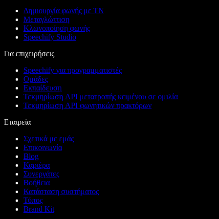
Δημιουργία φωνής με ΤΝ
Μεταγλώττιση
Κλωνοποίηση φωνής
Speechify Studio
Για επιχειρήσεις
Speechify για προγραμματιστές
Ομάδες
Εκπαίδευση
Τεκμηρίωση API μετατροπής κειμένου σε ομιλία
Τεκμηρίωση API φωνητικών πρακτόρων
Εταιρεία
Σχετικά με εμάς
Επικοινωνία
Blog
Καριέρα
Συνεργάτες
Βοήθεια
Κατάσταση συστήματος
Τύπος
Brand Kit