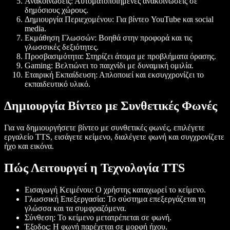
Ανακοινώσεις
: Αυτοματοποιημένες ανακοινώσεις σε
δημόσιους χώρους.
Δημιουργία Περιεχομένου
: Για βίντεο YouTube και social
media.
Εκμάθηση Γλωσσών
: Βοηθά στην προφορά και τις
γλωσσικές δεξιότητες.
Προσβασιμότητα
: Στηρίζει άτομα με προβλήματα όρασης.
Gaming
: Βελτιώνει το παιχνίδι με δυναμική ομιλία.
Εταιρική Εκπαίδευση
: Απλοποιεί και εκσυγχρονίζει το
εκπαιδευτικό υλικό.
Δημιουργία Βίντεο με Συνθετικές Φωνές
Για να δημιουργήσετε βίντεο με συνθετικές φωνές, επιλέγετε
εργαλείο TTS, εισάγετε κείμενο, διαλέγετε φωνή και συγχρονίζετε
ήχο και εικόνα.
Πώς Λειτουργεί η Τεχνολογία TTS
Εισαγωγή Κειμένου
: Ο χρήστης καταχωρεί το κείμενο.
Γλωσσική Επεξεργασία
: Το σύστημα επεξεργάζεται τη
γλώσσα και τα συμφραζόμενα.
Σύνθεση
: Το κείμενο μετατρέπεται σε φωνή.
Έξοδος
: Η φωνή παρέχεται σε μορφή ήχου.