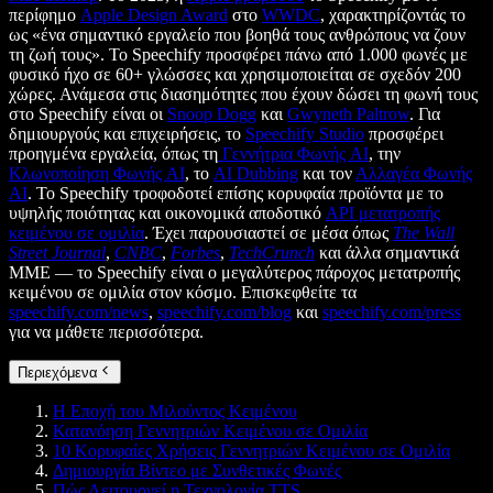
περίφημο
Apple Design Award
στο
WWDC
, χαρακτηρίζοντάς το
ως «ένα σημαντικό εργαλείο που βοηθά τους ανθρώπους να ζουν
τη ζωή τους». Το Speechify προσφέρει πάνω από 1.000 φωνές με
φυσικό ήχο σε 60+ γλώσσες και χρησιμοποιείται σε σχεδόν 200
χώρες. Ανάμεσα στις διασημότητες που έχουν δώσει τη φωνή τους
στο Speechify είναι οι
Snoop Dogg
και
Gwyneth Paltrow
. Για
δημιουργούς και επιχειρήσεις, το
Speechify Studio
προσφέρει
προηγμένα εργαλεία, όπως τη
Γεννήτρια Φωνής AI
, την
Κλωνοποίηση Φωνής AI
, το
AI Dubbing
και τον
Αλλαγέα Φωνής
AI
. Το Speechify τροφοδοτεί επίσης κορυφαία προϊόντα με το
υψηλής ποιότητας και οικονομικά αποδοτικό
API μετατροπής
κειμένου σε ομιλία
. Έχει παρουσιαστεί σε μέσα όπως
The Wall
Street Journal
,
CNBC
,
Forbes
,
TechCrunch
και άλλα σημαντικά
ΜΜΕ — το Speechify είναι ο μεγαλύτερος πάροχος μετατροπής
κειμένου σε ομιλία στον κόσμο. Επισκεφθείτε τα
speechify.com/news
,
speechify.com/blog
και
speechify.com/press
για να μάθετε περισσότερα.
Περιεχόμενα
Η Εποχή του Μιλούντος Κειμένου
Κατανόηση Γεννητριών Κειμένου σε Ομιλία
10 Κορυφαίες Χρήσεις Γεννητριών Κειμένου σε Ομιλία
Δημιουργία Βίντεο με Συνθετικές Φωνές
Πώς Λειτουργεί η Τεχνολογία TTS