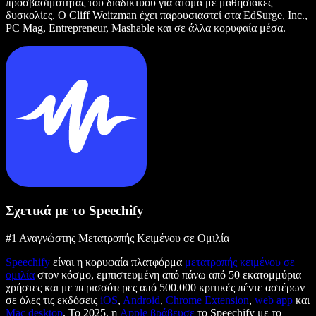
προσβασιμότητας του διαδικτύου για άτομα με μαθησιακές
δυσκολίες. Ο Cliff Weitzman έχει παρουσιαστεί στα EdSurge, Inc.,
PC Mag, Entrepreneur, Mashable και σε άλλα κορυφαία μέσα.
Σχετικά με το Speechify
#1 Αναγνώστης Μετατροπής Κειμένου σε Ομιλία
Speechify
είναι η κορυφαία πλατφόρμα
μετατροπής κειμένου σε
ομιλία
στον κόσμο, εμπιστευμένη από πάνω από 50 εκατομμύρια
χρήστες και με περισσότερες από 500.000 κριτικές πέντε αστέρων
σε όλες τις εκδόσεις
iOS
,
Android
,
Chrome Extension
,
web app
και
Mac desktop
. Το 2025, η
Apple βράβευσε
το Speechify με το