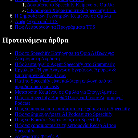
Δοκιμάστε το Speechify Κείμενο σε Ομιλία
5 Κορυφαία Χαρακτηριστικά Speechify TTS:
Η Σημασία των Γεννητριών Κειμένου σε Ομιλία
Λήψη Ήχου από TTS
Πώς Λειτουργούν τα Προγράμματα TTS
Προτεινόμενα άρθρα
Πώς το Speechify Κατήργησε τα Όρια Λέξεων για
Απεριόριστη Ακρόαση
Πώς λειτουργεί ο Agent Speechify στο Grammarly
Εργαλεία ΤΝ για Ανάγνωση Εγγράφων, Άρθρων &
Επιστημονικών Κειμένων
Γιατί το Speechify είναι καλύτερη επιλογή από τα
παραδοσιακά podcasts
Μετατροπή Κειμένου σε Ομιλία για Επαγγελματίες
Πώς το Speechify Βοηθά Όλους να Γίνουν Δημιουργοί
Podcast
Πώς να παραλείπετε αυτόματα περιεχόμενο στο Speechify
Πώς να δημιουργήσετε AI Podcast στο Speechify
Πώς να Κρατάτε Σημειώσεις στο Speechify
Πώς να χρησιμοποιείτε τη λειτουργία Recap AI του
Speechify
Αναγνώστης Φωνής AI