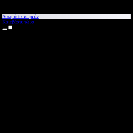
Δοκιμάστε δωρεάν
Κατεβάστε τώρα
Προϊόντα
Κείμενο σε Ομιλία
Εφαρμογές για iPhone & iPad
Εφαρμογή για Android
Επέκταση για Chrome
Επέκταση για Edge
Web εφαρμογή
Εφαρμογή για Mac
Εφαρμογή για Windows