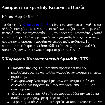
Δοκιμάστε το Speechify Κείμενο σε Ομιλία
Κόστος
: Δωρεάν δοκιμή
Το Speechify
Κείμενο σε Ομιλία
είναι ένα καινοτόμο εργαλείο που
άλλαξε τον τρόπο με τον οποίο οι άνθρωποι αξιοποιούν κειμενικό
περιεχόμενο. Με τεχνολογία TTS, το Speechify μετατρέπει γραπτό
κείμενο σε ρεαλιστική φωνή–ιδανικό για μαθησιακές δυσκολίες,
προβλήματα όρασης ή προτίμηση ακουστικής μάθησης. Η
προσαρμοστικότητά του εξασφαλίζει εύκολη χρήση σε πολλές
συσκευές, δίνοντας τη δυνατότητα ακρόασης παντού.
5 Κορυφαία Χαρακτηριστικά Speechify TTS:
Ποιότητα Φωνής
: Το Speechify προσφέρει πολλές
ρεαλιστικές φωνές σε πολλές γλώσσες για φυσική εμπειρία
ακρόασης.
Ενσωμάτωση
: Λειτουργεί με browser, κινητά και άλλες
συσκευές. Μετατρέπει κείμενο από web, email, PDF σε
φωνή άμεσα.
Έλεγχος Ταχύτητας
: Ο χρήστης προσαρμόζει την ταχύτητα
απόδοσης για γρήγορη ή αργή ακρόαση.
Ακρόαση Εκτός Δικτύου
: Μπορείτε να αποθηκεύσετε και να