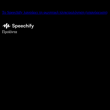
Το Speechify λανσάρει τη φωνητική πληκτρολόγηση (υπαγόρευση)
Γράψτε 5× πιο γρήγορα με φωνητική πληκτρολόγηση
Προϊόντα
Μάθετε περισσότερα