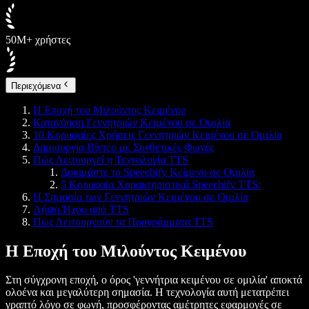
50M+ χρήστες
Περιεχόμενα
Η Εποχή του Μιλούντος Κειμένου
Κατανόηση Γεννητριών Κειμένου σε Ομιλία
10 Κορυφαίες Χρήσεις Γεννητριών Κειμένου σε Ομιλία
Δημιουργία Βίντεο με Συνθετικές Φωνές
Πώς Λειτουργεί η Τεχνολογία TTS
Δοκιμάστε το Speechify Κείμενο σε Ομιλία
5 Κορυφαία Χαρακτηριστικά Speechify TTS:
Η Σημασία των Γεννητριών Κειμένου σε Ομιλία
Λήψη Ήχου από TTS
Πώς Λειτουργούν τα Προγράμματα TTS
Η Εποχή του Μιλούντος Κειμένου
Στη σύγχρονη εποχή, ο όρος 'γεννήτρια κειμένου σε ομιλία' αποκτά
ολοένα και μεγαλύτερη σημασία. Η τεχνολογία αυτή μετατρέπει
γραπτό λόγο σε φωνή, προσφέροντας αμέτρητες εφαρμογές σε