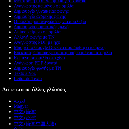
Μετατροπή PDF σε ομιλία για Android
Αναγνώστης κειμένου σε ομιλία
Δημιουργία γυναικείας φωνής
Δημιουργία ανδρικής φωνής
Οι καλύτεροι αναγνώστες για δυσλεξία
Δημιουργία ρομποτικής φωνής
Anime κείμενο σε ομιλία
Αλλαγή φωνής με ΤΝ
Αναγνώστης PDF με ήχο
Μπορεί το Google Docs να μου διαβάζει κείμενο;
Επέκταση Chrome για μετατροπή κειμένου σε ομιλία
Κείμενο σε ομιλία στα χίντι
Ανάγνωση PDF δυνατά
Δημιουργία φωνής με ΤΝ
Texto a Voz
Leitor de Texto
Δείτε και σε άλλες γλώσσες
العربية
Magyar
中文 (简体)
中文 (台灣)
中文 (简体 中国大陆)