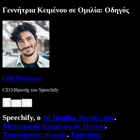
Γεννήτρια Κειμένου σε Ομιλία: Οδηγός
Cliff Weitzman
CEO/Ιδρυτής του Speechify
Speechify, ο
AI Βοηθός Φωνής σας
.
Μετατροπή Κειμένου σε Ομιλία
.
Υπαγόρευση Φωνής
.
Γρήγορες