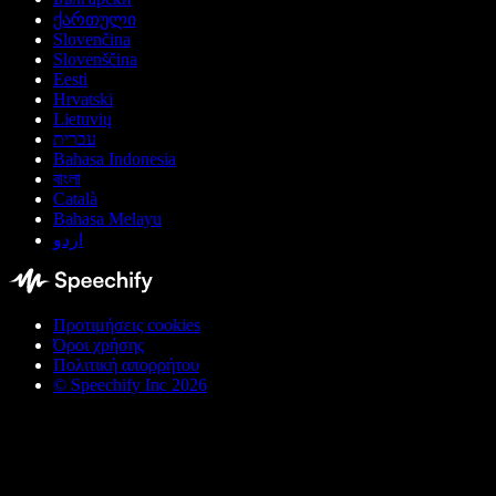
ქართული
Slovenčina
Slovenščina
Eesti
Hrvatski
Lietuvių
עברית
Bahasa Indonesia
বাংলা
Català
Bahasa Melayu
اردو
Προτιμήσεις cookies
Όροι χρήσης
Πολιτική απορρήτου
© Speechify Inc 2026