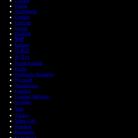
Čeština
Dansk
Nederlands
English
Français
Suomi
Deutsch
हिन्दी
Italiano
日本語
한국어
Norsk bokmål
Polski
Português Brasileiro
Русский
Українська
Español
Español (México)
Svenska
ไทย
Türkçe
Tiếng Việt
Română
Português
Български