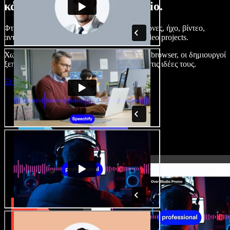
κάνετε με το Speechify Studio.
Φτιάξτε voice overs, προσθέστε δωρεάν εικόνες, ήχο, βίντεο,
αντιγραφή φωνής – ολοκληρωμένα audio/video projects.
Χωρίς καμπύλη εκμάθησης και με όλα στον browser, οι δημιουργοί
ξεπερνούν τα κλασικά όρια και δίνουν ζωή στις ιδέες τους.
Ξεκινήστε με το Studio