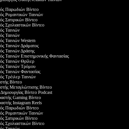
γός Παρωδιών Βίντεο
γός Ρομαντικών Ταινιών
γός Σατιρικών Βίντεο
γός Σχολιαστικών Βίντεο
γός Ταινιών
γός Ταινιών
γός Ταινιών Western
γός Ταινιών Δράματος
γός Ταινιών Δράσης
γός Ταινιών Επιστημονικής Φαντασίας
γός Ταινιών Θρίλερ
γός Ταινιών Τρόμου
γός Ταινιών Φαντασίας
γός Τρέιλερ Ταινιών
αστής Βίντεο
αστής Μεταγλώττισης Βίντεο
ο Δημιουργίας Βίντεο Podcast
υαστής Gaming Βίντεο
υαστής Instagram Reels
γός Παρωδιών Βίντεο
γός Ρομαντικών Ταινιών
γός Σατιρικών Βίντεο
γός Σχολιαστικών Βίντεο
γός Ταινιών