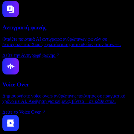
Αντιγραφή φωνής
Φτιάξτε ποιοτικά AI αντίγραφα ανθρώπινων φωνών σε
δευτερόλεπτα. Χωρίς εγκατάσταση, κατευθείαν στον browser.
Δείτε την Αντιγραφή φωνής
Voice Over
Δημιουργήστε voice overs ανθρώπινης ποιότητας σε πραγματικό
χρόνο με AI. Αφήγηση για κείμενα, βίντεο – σε κάθε στυλ.
Δείτε το Voice Over