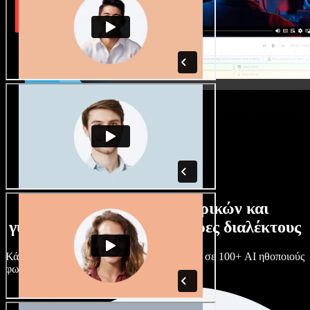
Τεράστια συλλογή ανδρικών και
γυναικείων φωνών με άπειρες διαλέκτους
Κάθε έργο είναι μοναδικό. Διάλεξε ανάμεσα σε 100+ AI ηθοποιούς
φωνής & διαλέκτους και κάν’ τους όπως θες.