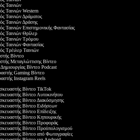
γός Ταινιών
γός Ταινιών Western
γός Ταινιών Δράματος
γός Ταινιών Δράσης
γός Ταινιών Επιστημονικής Φαντασίας
γός Ταινιών Θρίλερ
γός Ταινιών Τρόμου
γός Ταινιών Φαντασίας
γός Τρέιλερ Ταινιών
αστής Βίντεο
αστής Μεταγλώττισης Βίντεο
ο Δημιουργίας Βίντεο Podcast
υαστής Gaming Βίντεο
υαστής Instagram Reels
κευαστής Βίντεο TikTok
κευαστής Βίντεο Αυτοκινήτου
κευαστής Βίντεο Διακόσμησης
κευαστής Βίντεο Ειδήσεων
κευαστής Βίντεο Επίδειξης
κευαστής Βίντεο Κηπουρικής
κευαστής Βίντεο Προφοράς
κευαστής Βίντεο Προϋπολογισμού
κευαστής Βίντεο από Φωτογραφίες
κευαστής Βίντεο για Android