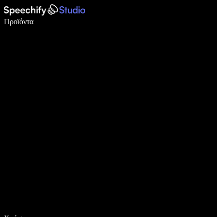
Γράψτε 5× πιο γρήγορα με φωνητική πληκτρολόγηση
Προϊόντα
Μάθετε περισσότερα