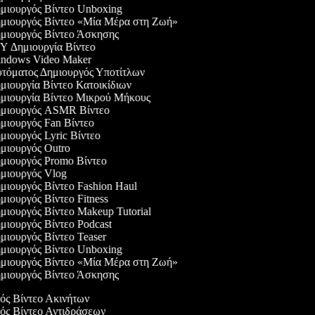
ιουργός Βίντεο Unboxing
μιουργός Βίντεο «Μία Μέρα στη Ζωή»
ιουργός Βίντεο Άσκησης
 Δημιουργία Βίντεο
ndows Video Maker
όματος Δημιουργός Υποτίτλων
ιουργία Βίντεο Κατοικίδιων
μιουργία Βίντεο Μικρού Μήκους
μιουργός ASMR Βίντεο
ιουργός Fan Βίντεο
ιουργός Lyric Βίντεο
ιουργός Outro
ιουργός Promo Βίντεο
μιουργός Vlog
ιουργός Βίντεο Fashion Haul
ιουργός Βίντεο Fitness
ιουργός Βίντεο Makeup Tutorial
ιουργός Βίντεο Podcast
ιουργός Βίντεο Teaser
ιουργός Βίντεο Unboxing
μιουργός Βίντεο «Μία Μέρα στη Ζωή»
ιουργός Βίντεο Άσκησης
γός Βίντεο Ακινήτων
γός Βίντεο Αντιδράσεων