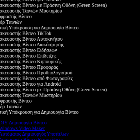
κευαστής Βίντεο με Πράσινη Οθόνη (Green Screen)
κευαστής Ταινιών Μυστηρίου
ραστής Βίντεο
ρ Ταινιών
κή Υπόκρουση για Δημιουργία Βίντεο
κευαστής Βίντεο TikTok
κευαστής Βίντεο Αυτοκινήτου
κευαστής Βίντεο Διακόσμησης
κευαστής Βίντεο Ειδήσεων
κευαστής Βίντεο Επίδειξης
κευαστής Βίντεο Κηπουρικής
κευαστής Βίντεο Προφοράς
κευαστής Βίντεο Προϋπολογισμού
κευαστής Βίντεο από Φωτογραφίες
κευαστής Βίντεο για Android
κευαστής Βίντεο με Πράσινη Οθόνη (Green Screen)
κευαστής Ταινιών Μυστηρίου
ραστής Βίντεο
ρ Ταινιών
κή Υπόκρουση για Δημιουργία Βίντεο
IY Δημιουργία Βίντεο
Windows Video Maker
υτόματος Δημιουργός Υποτίτλων
ημιουργία Βίντεο Κατοικίδιων