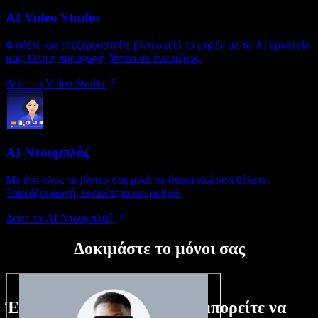
AI Video Studio
Φτιάξτε και επεξεργαστείτε βίντεο από το μηδέν με τα AI εργαλεία
μας. Όλη η παραγωγή βίντεο σε ένα μέρος.
Δείτε το Video Studio
AI Ντουμπλάζ
Με ένα κλικ, το βίντεό σας μιλά σε όποια γλώσσα θέλετε.
Ταιριάζει φωνή, τονικότητα και ρυθμό.
Δείτε το AI Ντουμπλάζ
Δοκιμάστε το μόνοι σας
Ένα μικρό δείγμα από όσα μπορείτε να