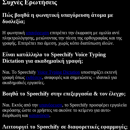
Συχνές Ερωτήσεις
Πώς βοηθά η φωνητική υπαγόρευση άτομα με
δυσλεξία;
Η φωνητική
υπαγόρευση
επιτρέπει την έκφραση με ομιλία αντί
πληκτρολόγησης, μειώνοντας την πίεση της ορθογραφίας και της
γραφής. Επιτρέπει πιο άμεση, χωρίς κόπο διατύπωση ιδεών.
Είναι κατάλληλο το Speechify Voice Typing
Dictation για ακαδημαϊκή γραφή
;
Ναι. Το Speechify
Voice Typing Dictation
υποστηρίζει εκτενή
γραφή όπως
εκθέσεις
, αναφορές και σημειώσεις – ιδανικό για
ακαδημαϊκές εργασίες.
Βοηθά το Speechify στην επεξεργασία & τον έλεγχο;
Ναι. Εκτός από την
υπαγόρευση
, το Speechify προσφέρει εργαλεία
ακρόασης ώστε οι χρήστες να ακούνε το κείμενο για αυτο-
διόρθωση και
κατανόηση
.
Λειτουργεί το Speechify σε διαφορετικές εφαρμογές;