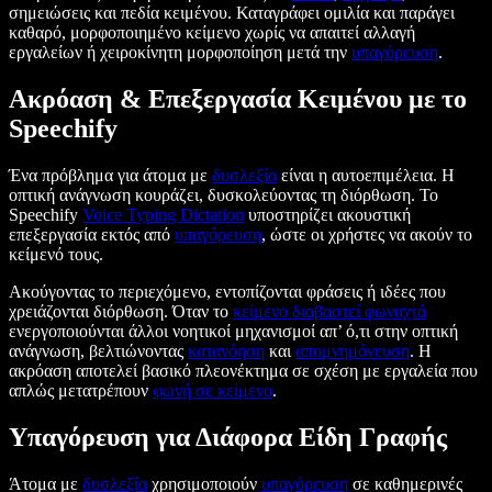
σημειώσεις και πεδία κειμένου. Καταγράφει ομιλία και παράγει
καθαρό, μορφοποιημένο κείμενο χωρίς να απαιτεί αλλαγή
εργαλείων ή χειροκίνητη μορφοποίηση μετά την
υπαγόρευση
.
Ακρόαση & Επεξεργασία Κειμένου με το
Speechify
Ένα πρόβλημα για άτομα με
δυσλεξία
είναι η αυτοεπιμέλεια. Η
οπτική ανάγνωση κουράζει, δυσκολεύοντας τη διόρθωση. Το
Speechify
Voice Typing Dictation
υποστηρίζει ακουστική
επεξεργασία εκτός από
υπαγόρευση
, ώστε οι χρήστες να ακούν το
κείμενό τους.
Ακούγοντας το περιεχόμενο, εντοπίζονται φράσεις ή ιδέες που
χρειάζονται διόρθωση. Όταν το
κείμενο διαβαστεί φωναχτά
ενεργοποιούνται άλλοι νοητικοί μηχανισμοί απ’ ό,τι στην οπτική
ανάγνωση, βελτιώνοντας
κατανόηση
και
απομνημόνευση
. Η
ακρόαση αποτελεί βασικό πλεονέκτημα σε σχέση με εργαλεία που
απλώς μετατρέπουν
φωνή σε κείμενο
.
Υπαγόρευση για Διάφορα Είδη Γραφής
Άτομα με
δυσλεξία
χρησιμοποιούν
υπαγόρευση
σε καθημερινές