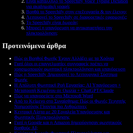
Είναι κατάλληλο το Speechify Voice Typing Dictation
για ακαδημαϊκή γραφή;
Βοηθά το Speechify στην επεξεργασία & τον έλεγχο;
Λειτουργεί το Speechify σε διαφορετικές εφαρμογές;
Το Speechify είναι δωρεάν;
Μπορεί η υπαγόρευση να αντικαταστήσει την
πληκτρολόγηση;
Προτεινόμενα άρθρα
Πώς οι Βοηθοί Φωνής Έχουν Αλλάξει με τα Χρόνια
Γιατί όλοι οι επαγγελματίες συγγραφείς πρέπει να
χρησιμοποιούν φωνητική πληκτρολόγηση και υπαγόρευση
Πώς η Speechify Δημιουργεί το Λειτουργικό Σύστημα
Φωνής
Η Απόλυτη Φωνητική Ροή Εργασίας: AI Υπαγόρευση +
Μετατροπή Κειμένου σε Ομιλία + ChatGPT/Claude
Πώς να υπαγορεύετε στο Microsoft Word
Από το Κείμενο στο Συναίσθημα: Πώς οι Φωνές Τεχνητής
Νοημοσύνης Γίνονται πιο Ανθρώπινες
Κεντρική Λίστα με 20 Εργαλεία Υπαγόρευσης και
Φωνητικής Πληκτρολόγησης
Γιατί η Google και η Amazon δημιούργησαν φωνητικούς
βοηθούς AI;