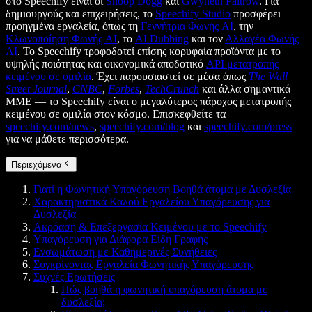
στο Speechify είναι οι
Snoop Dogg
και
Gwyneth Paltrow
. Για
δημιουργούς και επιχειρήσεις, το
Speechify Studio
προσφέρει
προηγμένα εργαλεία, όπως τη
Γεννήτρια Φωνής AI
, την
Κλωνοποίηση Φωνής AI
, το
AI Dubbing
και τον
Αλλαγέα Φωνής
AI
. Το Speechify τροφοδοτεί επίσης κορυφαία προϊόντα με το
υψηλής ποιότητας και οικονομικά αποδοτικό
API μετατροπής
κειμένου σε ομιλία
. Έχει παρουσιαστεί σε μέσα όπως
The Wall
Street Journal
,
CNBC
,
Forbes
,
TechCrunch
και άλλα σημαντικά
ΜΜΕ — το Speechify είναι ο μεγαλύτερος πάροχος μετατροπής
κειμένου σε ομιλία στον κόσμο. Επισκεφθείτε τα
speechify.com/news
,
speechify.com/blog
και
speechify.com/press
για να μάθετε περισσότερα.
Περιεχόμενα
Γιατί η Φωνητική Υπαγόρευση Βοηθά άτομα με Δυσλεξία
Χαρακτηριστικά Καλού Εργαλείου Υπαγόρευσης για
Δυσλεξία
Ακρόαση & Επεξεργασία Κειμένου με το Speechify
Υπαγόρευση για Διάφορα Είδη Γραφής
Ενσωμάτωση με Καθημερινές Συνήθειες
Συγκρίνοντας Εργαλεία Φωνητικής Υπαγόρευσης
Συχνές Ερωτήσεις
Πώς βοηθά η φωνητική υπαγόρευση άτομα με
δυσλεξία;