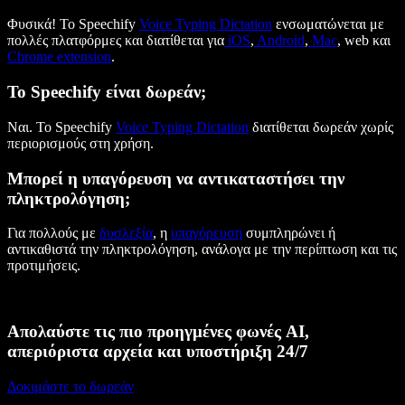
Φυσικά! Το Speechify
Voice Typing Dictation
ενσωματώνεται με
πολλές πλατφόρμες και διατίθεται για
iOS
,
Android
,
Mac
, web και
Chrome extension
.
Το Speechify είναι δωρεάν;
Ναι. Το Speechify
Voice Typing Dictation
διατίθεται δωρεάν χωρίς
περιορισμούς στη χρήση.
Μπορεί η υπαγόρευση να αντικαταστήσει την
πληκτρολόγηση;
Για πολλούς με
δυσλεξία
, η
υπαγόρευση
συμπληρώνει ή
αντικαθιστά την πληκτρολόγηση, ανάλογα με την περίπτωση και τις
προτιμήσεις.
Απολαύστε τις πιο προηγμένες φωνές AI,
απεριόριστα αρχεία και υποστήριξη 24/7
Δοκιμάστε το δωρεάν