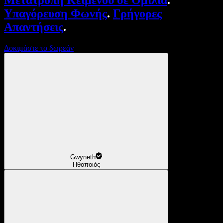
Μετατροπή Κειμένου σε Ομιλία
.
Υπαγόρευση Φωνής
.
Γρήγορες
Απαντήσεις
.
Δοκιμάστε το δωρεάν
Gwyneth
Ηθοποιός