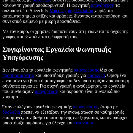
κάνουν τη γραφή αποθαρρυντική. Η φωνητική
υπαγόρευση
τα
απλοποιεί. Το Speechify
Voice Typing Dictation
χειρίζεται
αυτόματα σημεία στίξης και φράσεις, δίνοντας αυτοπεποίθηση και
συνεκτικό κείμενο με μικρή προσπάθεια.
Με τον καιρό, οι χρήστες διαπιστώνουν ότι μειώνεται το άγχος της
γραφής και βελτιώνεται η έκφρασή τους.
Συγκρίνοντας Εργαλεία Φωνητικής
Υπαγόρευσης
Δεν είναι όλα τα εργαλεία φωνητικής
υπαγόρευσης
ίδια σε
προσβασιμότητα
και υποστήριξη γραφής για
δυσλεξία
. Ορισμένα
είναι μόνο για βασική μεταγραφή και δεν υποστηρίζουν ακρόαση ή
σύνθετες εργασίες. Για συχνή γραφή ή αναθεώρηση, τα εργαλεία
που συνδυάζουν
υπαγόρευση
και ακρόαση είναι συνολικά πιο
χρήσιμα.
Όταν επιλέγουν εργαλείο φωνητικής
υπαγόρευσης
, άτομα με
δυσλεξία
πρέπει να εξετάζουν την ενσωμάτωση σε καθημερινές
εφαρμογές, τον βαθμό απαιτούμενης επεξεργασίας και αν υπάρχει
υποστήριξη ακρόασης για έλεγχο και
κατανόηση
.