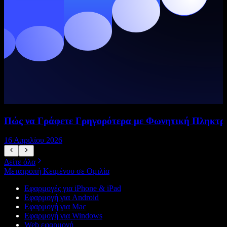
Πώς να Γράφετε Γρηγορότερα με Φωνητική Πληκτρ
16 Απριλίου 2026
5
Δείτε όλα
Μετατροπή Κειμένου σε Ομιλία
Εφαρμογές για iPhone & iPad
Εφαρμογή για Android
Εφαρμογή για Mac
Εφαρμογή για Windows
Web εφαρμογή