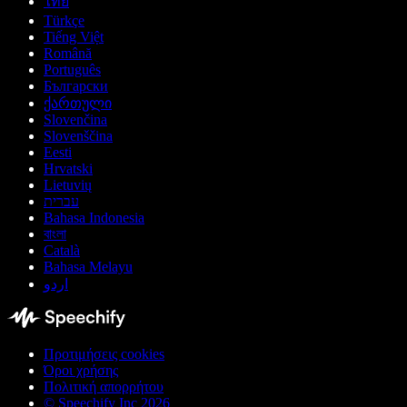
ไทย
Türkçe
Tiếng Việt
Română
Português
Български
ქართული
Slovenčina
Slovenščina
Eesti
Hrvatski
Lietuvių
עברית
Bahasa Indonesia
বাংলা
Català
Bahasa Melayu
اردو
Προτιμήσεις cookies
Όροι χρήσης
Πολιτική απορρήτου
© Speechify Inc 2026