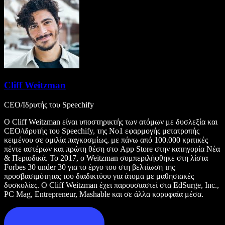
Cliff Weitzman
CEO/Ιδρυτής του Speechify
Ο Cliff Weitzman είναι υποστηρικτής των ατόμων με δυσλεξία και
CEO/ιδρυτής του Speechify, της Νο1 εφαρμογής μετατροπής
κειμένου σε ομιλία παγκοσμίως, με πάνω από 100.000 κριτικές
πέντε αστέρων και πρώτη θέση στο App Store στην κατηγορία Νέα
& Περιοδικά. Το 2017, ο Weitzman συμπεριλήφθηκε στη λίστα
Forbes 30 under 30 για το έργο του στη βελτίωση της
προσβασιμότητας του διαδικτύου για άτομα με μαθησιακές
δυσκολίες. Ο Cliff Weitzman έχει παρουσιαστεί στα EdSurge, Inc.,
PC Mag, Entrepreneur, Mashable και σε άλλα κορυφαία μέσα.