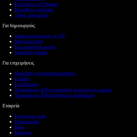
Επέκταση για Chrome
Πρόσθετο για Edge
Λήψη εφαρμογής
Για δημιουργούς
Δημιουργία φωνής με ΤΝ
Μεταγλώττιση
Κλωνοποίηση φωνής
Speechify Studio
Για επιχειρήσεις
Speechify για προγραμματιστές
Ομάδες
Εκπαίδευση
Τεκμηρίωση API μετατροπής κειμένου σε ομιλία
Τεκμηρίωση API φωνητικών πρακτόρων
Εταιρεία
Σχετικά με εμάς
Επικοινωνία
Blog
Καριέρα