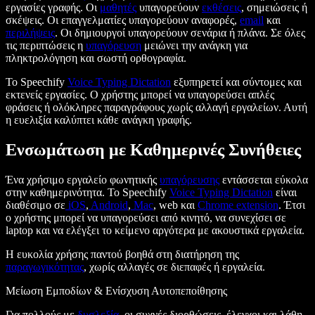
εργασίες γραφής. Οι
μαθητές
υπαγορεύουν
εκθέσεις
, σημειώσεις ή
σκέψεις. Οι επαγγελματίες υπαγορεύουν αναφορές,
email
και
περιλήψεις
. Οι δημιουργοί υπαγορεύουν σενάρια ή πλάνα. Σε όλες
τις περιπτώσεις η
υπαγόρευση
μειώνει την ανάγκη για
πληκτρολόγηση και σωστή ορθογραφία.
Το Speechify
Voice Typing Dictation
εξυπηρετεί και σύντομες και
εκτενείς εργασίες. Ο χρήστης μπορεί να υπαγορεύσει απλές
φράσεις ή ολόκληρες παραγράφους χωρίς αλλαγή εργαλείων. Αυτή
η ευελιξία καλύπτει κάθε ανάγκη γραφής.
Ενσωμάτωση με Καθημερινές Συνήθειες
Ένα χρήσιμο εργαλείο φωνητικής
υπαγόρευσης
εντάσσεται εύκολα
στην καθημερινότητα. Το Speechify
Voice Typing Dictation
είναι
διαθέσιμο σε
iOS
,
Android
,
Mac
, web και
Chrome extension
. Έτσι
ο χρήστης μπορεί να υπαγορεύσει από κινητό, να συνεχίσει σε
laptop και να ελέγξει το κείμενο αργότερα με ακουστικά εργαλεία.
Η ευκολία χρήσης παντού βοηθά στη διατήρηση της
παραγωγικότητας
, χωρίς αλλαγές σε διεπαφές ή εργαλεία.
Μείωση Εμποδίων & Ενίσχυση Αυτοπεποίθησης
Για πολλούς με
δυσλεξία
, οι συχνές διορθώσεις, έλεγχοι και λάθη