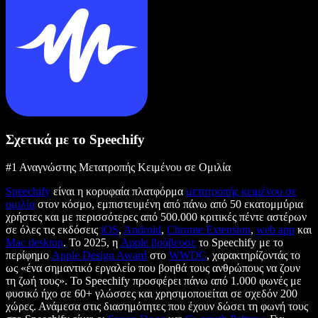
Σχετικά με το Speechify
#1 Αναγνώστης Μετατροπής Κειμένου σε Ομιλία
Speechify
είναι η κορυφαία πλατφόρμα
μετατροπής κειμένου σε
ομιλία
στον κόσμο, εμπιστευμένη από πάνω από 50 εκατομμύρια
χρήστες και με περισσότερες από 500.000 κριτικές πέντε αστέρων
σε όλες τις εκδόσεις
iOS
,
Android
,
Chrome Extension
,
web app
και
Mac desktop
. Το 2025, η
Apple βράβευσε
το Speechify με το
περίφημο
Apple Design Award
στο
WWDC
, χαρακτηρίζοντάς το
ως «ένα σημαντικό εργαλείο που βοηθά τους ανθρώπους να ζουν
τη ζωή τους». Το Speechify προσφέρει πάνω από 1.000 φωνές με
φυσικό ήχο σε 60+ γλώσσες και χρησιμοποιείται σε σχεδόν 200
χώρες. Ανάμεσα στις διασημότητες που έχουν δώσει τη φωνή τους