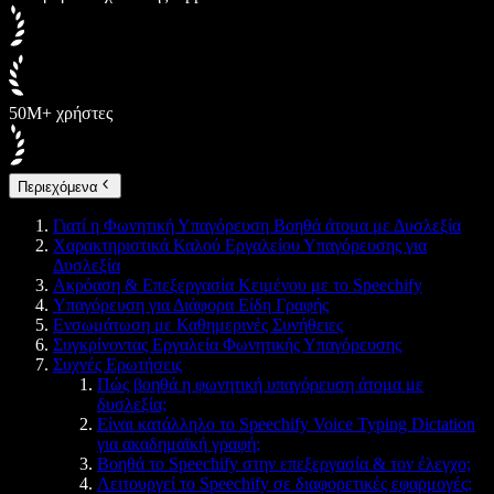
50M+ χρήστες
Περιεχόμενα
Γιατί η Φωνητική Υπαγόρευση Βοηθά άτομα με Δυσλεξία
Χαρακτηριστικά Καλού Εργαλείου Υπαγόρευσης για
Δυσλεξία
Ακρόαση & Επεξεργασία Κειμένου με το Speechify
Υπαγόρευση για Διάφορα Είδη Γραφής
Ενσωμάτωση με Καθημερινές Συνήθειες
Συγκρίνοντας Εργαλεία Φωνητικής Υπαγόρευσης
Συχνές Ερωτήσεις
Πώς βοηθά η φωνητική υπαγόρευση άτομα με
δυσλεξία;
Είναι κατάλληλο το Speechify Voice Typing Dictation
για ακαδημαϊκή γραφή;
Βοηθά το Speechify στην επεξεργασία & τον έλεγχο;
Λειτουργεί το Speechify σε διαφορετικές εφαρμογές;