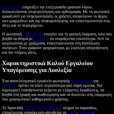
Η δυσλεξία
επηρεάζει την επεξεργασία γραπτού λόγου,
δυσκολεύοντας πληκτρολόγηση και ορθογραφία. Με τη φωνητική
γραφή αντί για πληκτρολόγηση, οι χρήστες αποφεύγουν το άγχος
των γραμμάτων και της πληκτρολόγησης και επικεντρώνονται στις
ιδέες και το περιεχόμενο.
Η φωνητική
υπαγόρευση
ενισχύει και τη φυσική έκφραση, κάτι που
βοηθά τα άτομα με
δυσλεξία
να εκφράζονται ευκολότερα. Αντί να
ασχολούνται με γράμματα, επικεντρώνονται στη διατύπωση
σκέψεων. Έτσι γράφουν γρηγορότερα, με λιγότερη απογοήτευση
και πιο πλήρεις ιδέες.
Χαρακτηριστικά Καλού Εργαλείου
Υπαγόρευσης για Δυσλεξία
Ένα αποτελεσματικό εργαλείο φωνητικής
υπαγόρευσης
για
δυσλεξία
πρέπει να κάνει περισσότερα από λήψη ομιλίας. Να
δημιουργεί ευανάγνωστο κείμενο με ελάχιστες διορθώσεις, να
βοηθά στη γραφή και αναθεώρηση, και να δουλεύει στις εφαρμογές
που χρησιμοποιεί καθημερινά ο χρήστης.
Το Speechify
Voice Typing Dictation
πληροί τα παραπάνω,
επιτρέποντας υπαγόρευση απευθείας σε
emaiλ
,
έγγραφα
,