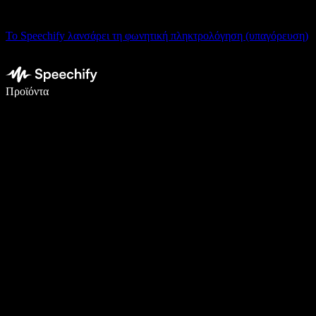
Το Speechify λανσάρει τη φωνητική πληκτρολόγηση (υπαγόρευση)
Γράψτε 5× πιο γρήγορα με φωνητική πληκτρολόγηση
Προϊόντα
Μάθετε περισσότερα