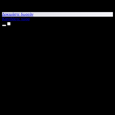
Δοκιμάστε δωρεάν
Κατεβάστε τώρα
Προϊόντα
Κείμενο σε Ομιλία
Εφαρμογές για iPhone & iPad
Εφαρμογή για Android
Επέκταση για Chrome
Επέκταση για Edge
Web εφαρμογή
Εφαρμογή για Mac
Εφαρμογή για Windows