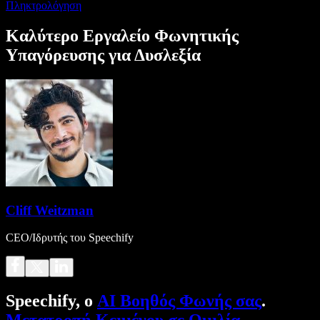
Πληκτρολόγηση
Καλύτερο Εργαλείο Φωνητικής
Υπαγόρευσης για Δυσλεξία
Cliff Weitzman
CEO/Ιδρυτής του Speechify
Speechify, ο
AI Βοηθός Φωνής σας
.