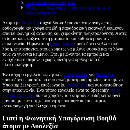
Το Speechify είναι δωρεάν;
Μπορεί η υπαγόρευση να αντικαταστήσει την
πληκτρολόγηση;
Άτομα με
δυσλεξία
συχνά δυσκολεύονται στην ανάγνωση,
ορθογραφία και γραφή επειδή η παραδοσιακή εισαγωγή κειμένου
απαιτεί φωνημική ανάλυση και χειροκίνητη πληκτρολόγηση. Αυτές
οι δυσκολίες αυξάνουν τη ματαίωση και καθυστερούν την
επικοινωνία. Η φωνητική
υπαγόρευση
προσφέρει εναλλακτική
λύση, επιτρέποντας στους χρήστες να μιλάνε φυσικά και τα λόγια
τους να γίνονται κείμενο. Έτσι μειώνονται τα εμπόδια και
ενισχύεται η σαφήνεια χωρίς πίεση για ορθογραφία ή
πληκτρολόγηση.
Ένα ισχυρό εργαλείο φωνητικής
υπαγόρευσης
για
δυσλεξία
προσφέρει περισσότερα από απλή μετατροπή ομιλίας σε κείμενο.
Υποστηρίζει γραφή, επεξεργασία,
κατανόηση
και αυτοπεποίθηση
στην επικοινωνία. Ένα τέτοιο εργαλείο είναι το Speechify
Voice
Typing Dictation
, που οι χρήστες το εκτιμούν επειδή λειτουργεί
παντού, μειώνει τη χειροκίνητη προσπάθεια και επιτρέπει
αναπαραγωγή για έλεγχο κειμένου.
Γιατί η Φωνητική Υπαγόρευση Βοηθά
άτομα με Δυσλεξία