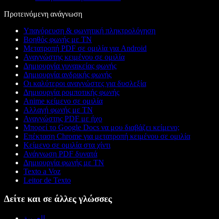
Προτεινόμενη ανάγνωση
Υπαγόρευση & φωνητική πληκτρολόγηση
Βοηθός φωνής με ΤΝ
Μετατροπή PDF σε ομιλία για Android
Αναγνώστης κειμένου σε ομιλία
Δημιουργία γυναικείας φωνής
Δημιουργία ανδρικής φωνής
Οι καλύτεροι αναγνώστες για δυσλεξία
Δημιουργία ρομποτικής φωνής
Anime κείμενο σε ομιλία
Αλλαγή φωνής με ΤΝ
Αναγνώστης PDF με ήχο
Μπορεί το Google Docs να μου διαβάζει κείμενο;
Επέκταση Chrome για μετατροπή κειμένου σε ομιλία
Κείμενο σε ομιλία στα χίντι
Ανάγνωση PDF δυνατά
Δημιουργία φωνής με ΤΝ
Texto a Voz
Leitor de Texto
Δείτε και σε άλλες γλώσσες
العربية