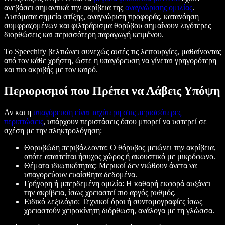
ανεβάσει σημαντικά την ακρίβεια της
αναγνώρισης ομιλίας
.
Αυτόματα σημεία στίξης, αναγνώριση προφοράς, κατανόηση
συμφραζομένων και φιλτράρισμα θορύβου σημαίνουν λιγότερες
διορθώσεις και περισσότερη παραγωγή κειμένου.
Το Speechify βελτιώνει συνεχώς αυτές τις λειτουργίες, μαθαίνοντας
από τον κάθε χρήστη, ώστε η υπαγόρευση να γίνεται γρηγορότερη
και πιο ακριβής με τον καιρό.
Περιορισμοί που Πρέπει να Λάβεις Υπόψη
Αν και η
υπαγόρευση είναι ταχύτερη στις περισσότερες
περιπτώσεις
, υπάρχουν περιστάσεις όπου μπορεί να υστερεί σε
σχέση με την πληκτρολόγηση:
Θορυβώδη περιβάλλοντα:
Ο θόρυβος μειώνει την ακρίβεια,
οπότε απαιτείται ήσυχος χώρος ή ακουστικό με μικρόφωνο.
Θέματα ιδιωτικότητας:
Μερικοί δεν νιώθουν άνετα να
υπαγορεύουν ευαίσθητα δεδομένα.
Γρήγορη ή μπερδεμένη ομιλία:
Η καθαρή εκφορά αυξάνει
την ακρίβεια, ίσως χρειαστεί πιο αργός ρυθμός.
Ειδικό λεξιλόγιο:
Τεχνικοί όροι ή συντομογραφίες ίσως
χρειαστούν χειροκίνητη διόρθωση, ανάλογα με τη γλώσσα.