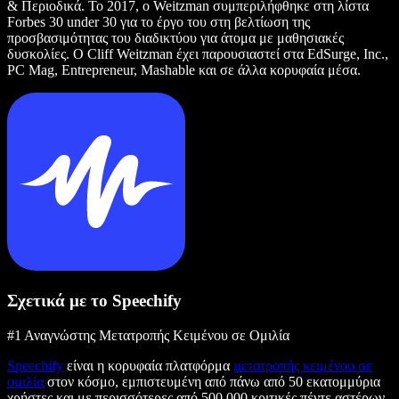
& Περιοδικά. Το 2017, ο Weitzman συμπεριλήφθηκε στη λίστα
Forbes 30 under 30 για το έργο του στη βελτίωση της
προσβασιμότητας του διαδικτύου για άτομα με μαθησιακές
δυσκολίες. Ο Cliff Weitzman έχει παρουσιαστεί στα EdSurge, Inc.,
PC Mag, Entrepreneur, Mashable και σε άλλα κορυφαία μέσα.
Σχετικά με το Speechify
#1 Αναγνώστης Μετατροπής Κειμένου σε Ομιλία
Speechify
είναι η κορυφαία πλατφόρμα
μετατροπής κειμένου σε
ομιλία
στον κόσμο, εμπιστευμένη από πάνω από 50 εκατομμύρια
χρήστες και με περισσότερες από 500.000 κριτικές πέντε αστέρων