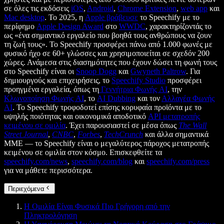
σε όλες τις εκδόσεις
iOS
,
Android
,
Chrome Extension
,
web app
και
Mac desktop
. Το 2025, η
Apple βράβευσε
το Speechify με το
περίφημο
Apple Design Award
στο
WWDC
, χαρακτηρίζοντάς το
ως «ένα σημαντικό εργαλείο που βοηθά τους ανθρώπους να ζουν
τη ζωή τους». Το Speechify προσφέρει πάνω από 1.000 φωνές με
φυσικό ήχο σε 60+ γλώσσες και χρησιμοποιείται σε σχεδόν 200
χώρες. Ανάμεσα στις διασημότητες που έχουν δώσει τη φωνή τους
στο Speechify είναι οι
Snoop Dogg
και
Gwyneth Paltrow
. Για
δημιουργούς και επιχειρήσεις, το
Speechify Studio
προσφέρει
προηγμένα εργαλεία, όπως τη
Γεννήτρια Φωνής AI
, την
Κλωνοποίηση Φωνής AI
, το
AI Dubbing
και τον
Αλλαγέα Φωνής
AI
. Το Speechify τροφοδοτεί επίσης κορυφαία προϊόντα με το
υψηλής ποιότητας και οικονομικά αποδοτικό
API μετατροπής
κειμένου σε ομιλία
. Έχει παρουσιαστεί σε μέσα όπως
The Wall
Street Journal
,
CNBC
,
Forbes
,
TechCrunch
και άλλα σημαντικά
ΜΜΕ — το Speechify είναι ο μεγαλύτερος πάροχος μετατροπής
κειμένου σε ομιλία στον κόσμο. Επισκεφθείτε τα
speechify.com/news
,
speechify.com/blog
και
speechify.com/press
για να μάθετε περισσότερα.
Περιεχόμενα
Η Ομιλία Είναι Φυσικά Πιο Γρήγορη από την
Πληκτρολόγηση