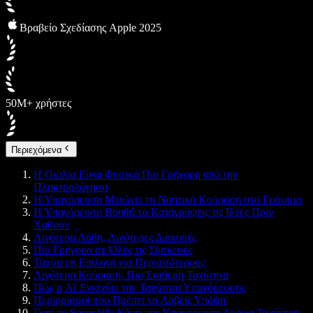
Βραβείο Σχεδίασης Apple 2025
50M+ χρήστες
Περιεχόμενα
Η Ομιλία Είναι Φυσικά Πιο Γρήγορη από την
Πληκτρολόγηση
Η Υπαγόρευση Μειώνει τη Νοητική Κούραση στο Γράψιμο
Η Υπαγόρευση Βοηθά να Καταγράψεις τις Ιδέες Πριν
Χαθούν
Λιγότερα Λάθη, Λιγότερες Διακοπές
Πιο Γρήγορα σε Όλες τις Συσκευές
Ταχύτερη Επιλογή για Περισσότερους
Λιγότερη Κούραση, Πιο Σταθερή Ταχύτητα
Πώς η AI Ενισχύει την Ταχύτητα Υπαγόρευσης
Περιορισμοί που Πρέπει να Λάβεις Υπόψη
Γιατί το Speechify Κάνει την Υπαγόρευση Ακόμα Ταχύτερη