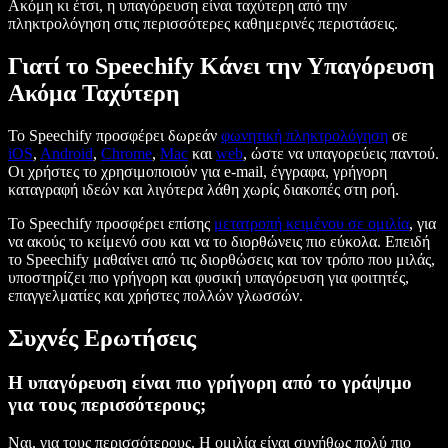
Ακόμη κι έτσι, η υπαγόρευση είναι ταχύτερη από την
πληκτρολόγηση στις περισσότερες καθημερινές περιστάσεις.
Γιατί το Speechify Κάνει την Υπαγόρευση
Ακόμα Ταχύτερη
Το Speechify προσφέρει δωρεάν
φωνητική πληκτρολόγηση
σε
iOS
,
Android
,
Chrome
,
Mac
και
web
, ώστε να υπαγορεύεις παντού.
Οι χρήστες το χρησιμοποιούν για e-mail, έγγραφα, γρήγορη
καταγραφή ιδεών και λιγότερα λάθη χωρίς διακοπές στη ροή.
Το Speechify προσφέρει επίσης
μετατροπή κειμένου σε ομιλία
, για
να ακούς το κείμενό σου και να το διορθώνεις πιο εύκολα. Επειδή
το Speechify μαθαίνει από τις διορθώσεις και τον τρόπο που μιλάς,
υποστηρίζει πιο γρήγορη και φυσική υπαγόρευση για φοιτητές,
επαγγελματίες και χρήστες πολλών γλωσσών.
Συχνές Ερωτήσεις
Η υπαγόρευση είναι πιο γρήγορη από το γράψιμο
για τους περισσότερους;
Ναι, για τους περισσότερους. Η ομιλία είναι συνήθως πολύ πιο