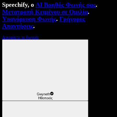
Speechify, ο
AI Βοηθός Φωνής σας
.
Μετατροπή Κειμένου σε Ομιλία
.
Υπαγόρευση Φωνής
.
Γρήγορες
Απαντήσεις
.
Δοκιμάστε το δωρεάν
Gwyneth
Ηθοποιός