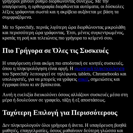
γρήγοροι χάνουν ρυθμό διορθώνοντας συνεχώς. Με την
υπαγόρευση, η ορθογραφία διορθώνεται αυτόματα, οι δύσκολες
λέξεις γράφονται σωστά και η ακρίβεια αυξάνεται με βάση τα
συμφραζόμενα.
Με το Speechify, περνάς λιγότερη ώρα διορθώνοντας μικρολάθη
και περισσότερη ώρα γράφοντας. Έτσι, μένεις συγκεντρωμένος,
κρατάς τη ροή και τελειώνεις πιο γρήγορα το κείμενό σου.
Πιο Γρήγορα σε Όλες τις Συσκευές
Η υπαγόρευση είναι ακόμη πιο αποδοτική σε κινητές συσκευές,
όπου η πληκτρολόγηση είναι αργή. Η
φωνητική πληκτρολόγηση
του Speechify λειτουργεί σε τηλέφωνα, tablets, Chromebooks και
υπολογιστές, για να μπορείς να γράφεις
email
, σημειώσεις και
έγγραφα όπου κι αν βρίσκεσαι.
Αυτή η ευελιξία διευκολύνει όσους αλλάζουν συσκευές μέσα στη
μέρα ή δουλεύουν σε γραφείο, τάξη ή εξ αποστάσεως.
Ταχύτερη Επιλογή για Περισσότερους
Δεν πληκτρολογούν όλοι γρήγορα ή άνετα. Η υπαγόρευση βοηθά
μαθητές, επαγγελματίες, όσους μαθαίνουν δεύτερη γλώσσα και