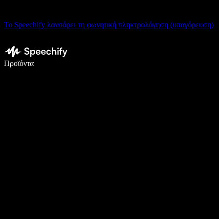
Το Speechify λανσάρει τη φωνητική πληκτρολόγηση (υπαγόρευση)
Γράψτε 5× πιο γρήγορα με φωνητική πληκτρολόγηση
Προϊόντα
Μάθετε περισσότερα