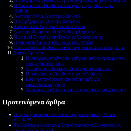
Η Υπαγόρευση Μειώνει τη Νοητική Κούραση στο Γράψιμο
Η Υπαγόρευση Βοηθά να Καταγράψεις τις Ιδέες Πριν
Χαθούν
Λιγότερα Λάθη, Λιγότερες Διακοπές
Πιο Γρήγορα σε Όλες τις Συσκευές
Ταχύτερη Επιλογή για Περισσότερους
Λιγότερη Κούραση, Πιο Σταθερή Ταχύτητα
Πώς η AI Ενισχύει την Ταχύτητα Υπαγόρευσης
Περιορισμοί που Πρέπει να Λάβεις Υπόψη
Γιατί το Speechify Κάνει την Υπαγόρευση Ακόμα Ταχύτερη
Συχνές Ερωτήσεις
Η υπαγόρευση είναι πιο γρήγορη από το γράψιμο για
τους περισσότερους;
Χρειάζομαι ειδικό εξοπλισμό για υπαγόρευση;
Η υπαγόρευση βοηθά στο writer’s block;
Είναι η υπαγόρευση αρκετά ακριβής για
επαγγελματική χρήση;
Λειτουργεί καλά σε κινητές συσκευές η υπαγόρευση;
Προτεινόμενα άρθρα
Πώς να χρησιμοποιείτε την υπαγόρευση φωνής AI στο
ChatGPT
Τα Καλύτερα Λογισμικά Υπαγόρευσης για Συγγραφείς &
Δημιουργούς το 2026