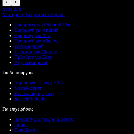
Δείτε όλα
Μετατροπή Κειμένου σε Ομιλία
Εφαρμογές για iPhone & iPad
Εφαρμογή για Android
Εφαρμογή για Mac
Εφαρμογή για Windows
Web εφαρμογή
Επέκταση για Chrome
Πρόσθετο για Edge
Λήψη εφαρμογής
Για δημιουργούς
Δημιουργία φωνής με ΤΝ
Μεταγλώττιση
Κλωνοποίηση φωνής
Speechify Studio
Για επιχειρήσεις
Speechify για προγραμματιστές
Ομάδες
Εκπαίδευση