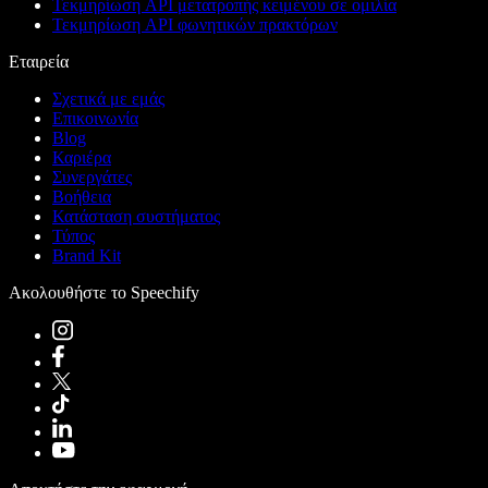
Τεκμηρίωση API μετατροπής κειμένου σε ομιλία
Τεκμηρίωση API φωνητικών πρακτόρων
Εταιρεία
Σχετικά με εμάς
Επικοινωνία
Blog
Καριέρα
Συνεργάτες
Βοήθεια
Κατάσταση συστήματος
Τύπος
Brand Kit
Ακολουθήστε το Speechify