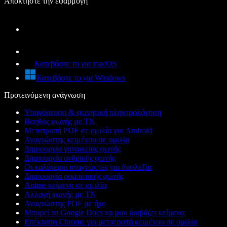
Αποκτήστε την εφαρμογή
Κατεβάστε το για macOS
Κατεβάστε το για Windows
Προτεινόμενη ανάγνωση
Υπαγόρευση & φωνητική πληκτρολόγηση
Βοηθός φωνής με ΤΝ
Μετατροπή PDF σε ομιλία για Android
Αναγνώστης κειμένου σε ομιλία
Δημιουργία γυναικείας φωνής
Δημιουργία ανδρικής φωνής
Οι καλύτεροι αναγνώστες για δυσλεξία
Δημιουργία ρομποτικής φωνής
Anime κείμενο σε ομιλία
Αλλαγή φωνής με ΤΝ
Αναγνώστης PDF με ήχο
Μπορεί το Google Docs να μου διαβάζει κείμενο;
Επέκταση Chrome για μετατροπή κειμένου σε ομιλία