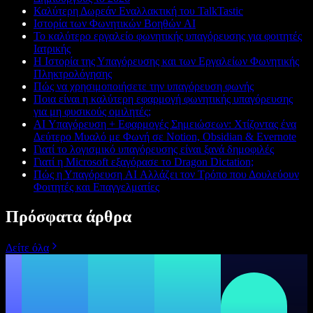
Καλύτερη Δωρεάν Εναλλακτική του TalkTastic
Ιστορία των Φωνητικών Βοηθών AI
Το καλύτερο εργαλείο φωνητικής υπαγόρευσης για φοιτητές
Ιατρικής
Η Ιστορία της Υπαγόρευσης και των Εργαλείων Φωνητικής
Πληκτρολόγησης
Πώς να χρησιμοποιήσετε την υπαγόρευση φωνής
Ποια είναι η καλύτερη εφαρμογή φωνητικής υπαγόρευσης
για μη φυσικούς ομιλητές;
AI Υπαγόρευση + Εφαρμογές Σημειώσεων: Χτίζοντας ένα
Δεύτερο Μυαλό με Φωνή σε Notion, Obsidian & Evernote
Γιατί το λογισμικό υπαγόρευσης είναι ξανά δημοφιλές
Γιατί η Microsoft εξαγόρασε το Dragon Dictation;
Πώς η Υπαγόρευση AI Αλλάζει τον Τρόπο που Δουλεύουν
Φοιτητές και Επαγγελματίες
Πρόσφατα άρθρα
Δείτε όλα