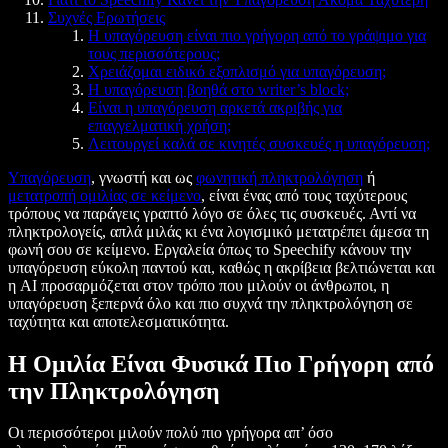
Συχνές Ερωτήσεις
Η υπαγόρευση είναι πιο γρήγορη από το γράψιμο για
τους περισσότερους;
Χρειάζομαι ειδικό εξοπλισμό για υπαγόρευση;
Η υπαγόρευση βοηθά στο writer’s block;
Είναι η υπαγόρευση αρκετά ακριβής για
επαγγελματική χρήση;
Λειτουργεί καλά σε κινητές συσκευές η υπαγόρευση;
Υπαγόρευση
, γνωστή και ως
φωνητική πληκτρολόγηση
ή
μετατροπή ομιλίας σε κείμενο
, είναι ένας από τους ταχύτερους
τρόπους να παράγεις γραπτό λόγο σε όλες τις συσκευές. Αντί να
πληκτρολογείς, απλά μιλάς κι ένα λογισμικό μετατρέπει άμεσα τη
φωνή σου σε κείμενο. Εργαλεία όπως το Speechify κάνουν την
υπαγόρευση εύκολη παντού και, καθώς η ακρίβεια βελτιώνεται και
η AI προσαρμόζεται στον τρόπο που μιλούν οι άνθρωποι, η
υπαγόρευση ξεπερνά όλο και πιο συχνά την πληκτρολόγηση σε
ταχύτητα και αποτελεσματικότητα.
Η Ομιλία Είναι Φυσικά Πιο Γρήγορη από
την Πληκτρολόγηση
Οι περισσότεροι μιλούν πολύ πιο γρήγορα απ’ όσο