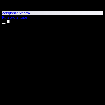
Δοκιμάστε δωρεάν
Κατεβάστε τώρα
Προϊόντα
Κείμενο σε Ομιλία
Εφαρμογές για iPhone & iPad
Εφαρμογή για Android
Επέκταση για Chrome
Επέκταση για Edge
Web εφαρμογή
Εφαρμογή για Mac
Εφαρμογή για Windows