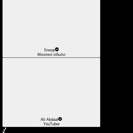
Snoop
Μουσικό είδωλο
Ali Abdaal
YouTuber