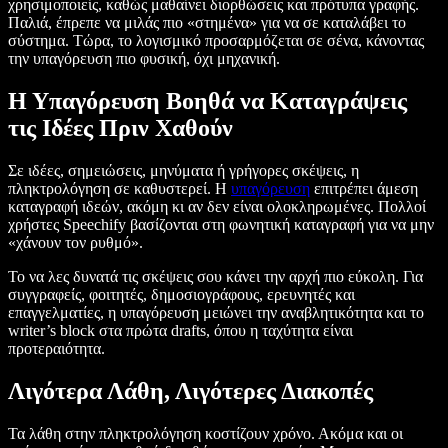
χρησιμοποιείς, καθώς μαθαίνει διορθώσεις και πρότυπα γραφής.
Παλιά, έπρεπε να μιλάς πιο «στημένα» για να σε καταλάβει το
σύστημα. Τώρα, το λογισμικό προσαρμόζεται σε σένα, κάνοντας
την υπαγόρευση πιο φυσική, όχι μηχανική.
Η Υπαγόρευση Βοηθά να Καταγράψεις
τις Ιδέες Πριν Χαθούν
Σε ιδέες, σημειώσεις, μηνύματα ή γρήγορες σκέψεις, η
πληκτρολόγηση σε καθυστερεί. Η
υπαγόρευση
επιτρέπει άμεση
καταγραφή ιδεών, ακόμη κι αν δεν είναι ολοκληρωμένες. Πολλοί
χρήστες Speechify βασίζονται στη φωνητική καταγραφή για να μην
«χάνουν τον ρυθμό».
Το να λες δυνατά τις σκέψεις σου κάνει την αρχή πιο εύκολη. Για
συγγραφείς, φοιτητές, δημοσιογράφους, ερευνητές και
επαγγελματίες, η υπαγόρευση μειώνει την αναβλητικότητα και το
writer’s block στα πρώτα drafts, όπου η ταχύτητα είναι
προτεραιότητα.
Λιγότερα Λάθη, Λιγότερες Διακοπές
Τα λάθη στην πληκτρολόγηση κοστίζουν χρόνο. Ακόμα και οι