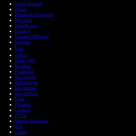
Norsk bokmål
Polski
Português Brasileiro
Русский
Українська
Español
Español (México)
Svenska
ไทย
Türkçe
Tiếng Việt
Română
Português
Български
ქართული
Slovenčina
Slovenščina
Eesti
Hrvatski
Lietuvių
עברית
Bahasa Indonesia
বাংলা
Català