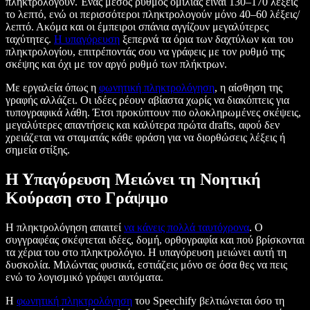
πληκτρολογούν. Ένας μέσος ρυθμός ομιλίας είναι 130–170 λέξεις
το λεπτό, ενώ οι περισσότεροι πληκτρολογούν μόνο 40–60 λέξεις/
λεπτό. Ακόμα και οι έμπειροι σπάνια αγγίζουν μεγαλύτερες
ταχύτητες.
Η υπαγόρευση
ξεπερνά τα όρια των δαχτύλων και του
πληκτρολογίου, επιτρέποντάς σου να γράφεις με τον ρυθμό της
σκέψης και όχι με τον αργό ρυθμό των πλήκτρων.
Με εργαλεία όπως η
φωνητική πληκτρολόγηση
, η αίσθηση της
γραφής αλλάζει. Οι ιδέες ρέουν αβίαστα χωρίς να διακόπτεις για
τυπογραφικά λάθη. Έτσι προκύπτουν πιο ολοκληρωμένες σκέψεις,
μεγαλύτερες απαντήσεις και καλύτερα πρώτα drafts, αφού δεν
χρειάζεται να σταματάς κάθε φράση για να διορθώσεις λέξεις ή
σημεία στίξης.
Η Υπαγόρευση Μειώνει τη Νοητική
Κούραση στο Γράψιμο
Η πληκτρολόγηση απαιτεί
να κάνεις πολλά ταυτόχρονα
. Ο
συγγραφέας σκέφτεται ιδέες, δομή, ορθογραφία και πού βρίσκονται
τα χέρια του στο πληκτρολόγιο. Η υπαγόρευση μειώνει αυτή τη
δυσκολία. Μιλώντας φυσικά, εστιάζεις μόνο σε όσα θες να πεις
ενώ το λογισμικό γράφει αυτόματα.
Η
φωνητική πληκτρολόγηση
του Speechify βελτιώνεται όσο τη