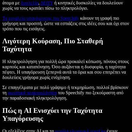
άτομα με
δυσλεξία
,
ΔΕΠΥ
ή κινητικές δυσκολίες να δουλεύουν
χωρίς να τους κρατάει πίσω το πληκτρολόγιο.
Τα εργαλεία υπαγόρευσης του Speechify
κάνουν τη γραφή πιο
γρήγορη και προσιτή, ώστε να εστιάζεις στις ιδέες σου και όχι στον
τρόπο που τις εισάγεις.
Λιγότερη Κούραση, Πιο Σταθερή
Ταχύτητα
Η πληκτρολόγηση για πολλή ώρα προκαλεί κόπωση, πόνους στους
καρπούς και καταπόνηση. Όσο αυξάνεται η δυσφορία, η ταχύτητα
πέφτει. Η υπαγόρευση ξεπερνά αυτά τα όρια και σου επιτρέπει να
δουλεύεις γρήγορα χωρίς ενόχληση.
Σε επαγγέλματα με πολύ γράψιμο ή τεκμηρίωση, πολλοί βρίσκουν
τη
φωνητική πληκτρολόγηση
του Speechify πιο ξεκούραστη από
την παραδοσιακή πληκτρολόγηση.
Πώς η AI Ενισχύει την Ταχύτητα
Υπαγόρευσης
Οι εξελίξεις στην AI και τα
μεγάλα γλωσσικά μοντέλα
έχουν