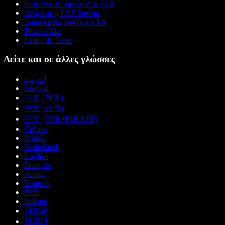
Κείμενο σε ομιλία στα χίντι
Ανάγνωση PDF δυνατά
Δημιουργία φωνής με ΤΝ
Texto a Voz
Leitor de Texto
Δείτε και σε άλλες γλώσσες
العربية
Magyar
中文 (简体)
中文 (台灣)
中文 (简体 中国大陆)
Čeština
Dansk
Nederlands
English
Français
Suomi
Deutsch
हिन्दी
Italiano
日本語
한국어