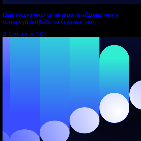
Πώς ενεργοποιώ το αυτόματο κύλισμα όσο η
εφαρμογή διαβάζει το έγγραφό μου;
28 Σεπτεμβρίου 2023