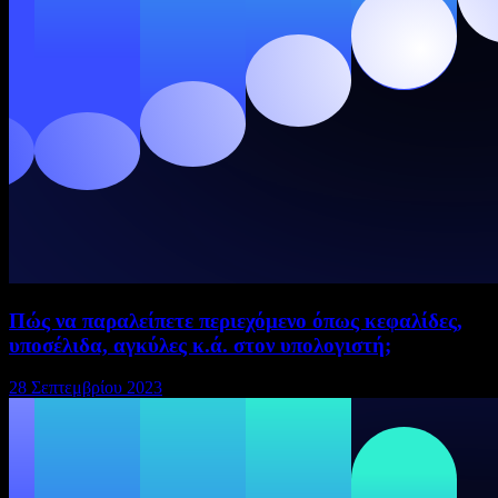
Πώς να παραλείπετε περιεχόμενο όπως κεφαλίδες,
υποσέλιδα, αγκύλες κ.ά. στον υπολογιστή;
28 Σεπτεμβρίου 2023