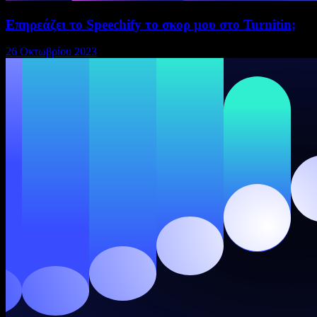
Επηρεάζει το Speechify το σκορ μου στο Turnitin;
26 Οκτωβρίου 2023