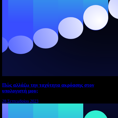
Πώς αλλάζω την ταχύτητα ακρόασης στον
υπολογιστή μου;
28 Σεπτεμβρίου 2023