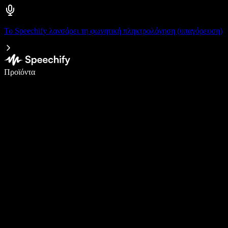
Το Speechify λανσάρει τη φωνητική πληκτρολόγηση (υπαγόρευση)
Γράψτε 5× πιο γρήγορα με φωνητική πληκτρολόγηση
Προϊόντα
Μάθετε περισσότερα