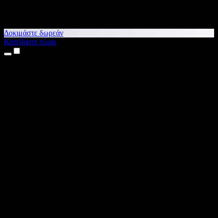
Δοκιμάστε δωρεάν
Κατεβάστε τώρα
Προϊόντα
Κείμενο σε Ομιλία
Εφαρμογές για iPhone & iPad
Εφαρμογή για Android
Επέκταση για Chrome
Επέκταση για Edge
Web εφαρμογή
Εφαρμογή για Mac
Εφαρμογή για Windows