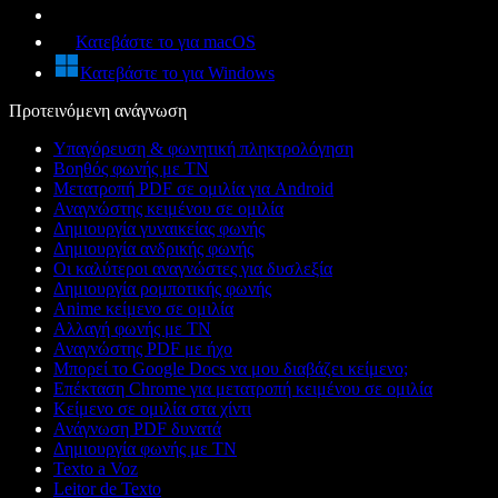
Κατεβάστε το για macOS
Κατεβάστε το για Windows
Προτεινόμενη ανάγνωση
Υπαγόρευση & φωνητική πληκτρολόγηση
Βοηθός φωνής με ΤΝ
Μετατροπή PDF σε ομιλία για Android
Αναγνώστης κειμένου σε ομιλία
Δημιουργία γυναικείας φωνής
Δημιουργία ανδρικής φωνής
Οι καλύτεροι αναγνώστες για δυσλεξία
Δημιουργία ρομποτικής φωνής
Anime κείμενο σε ομιλία
Αλλαγή φωνής με ΤΝ
Αναγνώστης PDF με ήχο
Μπορεί το Google Docs να μου διαβάζει κείμενο;
Επέκταση Chrome για μετατροπή κειμένου σε ομιλία
Κείμενο σε ομιλία στα χίντι
Ανάγνωση PDF δυνατά
Δημιουργία φωνής με ΤΝ
Texto a Voz
Leitor de Texto