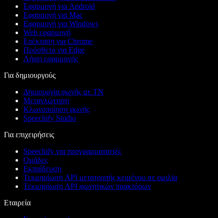
Εφαρμογή για Android
Εφαρμογή για Mac
Εφαρμογή για Windows
Web εφαρμογή
Επέκταση για Chrome
Πρόσθετο για Edge
Λήψη εφαρμογής
Για δημιουργούς
Δημιουργία φωνής με ΤΝ
Μεταγλώττιση
Κλωνοποίηση φωνής
Speechify Studio
Για επιχειρήσεις
Speechify για προγραμματιστές
Ομάδες
Εκπαίδευση
Τεκμηρίωση API μετατροπής κειμένου σε ομιλία
Τεκμηρίωση API φωνητικών πρακτόρων
Εταιρεία