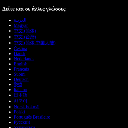
Δείτε και σε άλλες γλώσσες
العربية
Magyar
中文 (简体)
中文 (台灣)
中文 (简体 中国大陆)
Čeština
Dansk
Nederlands
English
Français
Suomi
Deutsch
हिन्दी
Italiano
日本語
한국어
Norsk bokmål
Polski
Português Brasileiro
Русский
Українська