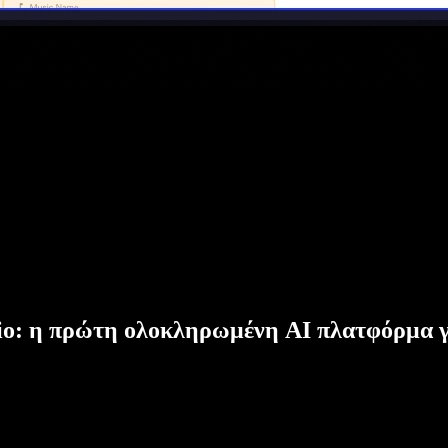
dio: η πρώτη ολοκληρωμένη AI πλατφόρμα γ