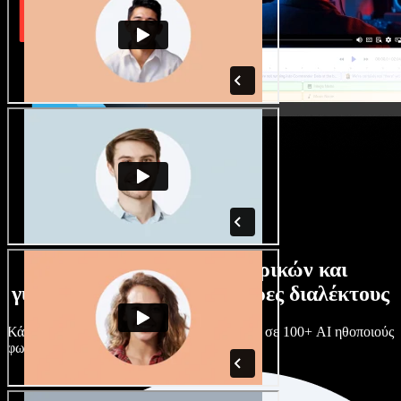
Τεράστια συλλογή ανδρικών και
γυναικείων φωνών με άπειρες διαλέκτους
Κάθε έργο είναι μοναδικό. Διάλεξε ανάμεσα σε 100+ AI ηθοποιούς
φωνής & διαλέκτους και κάν’ τους όπως θες.