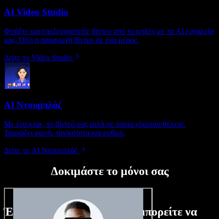
AI Video Studio
Φτιάξτε και επεξεργαστείτε βίντεο από το μηδέν με τα AI εργαλεία
μας. Όλη η παραγωγή βίντεο σε ένα μέρος.
Δείτε το Video Studio
AI Ντουμπλάζ
Με ένα κλικ, το βίντεό σας μιλά σε όποια γλώσσα θέλετε.
Ταιριάζει φωνή, τονικότητα και ρυθμό.
Δείτε το AI Ντουμπλάζ
Δοκιμάστε το μόνοι σας
Ένα μικρό δείγμα από όσα μπορείτε να