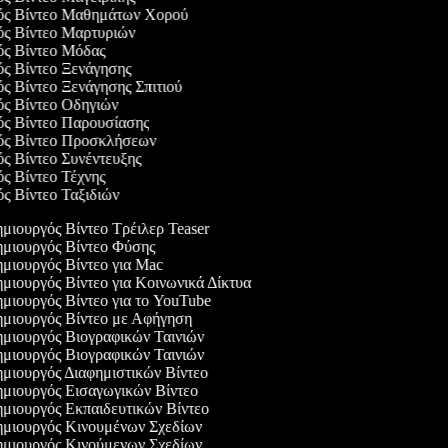
γός Βίντεο Μαθημάτων Χορού
γός Βίντεο Μαρτυριών
γός Βίντεο Μόδας
γός Βίντεο Ξενάγησης
ός Βίντεο Ξενάγησης Σπιτιού
γός Βίντεο Οδηγιών
γός Βίντεο Παρουσίασης
γός Βίντεο Προσκλήσεων
ός Βίντεο Συνέντευξης
ός Βίντεο Τέχνης
ός Βίντεο Ταξιδιών
μιουργός Βίντεο Τρέιλερ Teaser
μιουργός Βίντεο Φύσης
μιουργός Βίντεο για Mac
μιουργός Βίντεο για Κοινωνικά Δίκτυα
μιουργός Βίντεο για το YouTube
μιουργός Βίντεο με Αφήγηση
μιουργός Βιογραφικών Ταινιών
μιουργός Βιογραφικών Ταινιών
μιουργός Διαφημιστικών Βίντεο
μιουργός Εισαγωγικών Βίντεο
μιουργός Εκπαιδευτικών Βίντεο
μιουργός Κινουμένων Σχεδίων
μιουργός Κινούμενων Σχεδίων