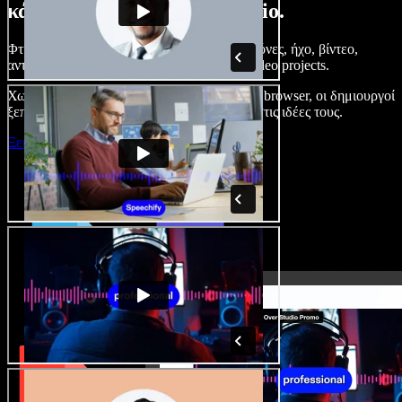
κάνετε με το Speechify Studio.
Φτιάξτε voice overs, προσθέστε δωρεάν εικόνες, ήχο, βίντεο,
αντιγραφή φωνής – ολοκληρωμένα audio/video projects.
Χωρίς καμπύλη εκμάθησης και με όλα στον browser, οι δημιουργοί
ξεπερνούν τα κλασικά όρια και δίνουν ζωή στις ιδέες τους.
Ξεκινήστε με το Studio