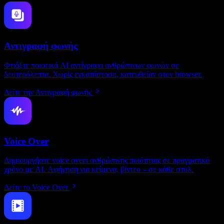
Αντιγραφή φωνής
Φτιάξτε ποιοτικά AI αντίγραφα ανθρώπινων φωνών σε
δευτερόλεπτα. Χωρίς εγκατάσταση, κατευθείαν στον browser.
Δείτε την Αντιγραφή φωνής
Voice Over
Δημιουργήστε voice overs ανθρώπινης ποιότητας σε πραγματικό
χρόνο με AI. Αφήγηση για κείμενα, βίντεο – σε κάθε στυλ.
Δείτε το Voice Over