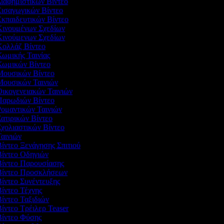
Διαφημιστικών Βίντεο
Εισαγωγικών Βίντεο
Εκπαιδευτικών Βίντεο
 Κινουμένων Σχεδίων
 Κινούμενων Σχεδίων
 Κολλάζ Βίντεο
Κωμικής Ταινίας
 Κωμικών Βίντεο
 Μουσικών Βίντεο
 Μουσικών Ταινιών
Οικογενειακών Ταινιών
 Παρωδιών Βίντεο
Ρομαντικών Ταινιών
Σατιρικών Βίντεο
Σχολιαστικών Βίντεο
Ταινιών
Βίντεο Ξενάγησης Σπιτιού
Βίντεο Οδηγιών
 Βίντεο Παρουσίασης
 Βίντεο Προσκλήσεων
Βίντεο Συνέντευξης
Βίντεο Τέχνης
Βίντεο Ταξιδιών
Βίντεο Τρέιλερ Teaser
 Βίντεο Φύσης