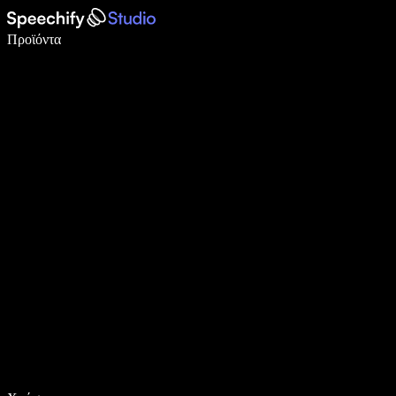
Γράψτε 5× πιο γρήγορα με φωνητική πληκτρολόγηση
Προϊόντα
Μάθετε περισσότερα