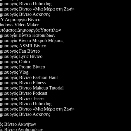
μιουργός Βίντεο Unboxing
μιουργός Βίντεο «Μία Μέρα στη Ζωή»
μιουργός Βίντεο Άσκησης
Y Δημιουργία Βίντεο
ndows Video Maker
τόματος Δημιουργός Υποτίτλων
μιουργία Βίντεο Κατοικίδιων
μιουργία Βίντεο Μικρού Μήκους
μιουργός ASMR Βίντεο
μιουργός Fan Βίντεο
μιουργός Lyric Βίντεο
μιουργός Outro
μιουργός Promo Βίντεο
μιουργός Vlog
μιουργός Βίντεο Fashion Haul
μιουργός Βίντεο Fitness
μιουργός Βίντεο Makeup Tutorial
μιουργός Βίντεο Podcast
μιουργός Βίντεο Teaser
μιουργός Βίντεο Unboxing
μιουργός Βίντεο «Μία Μέρα στη Ζωή»
μιουργός Βίντεο Άσκησης
γός Βίντεο Ακινήτων
γός Βίντεο Αντιδράσεων