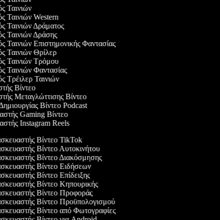
ός Ταινιών
ός Ταινιών Western
ός Ταινιών Δράματος
γός Ταινιών Δράσης
ός Ταινιών Επιστημονικής Φαντασίας
ός Ταινιών Θρίλερ
γός Ταινιών Τρόμου
ός Ταινιών Φαντασίας
ός Τρέιλερ Ταινιών
στής Βίντεο
αστής Μεταγλώττισης Βίντεο
 Δημιουργίας Βίντεο Podcast
υαστής Gaming Βίντεο
αστής Instagram Reels
κευαστής Βίντεο TikTok
κευαστής Βίντεο Αυτοκινήτου
κευαστής Βίντεο Διακόσμησης
κευαστής Βίντεο Ειδήσεων
κευαστής Βίντεο Επίδειξης
κευαστής Βίντεο Κηπουρικής
σκευαστής Βίντεο Προφοράς
σκευαστής Βίντεο Προϋπολογισμού
κευαστής Βίντεο από Φωτογραφίες
κευαστής Βίντεο για Android