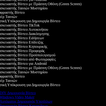
κευαστής Βίντεο με Πράσινη Οθόνη (Green Screen)
σκευαστής Ταινιών Μυστηρίου
φραστής Βίντεο
ρ Ταινιών
κή Υπόκρουση για Δημιουργία Βίντεο
κευαστής Βίντεο TikTok
κευαστής Βίντεο Αυτοκινήτου
κευαστής Βίντεο Διακόσμησης
κευαστής Βίντεο Ειδήσεων
κευαστής Βίντεο Επίδειξης
κευαστής Βίντεο Κηπουρικής
σκευαστής Βίντεο Προφοράς
σκευαστής Βίντεο Προϋπολογισμού
κευαστής Βίντεο από Φωτογραφίες
κευαστής Βίντεο για Android
κευαστής Βίντεο με Πράσινη Οθόνη (Green Screen)
σκευαστής Ταινιών Μυστηρίου
φραστής Βίντεο
ρ Ταινιών
κή Υπόκρουση για Δημιουργία Βίντεο
DIY Δημιουργία Βίντεο
Windows Video Maker
Αυτόματος Δημιουργός Υποτίτλων
Δημιουργία Βίντεο Κατοικίδιων