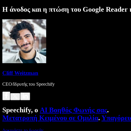
Η άνοδος και η πτώση του Google Reader 
Cliff Weitzman
CEO/Ιδρυτής του Speechify
Speechify, ο
AI Βοηθός Φωνής σας
.
Μετατροπή Κειμένου σε Ομιλία
.
Υπαγόρε
Δοκιμάστε το δωρεάν