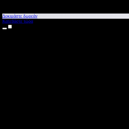
Δοκιμάστε δωρεάν
Κατεβάστε τώρα
Προϊόντα
Κείμενο σε Ομιλία
Εφαρμογές για iPhone & iPad
Εφαρμογή για Android
Επέκταση για Chrome
Επέκταση για Edge
Web εφαρμογή
Εφαρμογή για Mac
Εφαρμογή για Windows