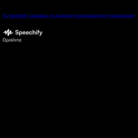
Το Speechify λανσάρει τη φωνητική πληκτρολόγηση (υπαγόρευση)
Γράψτε 5× πιο γρήγορα με φωνητική πληκτρολόγηση
Προϊόντα
Μάθετε περισσότερα