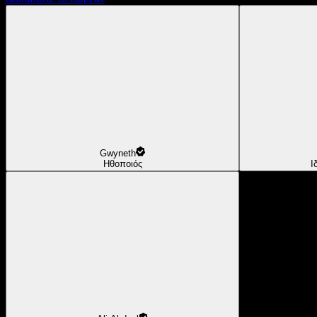
Gwyneth
Ηθοποιός
Ι