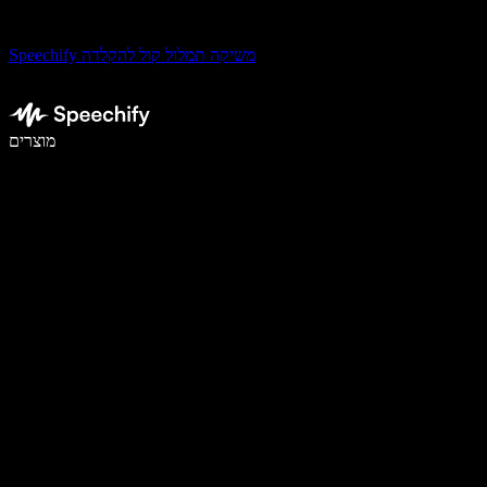
Speechify משיקה תמלול קול להקלדה
לכתוב פי 5 מהר יותר עם הכתבה קולית
מוצרים
למידע נוסף