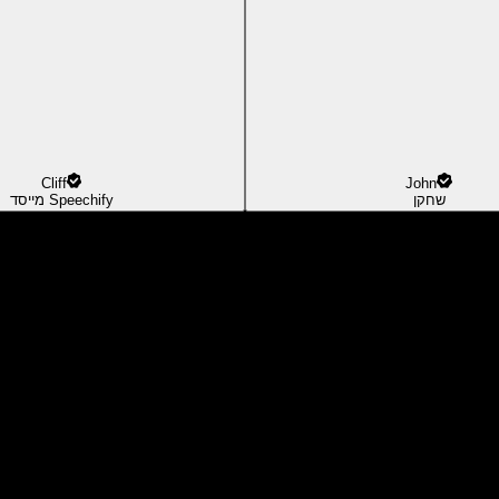
Cliff
John
שחקן
מייסד Speechify