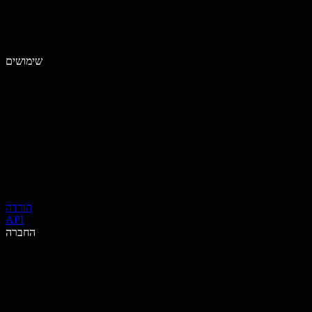
שימושים
הורדה
API
החברה