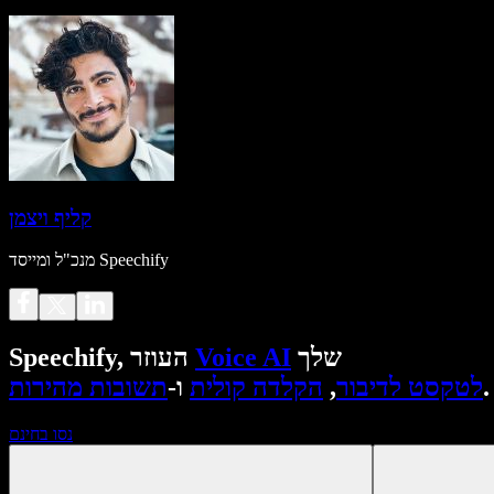
קליף ויצמן
מנכ"ל ומייסד Speechify
שלך
Voice AI
Speechify, העוזר
.
לטקסט לדיבור
,
הקלדה קולית
ו-
תשובות מהירות
נסו בחינם