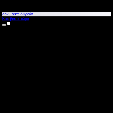
Δοκιμάστε δωρεάν
Κατεβάστε τώρα
Προϊόντα
Κείμενο σε Ομιλία
Εφαρμογές για iPhone & iPad
Εφαρμογή για Android
Επέκταση για Chrome
Επέκταση για Edge
Web εφαρμογή
Εφαρμογή για Mac
Εφαρμογή για Windows