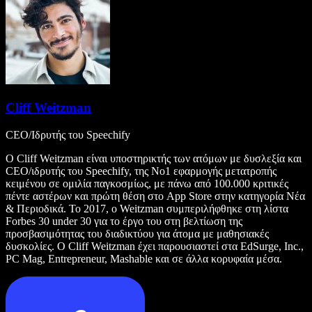
Cliff Weitzman
CEO/Ιδρυτής του Speechify
Ο Cliff Weitzman είναι υποστηρικτής των ατόμων με δυσλεξία και
CEO/ιδρυτής του Speechify, της Νο1 εφαρμογής μετατροπής
κειμένου σε ομιλία παγκοσμίως, με πάνω από 100.000 κριτικές
πέντε αστέρων και πρώτη θέση στο App Store στην κατηγορία Νέα
& Περιοδικά. Το 2017, ο Weitzman συμπεριλήφθηκε στη λίστα
Forbes 30 under 30 για το έργο του στη βελτίωση της
προσβασιμότητας του διαδικτύου για άτομα με μαθησιακές
δυσκολίες. Ο Cliff Weitzman έχει παρουσιαστεί στα EdSurge, Inc.,
PC Mag, Entrepreneur, Mashable και σε άλλα κορυφαία μέσα.