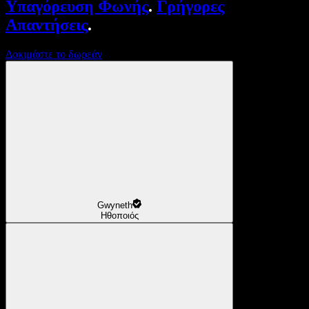
Υπαγόρευση Φωνής
.
Γρήγορες
Απαντήσεις
.
Δοκιμάστε το δωρεάν
Gwyneth
Ηθοποιός