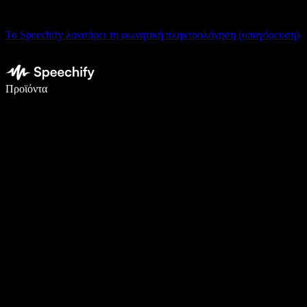
Το Speechify λανσάρει τη φωνητική πληκτρολόγηση (υπαγόρευση)
Γράψτε 5× πιο γρήγορα με φωνητική πληκτρολόγηση
Προϊόντα
Μάθετε περισσότερα