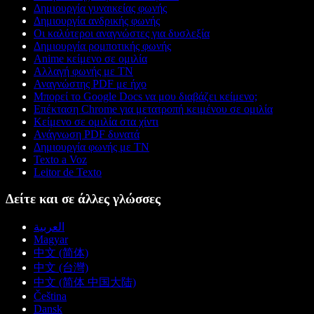
Δημιουργία γυναικείας φωνής
Δημιουργία ανδρικής φωνής
Οι καλύτεροι αναγνώστες για δυσλεξία
Δημιουργία ρομποτικής φωνής
Anime κείμενο σε ομιλία
Αλλαγή φωνής με ΤΝ
Αναγνώστης PDF με ήχο
Μπορεί το Google Docs να μου διαβάζει κείμενο;
Επέκταση Chrome για μετατροπή κειμένου σε ομιλία
Κείμενο σε ομιλία στα χίντι
Ανάγνωση PDF δυνατά
Δημιουργία φωνής με ΤΝ
Texto a Voz
Leitor de Texto
Δείτε και σε άλλες γλώσσες
العربية
Magyar
中文 (简体)
中文 (台灣)
中文 (简体 中国大陆)
Čeština
Dansk