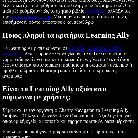
λέξεις και έχει διαρρύθμιση κατάλληλη για παιδιά δημοτικού. Οι
μαθητές ρυθμίζουν πώς το ηχητικό βιβλίο
διαβάζεται
αλλάζοντας
την
ταχύτητα ανάγνωσης
. Μπορούν να προσαρμόσουν κείμενο,
επισήμανση, φόντο, αποστάσεις και περιθώρια.
Ποιος πληροί τα κριτήρια Learning Ally
Το Learning Ally απευθύνεται σε
μαθητές με δυσκολία στην
ανάγνωση
. Δεν μπορούν όλοι να γίνουν μέλη. Για να τηρείται η
νομοθεσία περί πνευματικών δικαιωμάτων, γίνονται δεκτοί όσοι
έχουν επίσημα πιστοποιημένη μαθησιακή ή σωματική αναπηρία ή
πρόβλημα όρασης. Η αίτηση απαιτεί επίσημη τεκμηρίωση
αναπηρίας.
Είναι το Learning Ally αξιόπιστο
σύμφωνα με χρήστες;
Σύμφωνα με τον οργανισμό Charity Navigator, το Learning Ally
λαμβάνει 91% για «Λογοδοσία & Οικονομικά». Αξιολογείται για
οικονομική υγεία, αξιοπιστία και τήρηση πολιτικών διακυβέρνησης.
Επιπλέον, μερικοί γονείς μοιράστηκαν την εμπειρία τους με το
Learning Ally: