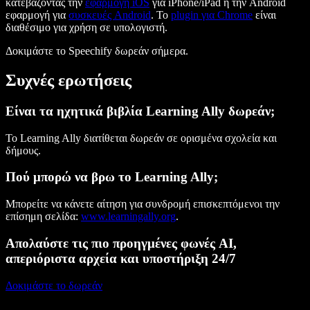
κατεβάζοντας την
εφαρμογή iOS
για iPhone/iPad ή την Android
εφαρμογή για
συσκευές Android
. Το
plugin για Chrome
είναι
διαθέσιμο για χρήση σε υπολογιστή.
Δοκιμάστε το Speechify δωρεάν σήμερα.
Συχνές ερωτήσεις
Είναι τα ηχητικά βιβλία Learning Ally δωρεάν;
Το Learning Ally διατίθεται δωρεάν σε ορισμένα σχολεία και
δήμους.
Πού μπορώ να βρω το Learning Ally;
Μπορείτε να κάνετε αίτηση για συνδρομή επισκεπτόμενοι την
επίσημη σελίδα:
www.learningally.org
.
Απολαύστε τις πιο προηγμένες φωνές AI,
απεριόριστα αρχεία και υποστήριξη 24/7
Δοκιμάστε το δωρεάν