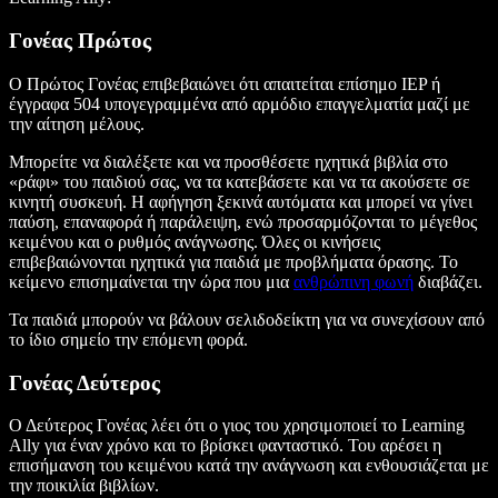
Γονέας Πρώτος
Ο Πρώτος Γονέας επιβεβαιώνει ότι απαιτείται επίσημο IEP ή
έγγραφα 504 υπογεγραμμένα από αρμόδιο επαγγελματία μαζί με
την αίτηση μέλους.
Μπορείτε να διαλέξετε και να προσθέσετε ηχητικά βιβλία στο
«ράφι» του παιδιού σας, να τα κατεβάσετε και να τα ακούσετε σε
κινητή συσκευή. Η αφήγηση ξεκινά αυτόματα και μπορεί να γίνει
παύση, επαναφορά ή παράλειψη, ενώ προσαρμόζονται το μέγεθος
κειμένου και ο ρυθμός ανάγνωσης. Όλες οι κινήσεις
επιβεβαιώνονται ηχητικά για παιδιά με προβλήματα όρασης. Το
κείμενο επισημαίνεται την ώρα που μια
ανθρώπινη φωνή
διαβάζει.
Τα παιδιά μπορούν να βάλουν σελιδοδείκτη για να συνεχίσουν από
το ίδιο σημείο την επόμενη φορά.
Γονέας Δεύτερος
Ο Δεύτερος Γονέας λέει ότι ο γιος του χρησιμοποιεί το Learning
Ally για έναν χρόνο και το βρίσκει φανταστικό. Του αρέσει η
επισήμανση του κειμένου κατά την ανάγνωση και ενθουσιάζεται με
την ποικιλία βιβλίων.