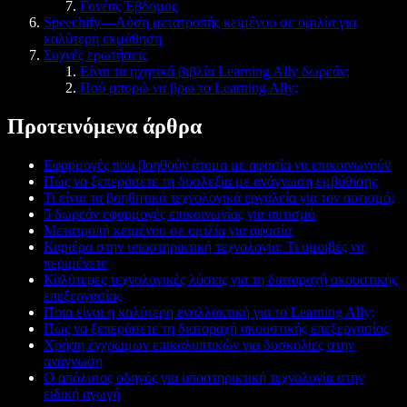
Γονέας Έβδομος
Speechify—Λύση μετατροπής κειμένου σε ομιλία για
καλύτερη εκμάθηση
Συχνές ερωτήσεις
Είναι τα ηχητικά βιβλία Learning Ally δωρεάν;
Πού μπορώ να βρω το Learning Ally;
Προτεινόμενα άρθρα
Εφαρμογές που βοηθούν άτομα με αφασία να επικοινωνούν
Πώς να ξεπεράσετε τη δυσλεξία με ανάγνωση εμβύθισης
Τι είναι τα βοηθητικά τεχνολογικά εργαλεία για τον αυτισμό;
5 δωρεάν εφαρμογές επικοινωνίας για αυτισμό
Μετατροπή κειμένου σε ομιλία για αφασία
Καριέρα στην υποστηρικτική τεχνολογία: Τι αμοιβές να
περιμένετε
Καλύτερες τεχνολογικές λύσεις για τη διαταραχή ακουστικής
επεξεργασίας
Ποια είναι η καλύτερη εναλλακτική για το Learning Ally;
Πώς να ξεπεράσετε τη διαταραχή ακουστικής επεξεργασίας
Χρήση έγχρωμων επικαλυπτικών για δυσκολίες στην
ανάγνωση
Ο απόλυτος οδηγός για υποστηρικτική τεχνολογία στην
ειδική αγωγή