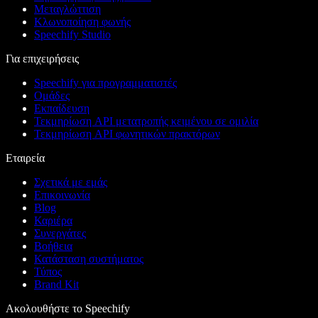
Μεταγλώττιση
Κλωνοποίηση φωνής
Speechify Studio
Για επιχειρήσεις
Speechify για προγραμματιστές
Ομάδες
Εκπαίδευση
Τεκμηρίωση API μετατροπής κειμένου σε ομιλία
Τεκμηρίωση API φωνητικών πρακτόρων
Εταιρεία
Σχετικά με εμάς
Επικοινωνία
Blog
Καριέρα
Συνεργάτες
Βοήθεια
Κατάσταση συστήματος
Τύπος
Brand Kit
Ακολουθήστε το Speechify