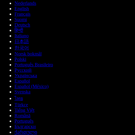
Nederlands
English
Français
Suomi
Deutsch
हिन्दी
Italiano
日本語
한국어
Norsk bokmål
Polski
Português Brasileiro
Русский
Українська
Español
Español (México)
Svenska
ไทย
Türkçe
Tiếng Việt
Română
Português
Български
ქართული