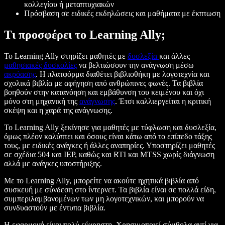
κολλεγίου ή μεταπτυχιακών
Πρόσβαση σε ειδικές εκδηλώσεις και μαθήματα με έκπτωση
Τι προσφέρει το Learning Ally;
Το Learning Ally στηρίζει μαθητές με
δυσλεξία
και άλλες
μαθησιακές δυσκολίες
να βελτιώσουν την ανάγνωση μέσω
ακρόασης
. Η πλατφόρμα διαθέτει βιβλιοθήκη με λογοτεχνία και
σχολικά βιβλία με αφήγηση από ανθρώπινες φωνές. Τα βιβλία
βοηθούν στην κατανόηση και εμβάθυνση του κειμένου και όχι
μόνο στη μηχανική της
ανάγνωσης
. Έτσι καλλιεργείται η κριτική
σκέψη και η χαρά της ανάγνωσης.
Το Learning Ally ξεκίνησε για μαθητές με τύφλωση και δυσλεξία,
όμως πλέον καλύπτει και όσους είναι κάτω από το επίπεδο τάξης
τους, με ειδικές ανάγκες ή άλλες αναπηρίες. Υποστηρίζει μαθητές
σε σχέδια 504 και IEP, καθώς και RTI και MTSS χωρίς διάγνωση
αλλά με ανάγκες υποστήριξης.
Με το Learning Ally, μπορείτε να ακούτε ηχητικά βιβλία από
συσκευή με σύνδεση στο ίντερνετ. Τα βιβλία είναι σε πολλά είδη,
συμπεριλαμβανομένων των μη λογοτεχνικών, και μπορούν να
συνδυαστούν με έντυπα βιβλία.
Η εφαρμογή είναι πολύ εύχρηστη. Χρησιμοποιεί σύμβολα αντί για