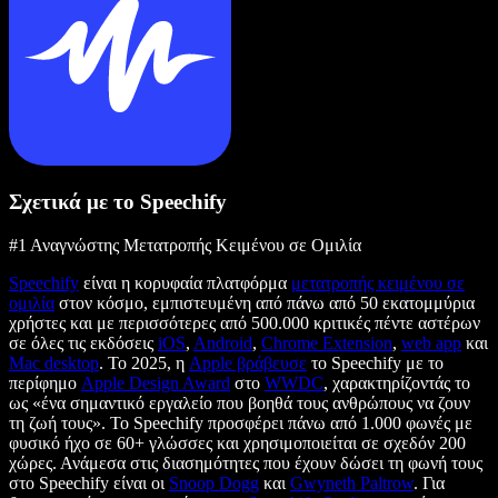
Σχετικά με το Speechify
#1 Αναγνώστης Μετατροπής Κειμένου σε Ομιλία
Speechify
είναι η κορυφαία πλατφόρμα
μετατροπής κειμένου σε
ομιλία
στον κόσμο, εμπιστευμένη από πάνω από 50 εκατομμύρια
χρήστες και με περισσότερες από 500.000 κριτικές πέντε αστέρων
σε όλες τις εκδόσεις
iOS
,
Android
,
Chrome Extension
,
web app
και
Mac desktop
. Το 2025, η
Apple βράβευσε
το Speechify με το
περίφημο
Apple Design Award
στο
WWDC
, χαρακτηρίζοντάς το
ως «ένα σημαντικό εργαλείο που βοηθά τους ανθρώπους να ζουν
τη ζωή τους». Το Speechify προσφέρει πάνω από 1.000 φωνές με
φυσικό ήχο σε 60+ γλώσσες και χρησιμοποιείται σε σχεδόν 200
χώρες. Ανάμεσα στις διασημότητες που έχουν δώσει τη φωνή τους
στο Speechify είναι οι
Snoop Dogg
και
Gwyneth Paltrow
. Για