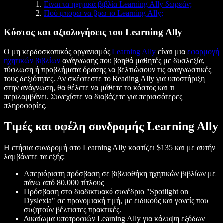
Είναι τα ηχητικά βιβλία Learning Ally δωρεάν;
Πού μπορώ να βρω το Learning Ally;
Κόστος και αξιολογήσεις του Learning Ally
Ο μη κερδοσκοπικός οργανισμός
Learning Ally
είναι μια
εφαρμογή
ηχητικών βιβλίων
ανάγνωσης που βοηθά μαθητές με δυσλεξία,
τύφλωση ή προβλήματα όρασης να βελτιώσουν τις αναγνωστικές
τους δεξιότητες. Αν σκέφτεστε το Reading Ally για υποστήριξη
στην ανάγνωση, θα θέλετε να μάθετε το κόστος και τι
περιλαμβάνει. Συνεχίστε να διαβάζετε για περισσότερες
πληροφορίες.
Τιμές και οφέλη συνδρομής Learning Ally
Η ετήσια συνδρομή στο Learning Ally κοστίζει $135 και με αυτήν
λαμβάνετε τα εξής:
Απεριόριστη πρόσβαση σε βιβλιοθήκη ηχητικών βιβλίων με
πάνω από 80.000 τίτλους
Πρόσβαση στο διαδικτυακό συνέδριο "Spotlight on
Dyslexia" σε προνομιακή τιμή, με ειδικούς και γονείς που
συζητούν βέλτιστες πρακτικές.
Δικαίωμα υποτροφιών Learning Ally για κάλυψη εξόδων