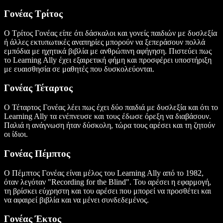
Γονέας Τρίτος
Ο Τρίτος Γονέας είπε ότι δάσκαλοι και γονείς παιδιών με δυσλεξία
ή άλλες εκτυπωτικές αναπηρίες μπορούν να ξεπεράσουν πολλά
εμπόδια με ηχητικά βιβλία με ανθρώπινη αφήγηση. Πιστεύει πως
το Learning Ally έχει εξαιρετική φήμη και προσφέρει υποστήριξη
με ευαισθησία σε μαθητές που δυσκολεύονται.
Γονέας Τέταρτος
Ο Τέταρτος Γονέας λέει πως έχει δύο παιδιά με δυσλεξία και ότι το
Learning Ally τα ενέπνευσε και τους έδωσε όρεξη να διαβάσουν.
Παλιά η ανάγνωση ήταν δύσκολη, τώρα τους αρέσει και τη ζητούν
οι ίδιοι.
Γονέας Πέμπτος
Ο Πέμπτος Γονέας είναι μέλος του Learning Ally από το 1982,
όταν λεγόταν "Recording for the Blind". Του αρέσει η εφαρμογή,
τη βρίσκει εύχρηστη και του αρέσει που μπορεί να προσθέτει και
να αφαιρεί βιβλία και να μένει συνδεδεμένος.
Γονέας Έκτος