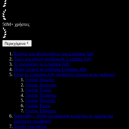
50M+ χρήστες
Περιεχόμενα
Κόστος και αξιολογήσεις του Learning Ally
Τιμές και οφέλη συνδρομής Learning Ally
Τι προσφέρει το Learning Ally;
Ποιος πληροί τα κριτήρια Learning Ally
Είναι το Learning Ally αξιόπιστο σύμφωνα με χρήστες;
Γονέας Πρώτος
Γονέας Δεύτερος
Γονέας Τρίτος
Γονέας Τέταρτος
Γονέας Πέμπτος
Γονέας Έκτος
Γονέας Έβδομος
Speechify—Λύση μετατροπής κειμένου σε ομιλία για
καλύτερη εκμάθηση
Συχνές ερωτήσεις