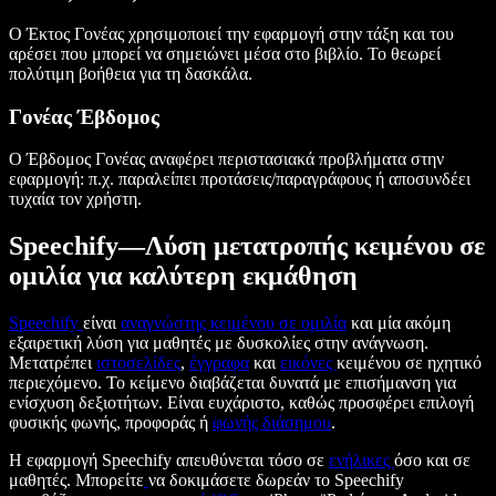
Ο Έκτος Γονέας χρησιμοποιεί την εφαρμογή στην τάξη και του
αρέσει που μπορεί να σημειώνει μέσα στο βιβλίο. Το θεωρεί
πολύτιμη βοήθεια για τη δασκάλα.
Γονέας Έβδομος
Ο Έβδομος Γονέας αναφέρει περιστασιακά προβλήματα στην
εφαρμογή: π.χ. παραλείπει προτάσεις/παραγράφους ή αποσυνδέει
τυχαία τον χρήστη.
Speechify—Λύση μετατροπής κειμένου σε
ομιλία για καλύτερη εκμάθηση
Speechify
είναι
αναγνώστης κειμένου σε ομιλία
και μία ακόμη
εξαιρετική λύση για μαθητές με δυσκολίες στην ανάγνωση.
Μετατρέπει
ιστοσελίδες
,
έγγραφα
και
εικόνες
κειμένου σε ηχητικό
περιεχόμενο. Το κείμενο διαβάζεται δυνατά με επισήμανση για
ενίσχυση δεξιοτήτων. Είναι ευχάριστο, καθώς προσφέρει επιλογή
φυσικής φωνής, προφοράς ή
φωνής διάσημου
.
Η εφαρμογή Speechify απευθύνεται τόσο σε
ενήλικες
όσο και σε
μαθητές. Μπορείτε
να δοκιμάσετε δωρεάν το Speechify