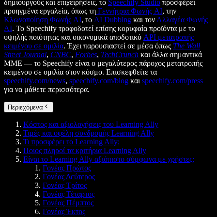
δημιουργούς και επιχειρήσεις, το
Speechify Studio
προσφέρει
προηγμένα εργαλεία, όπως τη
Γεννήτρια Φωνής AI
, την
Κλωνοποίηση Φωνής AI
, το
AI Dubbing
και τον
Αλλαγέα Φωνής
AI
. Το Speechify τροφοδοτεί επίσης κορυφαία προϊόντα με το
υψηλής ποιότητας και οικονομικά αποδοτικό
API μετατροπής
κειμένου σε ομιλία
. Έχει παρουσιαστεί σε μέσα όπως
The Wall
Street Journal
,
CNBC
,
Forbes
,
TechCrunch
και άλλα σημαντικά
ΜΜΕ — το Speechify είναι ο μεγαλύτερος πάροχος μετατροπής
κειμένου σε ομιλία στον κόσμο. Επισκεφθείτε τα
speechify.com/news
,
speechify.com/blog
και
speechify.com/press
για να μάθετε περισσότερα.
Περιεχόμενα
Κόστος και αξιολογήσεις του Learning Ally
Τιμές και οφέλη συνδρομής Learning Ally
Τι προσφέρει το Learning Ally;
Ποιος πληροί τα κριτήρια Learning Ally
Είναι το Learning Ally αξιόπιστο σύμφωνα με χρήστες;
Γονέας Πρώτος
Γονέας Δεύτερος
Γονέας Τρίτος
Γονέας Τέταρτος
Γονέας Πέμπτος
Γονέας Έκτος