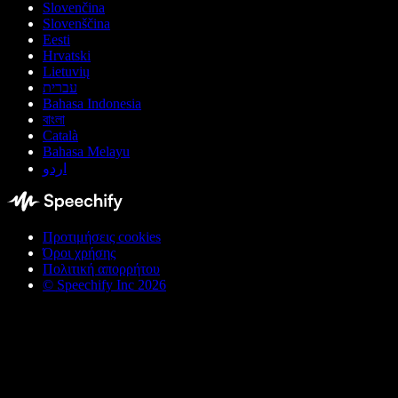
Slovenčina
Slovenščina
Eesti
Hrvatski
Lietuvių
עברית
Bahasa Indonesia
বাংলা
Català
Bahasa Melayu
اردو
Προτιμήσεις cookies
Όροι χρήσης
Πολιτική απορρήτου
© Speechify Inc 2026