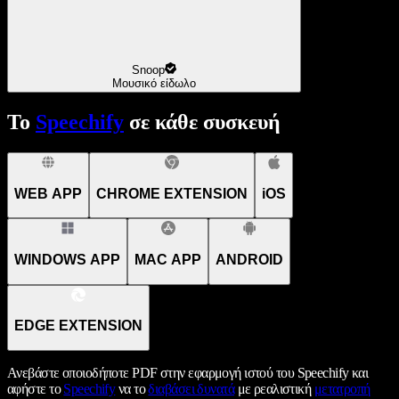
Snoop
Μουσικό είδωλο
Το
Speechify
σε κάθε συσκευή
WEB APP
CHROME EXTENSION
iOS
WINDOWS APP
MAC APP
ANDROID
EDGE EXTENSION
Ανεβάστε οποιοδήποτε PDF στην εφαρμογή ιστού του Speechify και
αφήστε το
Speechify
να το
διαβάσει δυνατά
με ρεαλιστική
μετατροπή