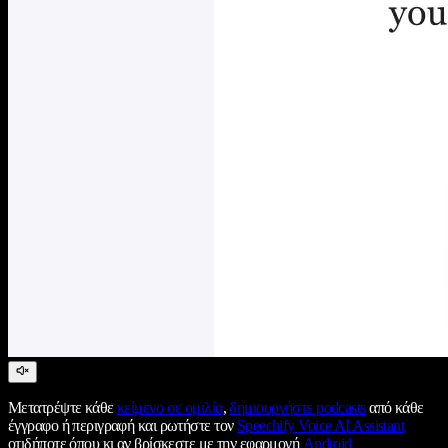
Μετατρέψτε κάθε
κείμενο σε ομιλία
,
δημιουργήστε podcasts
από κάθε
έγγραφο ή περιγραφή και ρωτήστε τον
Speechify Voice AI Assistant
οτιδήποτε όπου κι αν βρίσκεστε με την εφαρμογή
Android