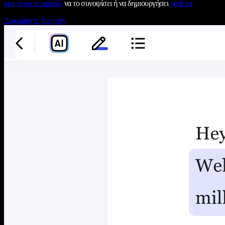
κειμένου σε ομιλία,
να το συνοψίσει ή να δημιουργήσει
podcast
Δοκιμάστε δωρεάν