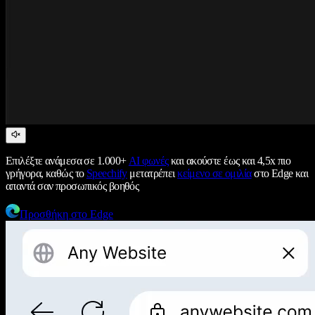
Επιλέξτε ανάμεσα σε 1.000+
AI φωνές
και ακούστε έως και 4,5x πιο
γρήγορα, καθώς το
Speechify
μετατρέπει
κείμενο σε ομιλία
στο Edge και
απαντά σαν προσωπικός βοηθός
Προσθήκη στο Edge