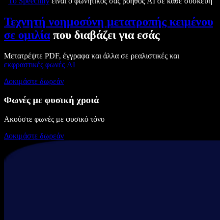
Το Speechify
είναι ο φωνητικός σας βοηθός AI σε κάθε συσκευή
Τεχνητή νοημοσύνη μετατροπής κειμένου
σε ομιλία
που διαβάζει για εσάς
Μετατρέψτε PDF, έγγραφα και άλλα σε ρεαλιστικές και
εκφραστικές
φωνές AI
Δοκιμάστε δωρεάν
Φωνές με φυσική χροιά
Ακούστε φωνές με φυσικό τόνο
Δοκιμάστε δωρεάν