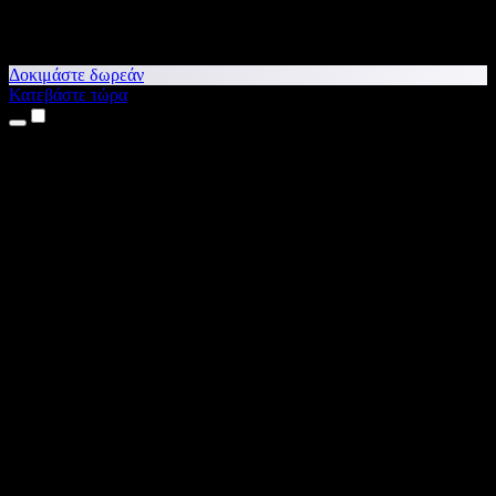
Δοκιμάστε δωρεάν
Κατεβάστε τώρα
Προϊόντα
Κείμενο σε Ομιλία
Εφαρμογές για iPhone & iPad
Εφαρμογή για Android
Επέκταση για Chrome
Επέκταση για Edge
Web εφαρμογή
Εφαρμογή για Mac
Εφαρμογή για Windows