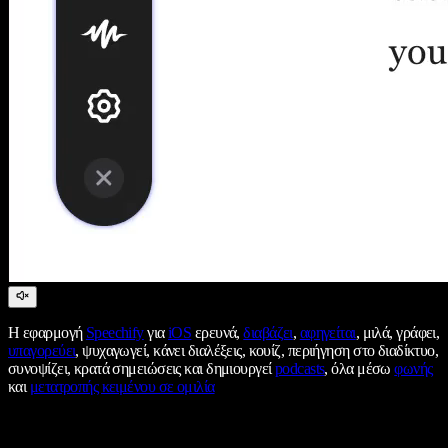
Η εφαρμογή
Speechify
για
iOS
ερευνά,
διαβάζει
,
αφηγείται
, μιλά, γράφει,
υπαγορεύει
, ψυχαγωγεί, κάνει διαλέξεις, κουίζ, περιήγηση στο διαδίκτυο,
συνοψίζει, κρατά σημειώσεις και δημιουργεί
podcasts
, όλα μέσω
φωνής
και
μετατροπής κειμένου σε ομιλία