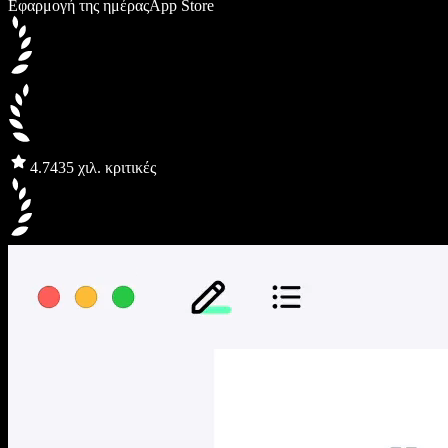
Εφαρμογή της ημέρας
App Store
4.7
435 χιλ. κριτικές