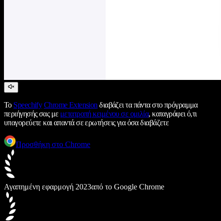
Το
Speechify
Chrome Extension
διαβάζει τα πάντα στο πρόγραμμα
περιήγησής σας με
μετατροπή κειμένου σε ομιλία
, καταγράφει ό,τι
υπαγορεύετε και απαντά σε ερωτήσεις για όσα διαβάζετε
Προσθήκη στο Chrome
Αγαπημένη εφαρμογή 2023
από το Google Chrome