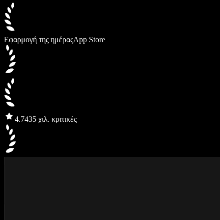
Εφαρμογή της ημέρας
App Store
4.7
435 χιλ. κριτικές