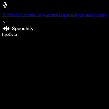
Το Speechify λανσάρει τη φωνητική πληκτρολόγηση (υπαγόρευση)
Γράψτε 5× πιο γρήγορα με φωνητική πληκτρολόγηση
Προϊόντα
Μάθετε περισσότερα