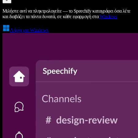
Μιλήστε αντί να πληκτρολογείτε — το Speechify καταγράφει όσα λέτε
και διαβάζει τα πάντα δυνατά, σε κάθε εφαρμογή στα
Windows
Λήψη για Windows