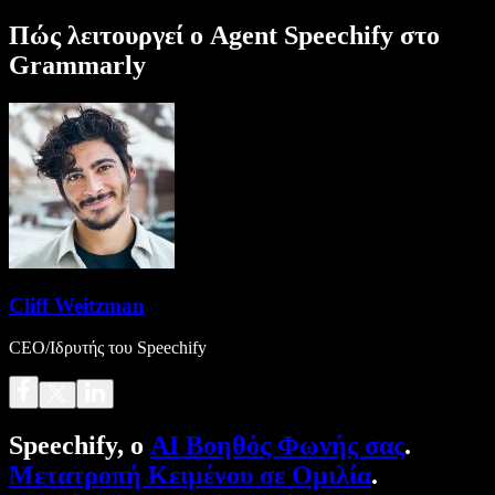
Πώς λειτουργεί ο Agent Speechify στο
Grammarly
Cliff Weitzman
CEO/Ιδρυτής του Speechify
Speechify, ο
AI Βοηθός Φωνής σας
.
Μετατροπή Κειμένου σε Ομιλία
.