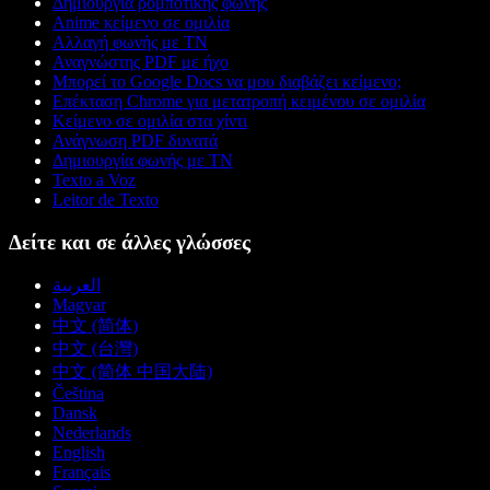
Δημιουργία ρομποτικής φωνής
Anime κείμενο σε ομιλία
Αλλαγή φωνής με ΤΝ
Αναγνώστης PDF με ήχο
Μπορεί το Google Docs να μου διαβάζει κείμενο;
Επέκταση Chrome για μετατροπή κειμένου σε ομιλία
Κείμενο σε ομιλία στα χίντι
Ανάγνωση PDF δυνατά
Δημιουργία φωνής με ΤΝ
Texto a Voz
Leitor de Texto
Δείτε και σε άλλες γλώσσες
العربية
Magyar
中文 (简体)
中文 (台灣)
中文 (简体 中国大陆)
Čeština
Dansk
Nederlands
English
Français