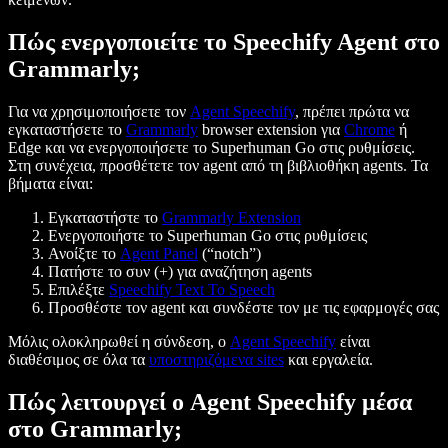
Πώς ενεργοποιείτε το Speechify Agent στο
Grammarly;
Για να χρησιμοποιήσετε τον
Agent Speechify
, πρέπει πρώτα να
εγκαταστήσετε το
Grammarly
browser extension για
Chrome
ή
Edge και να ενεργοποιήσετε το Superhuman Go στις ρυθμίσεις.
Στη συνέχεια, προσθέτετε τον agent από τη βιβλιοθήκη agents. Τα
βήματα είναι:
Εγκαταστήστε το
Grammarly
Extension
Ενεργοποιήστε το Superhuman Go στις ρυθμίσεις
Ανοίξτε το
Agent Panel
(“notch”)
Πατήστε το συν (+) για αναζήτηση agents
Επιλέξτε
Speechify
Text To Speech
Προσθέστε τον agent και συνδέστε τον με τις εφαρμογές σας
Μόλις ολοκληρωθεί η σύνδεση, ο
Agent Speechify
είναι
διαθέσιμος σε όλα τα
υποστηριζόμενα sites
και εργαλεία.
Πώς λειτουργεί ο Agent Speechify μέσα
στο Grammarly;