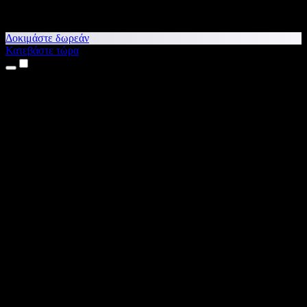
Δοκιμάστε δωρεάν
Κατεβάστε τώρα
Προϊόντα
Κείμενο σε Ομιλία
Εφαρμογές για iPhone & iPad
Εφαρμογή για Android
Επέκταση για Chrome
Επέκταση για Edge
Web εφαρμογή
Εφαρμογή για Mac
Εφαρμογή για Windows