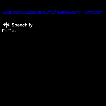
Το Speechify λανσάρει τη φωνητική πληκτρολόγηση (υπαγόρευση)
Γράψτε 5× πιο γρήγορα με φωνητική πληκτρολόγηση
Προϊόντα
Μάθετε περισσότερα