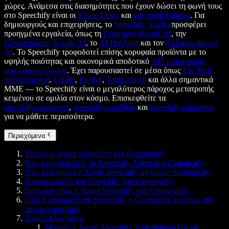
χώρες. Ανάμεσα στις διασημότητες που έχουν δώσει τη φωνή τους
στο Speechify είναι οι
Snoop Dogg
και
Gwyneth Paltrow
. Για
δημιουργούς και επιχειρήσεις, το
Speechify Studio
προσφέρει
προηγμένα εργαλεία, όπως τη
Γεννήτρια Φωνής AI
, την
Κλωνοποίηση Φωνής AI
, το
AI Dubbing
και τον
Αλλαγέα Φωνής
AI
. Το Speechify τροφοδοτεί επίσης κορυφαία προϊόντα με το
υψηλής ποιότητας και οικονομικά αποδοτικό
API μετατροπής
κειμένου σε ομιλία
. Έχει παρουσιαστεί σε μέσα όπως
The Wall
Street Journal
,
CNBC
,
Forbes
,
TechCrunch
και άλλα σημαντικά
ΜΜΕ — το Speechify είναι ο μεγαλύτερος πάροχος μετατροπής
κειμένου σε ομιλία στον κόσμο. Επισκεφθείτε τα
speechify.com/news
,
speechify.com/blog
και
speechify.com/press
για να μάθετε περισσότερα.
Περιεχόμενα
Τι είναι ο Agent Speechify στο Grammarly;
Πώς ενεργοποιείτε το Speechify Agent στο Grammarly;
Πώς λειτουργεί ο Agent Speechify μέσα στο Grammarly;
Ποια τα οφέλη του Speechify στο Grammarly;
Για ποιον είναι ο Agent Speechify στο Grammarly;
Γιατί η ενσωμάτωση Speechify + Grammarly ενισχύει την
παραγωγικότητα;
Συχνές Ερωτήσεις
Μπορεί ο Agent Speechify Superhuman Go να