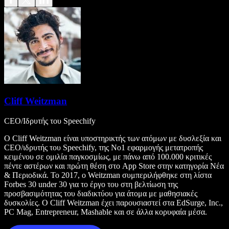
Cliff Weitzman
CEO/Ιδρυτής του Speechify
Ο Cliff Weitzman είναι υποστηρικτής των ατόμων με δυσλεξία και
CEO/ιδρυτής του Speechify, της Νο1 εφαρμογής μετατροπής
κειμένου σε ομιλία παγκοσμίως, με πάνω από 100.000 κριτικές
πέντε αστέρων και πρώτη θέση στο App Store στην κατηγορία Νέα
& Περιοδικά. Το 2017, ο Weitzman συμπεριλήφθηκε στη λίστα
Forbes 30 under 30 για το έργο του στη βελτίωση της
προσβασιμότητας του διαδικτύου για άτομα με μαθησιακές
δυσκολίες. Ο Cliff Weitzman έχει παρουσιαστεί στα EdSurge, Inc.,
PC Mag, Entrepreneur, Mashable και σε άλλα κορυφαία μέσα.