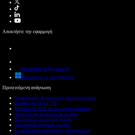
Αποκτήστε την εφαρμογή
Κατεβάστε το για macOS
Κατεβάστε το για Windows
Προτεινόμενη ανάγνωση
Υπαγόρευση & φωνητική πληκτρολόγηση
Βοηθός φωνής με ΤΝ
Μετατροπή PDF σε ομιλία για Android
Αναγνώστης κειμένου σε ομιλία
Δημιουργία γυναικείας φωνής
Δημιουργία ανδρικής φωνής
Οι καλύτεροι αναγνώστες για δυσλεξία