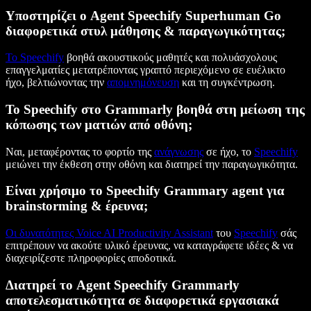
Υποστηρίζει ο Agent Speechify Superhuman Go
διαφορετικά στυλ μάθησης & παραγωγικότητας;
Το Speechify
βοηθά ακουστικούς μαθητές και πολυάσχολους
επαγγελματίες μετατρέποντας γραπτό περιεχόμενο σε ευέλικτο
ήχο, βελτιώνοντας την
απομνημόνευση
και τη συγκέντρωση.
Το Speechify στο Grammarly βοηθά στη μείωση της
κόπωσης των ματιών από οθόνη;
Ναι, μεταφέροντας το φορτίο της
ανάγνωσης
σε ήχο, το
Speechify
μειώνει την έκθεση στην οθόνη και διατηρεί την παραγωγικότητα.
Είναι χρήσιμο το Speechify Grammary agent για
brainstorming & έρευνα;
Οι δυνατότητες Voice AI Productivity Assistant
του
Speechify
σάς
επιτρέπουν να ακούτε υλικό έρευνας, να καταγράφετε ιδέες & να
διαχειρίζεστε πληροφορίες αποδοτικά.
Διατηρεί το Agent Speechify Grammarly
αποτελεσματικότητα σε διαφορετικά εργασιακά