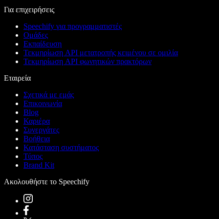
Για επιχειρήσεις
Speechify για προγραμματιστές
Ομάδες
Εκπαίδευση
Τεκμηρίωση API μετατροπής κειμένου σε ομιλία
Τεκμηρίωση API φωνητικών πρακτόρων
Εταιρεία
Σχετικά με εμάς
Επικοινωνία
Blog
Καριέρα
Συνεργάτες
Βοήθεια
Κατάσταση συστήματος
Τύπος
Brand Kit
Ακολουθήστε το Speechify