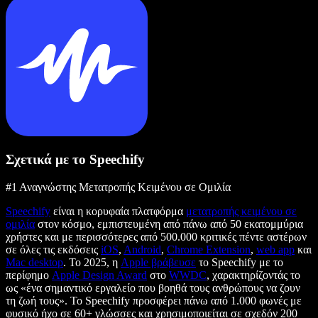
Σχετικά με το Speechify
#1 Αναγνώστης Μετατροπής Κειμένου σε Ομιλία
Speechify
είναι η κορυφαία πλατφόρμα
μετατροπής κειμένου σε
ομιλία
στον κόσμο, εμπιστευμένη από πάνω από 50 εκατομμύρια
χρήστες και με περισσότερες από 500.000 κριτικές πέντε αστέρων
σε όλες τις εκδόσεις
iOS
,
Android
,
Chrome Extension
,
web app
και
Mac desktop
. Το 2025, η
Apple βράβευσε
το Speechify με το
περίφημο
Apple Design Award
στο
WWDC
, χαρακτηρίζοντάς το
ως «ένα σημαντικό εργαλείο που βοηθά τους ανθρώπους να ζουν
τη ζωή τους». Το Speechify προσφέρει πάνω από 1.000 φωνές με
φυσικό ήχο σε 60+ γλώσσες και χρησιμοποιείται σε σχεδόν 200