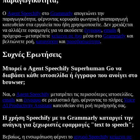
Ο
Agent Speechify
στο
Grammarly
απογειώνει την
παραγωγικότητα, φέρνοντας κορυφαία φωνητική αναπαραγωγή
κατευθείαν στα εργαλεία που ήδη χρησιμοποιείτε. Δεν χρειάζεται
να αλλάζετε εφαρμογές για να ακούσετε
έγγραφα
,
emails
ή
πρόχειρα—μετατρέπετε
κείμενο σε ήχο
μέσα στο
Grammarly
και
βελτιώνετε ροή,
κατανόηση
και
προσβασιμότητα
.
Συχνές Ερωτήσεις
Μπορεί ο Agent Speechify Superhuman Go να
διαβάσει κάθε ιστοσελίδα ή έγγραφο που ανοίγει στο
browser;
Ναι, ο
Agent Speechify
μετατρέπει τις περισσότερες ιστοσελίδες,
emails
και
έγγραφα
σε ρεαλιστικό ήχο, φέρνοντας το πλήρες
Voice
AI Productivity Assistant
κατευθείαν στη ροή περιήγησής σας.
Η χρήση Speechify με το Grammarly καταργεί την
ανάγκη για ξεχωριστές εφαρμογές "text to speech";
Βεβαίως, η ενσωμάτωση φέρνει το
ισχυρό Speechify
κείμενο σε