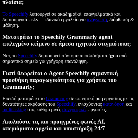
πλαίσια;
Το Speechify
λειτουργεί σε ακαδημαϊκά, επαγγελματικά και
δημιουργικά tasks — ιδανικό εργαλείο για
ανάγνωση
, διόρθωση &
μάθηση.
Μετατρέπει το Speechify Grammarly agent
επιλεγμένο κείμενο σε άμεσα ηχητικά στιγμιότυπα;
Ναι, το
Speechify
δημιουργεί σύντομα αποσπάσματα ήχου από
σημαντικά σημεία για γρήγορη επανάληψη.
Γιατί θεωρείται ο Agent Speechify σημαντική
προσθήκη παραγωγικότητας για χρήστες του
Grammarly;
Επειδή μετατρέπει το
Grammarly
σε φωνητική ροή εργασίας με τις
δυνατότητες ακρόασης του
Speechify
, ενισχύοντας
κατανόηση
και
multitasking
στις καθημερινές
συγγραφικές
εργασίες.
Απολαύστε τις πιο προηγμένες φωνές AI,
απεριόριστα αρχεία και υποστήριξη 24/7