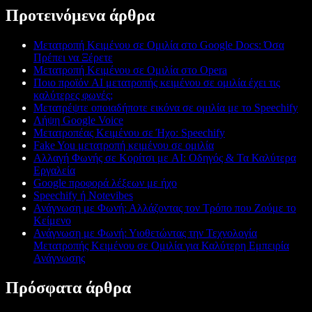
Προτεινόμενα άρθρα
Μετατροπή Κειμένου σε Ομιλία στο Google Docs: Όσα
Πρέπει να Ξέρετε
Μετατροπή Κειμένου σε Ομιλία στο Opera
Ποιο προϊόν AI μετατροπής κειμένου σε ομιλία έχει τις
καλύτερες φωνές;
Μετατρέψτε οποιαδήποτε εικόνα σε ομιλία με το Speechify
Λήψη Google Voice
Μετατροπέας Κειμένου σε Ήχο: Speechify
Fake You μετατροπή κειμένου σε ομιλία
Αλλαγή Φωνής σε Κορίτσι με AI: Οδηγός & Τα Καλύτερα
Εργαλεία
Google προφορά λέξεων με ήχο
Speechify ή Notevibes
Ανάγνωση με Φωνή: Αλλάζοντας τον Τρόπο που Ζούμε το
Κείμενο
Ανάγνωση με Φωνή: Υιοθετώντας την Τεχνολογία
Μετατροπής Κειμένου σε Ομιλία για Καλύτερη Εμπειρία
Ανάγνωσης
Πρόσφατα άρθρα