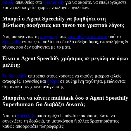
ομιλία
απευθείας στο
Grammarly
για να ακούτε, να επεξεργάζεστε
και να αξιολογείτε χωρίς εναλλαγή εργαλείων.
Μπορεί ο Agent Speechify να βοηθήσει στη
βελτίωση σαφήνειας και τόνου του γραπτού λόγου;
Ναι, ακούγοντας τη
συγγραφή
σας
να διαβάζεται δυνατά
από το
Speechify
εντοπίζετε πολύ πιο εύκολα αδέξιο ύφος, επαναλήψεις &
τόνους που δεν φαίνονται με το μάτι.
Είναι ο Agent Speechify χρήσιμος σε μεγάλη σε όγκο
μελέτη;
Το Speechify
επιτρέπει στους χρήστες να ακούνε μακροσκελείς
αναφορές, εργασίες και
άρθρα
σε αυξημένη ταχύτητα, μειώνοντας
σημαντικά τον χρόνο ανάγνωσης.
Μπορείτε να κάνετε multitask όσο ο Agent Speechify
Superhuman Go διαβάζει δυνατά;
Ναι, το
Speechify
υποστηρίζει hands-free ακρόαση, ώστε να
συνεχίζετε τη δουλειά, τη μετακίνηση ή άλλες δραστηριότητες
καθώς απορροφάτε πληροφορίες.