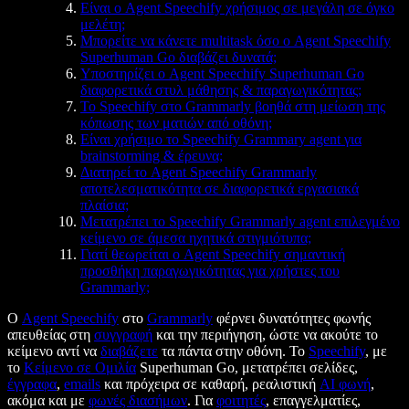
Είναι ο Agent Speechify χρήσιμος σε μεγάλη σε όγκο
μελέτη;
Μπορείτε να κάνετε multitask όσο ο Agent Speechify
Superhuman Go διαβάζει δυνατά;
Υποστηρίζει ο Agent Speechify Superhuman Go
διαφορετικά στυλ μάθησης & παραγωγικότητας;
Το Speechify στο Grammarly βοηθά στη μείωση της
κόπωσης των ματιών από οθόνη;
Είναι χρήσιμο το Speechify Grammary agent για
brainstorming & έρευνα;
Διατηρεί το Agent Speechify Grammarly
αποτελεσματικότητα σε διαφορετικά εργασιακά
πλαίσια;
Μετατρέπει το Speechify Grammarly agent επιλεγμένο
κείμενο σε άμεσα ηχητικά στιγμιότυπα;
Γιατί θεωρείται ο Agent Speechify σημαντική
προσθήκη παραγωγικότητας για χρήστες του
Grammarly;
Ο
Agent Speechify
στο
Grammarly
φέρνει δυνατότητες φωνής
απευθείας στη
συγγραφή
και την περιήγηση, ώστε να ακούτε το
κείμενο αντί να
διαβάζετε
τα πάντα στην οθόνη. Το
Speechify
, με
το
Κείμενο σε Ομιλία
Superhuman Go, μετατρέπει σελίδες,
έγγραφα
,
emails
και πρόχειρα σε καθαρή, ρεαλιστική
AI φωνή
,
ακόμα και με
φωνές διασήμων
. Για
φοιτητές
, επαγγελματίες,