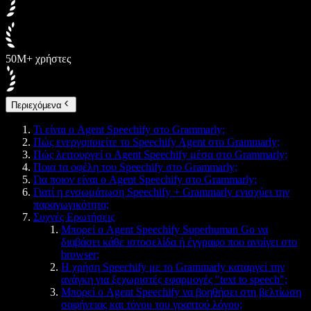
50M+ χρήστες
Περιεχόμενα
Τι είναι ο Agent Speechify στο Grammarly;
Πώς ενεργοποιείτε το Speechify Agent στο Grammarly;
Πώς λειτουργεί ο Agent Speechify μέσα στο Grammarly;
Ποια τα οφέλη του Speechify στο Grammarly;
Για ποιον είναι ο Agent Speechify στο Grammarly;
Γιατί η ενσωμάτωση Speechify + Grammarly ενισχύει την
παραγωγικότητα;
Συχνές Ερωτήσεις
Μπορεί ο Agent Speechify Superhuman Go να
διαβάσει κάθε ιστοσελίδα ή έγγραφο που ανοίγει στο
browser;
Η χρήση Speechify με το Grammarly καταργεί την
ανάγκη για ξεχωριστές εφαρμογές "text to speech";
Μπορεί ο Agent Speechify να βοηθήσει στη βελτίωση
σαφήνειας και τόνου του γραπτού λόγου;