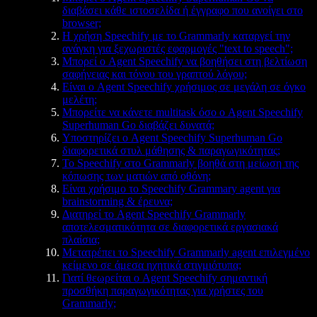
διαβάσει κάθε ιστοσελίδα ή έγγραφο που ανοίγει στο
browser;
Η χρήση Speechify με το Grammarly καταργεί την
ανάγκη για ξεχωριστές εφαρμογές "text to speech";
Μπορεί ο Agent Speechify να βοηθήσει στη βελτίωση
σαφήνειας και τόνου του γραπτού λόγου;
Είναι ο Agent Speechify χρήσιμος σε μεγάλη σε όγκο
μελέτη;
Μπορείτε να κάνετε multitask όσο ο Agent Speechify
Superhuman Go διαβάζει δυνατά;
Υποστηρίζει ο Agent Speechify Superhuman Go
διαφορετικά στυλ μάθησης & παραγωγικότητας;
Το Speechify στο Grammarly βοηθά στη μείωση της
κόπωσης των ματιών από οθόνη;
Είναι χρήσιμο το Speechify Grammary agent για
brainstorming & έρευνα;
Διατηρεί το Agent Speechify Grammarly
αποτελεσματικότητα σε διαφορετικά εργασιακά
πλαίσια;
Μετατρέπει το Speechify Grammarly agent επιλεγμένο
κείμενο σε άμεσα ηχητικά στιγμιότυπα;
Γιατί θεωρείται ο Agent Speechify σημαντική
προσθήκη παραγωγικότητας για χρήστες του
Grammarly;