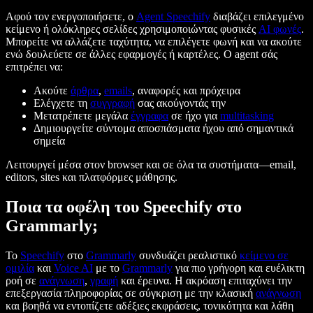
Αφού τον ενεργοποιήσετε, ο
Agent Speechify
διαβάζει επιλεγμένο
κείμενο ή ολόκληρες σελίδες χρησιμοποιώντας φυσικές
AI φωνές
.
Μπορείτε να αλλάζετε ταχύτητα, να επιλέγετε φωνή και να ακούτε
ενώ δουλεύετε σε άλλες εφαρμογές ή καρτέλες. Ο agent σάς
επιτρέπει να:
Ακούτε
άρθρα
,
emails
, αναφορές και πρόχειρα
Ελέγχετε τη
συγγραφή
σας ακούγοντάς την
Μετατρέπετε μεγάλα
έγγραφα
σε ήχο για
multitasking
Δημιουργείτε σύντομα αποσπάσματα ήχου από σημαντικά
σημεία
Λειτουργεί μέσα στον browser και σε όλα τα συστήματα—email,
editors, sites και πλατφόρμες μάθησης.
Ποια τα οφέλη του Speechify στο
Grammarly;
Το
Speechify
στο
Grammarly
συνδυάζει ρεαλιστικό
κείμενο σε
ομιλία
και
Voice AI
με το
Grammarly
για πιο γρήγορη και ευέλικτη
ροή σε
ανάγνωση
,
γραφή
και έρευνα. Η ακρόαση επιταχύνει την
επεξεργασία πληροφορίας σε σύγκριση με την κλασική
ανάγνωση
και βοηθά να εντοπίζετε αδέξιες εκφράσεις, τονικότητα και λάθη