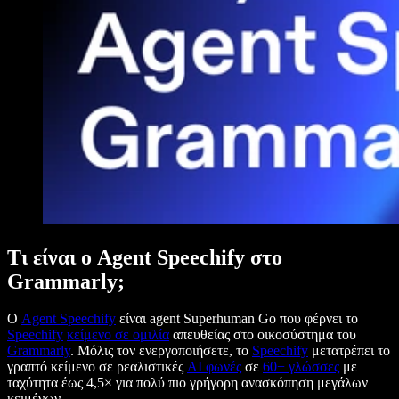
Τι είναι ο Agent Speechify στο
Grammarly;
Ο
Agent Speechify
είναι agent Superhuman Go που φέρνει το
Speechify
κείμενο σε ομιλία
απευθείας στο οικοσύστημα του
Grammarly
. Μόλις τον ενεργοποιήσετε, το
Speechify
μετατρέπει το
γραπτό κείμενο σε ρεαλιστικές
AI φωνές
σε
60+ γλώσσες
με
ταχύτητα έως 4,5× για πολύ πιο γρήγορη ανασκόπηση μεγάλων
κειμένων.