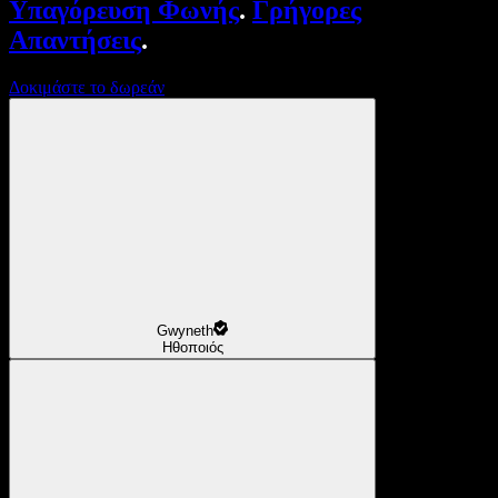
Υπαγόρευση Φωνής
.
Γρήγορες
Απαντήσεις
.
Δοκιμάστε το δωρεάν
Gwyneth
Ηθοποιός