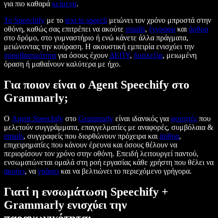
για πιο καθαρά
κείμενα
.
Το Speechify
με το
text to speech
μειώνει τον χρόνο μπροστά στην
οθόνη, καθώς σας επιτρέπει να ακούτε
emails
,
έγγραφα
και
άρθρα
στο δρόμο, στο γυμναστήριο ή ενώ κάνετε άλλα πράγματα,
μειώνοντας την κούραση. Η ακουστική εμπειρία ενισχύει την
προσβασιμότητα
για όσους έχουν
ΔΕΠΥ
,
δυσλεξία
, μειωμένη
όραση ή μαθαίνουν καλύτερα με ήχο.
Για ποιον είναι ο Agent Speechify στο
Grammarly;
Ο
Agent Speechify
στο
Grammarly
είναι ιδανικός για
φοιτητές
που
μελετούν συγγράμματα, επαγγελματίες με αναφορές, συμβόλαια &
emails
, συγγραφείς που διορθώνουν πρόχειρα και
άρθρα
,
επιχειρηματίες που κάνουν έρευνα και όσους θέλουν να
περιορίσουν τον χρόνο στην οθόνη. Επειδή λειτουργεί παντού,
ενσωματώνεται ομαλά στη ροή εργασίας κάθε χρήστη που θέλει να
ακούει
, να
γράφει
και να βελτιώνει το περιεχόμενο γρήγορα.
Γιατί η ενσωμάτωση Speechify +
Grammarly ενισχύει την
παραγωγικότητα;