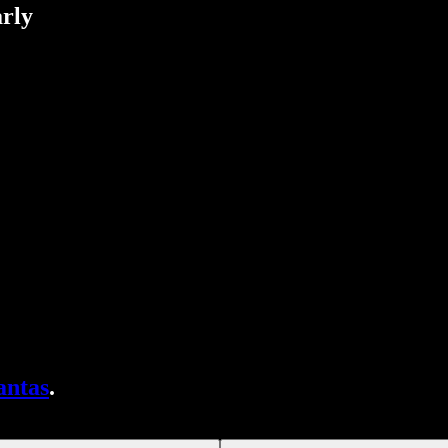
rly
antas
.