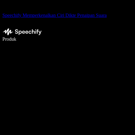
Speechify Memperkenalkan Ciri Dikte Penaipan Suara
Tulis 5× lebih pantas dengan menaip menggunakan suara
Produk
Ketahui Lebih Lanjut