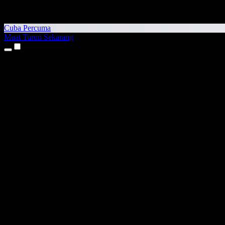
Cuba Percuma
Muat Turun Sekarang
Produk
Teks kepada Pertuturan
Aplikasi iPhone & iPad
Aplikasi Android
Sambungan Chrome
Sambungan Edge
Aplikasi Web
Aplikasi Mac
Aplikasi Windows