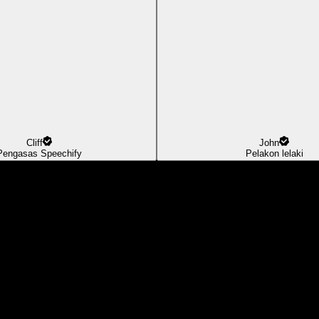
Cliff
John
Pengasas Speechify
Pelakon lelaki