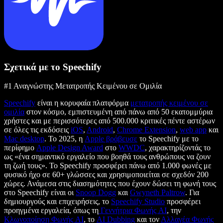
Σχετικά με το Speechify
#1 Αναγνώστης Μετατροπής Κειμένου σε Ομιλία
Speechify
είναι η κορυφαία πλατφόρμα
μετατροπής κειμένου σε
ομιλία
στον κόσμο, εμπιστευμένη από πάνω από 50 εκατομμύρια
χρήστες και με περισσότερες από 500.000 κριτικές πέντε αστέρων
σε όλες τις εκδόσεις
iOS
,
Android
,
Chrome Extension
,
web app
και
Mac desktop
. Το 2025, η
Apple βράβευσε
το Speechify με το
περίφημο
Apple Design Award
στο
WWDC
, χαρακτηρίζοντάς το
ως «ένα σημαντικό εργαλείο που βοηθά τους ανθρώπους να ζουν
τη ζωή τους». Το Speechify προσφέρει πάνω από 1.000 φωνές με
φυσικό ήχο σε 60+ γλώσσες και χρησιμοποιείται σε σχεδόν 200
χώρες. Ανάμεσα στις διασημότητες που έχουν δώσει τη φωνή τους
στο Speechify είναι οι
Snoop Dogg
και
Gwyneth Paltrow
. Για
δημιουργούς και επιχειρήσεις, το
Speechify Studio
προσφέρει
προηγμένα εργαλεία, όπως τη
Γεννήτρια Φωνής AI
, την
Κλωνοποίηση Φωνής AI
, το
AI Dubbing
και τον
Αλλαγέα Φωνής