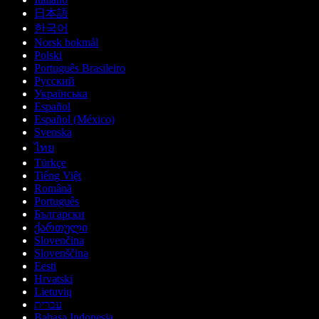
日本語
한국어
Norsk bokmål
Polski
Português Brasileiro
Русский
Українська
Español
Español (México)
Svenska
ไทย
Türkçe
Tiếng Việt
Română
Português
Български
ქართული
Slovenčina
Slovenščina
Eesti
Hrvatski
Lietuvių
עברית
Bahasa Indonesia