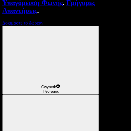
Υπαγόρευση Φωνής
.
Γρήγορες
Απαντήσεις
.
Δοκιμάστε το δωρεάν
Gwyneth
Ηθοποιός