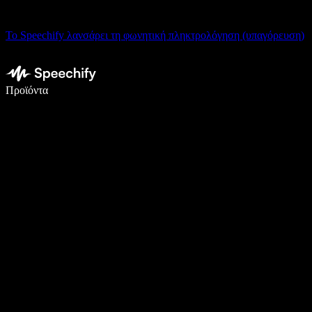
Το Speechify λανσάρει τη φωνητική πληκτρολόγηση (υπαγόρευση)
Γράψτε 5× πιο γρήγορα με φωνητική πληκτρολόγηση
Προϊόντα
Μάθετε περισσότερα