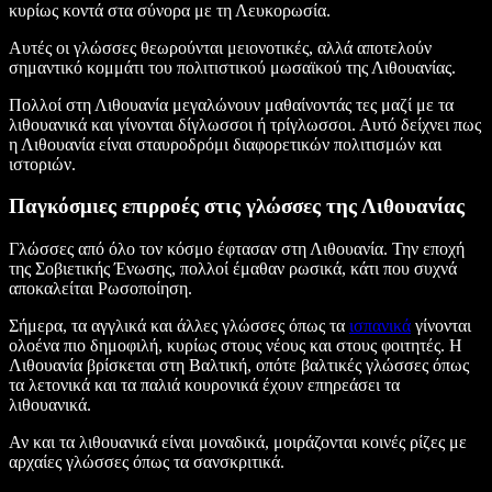
κυρίως κοντά στα σύνορα με τη Λευκορωσία.
Αυτές οι γλώσσες θεωρούνται μειονοτικές, αλλά αποτελούν
σημαντικό κομμάτι του πολιτιστικού μωσαϊκού της Λιθουανίας.
Πολλοί στη Λιθουανία μεγαλώνουν μαθαίνοντάς τες μαζί με τα
λιθουανικά και γίνονται δίγλωσσοι ή τρίγλωσσοι. Αυτό δείχνει πως
η Λιθουανία είναι σταυροδρόμι διαφορετικών πολιτισμών και
ιστοριών.
Παγκόσμιες επιρροές στις γλώσσες της Λιθουανίας
Γλώσσες από όλο τον κόσμο έφτασαν στη Λιθουανία. Την εποχή
της Σοβιετικής Ένωσης, πολλοί έμαθαν ρωσικά, κάτι που συχνά
αποκαλείται Ρωσοποίηση.
Σήμερα, τα αγγλικά και άλλες γλώσσες όπως τα
ισπανικά
γίνονται
ολοένα πιο δημοφιλή, κυρίως στους νέους και στους φοιτητές. Η
Λιθουανία βρίσκεται στη Βαλτική, οπότε βαλτικές γλώσσες όπως
τα λετονικά και τα παλιά κουρονικά έχουν επηρεάσει τα
λιθουανικά.
Αν και τα λιθουανικά είναι μοναδικά, μοιράζονται κοινές ρίζες με
αρχαίες γλώσσες όπως τα σανσκριτικά.