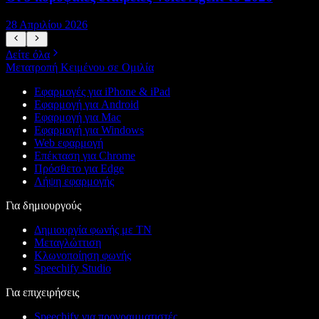
28 Απριλίου 2026
1
Δείτε όλα
Μετατροπή Κειμένου σε Ομιλία
Εφαρμογές για iPhone & iPad
Εφαρμογή για Android
Εφαρμογή για Mac
Εφαρμογή για Windows
Web εφαρμογή
Επέκταση για Chrome
Πρόσθετο για Edge
Λήψη εφαρμογής
Για δημιουργούς
Δημιουργία φωνής με ΤΝ
Μεταγλώττιση
Κλωνοποίηση φωνής
Speechify Studio
Για επιχειρήσεις
Speechify για προγραμματιστές