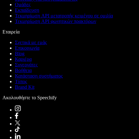
Ομάδες
Εκπαίδευση
Τεκμηρίωση API μετατροπής κειμένου σε ομιλία
Τεκμηρίωση API φωνητικών πρακτόρων
Εταιρεία
Σχετικά με εμάς
Επικοινωνία
Blog
Καριέρα
Συνεργάτες
Βοήθεια
Κατάσταση συστήματος
Τύπος
Brand Kit
Ακολουθήστε το Speechify