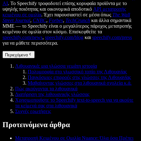
AI
. Το Speechify τροφοδοτεί επίσης κορυφαία προϊόντα με το
υψηλής ποιότητας και οικονομικά αποδοτικό
API μετατροπής
κειμένου σε ομιλία
. Έχει παρουσιαστεί σε μέσα όπως
The Wall
Street Journal
,
CNBC
,
Forbes
,
TechCrunch
και άλλα σημαντικά
ΜΜΕ — το Speechify είναι ο μεγαλύτερος πάροχος μετατροπής
κειμένου σε ομιλία στον κόσμο. Επισκεφθείτε τα
speechify.com/news
,
speechify.com/blog
και
speechify.com/press
για να μάθετε περισσότερα.
Περιεχόμενα
Λιθουανικά: μια γλώσσα γεμάτη ιστορία
Πολυμορφία στο γλωσσικό τοπίο της Λιθουανίας
Παγκόσμιες επιρροές στις γλώσσες της Λιθουανίας
Μαθαίνοντας γλώσσες στα λιθουανικά σχολεία κ.ά.
Πώς ακούγονται τα λιθουανικά
Διατήρηση της λιθουανικής γλώσσας
Χρησιμοποιήστε το Speechify text-to-speech για να ακούτε
τα κείμενά σας στα λιθουανικά
Συχνές ερωτήσεις
Προτεινόμενα άρθρα
Μετατροπή Κειμένου σε Ομιλία Nuance: Όλα όσα Πρέπει