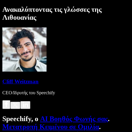
Ανακαλύπτοντας τις γλώσσες της
Λιθουανίας
Cliff Weitzman
CEO/Ιδρυτής του Speechify
Speechify, ο
AI Βοηθός Φωνής σας
.
Μετατροπή Κειμένου σε Ομιλία
.