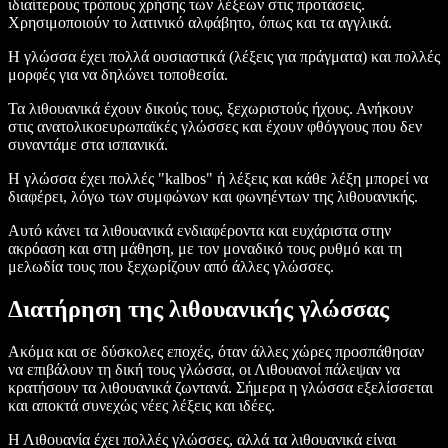
ιδιαίτερους τρόπους χρήσης των λέξεων στις προτάσεις.
Χρησιμοποιούν το λατινικό αλφάβητο, όπως και τα αγγλικά.
Η γλώσσα έχει πολλά ουσιαστικά (λέξεις για πράγματα) και πολλές
μορφές για να δηλώνει τοποθεσία.
Τα λιθουανικά έχουν δικούς τους, ξεχωριστούς ήχους. Ανήκουν
στις ανατολικοευρωπαϊκές γλώσσες και έχουν φθόγγους που δεν
συναντάμε στα ισπανικά.
Η γλώσσα έχει πολλές "kalbos" ή λέξεις και κάθε λέξη μπορεί να
διαφέρει, λόγω των συμφώνων και φωνηέντων της λιθουανικής.
Αυτό κάνει τα λιθουανικά ενδιαφέροντα και ευχάριστα στην
ακρόαση και στη μάθηση, με τον μοναδικό τους ρυθμό και τη
μελωδία τους που ξεχωρίζουν από άλλες γλώσσες.
Διατήρηση της λιθουανικής γλώσσας
Ακόμα και σε δύσκολες εποχές, όταν άλλες χώρες προσπάθησαν
να επιβάλουν τη δική τους γλώσσα, οι Λιθουανοί πάλεψαν να
κρατήσουν τα λιθουανικά ζωντανά. Σήμερα η γλώσσα εξελίσσεται
και αποκτά συνεχώς νέες λέξεις και ιδέες.
Η Λιθουανία έχει πολλές γλώσσες, αλλά τα λιθουανικά είναι