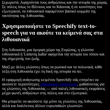
ξεχωριστά. Αφηγούνται τους ανθρώπους και την ιστορία της χώρας.
Σε πόλεις όπως το Βίλνιους και το Κάουνας ή σε κοινότητες του
εξωτερικού, τα λιθουανικά παραμένουν βασικό κομμάτι της
ταυτότητας της Λιθουανίας.
Χρησιμοποιήστε το Speechify text-to-
speech για να ακούτε τα κείμενά σας στα
λιθουανικά
Στη Λιθουανία, μια όμορφη χώρα της Ευρώπης, η γλώσσα
λιθουανικά ή 'Lietuvių kalba' αφηγείται την ιστορία του τόπου και
της σημερινής του ζωής.
Μαζί με άλλες γλώσσες όπως τα ρωσικά και τα πολωνικά, κάθε
λέξη στη Λιθουανία έχει τη δική της ιστορία να πει.
Η εφαρμογή ανάγνωσης κειμένου Speechify σάς επιτρέπει να
ακούσετε περισσότερες
λιθουανικές διαλέκτους
, μαθαίνοντας για
τις γλώσσες της Λιθουανίας — από παλιές λιθουανικές εκφράσεις
μέχρι φωνές ανθρώπων στις πόλεις και στο εξωτερικό.
Θα μπορείτε να ακούσετε όχι μόνο τις γλώσσες της Λιθουανίας,
αλλά και διαλέκτους άλλων ευρωπαϊκών γλωσσών.