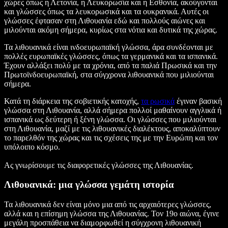
χώρες όπως η Λετονία, η Λευκορωσία και η Εσθονία, ακούγονται
και γλώσσες όπως τα λευκορωσικά και τα ουκρανικά. Αυτές οι
γλώσσες έφτασαν στη Λιθουανία εδώ και πολλούς αιώνες και
μιλούνται ακόμη σήμερα, κυρίως στα νότια και δυτικά της χώρας.
Τα λιθουανικά είναι ινδοευρωπαϊκή γλώσσα, άρα συνδέονται με
πολλές ευρωπαϊκές γλώσσες, όπως τα γερμανικά και τα ισπανικά.
Έχουν αλλάξει πολύ με τα χρόνια, από τα παλιά Πρωσικά και την
Πρωτοϊνδοευρωπαϊκή, στα σύγχρονα λιθουανικά που μιλιούνται
σήμερα.
Κατά τη διάρκεια της σοβιετικής κατοχής,
τα ρωσικά
έγιναν βασική
γλώσσα στη Λιθουανία, αλλά σήμερα πολλοί μαθαίνουν αγγλικά ή
ισπανικά ως δεύτερη ή ξένη γλώσσα. Οι γλώσσες που μιλιούνται
στη Λιθουανία, μαζί με τις λιθουανικές διαλέκτους, αποκαλύπτουν
το παρελθόν της χώρας και τις σχέσεις της με την Ευρώπη και τον
υπόλοιπο κόσμο.
Ας γνωρίσουμε τις διαφορετικές γλώσσες της Λιθουανίας.
Λιθουανικά: μια γλώσσα γεμάτη ιστορία
Τα λιθουανικά δεν είναι μόνο μια από τις αρχαιότερες γλώσσες,
αλλά και η επίσημη γλώσσα της Λιθουανίας. Τον 19ο αιώνα, έγινε
μεγάλη προσπάθεια να διαμορφωθεί η σύγχρονη λιθουανική