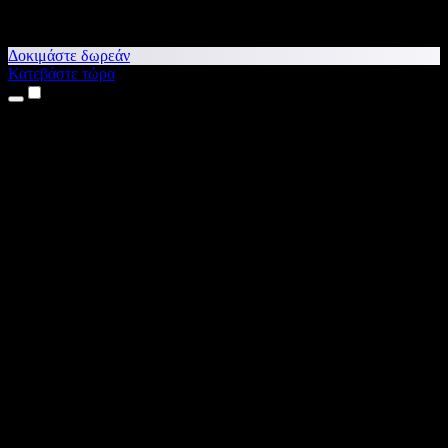
Δοκιμάστε δωρεάν
Κατεβάστε τώρα
Προϊόντα
Κείμενο σε Ομιλία
Εφαρμογές για iPhone & iPad
Εφαρμογή για Android
Επέκταση για Chrome
Επέκταση για Edge
Web εφαρμογή
Εφαρμογή για Mac
Εφαρμογή για Windows