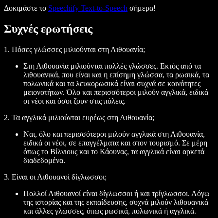
Δοκιμάστε το
Speechify Text-to-Speech
σήμερα!
Συχνές ερωτήσεις
1. Πόσες γλώσσες μιλιούνται στη Λιθουανία;
Στη Λιθουανία μιλιούνται πολλές γλώσσες. Εκτός από τα
λιθουανικά, που είναι και η επίσημη γλώσσα, τα ρωσικά, τα
πολωνικά και τα λευκορωσικά είναι συχνά σε κοινότητες
μειονοτήτων. Όλο και περισσότεροι μιλούν αγγλικά, ειδικά
οι νέοι και όσοι ζουν στις πόλεις.
2. Τα αγγλικά μιλιούνται ευρέως στη Λιθουανία;
Ναι, όλο και περισσότεροι μιλούν αγγλικά στη Λιθουανία,
ειδικά οι νέοι, σε επαγγέλματα και στον τουρισμό. Σε μέρη
όπως το Βίλνιους και το Κάουνας, τα αγγλικά είναι αρκετά
διαδεδομένα.
3. Είναι οι Λιθουανοί δίγλωσσοι;
Πολλοί Λιθουανοί είναι δίγλωσσοι ή και τρίγλωσσοι. Λόγω
της ιστορίας και της εκπαίδευσης, συχνά μιλούν λιθουανικά
και άλλες γλώσσες, όπως ρωσικά, πολωνικά ή αγγλικά.