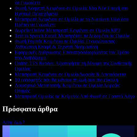
να Γνωρίζετε
Φωνή Αφηγητή Κειμένου σε Ομιλία: Μια Νέα Εποχή στο
Ηχητικό Περιεχόμενο
Μετατροπή Κειμένου σε Ομιλία με το Narakeet: Όλα όσα
Πρέπει να Γνωρίζετε
Δωρεάν Online Μετατροπή Κειμένου σε Ομιλία MP3
Text to Speech Excel: Μετατρέψτε τα Δεδομένα σε Ομιλία
Φωνή Ρομπότ Κειμένου σε Ομιλία: Γεφυρώνοντας
Ανθρώπινη Επαφή & Τεχνητή Νοημοσύνη
Εφαρμογές Ανάγνωσης: Επαναπροσδιορίζοντας τον Τρόπο
που Διαβάζουμε
Online TTS Reader: Αξιοποιήστε τη Δύναμη της Συνθετικής
Ομιλίας
Μετατροπή Κειμένου σε Ομιλία Δωρεάν & Απεριόριστα
10 εφαρμογές που θα κάνουν τη ζωή σου πιο εύκολη
Λογισμικό Μετατροπής Κειμένου σε Ομιλία Δωρεάν:
Οδηγός
Μετατροπή Ομιλίας σε Κείμενο: Από Φωνή σε Γραπτό Λόγο
Πρόσφατα άρθρα
Δείτε όλα