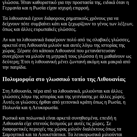
γλώσσα. Ήταν καθοριστικό για την προστασία της, ειδικά όταν η
Γερμανία και η Ρωσία είχαν ισχυρή επιρροή.
Τα λιθουανικά έχουν διάφορους ρηματικούς χρόνους για να
δείχνουν πότε συμβαίνει κάτι και ξεχωρίζουν το γένος των λέξεων,
όπως και άλλες ευρωπαϊκές γλώσσες.
Αν και τα λιθουανικά διαφέρουν πολύ από τις σλαβικές γλώσσες,
αρκετοί στη Λιθουανία μιλούν και αυτές λόγω της ιστορίας της
χώρας. Ξέρατε ότι κάποιοι Λιθουανοί που μετανάστευσαν
συνεχίζουν να μιλούν τη μητρική τους γλώσσα ή τη μαθαίνουν ως
δεύτερη; Έτσι η λιθουανική μένει ζωντανή ακόμη και μακριά από
την πατρίδα.
Πολυμορφία στο γλωσσικό τοπίο της Λιθουανίας
Στη Λιθουανία, πέρα από τα λιθουανικά, μιλιούνται και άλλες
γλώσσες λόγω της ιστορίας και της γειτνίασης με άλλες χώρες.
Αυτές οι γλώσσες ήρθαν από γειτονικά κράτη όπως η Ρωσία, η
Πολωνία και η Λευκορωσία.
Ρωσικά και πολωνικά είναι αρκετά συνηθισμένα, επειδή η
Λιθουανία είχε στενούς δεσμούς με αυτές τις χώρες. Σε
διαφορετικές περιοχές της χώρας μιλούν διαλέκτους όπως τα
Σαμογιτικά και τα Αουκστάιτικα. Τα λευκορωσικά μιλιούνται