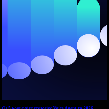
Οι 5 κορυφαίες εταιρείες Voice Agent το 2026