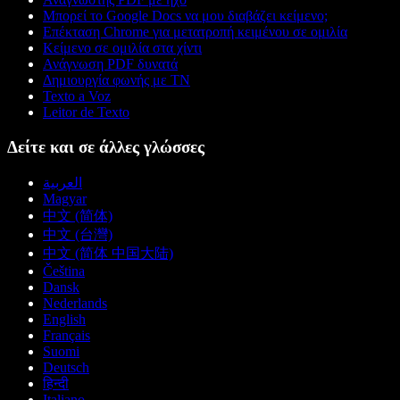
Μπορεί το Google Docs να μου διαβάζει κείμενο;
Επέκταση Chrome για μετατροπή κειμένου σε ομιλία
Κείμενο σε ομιλία στα χίντι
Ανάγνωση PDF δυνατά
Δημιουργία φωνής με ΤΝ
Texto a Voz
Leitor de Texto
Δείτε και σε άλλες γλώσσες
العربية
Magyar
中文 (简体)
中文 (台灣)
中文 (简体 中国大陆)
Čeština
Dansk
Nederlands
English
Français
Suomi
Deutsch
हिन्दी
Italiano