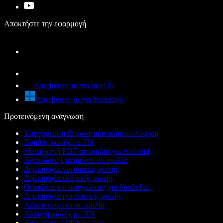
Αποκτήστε την εφαρμογή
Κατεβάστε το για macOS
Κατεβάστε το για Windows
Προτεινόμενη ανάγνωση
Υπαγόρευση & φωνητική πληκτρολόγηση
Βοηθός φωνής με ΤΝ
Μετατροπή PDF σε ομιλία για Android
Αναγνώστης κειμένου σε ομιλία
Δημιουργία γυναικείας φωνής
Δημιουργία ανδρικής φωνής
Οι καλύτεροι αναγνώστες για δυσλεξία
Δημιουργία ρομποτικής φωνής
Anime κείμενο σε ομιλία
Αλλαγή φωνής με ΤΝ
Αναγνώστης PDF με ήχο