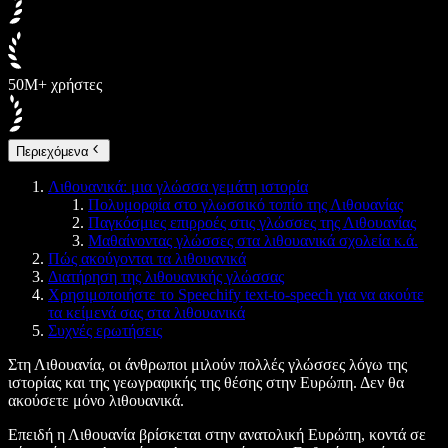
50M+ χρήστες
Περιεχόμενα
Λιθουανικά: μια γλώσσα γεμάτη ιστορία
Πολυμορφία στο γλωσσικό τοπίο της Λιθουανίας
Παγκόσμιες επιρροές στις γλώσσες της Λιθουανίας
Μαθαίνοντας γλώσσες στα λιθουανικά σχολεία κ.ά.
Πώς ακούγονται τα λιθουανικά
Διατήρηση της λιθουανικής γλώσσας
Χρησιμοποιήστε το Speechify text-to-speech για να ακούτε
τα κείμενά σας στα λιθουανικά
Συχνές ερωτήσεις
Στη Λιθουανία, οι άνθρωποι μιλούν πολλές γλώσσες λόγω της
ιστορίας και της γεωγραφικής της θέσης στην Ευρώπη. Δεν θα
ακούσετε μόνο λιθουανικά.
Επειδή η Λιθουανία βρίσκεται στην ανατολική Ευρώπη, κοντά σε