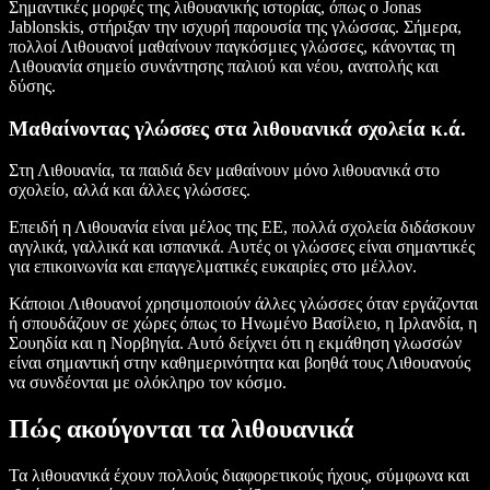
Σημαντικές μορφές της λιθουανικής ιστορίας, όπως ο Jonas
Jablonskis, στήριξαν την ισχυρή παρουσία της γλώσσας. Σήμερα,
πολλοί Λιθουανοί μαθαίνουν παγκόσμιες γλώσσες, κάνοντας τη
Λιθουανία σημείο συνάντησης παλιού και νέου, ανατολής και
δύσης.
Μαθαίνοντας γλώσσες στα λιθουανικά σχολεία κ.ά.
Στη Λιθουανία, τα παιδιά δεν μαθαίνουν μόνο λιθουανικά στο
σχολείο, αλλά και άλλες γλώσσες.
Επειδή η Λιθουανία είναι μέλος της ΕΕ, πολλά σχολεία διδάσκουν
αγγλικά, γαλλικά και ισπανικά. Αυτές οι γλώσσες είναι σημαντικές
για επικοινωνία και επαγγελματικές ευκαιρίες στο μέλλον.
Κάποιοι Λιθουανοί χρησιμοποιούν άλλες γλώσσες όταν εργάζονται
ή σπουδάζουν σε χώρες όπως το Ηνωμένο Βασίλειο, η Ιρλανδία, η
Σουηδία και η Νορβηγία. Αυτό δείχνει ότι η εκμάθηση γλωσσών
είναι σημαντική στην καθημερινότητα και βοηθά τους Λιθουανούς
να συνδέονται με ολόκληρο τον κόσμο.
Πώς ακούγονται τα λιθουανικά
Τα λιθουανικά έχουν πολλούς διαφορετικούς ήχους, σύμφωνα και